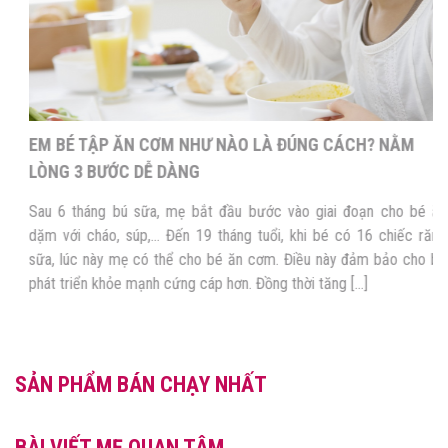
EM BÉ TẬP ĂN CƠM NHƯ NÀO LÀ ĐÚNG CÁCH? NẰM
LÒNG 3 BƯỚC DỄ DÀNG
Sau 6 tháng bú sữa, mẹ bắt đầu bước vào giai đoạn cho bé ăn
dặm với cháo, súp,… Đến 19 tháng tuổi, khi bé có 16 chiếc răng
sữa, lúc này mẹ có thể cho bé ăn cơm. Điều này đảm bảo cho bé
phát triển khỏe mạnh cứng cáp hơn. Đồng thời tăng […]
SẢN PHẨM BÁN CHẠY NHẤT
BÀI VIẾT MẸ QUAN TÂM