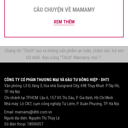
CÂU CHUYỆN VỀ MAMAMY
XEM THÊM
Chúng tôi "Thích" tạo ra những sản phẩm an toàn, chăm sóc trẻ em
tốt nhất. Bạn cũng "Thích" Mamamy chứ ?
CÔNG TY CỔ PHẦN THƯƠNG MẠI VÀ ĐẦU TƯ ĐÔNG HIỆP - DHTI
Văn phòng: L3-D, tầng 3, tòa nhà Sungrand City, 69B Thụy Khuê. P.Tây Hồ,
TP. Hà Nội
Chi nhánh tại TP.HCM: Lầu 6, 157 Võ Thị Sáu, P. Gia Định, Hồ Chí Minh
Nhà máy: Lô CN7, cụm công nghiệp Từ Liêm, P. Xuân Phương, TP. Hà Nội
Email:
mamamy@dhti.com.vn
Người đại diện: Nguyễn Thị Thủy Lệ
Số điện thoại:
18006057