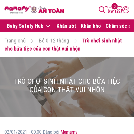
0
Baby Safety Hub
Khăn ướt
Khăn khô
Chăm sóc da
Trang chủ
Bé 0-12 tháng
Trò chơi sinh nhật
cho bữa tiệc của con thật vui nhộn
TRÒ CHƠI SINH NHẬT CHO BỮA TIỆC
CỦA CON THẬT VUI NHỘN
02/01/2021 - 00:00 Đăng bởi
Mamamy