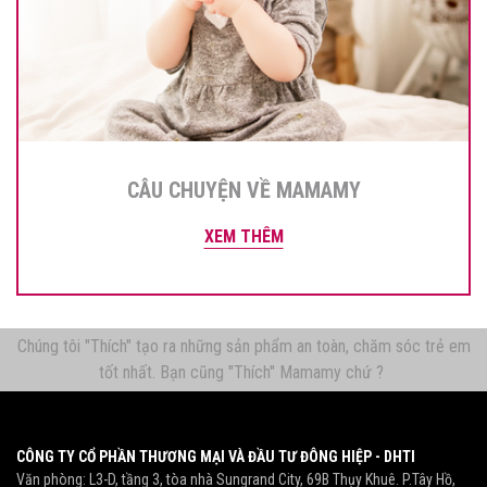
CÂU CHUYỆN VỀ MAMAMY
XEM THÊM
Chúng tôi "Thích" tạo ra những sản phẩm an toàn, chăm sóc trẻ em
tốt nhất. Bạn cũng "Thích" Mamamy chứ ?
CÔNG TY CỔ PHẦN THƯƠNG MẠI VÀ ĐẦU TƯ ĐÔNG HIỆP - DHTI
Văn phòng: L3-D, tầng 3, tòa nhà Sungrand City, 69B Thụy Khuê. P.Tây Hồ,