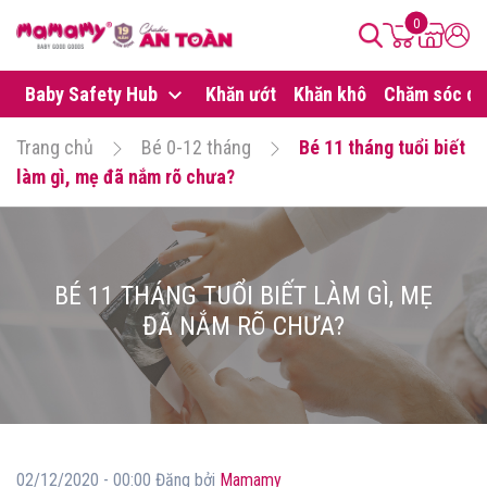
0
Baby Safety Hub
Khăn ướt
Khăn khô
Chăm sóc da
Trang chủ
Bé 0-12 tháng
Bé 11 tháng tuổi biết
làm gì, mẹ đã nắm rõ chưa?
BÉ 11 THÁNG TUỔI BIẾT LÀM GÌ, MẸ
ĐÃ NẮM RÕ CHƯA?
02/12/2020 - 00:00 Đăng bởi
Mamamy