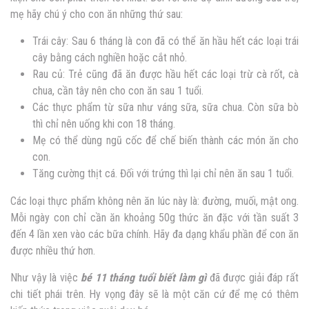
mẹ hãy chú ý cho con ăn những thứ sau:
Trái cây: Sau 6 tháng là con đã có thể ăn hầu hết các loại trái
cây bằng cách nghiền hoặc cắt nhỏ.
Rau củ: Trẻ cũng đã ăn được hầu hết các loại trừ cà rốt, cà
chua, cần tây nên cho con ăn sau 1 tuổi.
Các thực phẩm từ sữa như váng sữa, sữa chua. Còn sữa bò
thì chỉ nên uống khi con 18 tháng.
Mẹ có thể dùng ngũ cốc để chế biến thành các món ăn cho
con.
Tăng cường thịt cá. Đối với trứng thì lại chỉ nên ăn sau 1 tuổi.
Các loại thực phẩm không nên ăn lúc này là: đường, muối, mật ong.
Mỗi ngày con chỉ cần ăn khoảng 50g thức ăn đặc với tần suất 3
đến 4 lần xen vào các bữa chính. Hãy đa dạng khẩu phần để con ăn
được nhiều thứ hơn.
Như vậy là việc
bé 11 tháng tuổi biết làm gì
đã được giải đáp rất
chi tiết phái trên. Hy vọng đây sẽ là một căn cứ để mẹ có thêm