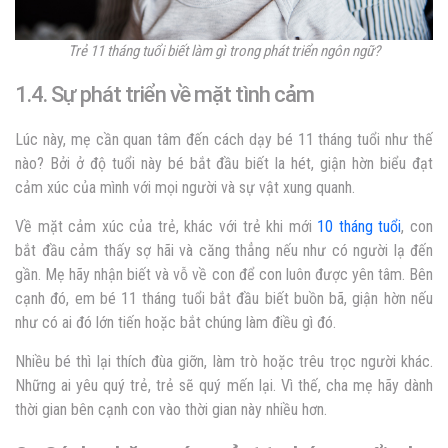
Trẻ 11 tháng tuổi biết làm gì trong phát triển ngôn ngữ?
1.4. Sự phát triển về mặt tình cảm
Lúc này, mẹ cần quan tâm đến cách dạy bé 11 tháng tuổi như thế
nào? Bởi ở độ tuổi này bé bắt đầu biết la hét, giận hờn biểu đạt
cảm xúc của mình với mọi người và sự vật xung quanh.
Về mặt cảm xúc của trẻ, khác với trẻ khi mới
10 tháng tuổi
, con
bắt đầu cảm thấy sợ hãi và căng thẳng nếu như có người lạ đến
gần. Mẹ hãy nhận biết và vỗ về con để con luôn được yên tâm. Bên
cạnh đó, em bé 11 tháng tuổi bắt đầu biết buồn bã, giận hờn nếu
như có ai đó lớn tiến hoặc bắt chúng làm điều gì đó.
Nhiều bé thì lại thích đùa giỡn, làm trò hoặc trêu trọc người khác.
Những ai yêu quý trẻ, trẻ sẽ quý mến lại. Vì thế, cha mẹ hãy dành
thời gian bên cạnh con vào thời gian này nhiều hơn.