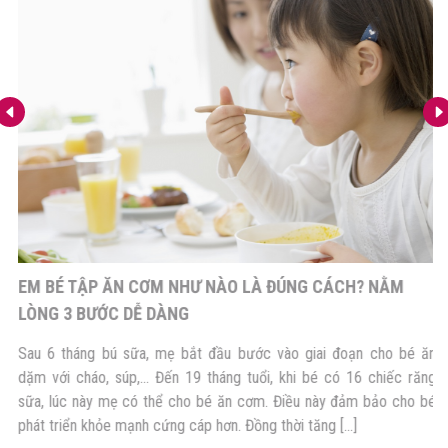
EM BÉ TẬP ĂN CƠM NHƯ NÀO LÀ ĐÚNG CÁCH? NẰM
LÒNG 3 BƯỚC DỄ DÀNG
Sau 6 tháng bú sữa, mẹ bắt đầu bước vào giai đoạn cho bé ăn
dặm với cháo, súp,… Đến 19 tháng tuổi, khi bé có 16 chiếc răng
sữa, lúc này mẹ có thể cho bé ăn cơm. Điều này đảm bảo cho bé
phát triển khỏe mạnh cứng cáp hơn. Đồng thời tăng […]