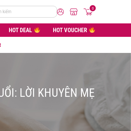
0
m kiếm
HOT DEAL
HOT VOUCHER
t
UỔI: LỜI KHUYÊN MẸ