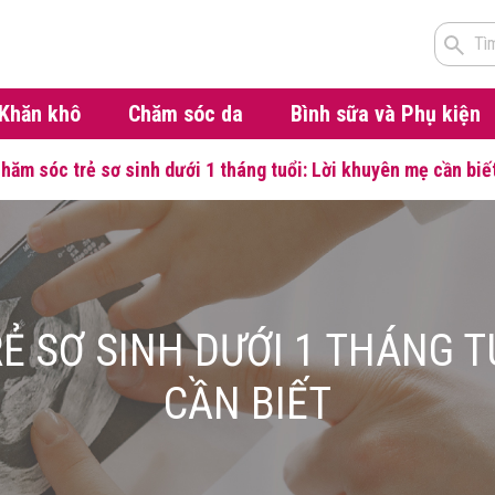
Tì
Khăn khô
Chăm sóc da
Bình sữa và Phụ kiện
hăm sóc trẻ sơ sinh dưới 1 tháng tuổi: Lời khuyên mẹ cần biế
 SƠ SINH DƯỚI 1 THÁNG T
CẦN BIẾT