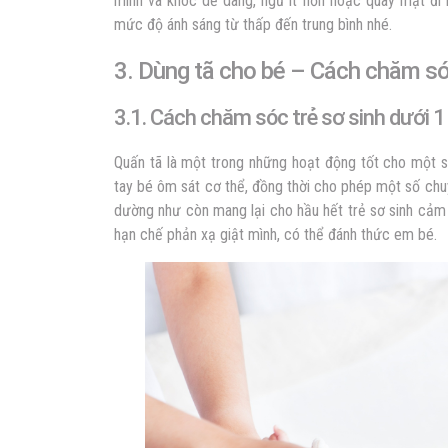
mình và khóc dễ dàng, ngủ ít hơn ​​hoặc quay mặt đi 
mức độ ánh sáng từ thấp đến trung bình nhé.
3. Dùng tã cho bé – Cách chăm sóc
3.1. Cách chăm sóc trẻ sơ sinh dưới 1
Quấn tã là một trong những hoạt động tốt cho một số
tay bé ôm sát cơ thể, đồng thời cho phép một số ch
dường như còn mang lại cho hầu hết trẻ sơ sinh cảm 
hạn chế phản xạ giật mình, có thể đánh thức em bé.