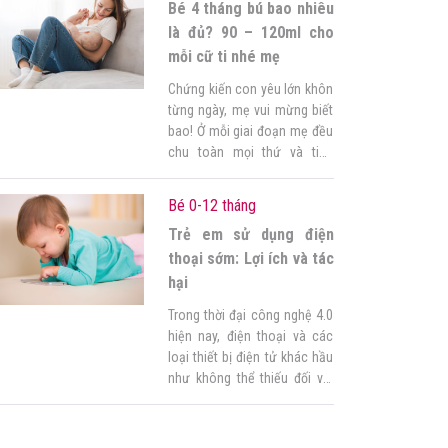
Bé 4 tháng bú bao nhiêu
thời gian tuyệt vời nhất đối với
ba mẹ. Đây là […]
là đủ? 90 – 120ml cho
mỗi cữ ti nhé mẹ
Chứng kiến con yêu lớn khôn
từng ngày, mẹ vui mừng biết
bao! Ở mỗi giai đoạn mẹ đều
chu toàn mọi thứ và tiếp
nhận thêm nhiều kiến thức
mới để chăm sóc con tốt
Bé 0-12 tháng
hơn. Ngay khi con bước vào
Trẻ em sử dụng điện
tháng thứ 4, trong lòng mẹ đã
dấy lên câu hỏi bé 4 […]
thoại sớm: Lợi ích và tác
hại
Trong thời đại công nghệ 4.0
hiện nay, điện thoại và các
loại thiết bị điện tử khác hầu
như không thể thiếu đối với
cuộc sống của chúng ta.
Không ai có thể phủ nhận lợi
ích mà điện thoại thông minh