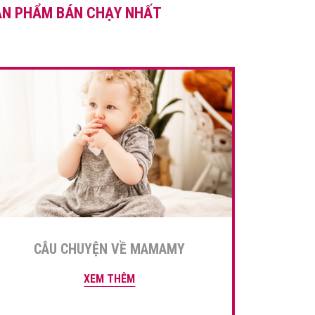
ẢN PHẨM BÁN CHẠY NHẤT
mang lại. Bên cạnh đó, những
tác hại cũng rất khôn lường
[…]
CÂU CHUYỆN VỀ MAMAMY
XEM THÊM