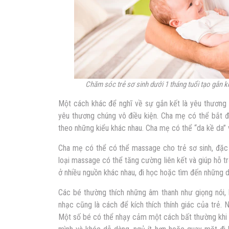
Chăm sóc trẻ sơ sinh dưới 1 tháng tuổi tạo gắn 
Một cách khác để nghĩ về sự gắn kết là yêu thương 
yêu thương chúng vô điều kiện. Cha mẹ có thể bắt 
theo những kiểu khác nhau. Cha mẹ có thể “da kề da” 
Cha mẹ có thể có thể massage cho trẻ sơ sinh, đặc 
loại massage có thể tăng cường liên kết và giúp hỗ t
ở nhiều nguồn khác nhau, đi học hoặc tìm đến những d
Các bé thường thích những âm thanh như giọng nói, 
nhạc cũng là cách để kích thích thính giác của trẻ.
Một số bé có thể nhạy cảm một cách bất thường khi 