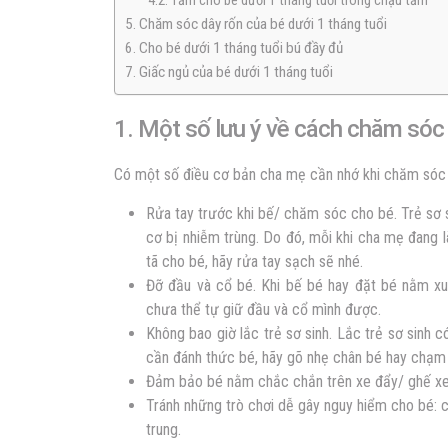
4.2. Tắm cho bé dưới 1 tháng tuổi trong chậu tắm
5. Chăm sóc dây rốn của bé dưới 1 tháng tuổi
6. Cho bé dưới 1 tháng tuổi bú đầy đủ
7. Giấc ngủ của bé dưới 1 tháng tuổi
1. Một số lưu ý về cách chăm sóc t
Có một số điều cơ bản cha mẹ cần nhớ khi chăm sóc b
Rửa tay trước khi bế/ chăm sóc cho bé. Trẻ sơ 
cơ bị nhiễm trùng. Do đó, mỗi khi cha mẹ đang 
tã cho bé, hãy rửa tay sạch sẽ nhé.
Đỡ đầu và cổ bé. Khi bế bé hay đặt bé nằm xu
chưa thể tự giữ đầu và cổ mình được.
Không bao giờ lắc trẻ sơ sinh. Lắc trẻ sơ sinh
cần đánh thức bé, hãy gõ nhẹ chân bé hay chạm
Đảm bảo bé nằm chắc chắn trên xe đẩy/ ghế xe
Tránh những trò chơi dễ gây nguy hiểm cho bé: 
trung.