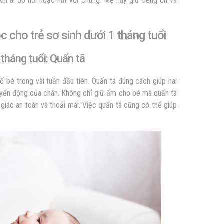
khi ai đó nói hoặc hát với chúng. Mẹ hãy giữ tiếng ồn và
 cho trẻ sơ sinh dưới 1 tháng tuổi
 tháng tuổi: Quấn tã
 bé trong vài tuần đầu tiên. Quấn tã đúng cách giúp hai
uyển động của chân. Không chỉ giữ ấm cho bé mà quấn tã
giác an toàn và thoải mái. Việc quấn tã cũng có thể giúp