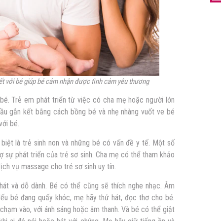
kết với bé giúp bé cảm nhận được tình cảm yêu thương
bé. Trẻ em phát triển từ việc có cha mẹ hoặc người lớn
đầu gắn kết bằng cách bồng bé và nhẹ nhàng vuốt ve bé
với bé.
biệt là trẻ sinh non và những bé có vấn đề y tế. Một số
rợ sự phát triển của trẻ sơ sinh. Cha mẹ có thể tham khảo
ịch vụ massage cho trẻ sơ sinh uy tín.
hát và dỗ dành. Bé có thể cũng sẽ thích nghe nhạc. Âm
 Nếu bé đang quấy khóc, mẹ hãy thử hát, đọc thơ cho bé.
chạm vào, với ánh sáng hoặc âm thanh. Và bé có thể giật