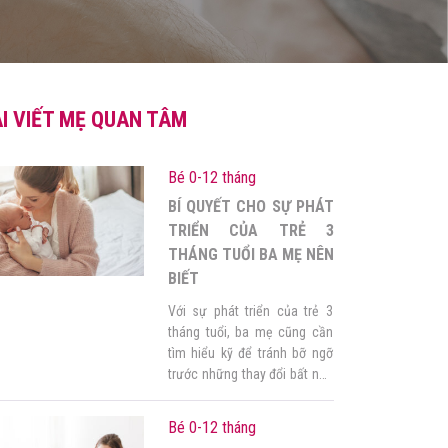
I VIẾT MẸ QUAN TÂM
Bé 0-12 tháng
BÍ QUYẾT CHO SỰ PHÁT
TRIỂN CỦA TRẺ 3
THÁNG TUỔI BA MẸ NÊN
BIẾT
Với sự phát triển của trẻ 3
tháng tuổi, ba mẹ cũng cần
tìm hiểu kỹ để tránh bỡ ngỡ
trước những thay đổi bất ngờ
của con trong giai đoạn này.
Tháng thứ 3 sau khi chào đời
Bé 0-12 tháng
là tháng khởi đầu cho quãng