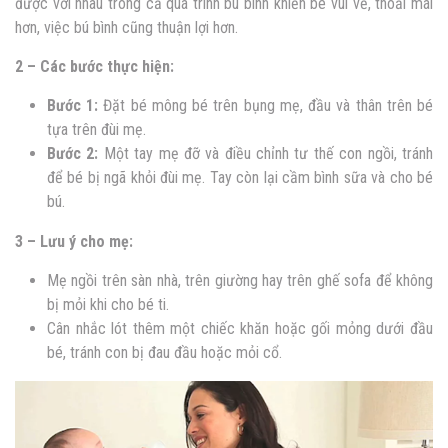
được với nhau trong cả quá trình bú bình khiến bé vui vẻ, thoải mái
hơn, việc bú bình cũng thuận lợi hơn.
2 – Các bước thực hiện:
Bước 1:
Đặt bé mông bé trên bụng mẹ, đầu và thân trên bé
tựa trên đùi mẹ.
Bước 2:
Một tay mẹ đỡ và điều chỉnh tư thế con ngồi, tránh
để bé bị ngã khỏi đùi mẹ. Tay còn lại cầm bình sữa và cho bé
bú.
3 – Lưu ý cho mẹ:
Mẹ ngồi trên sàn nhà, trên giường hay trên ghế sofa để không
bị mỏi khi cho bé ti.
Cân nhắc lót thêm một chiếc khăn hoặc gối mỏng dưới đầu
bé, tránh con bị đau đầu hoặc mỏi cổ.