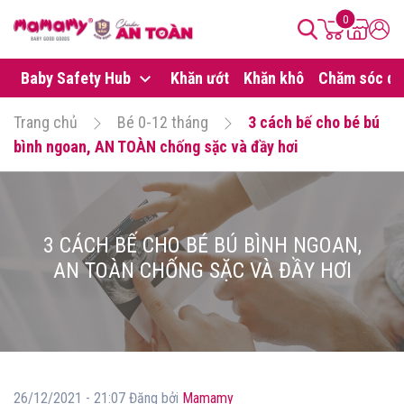
0
Baby Safety Hub
Khăn ướt
Khăn khô
Chăm sóc da
Trang chủ
Bé 0-12 tháng
3 cách bế cho bé bú
bình ngoan, AN TOÀN chống sặc và đầy hơi
3 CÁCH BẾ CHO BÉ BÚ BÌNH NGOAN,
AN TOÀN CHỐNG SẶC VÀ ĐẦY HƠI
26/12/2021 - 21:07 Đăng bởi
Mamamy