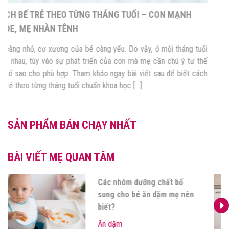
CÁCH BẾ TRẺ THEO TỪNG THÁNG TUỔI – CON MẠNH
KHỎE, MẸ NHÀN TÊNH
Bé càng nhỏ, cơ xương của bé càng yếu. Do vậy, ở mỗi tháng tuổi
khác nhau, tùy vào sự phát triển của con mà mẹ cần chú ý tư thế
bế bé sao cho phù hợp. Tham khảo ngay bài viết sau để biết cách
bế trẻ theo từng tháng tuổi chuẩn khoa học […]
SẢN PHẨM BÁN CHẠY NHẤT
BÀI VIẾT MẸ QUAN TÂM
Các nhóm dưỡng chất bổ
sung cho bé ăn dặm mẹ nên
biết?
Ăn dặm