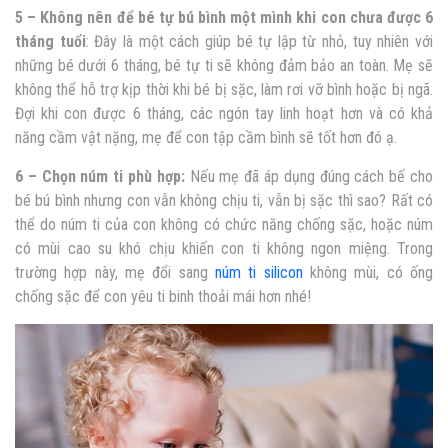
5 – Không nên để bé tự bú bình một mình khi con chưa được 6
tháng tuổi
: Đây là một cách giúp bé tự lập từ nhỏ, tuy nhiên với
những bé dưới 6 tháng, bé tự ti sẽ không đảm bảo an toàn. Mẹ sẽ
không thể hỗ trợ kịp thời khi bé bị sặc, làm rơi vỡ bình hoặc bị ngã.
Đợi khi con được 6 tháng, các ngón tay linh hoạt hơn và có khả
năng cầm vật nặng, mẹ để con tập cầm bình sẽ tốt hơn đó ạ.
6 – Chọn núm ti phù hợp:
Nếu mẹ đã áp dụng đúng cách bế cho
bé bú bình nhưng con vẫn không chịu ti, vẫn bị sặc thì sao? Rất có
thể do núm ti của con không có chức năng chống sặc, hoặc núm
có mùi cao su khó chịu khiến con ti không ngon miệng. Trong
trường hợp này, mẹ đổi sang
núm ti silicon
không mùi, có ống
chống sặc để con yêu ti binh thoải mái hơn nhé!