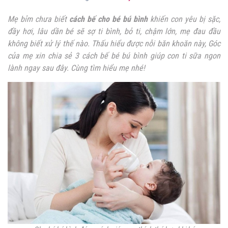
Mẹ bỉm chưa biết
cách bế cho bé bú bình
khiến con yêu bị sặc,
đầy hơi, lâu dần bé sẽ sợ ti bình, bỏ ti, chậm lớn, mẹ đau đầu
không biết xử lý thế nào. Thấu hiểu được nỗi băn khoăn này, Góc
của mẹ xin chia sẻ 3 cách bế bé bú bình giúp con ti sữa ngon
lành ngay sau đây. Cùng tìm hiểu mẹ nhé!