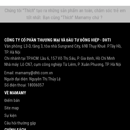
Chúng tôi "Thích" tạo ra những sản phẩm an toàn, chăm sóc trẻ em
tốt nhất. Bạn cũng "Thích" Mamamy chứ ?
CÔNG TY CỔ PHẦN THƯƠNG MẠI VÀ ĐẦU TƯ ĐÔNG HIỆP - DHTI
Văn phòng: L3-D, tầng 3, tòa nhà Sungrand City, 69B Thụy Khuê. P.Tây Hồ,
TP. Hà Nội
Chi nhánh tại TP.HCM: Lầu 6, 157 Võ Thị Sáu, P. Gia Định, Hồ Chí Minh
Nhà máy: Lô CN7, cụm công nghiệp Từ Liêm, P. Xuân Phương, TP. Hà Nội
Email:
mamamy@dhti.com.vn
Người đại diện: Nguyễn Thị Thủy Lệ
Số điện thoại:
18006057
VỀ MAMAMY
Điểm bán
Site map
Sự kiện
Câu hỏi thường gặp