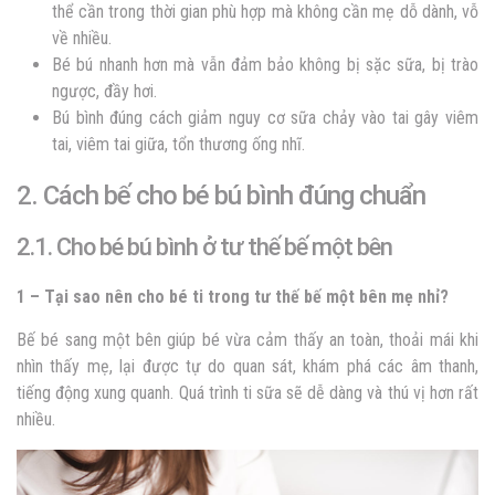
thể cần trong thời gian phù hợp mà không cần mẹ dỗ dành, vỗ
về nhiều.
Bé bú nhanh hơn mà vẫn đảm bảo không bị sặc sữa, bị trào
ngược, đầy hơi.
Bú bình đúng cách giảm nguy cơ sữa chảy vào tai gây viêm
tai, viêm tai giữa, tổn thương ống nhĩ.
2. Cách bế cho bé bú bình đúng chuẩn
2.1. Cho bé bú bình ở tư thế bế một bên
1 – Tại sao nên cho bé ti trong tư thế bế một bên mẹ nhỉ?
Bế bé sang một bên giúp bé vừa cảm thấy an toàn, thoải mái khi
nhìn thấy mẹ, lại được tự do quan sát, khám phá các âm thanh,
tiếng động xung quanh. Quá trình ti sữa sẽ dễ dàng và thú vị hơn rất
nhiều.