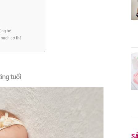
g
cùng bé
 sạch cơ thể
áng tuổi
S