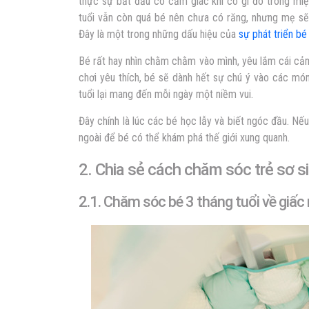
thực sự bắt đầu có cảm giác khi có gì đó trong miệ
tuổi vẫn còn quá bé nên chưa có răng, nhưng mẹ sẽ
Đây là một trong những dấu hiệu của
sự phát triển bé
Bé rất hay nhìn chằm chằm vào mình, yêu lắm cái cả
chơi yêu thích, bé sẽ dành hết sự chú ý vào các mó
tuổi lại mang đến mỗi ngày một niềm vui.
Đây chính là lúc các bé học lẫy và biết ngóc đầu. N
ngoài để bé có thể khám phá thế giới xung quanh.
2. Chia sẻ cách chăm sóc trẻ sơ s
2.1. Chăm sóc bé 3 tháng tuổi về giấc