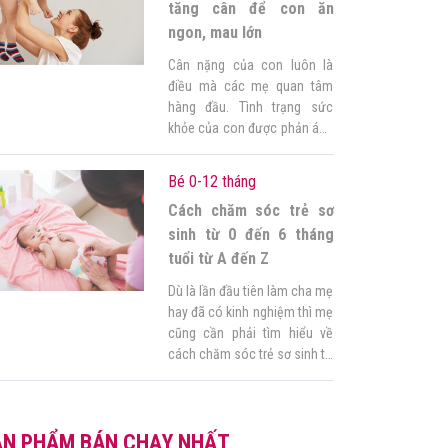
đây sẽ hữu ích cho […]
tăng cân để con ăn
ngon, mau lớn
Cân nặng của con luôn là
điều mà các mẹ quan tâm
hàng đầu. Tình trạng sức
khỏe của con được phản ánh
rất nhiều qua trọng lượng.
Trong khi đó, trẻ phát triển
Bé 0-12 tháng
bình thường thì tăng cân khá
Cách chăm sóc trẻ sơ
nhanh và đều đặn, phù hợp
với độ tuổi. Tuy nhiên vẫn có
sinh từ 0 đến 6 tháng
những trường […]
tuổi từ A đến Z
Dù là lần đầu tiên làm cha mẹ
hay đã có kinh nghiệm thì mẹ
cũng cần phải tìm hiểu về
cách chăm sóc trẻ sơ sinh từ
0 đến 6 tháng tuổi đúng khoa
học để áp dụng. Mẹ đừng quá
hoang mang lo lắng. Hãy
ẢN PHẨM BÁN CHẠY NHẤT
nắm vững kiến thức sau đây