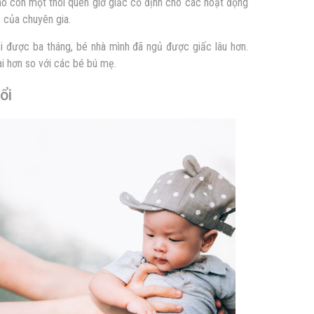
ho con một thói quen giờ giấc cố định cho các hoạt động
ủ
của chuyên gia.
hi được ba tháng, bé nhà mình đã ngủ được giấc lâu hơn.
i hơn so với các bé bú mẹ.
ổi