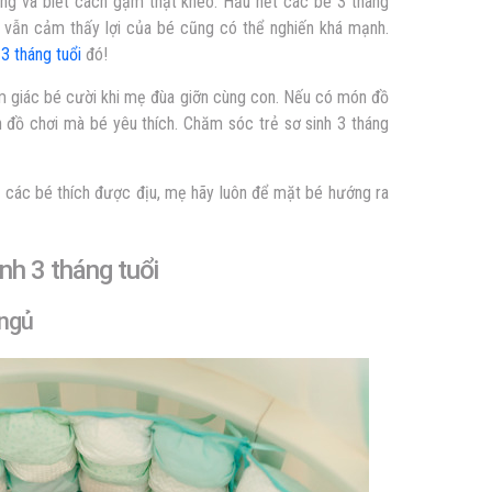
ng và biết cách gặm thật khéo. Hầu hết các bé 3 tháng
 vẫn cảm thấy lợi của bé cũng có thể nghiến khá mạnh.
 3 tháng tuổi
đó!
m giác bé cười khi mẹ đùa giỡn cùng con. Nếu có món đồ
n đồ chơi mà bé yêu thích. Chăm sóc trẻ sơ sinh 3 tháng
ếu các bé thích được địu, mẹ hãy luôn để mặt bé hướng ra
inh 3 tháng tuổi
 ngủ