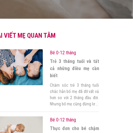
I VIẾT MẸ QUAN TÂM
Bé 0-12 tháng
Trẻ 3 tháng tuổi và tất
cả những điều mẹ cần
biết
Chăm sóc trẻ 3 tháng tuổi
chắc hẳn bố mẹ đã đỡ vất vả
hơn so với 2 tháng đầu đời.
Nhưng bố mẹ cũng đừng lơ là
con nhé. Trong giai đoạn này
con cũng có những cột mốc
Bé 0-12 tháng
phát triển đáng nhớ. Mong
Thực đơn cho bé chậm
rằng những thông tin dưới