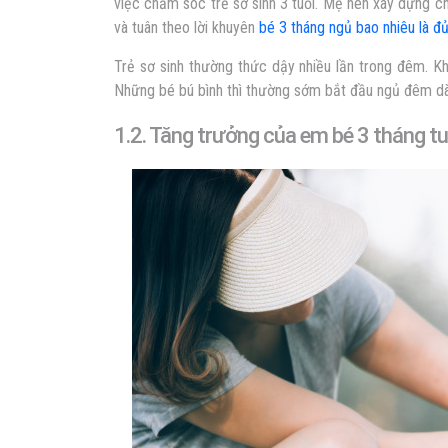
việc chăm sóc trẻ sơ sinh 3 tuổi. Mẹ nên xây dựng c
và tuân theo lời khuyên
bé 3 tháng ngủ bao nhiêu là đ
Trẻ sơ sinh thường thức dậy nhiều lần trong đêm. K
Những bé bú bình thì thường sớm bắt đầu ngủ đêm dà
1.2. Tăng trưởng của em bé 3 tháng tu