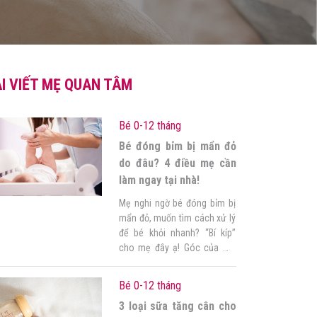
I VIẾT MẸ QUAN TÂM
Bé 0-12 tháng
Bé đóng bỉm bị mẩn đỏ
do đâu? 4 điều mẹ cần
làm ngay tại nhà!
Mẹ nghi ngờ bé đóng bỉm bị
mẩn đỏ, muốn tìm cách xử lý
để bé khỏi nhanh? “Bí kíp”
cho mẹ đây ạ! Góc của mẹ
đã tổng hợp cách xử lý tốt
nhất, vừa giúp xoa dịu vùng
Bé 0-12 tháng
da mẩn đỏ nhanh chóng, vừa
3 loại sữa tăng cân cho
giúp ngừa mẩn đỏ tối đa. 1.