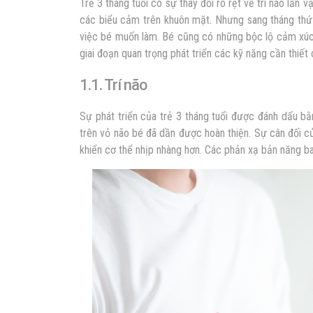
Trẻ 3 tháng tuổi có sự thay đổi rõ rệt về trí não lẫn 
các biểu cảm trên khuôn mặt. Nhưng sang tháng thứ 
việc bé muốn làm. Bé cũng có những bộc lộ cảm xúc r
giai đoạn quan trọng phát triển các kỹ năng cần thiết 
1.1. Trí não
Sự phát triển của trẻ 3 tháng tuổi được đánh dấu bằ
trên vỏ não bé đã dần được hoàn thiện. Sự cân đối c
khiển cơ thể nhịp nhàng hơn. Các phản xạ bản năng b