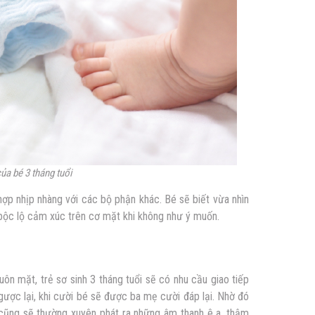
của bé 3 tháng tuổi
hợp nhịp nhàng với các bộ phận khác. Bé sẽ biết vừa nhìn
bộc lộ cảm xúc trên cơ mặt khi không như ý muốn.
ôn mặt, trẻ sơ sinh 3 tháng tuổi sẽ có nhu cầu giao tiếp
gược lại, khi cười bé sẽ được ba mẹ cười đáp lại. Nhờ đó
cũng sẽ thường xuyên phát ra những âm thanh ê a, thậm