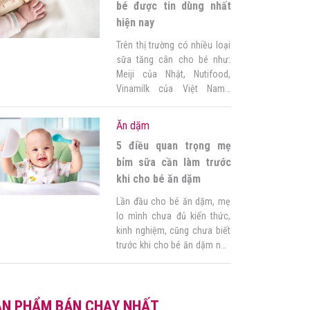
Xác định […]
bé được tin dùng nhất
hiện nay
Trên thị trường có nhiều loại
sữa tăng cân cho bé như:
Meiji của Nhật, Nutifood,
Vinamilk của Việt Nam…
khiến mẹ phân vân không
biết chọn loại nào. Mẹ đừng
Ăn dặm
lo! Bài viết này, Góc của mẹ
5 điều quan trọng mẹ
sẽ bật mí kinh nghiệm chọn
sữa và gợi ý cho mẹ 3 loại
bỉm sữa cần làm trước
sữa tốt nhất, […]
khi cho bé ăn dặm
Lần đầu cho bé ăn dặm, mẹ
lo mình chưa đủ kiến thức,
kinh nghiệm, cũng chưa biết
trước khi cho bé ăn dặm nên
làm gì? Đừng lo mẹ ơi! Bài
viết này sẽ bật mí cho mẹ 5
điều quan trọng nhất khi cho
ẢN PHẨM BÁN CHẠY NHẤT
bé tập ăn dặm, tham khảo