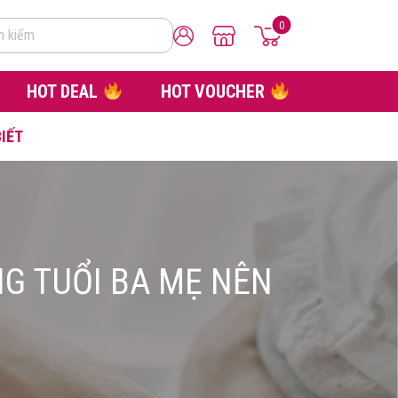
0
m kiếm
HOT DEAL
HOT VOUCHER
BIẾT
NG TUỔI BA MẸ NÊN