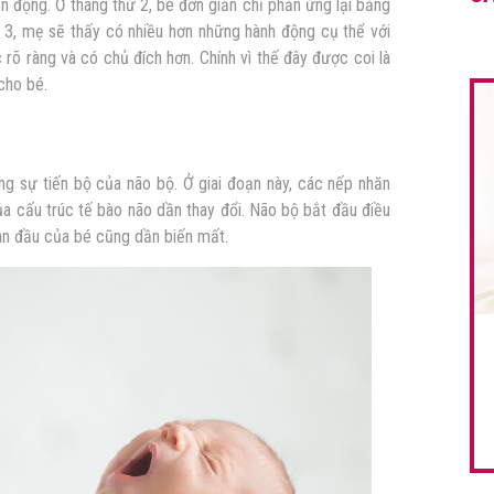
vận động. Ở tháng thứ 2, bé đơn giản chỉ phản ứng lại bằng
3, mẹ sẽ thấy có nhiều hơn những hành động cụ thể với
õ ràng và có chủ đích hơn. Chính vì thế đây được coi là
cho bé.
ng sự tiến bộ của não bộ. Ở giai đoạn này, các nếp nhăn
ủa cấu trúc tế bào não dần thay đổi. Não bộ bắt đầu điều
an đầu của bé cũng dần biến mất.