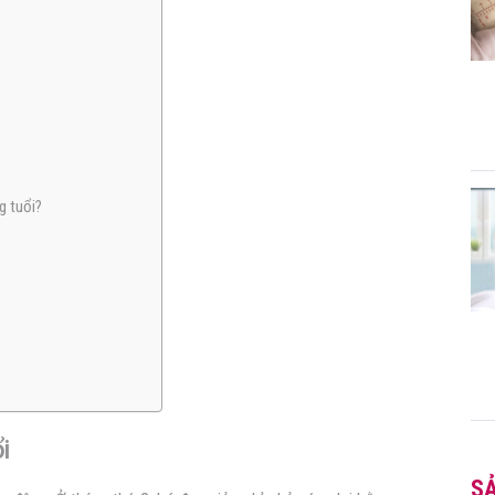
g tuổi?
i
S