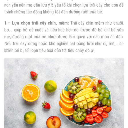
non yếu nên mẹ cần lưu ý 5 yếu tố khi chọn lựa trái cây cho con để
tránh những tác động không tốt đến đường ruột của bé:
1 – Lựa chọn trái cây chín, mềm:
Trái cây chín mềm như chuối,
bơ,… giúp bé dễ nuốt và tiêu hoá hơn do trước đó bé chỉ bú sữa
mẹ, đường ruột của bé chưa được làm quen với các món ăn đặc.
Nếu trái cây cứng hoặc khó nghiền nát bằng lưỡi như ổi, mít,… sẽ
khiến bé bị rối loạn tiêu hoá dẫn tới tiêu chảy đó ạ!