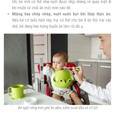
tốt, bé mới có thể nhai nuốt được nhịp nhàng và quay mặt đi
khi muốn từ chối ăn một món nào đó.
Miệng hay chóp chép, nuốt nước bọt khi thấy thức ăn:
Nếu bé có biểu hiện này, mẹ có thể cho bé đ ăn thử trái cây
nhé, bé đang hào hứng muốn ăn lắm rồi đó ạ.
Bé ngồi vững trên ghế ăn dặm, kiểm soát đầu và cổ tốt