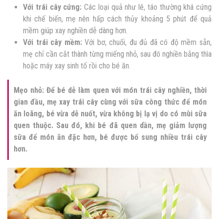
Với trái cây cứng:
Các loại quả như lê, táo thường khá cứng
khi chế biến, mẹ nên hấp cách thủy khoảng 5 phút để quả
mềm giúp xay nghiền dễ dàng hơn.
Với trái cây mềm:
Với bơ, chuối, đu đủ đã có độ mềm sẵn,
mẹ chỉ cần cắt thành từng miếng nhỏ, sau đó nghiền bằng thìa
hoặc máy xay sinh tố rồi cho bé ăn.
Mẹo nhỏ: Để bé dễ làm quen với món trái cây nghiền, thời
gian đầu, mẹ xay trái cây cùng với sữa công thức để món
ăn loãng, bé vừa dễ nuốt, vừa không bị lạ vị do có mùi sữa
quen thuộc. Sau đó, khi bé đã quen dần, mẹ giảm lượng
sữa để món ăn đặc hơn, bé được bổ sung nhiều trái cây
hơn.