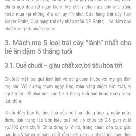
chí là ngộ độc rất nguy hiểm. Mẹ chú ý chọn trái cây nhà trồng
hoặc mua tại những địa chỉ uy tín như: Cửa hàng trái cây tươi
Klever Fruits, Cửa hàng trái cây nhập khẩu DP Fruits,… để đảm bảo
chất lượng tốt nhất cho bé.
3. Mách mẹ 5 loại trái cây “lành” nhất cho
bé ăn dặm 5 tháng tuổi
3.1. Quả chuối – giàu chất xơ, bé tiêu hóa tốt
Chuối là một loại quả lành tính vô cùng quen thuộc với mọi gia đình
mẹ nhỉ! Với hương thơm ngậy béo, màu vàng xuộm bắt mắt, vị
ngọt mềm dễ nhai nên các bé 5 tháng tuổi hào hứng măm măm
lắm đó ạ.
Chuối đảm bảo hệ tiêu hoá của bé hoạt động hợp lý, ngăn ngừa
được tình trạng táo bón hiệu quả bởi nó chứa tới 2.6 gam chất
xơ/100 gam chuối. Chưa dừng lại ở đó, trong chuối còn cực giàu
các loại Vitamin, khoáng chất cần thiết cho sự phát triển toàn diện