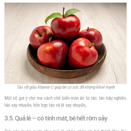
Táo rất giàu Vitamin C giúp bé có sức đề kháng khoẻ mạnh
Một số gợi ý cho mẹ cách chế biến món ăn từ táo: táo hấp nghiền,
táo xay nhuyễn, hỗn hợp táo và lê xay nhuyễn,…
3.5. Quả lê – có tính mát, bé hết rôm sảy