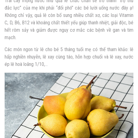
Trái cây mọng nước như quả lê chắc chắn sẽ trở thành “trợ thủ
đắc lực” của mẹ khi phải “đối phó” các bé lười uống nước đây ạ!
Không chỉ vậy, quả lê còn bổ sung nhiều chất xơ, các loại Vitamin
C, D, B6, B12 và khoáng chất thiết yếu giúp thanh nhiệt, giải độc, bé
hết rôm sảy và giảm được nguy cơ mắc các bệnh về gan và tim
mạch.
Các món ngon từ lê cho bé 5 tháng tuổi mẹ có thể tham khảo: lê
hấp nghiền nhuyễn, lê xay cùng táo, hỗn hợp chuối và lê xay, nước
ép lê hoà loãng 1/10,…