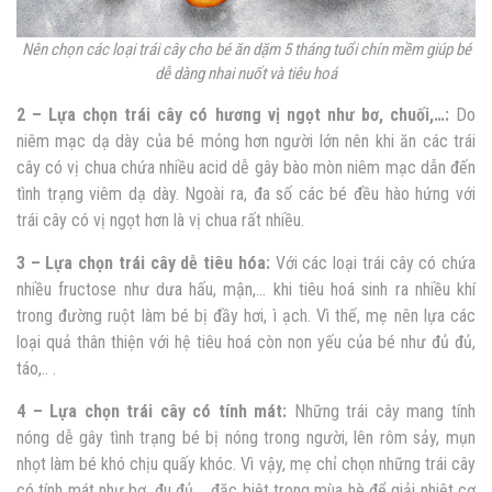
Nên chọn các loại trái cây cho bé ăn dặm 5 tháng tuổi
chín mềm giúp bé
dễ dàng nhai nuốt và tiêu hoá
2 – Lựa chọn trái cây có hương vị ngọt như bơ, chuối,…:
Do
niêm mạc dạ dày của bé mỏng hơn người lớn nên khi ăn các trái
cây có vị chua chứa nhiều acid dễ gây bào mòn niêm mạc dẫn đến
tình trạng viêm dạ dày. Ngoài ra, đa số các bé đều hào hứng với
trái cây có vị ngọt hơn là vị chua rất nhiều.
3 – Lựa chọn trái cây dễ tiêu hóa:
Với các loại trái cây có chứa
nhiều fructose như dưa hấu, mận,… khi tiêu hoá sinh ra nhiều khí
trong đường ruột làm bé bị đầy hơi, ì ạch. Vì thế, mẹ nên lựa các
loại quả thân thiện với hệ tiêu hoá còn non yếu của bé như đủ đủ,
táo,.. .
4 – Lựa chọn trái cây có tính mát:
Những trái cây mang tính
nóng dễ gây tình trạng bé bị nóng trong người, lên rôm sảy, mụn
nhọt làm bé khó chịu quấy khóc. Vì vậy, mẹ chỉ chọn những trái cây
có tính mát như bơ, đu đủ,… đặc biệt trong mùa hè để giải nhiệt cơ