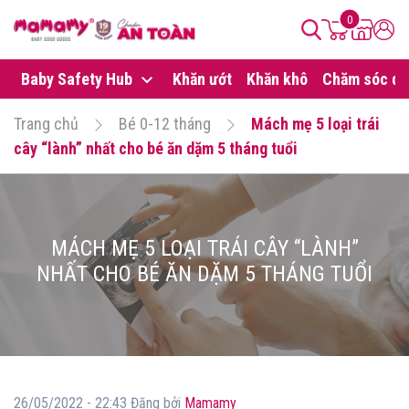
0
Baby Safety Hub
Khăn ướt
Khăn khô
Chăm sóc da
Trang chủ
Bé 0-12 tháng
Mách mẹ 5 loại trái
cây “lành” nhất cho bé ăn dặm 5 tháng tuổi
MÁCH MẸ 5 LOẠI TRÁI CÂY “LÀNH”
NHẤT CHO BÉ ĂN DẶM 5 THÁNG TUỔI
26/05/2022 - 22:43 Đăng bởi
Mamamy