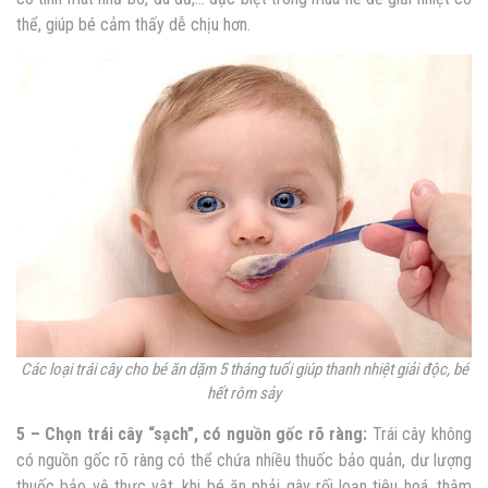
thể, giúp bé cảm thấy dễ chịu hơn.
Các loại trái cây cho bé ăn dặm 5 tháng tuổi
giúp thanh nhiệt giải độc, bé
hết rôm sảy
5 – Chọn trái cây “sạch”, có nguồn gốc rõ ràng:
Trái cây không
có nguồn gốc rõ ràng có thể chứa nhiều thuốc bảo quản, dư lượng
thuốc bảo vệ thực vật, khi bé ăn phải gây rối loạn tiêu hoá, thậm