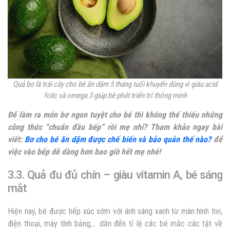
Quả bơ là
trái cây cho bé ăn dặm 5 tháng tuổi khuyến dùng vì
giàu acid
folic và omega 3 giúp bé phát triển trí thông minh
Để làm ra món bơ ngon tuyệt cho bé thì không thể thiếu những
công thức “chuẩn đầu bếp” rồi mẹ nhỉ? Tham khảo ngay bài
viết:
Bơ cho bé ăn dặm được chế biến và bảo quản thế nào?
để
việc vào bếp dễ dàng hơn bao giờ hết mẹ nhé!
3.3. Quả đu đủ chín – giàu vitamin A, bé sáng
mắt
Hiện nay, bé được tiếp xúc sớm với ánh sáng xanh từ màn hình tivi,
điện thoại, máy tính bảng,… dẫn đến tỉ lệ các bé mắc các tật về