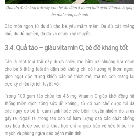
Quả đu đủ là loại
trái cây cho bé ăn dặm 5 tháng tuổi
giàu Vitamin A giúp
bé mắt sáng tinh anh
Các món ngon từ đu đủ cho bé yêu măm măm: Đu đủ cắt miếng
nhỏ, đu đủ nghiền, đu đủ và chuối xay nhuyễn,…
3.4. Quả táo – giàu vitamin C, bé đề kháng tốt
Táo là một loại trái cây được nhiều mẹ bỉm ưa chuộng lựa chọn
cho bé 5 tháng tuổi ăn dặm bởi không chỉ có hương vị thơm ngon,
giòn ngọt đặc trưng khiến các bé thích mê, mà nó còn mang lại
cực kỳ nhiều lợi ích tuyệt vời.
Trong 100 gam táo chứa tới 4.6 mg Vitamin C giúp khởi động hệ
thống miễn dịch, tăng sức đề kháng,,, từ đó hạn chế được tối đa
các nguy cơ bé bị cảm lạnh hoặc các bệnh truyền nhiễm do virus
gây ra. Ngoài ra, trong táo còn có hàm lượng cao các chất chống
oxy hóa được các nhà khoa học chỉ ra giúp bảo vệ sức khỏe tim
mạch và phòng ngừa các bệnh mãn tính.