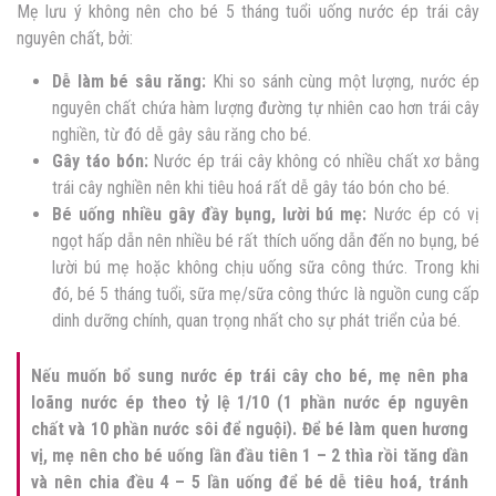
Mẹ lưu ý không nên cho bé 5 tháng tuổi uống nước ép trái cây
nguyên chất, bởi:
Dễ làm bé sâu răng:
Khi so sánh cùng một lượng, nước ép
nguyên chất chứa hàm lượng đường tự nhiên cao hơn trái cây
nghiền, từ đó dễ gây sâu răng cho bé.
Gây táo bón:
Nước ép trái cây không có nhiều chất xơ bằng
trái cây nghiền nên khi tiêu hoá rất dễ gây táo bón cho bé.
Bé uống nhiều gây đầy bụng, lười bú mẹ:
Nước ép có vị
ngọt hấp dẫn nên nhiều bé rất thích uống dẫn đến no bụng, bé
lười bú mẹ hoặc không chịu uống sữa công thức. Trong khi
đó, bé 5 tháng tuổi, sữa mẹ/sữa công thức là nguồn cung cấp
dinh dưỡng chính, quan trọng nhất cho sự phát triển của bé.
Nếu muốn bổ sung nước ép trái cây cho bé, mẹ nên pha
loãng nước ép theo tỷ lệ 1/10 (1 phần nước ép nguyên
chất và 10 phần nước sôi để nguội). Để bé làm quen hương
vị, mẹ nên cho bé uống lần đầu tiên 1 – 2 thìa rồi tăng dần
và nên chia đều 4 – 5 lần uống để bé dễ tiêu hoá, tránh