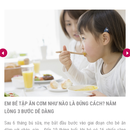
4 PHƯƠNG PHÁP ĂN DẶM CHO BÉ PHỔ BIẾN NHẤT HIỆN
NAY
Quá trình phát triển trưởng thành của con không thể thiếu giai đoạn
ăn dặm. Đây không chỉ là cơ hội giúp bé hình thành thói quen, kỹ