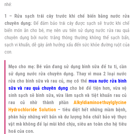
nhé:
1 – Rửa sạch trái cây trước khi chế biến bằng nước rửa
chuyên dụng:
Để đảm bảo trái cây được sạch sẽ trước khi chế
biến món ăn cho bé, mẹ nên ưu tiên sử dụng nước rửa rau quả
chuyên dụng bởi nước trắng thông thường không thể sạch bẩn,
sạch vi khuẩn, dễ gây ảnh hưởng xấu đến sức khỏe đường ruột của
con.
Mẹo cho mẹ: Bé vẫn đang sử dụng bình sữa để tu ti, cần
sử dụng nước rửa chuyên dụng. Thay vì mua 2 loại nước
rửa cho bình sữa và rau củ, mẹ có thể
mua nước rửa bình
sữa và rau quả chuyên dụng
cho bé để tiện hơn, vừa vệ
sinh sạch sẽ bình sữa, vừa làm sạch và tiệt khuẩn rau củ
rau củ nhờ thành phần
Alkyldiaminoethuylglycine
Hydrochloride Solution
– tiêu diệt hết những mầm bệnh,
phân hủy những vết bẩn và dư lượng hóa chất bảo vệ thực
vật mà không để lại mùi khó chịu, siêu an toàn cho hệ tiêu
hoá của con.