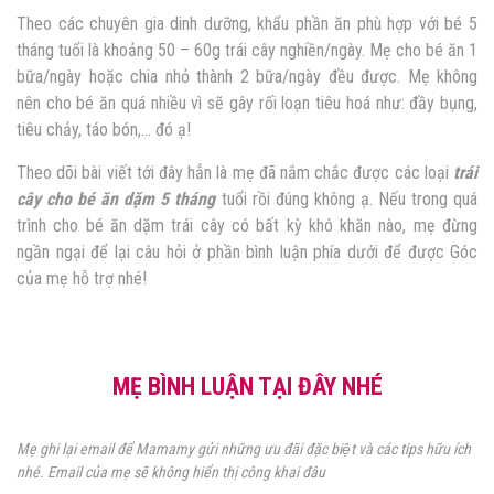
Theo các chuyên gia dinh dưỡng, khẩu phần ăn phù hợp với bé 5
tháng tuổi là khoảng 50 – 60g trái cây nghiền/ngày. Mẹ cho bé ăn 1
bữa/ngày hoặc chia nhỏ thành 2 bữa/ngày đều được. Mẹ không
nên cho bé ăn quá nhiều vì sẽ gây rối loạn tiêu hoá như: đầy bụng,
tiêu chảy, táo bón,… đó ạ!
Theo dõi bài viết tới đây hẳn là mẹ đã nắm chắc được các loại
trái
cây cho bé ăn dặm 5 tháng
tuổi rồi đúng không ạ. Nếu trong quá
trình cho bé ăn dặm trái cây có bất kỳ khó khăn nào, mẹ đừng
ngần ngại để lại câu hỏi ở phần bình luận phía dưới để được Góc
của mẹ hỗ trợ nhé!
MẸ BÌNH LUẬN TẠI ĐÂY NHÉ
Mẹ ghi lại email để Mamamy gửi những ưu đãi đặc biệt và các tips hữu ích
nhé. Email của mẹ sẽ không hiển thị công khai đâu