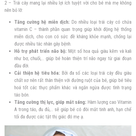
2 – Trái cây mang lại nhiều lợi ích tuyệt vời cho bé mà mẹ không
nên bỏ lỡ:
Tăng cường hệ miễn dịch:
Do nhiều loại trái cây có chứa
vitamin C – thành phần quan trọng giúp khởi động hệ thống
miễn dịch, cho con có sức đề kháng khỏe mạnh, chống lại
được nhiều tác nhân gây bệnh.
Hỗ trợ phát triển não bộ:
Một số hoa quả giàu kẽm và kali
như bơ, chuối,… giúp bé hoàn thiện trí não ngay từ giai đoạn
đầu đời.
Cải thiện hệ tiêu hóa:
Bởi đa số các loại trái cây đều giàu
chất xơ nên rất thân thiện với đường ruột của bé, giúp bé tiêu
hoá tốt các thực phẩm khác và ngăn ngừa được tình trạng
táo bón.
Tăng cường thị lực, giúp mắt sáng:
Hàm lượng cao Vitamin
A trong táo, đu đủ,… sẽ giúp bé có đôi mắt tinh anh, hạn chế
tối đa được các tật thị giác đó mẹ ạ.