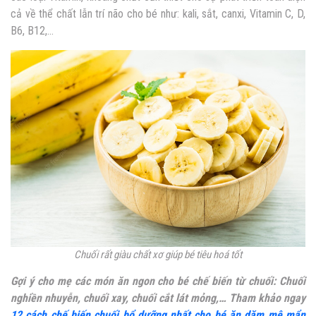
cả về thể chất lẫn trí não cho bé như: kali, sắt, canxi, Vitamin C, D,
B6, B12,…
Chuối rất giàu chất xơ giúp bé tiêu hoá tốt
Gợi ý cho mẹ các món ăn ngon cho bé chế biến từ chuối: Chuối
nghiền nhuyễn, chuối xay, chuối cắt lát mỏng,…
Tham khảo ngay
12 cách chế biến chuối bổ dưỡng nhất cho bé ăn dặm mê mẩn