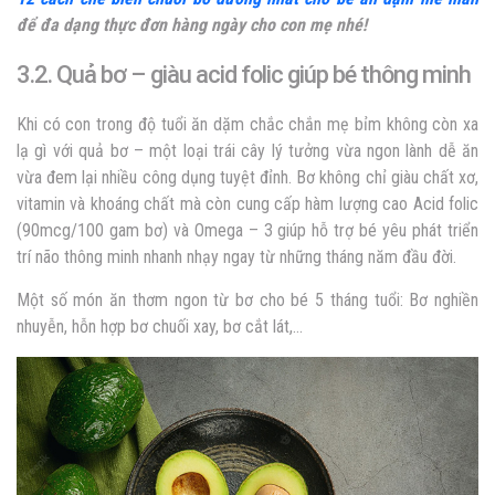
để đa dạng thực đơn hàng ngày cho con mẹ nhé!
3.2. Quả bơ – giàu acid folic giúp bé thông minh
Khi có con trong độ tuổi ăn dặm chắc chắn mẹ bỉm không còn xa
lạ gì với quả bơ – một loại trái cây lý tưởng vừa ngon lành dễ ăn
vừa đem lại nhiều công dụng tuyệt đỉnh. Bơ không chỉ giàu chất xơ,
vitamin và khoáng chất mà còn cung cấp hàm lượng cao Acid folic
(90mcg/100 gam bơ) và Omega – 3 giúp hỗ trợ bé yêu phát triển
trí não thông minh nhanh nhạy ngay từ những tháng năm đầu đời.
Một số món ăn thơm ngon từ bơ cho bé 5 tháng tuổi: Bơ nghiền
nhuyễn, hỗn hợp bơ chuối xay, bơ cắt lát,…