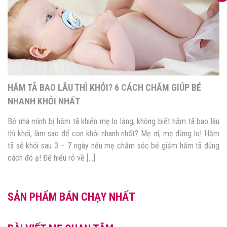
CHUYÊN GIA GIẢI THÍCH 3 LÝ DO HĂM TÃ KHÔNG NÊN
DÙNG PHẤN RÔM
âu
Theo Bác sĩ da liễu chuyên khoa II Trần Thị Thanh Nho, hăm 
ăm
không nên dùng phấn rôm bởi một số thành phần trong phấn r
ng
có thể gây kích ứng với da bé. Đồng thời, việc sử dụng phấn r
không đúng cách có thể khiến bé gặp thêm những vấn đề khác […
SẢN PHẨM BÁN CHẠY NHẤT