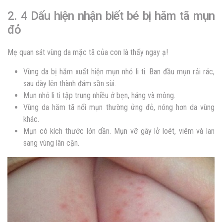
2. 4 Dấu hiện nhận biết bé bị hăm tã mụn
đỏ
Mẹ quan sát vùng da mặc tã của con là thấy ngay ạ!
Vùng da bị hăm xuất hiện mụn nhỏ li ti. Ban đầu mụn rải rác,
sau dày lên thành đám sần sùi.
Mụn nhỏ li ti tập trung nhiều ở bẹn, háng và mông.
Vùng da hăm tã nổi mụn thường ửng đỏ, nóng hơn da vùng
khác.
Mụn có kích thước lớn dần. Mụn vỡ gây lở loét, viêm và lan
sang vùng lân cận.