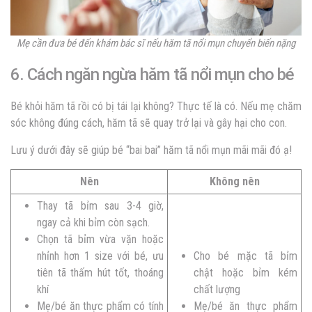
Mẹ cần đưa bé đến khám bác sĩ nếu hăm tã nổi mụn chuyển biến nặng
6. Cách ngăn ngừa hăm tã nổi mụn cho bé
Bé khỏi hăm tã rồi có bị tái lại không? Thực tế là có. Nếu mẹ chăm
sóc không đúng cách, hăm tã sẽ quay trở lại và gây hại cho con.
Lưu ý dưới đây sẽ giúp bé “bai bai” hăm tã nổi mụn mãi mãi đó ạ!
Nên
Không nên
Thay tã bỉm sau 3-4 giờ,
ngay cả khi bỉm còn sạch.
Chọn tã bỉm vừa vặn hoặc
nhỉnh hơn 1 size với bé, ưu
Cho bé mặc tã bỉm
tiên tã thấm hút tốt, thoáng
chật hoặc bỉm kém
khí
chất lượng
Mẹ/bé ăn thực phẩm có tính
Mẹ/bé ăn thực phẩm