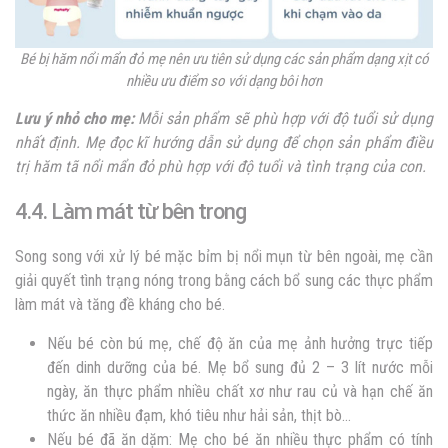
Bé bị hăm nổi mẩn đỏ mẹ nên ưu tiên sử dụng các sản phẩm dạng xịt có
nhiều ưu điểm so với dạng bôi hơn
Lưu ý nhỏ cho mẹ:
Mỗi sản phẩm sẽ phù hợp với độ tuổi sử dụng
nhất định. Mẹ đọc kĩ hướng dẫn sử dụng để chọn sản phẩm điều
trị
hăm tã nổi mẩn đỏ
phù hợp với độ tuổi và tình trạng của con.
4.4. Làm mát từ bên trong
Song song với xử lý
bé mặc bỉm bị nổi mụn
từ bên ngoài, mẹ cần
giải quyết tình trạng nóng trong bằng cách bổ sung các thực phẩm
làm mát và tăng đề kháng cho bé.
Nếu bé còn bú mẹ
, chế độ ăn của mẹ ảnh hưởng trực tiếp
đến dinh dưỡng của bé. Mẹ bổ sung đủ 2 – 3 lít nước mỗi
ngày, ăn thực phẩm nhiều chất xơ như rau củ và hạn chế ăn
thức ăn nhiều đạm, khó tiêu như hải sản, thịt bò…
Nếu bé đã ăn dặm:
Mẹ cho bé ăn nhiều thực phẩm có tính