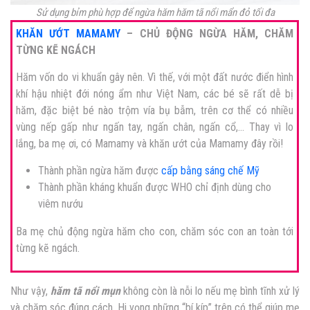
Sử dụng bỉm phù hợp để ngừa hăm
hăm tã nổi mẩn đỏ
tối đa
KHĂN ƯỚT MAMAMY
– CHỦ ĐỘNG NGỪA HĂM, CHĂM
TỪNG KẼ NGÁCH
Hăm vốn do vi khuẩn gây nên. Vì thế, với một đất nước điển hình
khí hậu nhiệt đới nóng ẩm như Việt Nam, các bé sẽ rất dễ bị
hăm, đặc biệt bé nào trộm vía bụ bẫm, trên cơ thể có nhiều
vùng nếp gấp như ngấn tay, ngấn chân, ngấn cổ,… Thay vì lo
lắng, ba mẹ ơi, có Mamamy và khăn ướt của Mamamy đây rồi!
Thành phần ngừa hăm được
cấp bằng sáng chế Mỹ
Thành phần kháng khuẩn được WHO chỉ định dùng cho
viêm nướu
Ba mẹ chủ động ngừa hăm cho con, chăm sóc con an toàn tới
từng kẽ ngách.
Như vậy,
hăm tã nổi mụn
không còn là nỗi lo nếu mẹ bình tĩnh xử lý
và chăm sóc đúng cách. Hi vọng những “bí kíp” trên có thể giúp mẹ