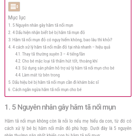
Mục lục
1. 5 Nguyên nhân gây hăm tã nổi mụn
2. 4 Dấu hiện nhận biết bé bị hăm tã mụn đỏ
3. Hăm tã nổi mụn đỏ có nguy hiểm không, bao lâu thì khỏi?
4. 4 cách xử lý hăm tã nổi mẩn đỏ tại nhà nhanh – hiệu quả
4.1. Thay tã thường xuyên 3 – 4 tiếng/lần
4.2. Cho bé mặc loại tã thấm hút tốt, thoáng khí
4.3. Sử dụng sản phẩm hỗ trợ xử lý hăm tã nổi mụn cho bé
4.4. Làm mát từ bên trong
5. Dấu hiệu bé bị hăm tã nổi mụn cần đi khám bác sĩ
6. Cách ngăn ngừa hăm tã nổi mụn cho bé
1. 5 Nguyên nhân gây hăm tã nổi mụn
Hăm tã nổi mụn không còn là nỗi lo nếu mẹ hiểu da con, từ đó có
cách xử lý bé bị hăm nổi mẩn đỏ phù hợp. Dưới đây là 5 nguyên
nhân thường gặp nhất khiến con bị hăm tã nổi mụn: