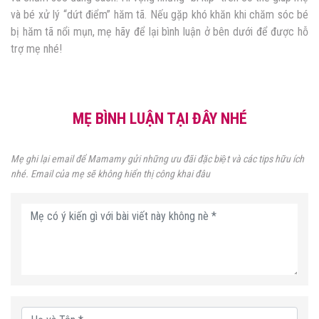
và bé xử lý “dứt điểm” hăm tã. Nếu gặp khó khăn khi chăm sóc bé
bị hăm tã nổi mụn, mẹ hãy để lại bình luận ở bên dưới để được hỗ
trợ mẹ nhé!
MẸ BÌNH LUẬN TẠI ĐÂY NHÉ
Mẹ ghi lại email để Mamamy gửi những ưu đãi đặc biệt và các tips hữu ích
nhé. Email của mẹ sẽ không hiển thị công khai đâu