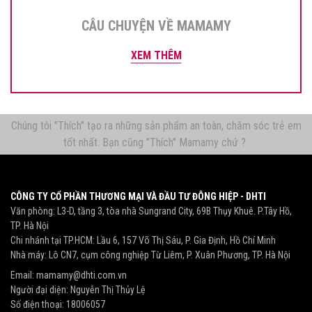
CÂU CHUYỆN VỀ MAMAMY
XEM THÊM
Chúng tôi "Thích" tạo ra những sản phẩm an toàn, chăm sóc trẻ em
tốt nhất. Bạn cũng "Thích" Mamamy chứ ?
CÔNG TY CỔ PHẦN THƯƠNG MẠI VÀ ĐẦU TƯ ĐÔNG HIỆP - DHTI
Văn phòng: L3-D, tầng 3, tòa nhà Sungrand City, 69B Thụy Khuê. P.Tây Hồ,
TP. Hà Nội
Chi nhánh tại TP.HCM: Lầu 6, 157 Võ Thị Sáu, P. Gia Định, Hồ Chí Minh
Nhà máy: Lô CN7, cụm công nghiệp Từ Liêm, P. Xuân Phương, TP. Hà Nội
Email:
mamamy@dhti.com.vn
Người đại diện: Nguyễn Thị Thủy Lệ
Số điện thoại:
18006057