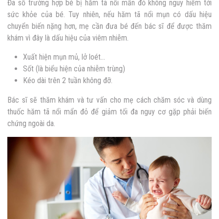
Đa số trường hợp bé bị hăm tã nổi mẩn đỏ không nguy hiểm tới
sức khỏe của bé. Tuy nhiên, nếu hăm tã nổi mụn có dấu hiệu
chuyển biến nặng hơn, mẹ cần đưa bé đến bác sĩ để được thăm
khám vì đây là dấu hiệu của viêm nhiễm.
Xuất hiện mụn mủ, lở loét…
Sốt (là biểu hiện của nhiễm trùng)
Kéo dài trên 2 tuần không đỡ.
Bác sĩ sẽ thăm khám và tư vấn cho mẹ cách chăm sóc và dùng
thuốc
hăm tã nổi mẩn đỏ
để giảm tối đa nguy cơ gặp phải biến
chứng ngoài da.