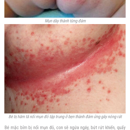
Mụn dày thành từng đám
Bé bị hăm tã nổi mụn đỏ tập trung ở bẹn thành đám ửng gây nóng rát
Bé mặc bỉm bị nổi mụn đỏ
, con sẽ ngứa ngáy, bứt rứt khiến, quấy