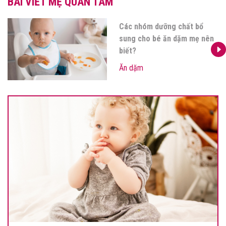
BÀI VIẾT MẸ QUAN TÂM
ổ
Đồ ăn dặm cho bé: Mẹ c
 nên
sắm gì khi bé bước vào g
đoạn ăn dặm?
Ăn dặm