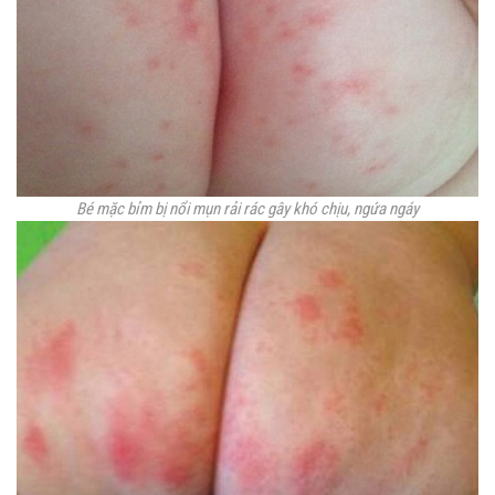
Bé mặc bỉm bị nổi mụn
rải rác gây khó chịu, ngứa ngáy