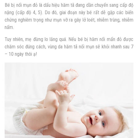
Bé bị nổi mụn đỏ là dấu hiệu hăm tã đang dần chuyển sang cấp độ
nặng (cấp độ 4, 5). Do đó, giai đoạn này bé rất dễ gặp các biến
chứng nghiêm trọng như mụn vỡ ra gây lở loét, nhiễm trùng, nhiễm
nấm.
Tuy nhiên, mẹ đừng lo lắng quá. Nếu bé bị hăm nổi mẩn đỏ được
chăm sóc đúng cách, vùng da hăm tã nổi mụn sẽ khỏi nhanh sau 7
– 10 ngày thôi ạ!