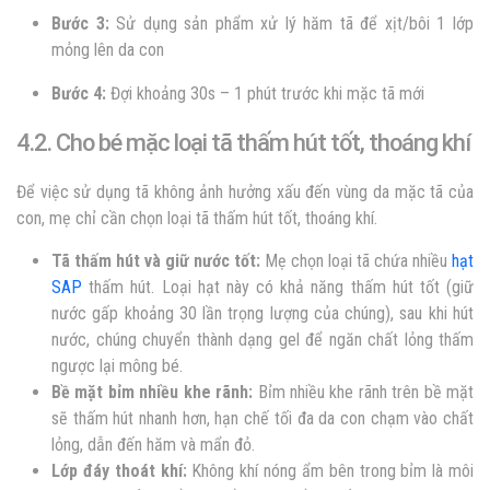
Bước 3:
Sử dụng sản phẩm xử lý hăm tã để xịt/bôi 1 lớp
mỏng lên da con
Bước 4:
Đợi khoảng 30s – 1 phút trước khi mặc tã mới
4.2. Cho bé mặc loại tã thấm hút tốt, thoáng khí
Để việc sử dụng tã không ảnh hưởng xấu đến vùng da mặc tã của
con, mẹ chỉ cần chọn loại tã thấm hút tốt, thoáng khí.
Tã thấm hút và giữ nước tốt:
Mẹ chọn loại tã chứa nhiều
hạt
SAP
thấm hút. Loại hạt này có khả năng thấm hút tốt (giữ
nước gấp
khoảng 30 lần trọng lượng của chúng), sau khi hút
nước, chúng chuyển thành dạng gel để ngăn chất lỏng thấm
ngược lại mông bé.
Bề mặt bỉm nhiều khe rãnh:
Bỉm nhiều khe rãnh trên bề mặt
sẽ thấm hút nhanh hơn, hạn chế tối đa
da con chạm vào chất
lỏng, dẫn đến hăm và mẩn đỏ.
Lớp đáy thoát khí:
Không khí nóng ẩm bên trong bỉm là môi