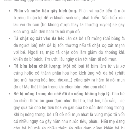
Phân và nước tiểu gây kích ứng:
Phân và nước tiểu là môi
trường thuận lợi để vi khuẩn sinh sôi, phát triển. Nếu tiếp xúc
lâu với da con (bé không được thay tã thường xuyên) sẽ gây
kích ứng, dẫn đến hăm tã nổi mụn đỏ.
Tã chật cọ xát vào da bé:
Làn da bé rất mỏng (chỉ bằng ¼
da người lớn) nên dễ bị tổn thương nếu tã chật cọ xát mạnh
với bé. Ngoài ra, mặc tã chật còn làm giảm độ thoáng khí,
khiến da bí bách, ẩm ướt, lâu ngày dẫn tới hăm tã nổi mụn.
Tã bỉm kém chất lượng:
Một số loại tã bỉm làm từ vải xơ
cứng hoặc có thành phần hoá học kích ứng với da bé (chất
tạo mùi hương hóa học, dioxin…) cũng gây ra hăm tã nổi mụn
đó ạ! Mẹ thật thận trọng khi chọn bỉm cho con nhé!
Bé bị nóng trong do chế độ ăn uống không hợp lý:
Cho bé
ăn nhiều thức ăn giàu đạm như: thịt bò, thịt lợn, hải sản,… sẽ
gây quá tải cho hệ tiêu hóa và gan của bé dẫn đến nóng trong.
Khi bị nóng trong, bé rất dễ nổi mụn nhất là vùng mặc tã vốn
có nhiều nguy cơ gây hăm như nước tiểu, phân… Nếu mẹ đang
cho bé bú mà ăn nhiều thức ăn giàu đạm cũng khiến bé bị