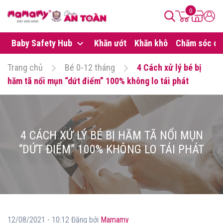
0
Baby Safety Hub
Khăn ướt
Khăn khô
Chăm sóc da
Trang chủ
Bé 0-12 tháng
4 Cách xử lý bé bị
hăm tã nổi mụn “dứt điểm” 100% không lo tái phát
4 CÁCH XỬ LÝ BÉ BỊ HĂM TÃ NỔI MỤN
“DỨT ĐIỂM” 100% KHÔNG LO TÁI PHÁT
12/08/2021 - 10:12 Đăng bởi
Mamamy