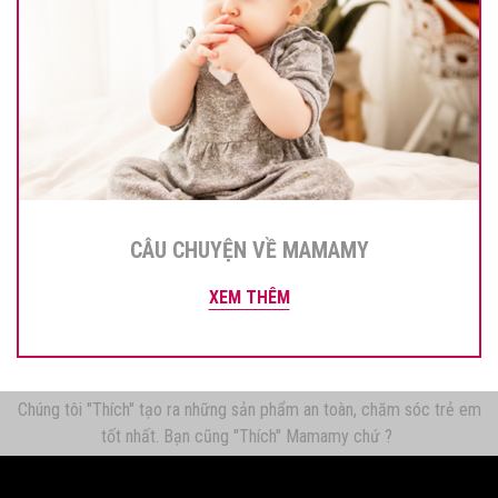
CÂU CHUYỆN VỀ MAMAMY
XEM THÊM
Chúng tôi "Thích" tạo ra những sản phẩm an toàn, chăm sóc trẻ em
tốt nhất. Bạn cũng "Thích" Mamamy chứ ?