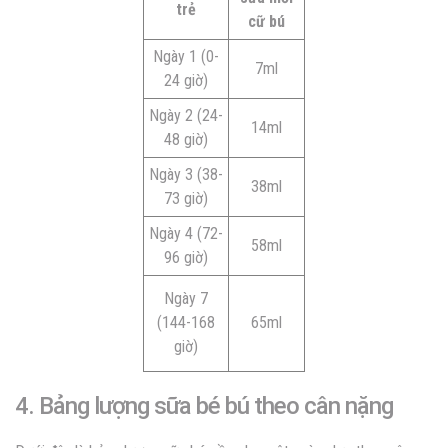
trẻ
cữ bú
Ngày 1 (0-
7ml
24 giờ)
Ngày 2 (24-
14ml
48 giờ)
Ngày 3 (38-
38ml
73 giờ)
Ngày 4 (72-
58ml
96 giờ)
Ngày 7
(144-168
65ml
giờ)
4. Bảng lượng sữa bé bú theo cân nặng