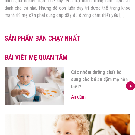
thích đùa nghịch hơn. Lúc này, con trở thành trung tâm niềm vui
dành cho cả nhà. Nhưng để con luôn duy trì được thể trạng khỏe
mạnh thì mẹ cần phải cung cấp đầy đủ dưỡng chất thiết yếu […]
SẢN PHẨM BÁN CHẠY NHẤT
BÀI VIẾT MẸ QUAN TÂM
Các nhóm dưỡng chất bổ
sung cho bé ăn dặm mẹ nên
biết?
Ăn dặm