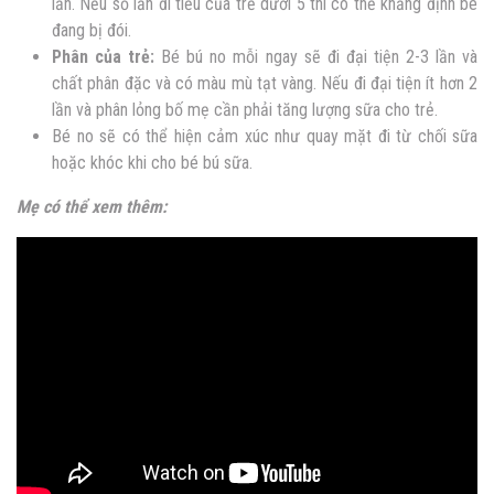
lần. Nếu số lần đi tiểu của trẻ dưới 5 thì có thể khẳng định bé
đang bị đói.
Phân của trẻ:
Bé bú no mỗi ngay sẽ đi đại tiện 2-3 lần và
chất phân đặc và có màu mù tạt vàng. Nếu đi đại tiện ít hơn 2
lần và phân lỏng bố mẹ cần phải tăng lượng sữa cho trẻ.
Bé no sẽ có thể hiện cảm xúc như quay mặt đi từ chối sữa
hoặc khóc khi cho bé bú sữa.
Mẹ có thể xem thêm: