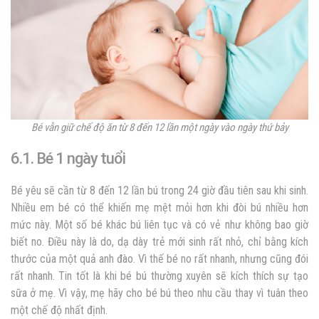
Bé vẫn giữ chế độ ăn từ 8 đến 12 lần một ngày vào ngày thứ bảy
6.1. Bé 1 ngày tuổi
Bé yêu sẽ cần từ 8 đến 12 lần bú trong 24 giờ đầu tiên sau khi sinh.
Nhiều em bé có thể khiến mẹ mệt mỏi hơn khi đòi bú nhiều hơn
mức này. Một số bé khác bú liên tục và có vẻ như không bao giờ
biết no. Điều này là do, dạ dày trẻ mới sinh rất nhỏ, chỉ bằng kích
thước của một quả anh đào. Vì thế bé no rất nhanh, nhưng cũng đói
rất nhanh. Tin tốt là khi bé bú thường xuyên sẽ kích thích sự tạo
sữa ở mẹ. Vì vậy, mẹ hãy cho bé bú theo nhu cầu thay vì tuân theo
một chế độ nhất định.