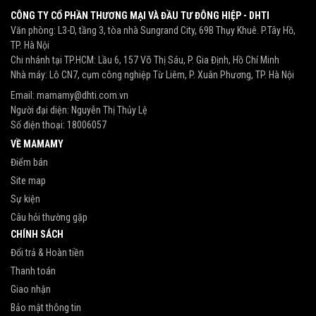
CÔNG TY CỔ PHẦN THƯƠNG MẠI VÀ ĐẦU TƯ ĐÔNG HIỆP - DHTI
Văn phòng: L3-D, tầng 3, tòa nhà Sungrand City, 69B Thụy Khuê. P.Tây Hồ,
TP. Hà Nội
Chi nhánh tại TP.HCM: Lầu 6, 157 Võ Thị Sáu, P. Gia Định, Hồ Chí Minh
Nhà máy: Lô CN7, cụm công nghiệp Từ Liêm, P. Xuân Phương, TP. Hà Nội
Email:
mamamy@dhti.com.vn
Người đại diện: Nguyễn Thị Thủy Lệ
Số điện thoại:
18006057
VỀ MAMAMY
Điểm bán
Site map
Sự kiện
Câu hỏi thường gặp
CHÍNH SÁCH
Đổi trả & Hoàn tiền
Thanh toán
Giao nhận
Bảo mật thông tin