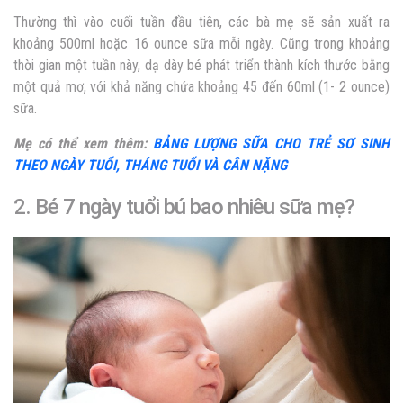
Thường thì vào cuối tuần đầu tiên, các bà mẹ sẽ sản xuất ra
khoảng 500ml hoặc 16 ounce sữa mỗi ngày. Cũng trong khoảng
thời gian một tuần này, dạ dày bé phát triển thành kích thước bằng
một quả mơ, với khả năng chứa khoảng 45 đến 60ml (1- 2 ounce)
sữa.
Mẹ có thể xem thêm:
BẢNG LƯỢNG SỮA CHO TRẺ SƠ SINH
THEO NGÀY TUỔI, THÁNG TUỔI VÀ CÂN NẶNG
2. Bé 7 ngày tuổi bú bao nhiêu sữa mẹ?