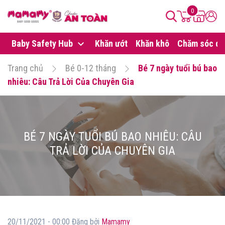
0
Baby Safety Hub
Khăn ướt
Khăn khô
Chăm sóc da
Trang chủ
Bé 0-12 tháng
Bé 7 ngày tuổi bú bao
nhiêu: Câu Trả Lời Của Chuyên Gia
BÉ 7 NGÀY TUỔI BÚ BAO NHIÊU: CÂU
TRẢ LỜI CỦA CHUYÊN GIA
20/11/2021 - 00:00 Đăng bởi
Mamamy