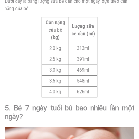
Dưới đây là bảng lượng sữa bé cần cho một ngày, dựa theo cân
nặng của bé:
Cân nặng
Lượng sữa
của bé
bé cần (ml)
(kg)
2.0 kg
313ml
2.5 kg
391ml
3.0 kg
469ml
3.5 kg
548ml
4.0 kg
626ml
5. Bé 7 ngày tuổi bú bao nhiêu lần một
ngày?