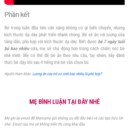
Phần kết
Bé trong tuần đầu tiên cân nặng không có gì biến chuyển, nhưng
kích thước dạ dày phát triển nhanh chóng. Bé sẽ ăn với lượng sữa
tăng dần, phù hợp với kích thước dạ dày. Biết được
bé 7 ngày tuổi
bú bao nhiêu
sữa, mẹ sẽ chủ động hơn trong cách chăm sóc bé
nhà mình. Mẹ có thể để bé ăn theo nhu cầu, tuy nhiên, hãy đánh
thức bé dậy khi sau 4 tiếng mà bé vẫn chưa bú.
Nguồn tham khảo:
Lượng ăn của trẻ sơ sinh bao nhiêu là phù hợp?
MẸ BÌNH LUẬN TẠI ĐÂY NHÉ
Mẹ ghi lại email để Mamamy gửi những ưu đãi đặc biệt và các tips hữu ích
nhé. Email của mẹ sẽ không hiển thị công khai đâu