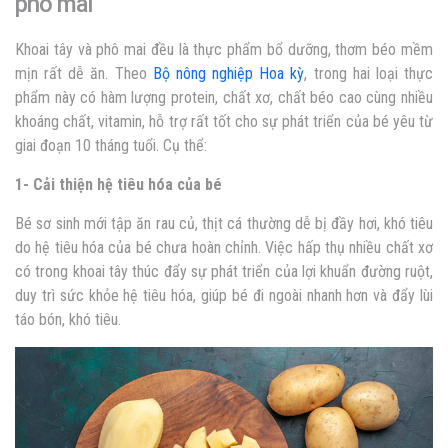
phô mai
Khoai tây và phô mai đều là thực phẩm bổ dưỡng, thơm béo mềm
mịn rất dễ ăn. Theo
Bộ nông nghiệp Hoa kỳ
, trong hai loại thực
phẩm này có hàm lượng protein, chất xơ, chất béo cao cùng nhiều
khoáng chất, vitamin, hỗ trợ rất tốt cho sự phát triển của bé yêu từ
giai đoạn 10 tháng tuổi. Cụ thể:
1- Cải thiện hệ tiêu hóa của bé
Bé sơ sinh mới tập ăn rau củ, thịt cá thường dễ bị đầy hơi, khó tiêu
do hệ tiêu hóa của bé chưa hoàn chỉnh. Việc hấp thụ nhiều chất xơ
có trong khoai tây thúc đẩy sự phát triển của lợi khuẩn đường ruột,
duy trì sức khỏe hệ tiêu hóa, giúp bé đi ngoài nhanh hơn và đẩy lùi
táo bón, khó tiêu.