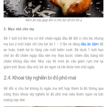
Món ăn này giúp đổi vị cho bé rất tốt đó ạ
3- Mẹo nhỏ cho mẹ
Bé 1 tuổi trở lên mẹ có thể chiên ngập dầu để đổi vị cho bé, nhưng
mẹ lưu ý một tuần chỉ cho bé ăn 1 – 2 lần và dùng
dầu ăn dặm
để
an toàn, tránh bé bị tăng cân mất kiểm soát. Bé dưới 1 tuổi hạn
chế ăn đồ chiên ngập dầu nên mẹ thay bước chiên dầu bằng nồi
chiên không dầu nhé. Như vậy thì món ăn vẫn giùm rụm mà lại
giảm bớt được dầu mỡ, bé ăn ngon và lớn khỏe hơn mỗi ngày.
2.4. Khoai tây nghiền bí đỏ phô mai
Để đổi vị cho bé không bị ngán, mẹ kết hợp thêm bí đỏ thông qua
công thức khoai tây nghiền bí đỏ phô mai siêu thơm ngon và bắt
miệng này nhé.