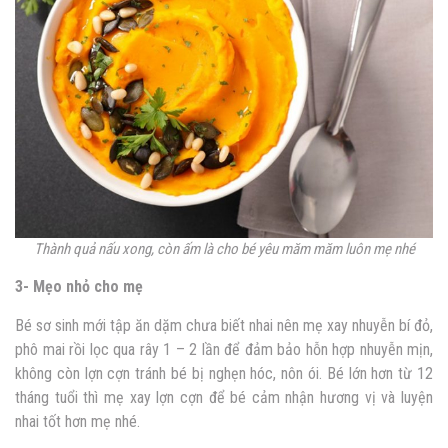
Thành quả nấu xong, còn ấm là cho bé yêu măm măm luôn mẹ nhé
3- Mẹo nhỏ cho mẹ
Bé sơ sinh mới tập ăn dặm chưa biết nhai nên mẹ xay nhuyễn bí đỏ,
phô mai rồi lọc qua rây 1 – 2 lần để đảm bảo hỗn hợp nhuyễn mịn,
không còn lợn cợn tránh bé bị nghẹn hóc, nôn ói. Bé lớn hơn từ 12
tháng tuổi thì mẹ xay lợn cợn để bé cảm nhận hương vị và luyện
nhai tốt hơn mẹ nhé.