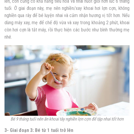
lên, con cũng có khả năng tiêu hóa và nhai nuốt giỏi hơn lúc 6 tháng
tuổi. Ở giai đoạn này, mẹ nên nghiền/xay khoai hơi lợn cợn, không
nghiền qua rây để bé luyện nhai và cảm nhận hương vị tốt hơn. Nếu
dùng máy xay, mẹ để chế độ vừa và xay trong khoảng 2 phút, khoai
còn hơi cợn là tắt máy, rồi thực hiện các bước như bình thường mẹ
nhé.
Bé 9 tháng tuổi nên ăn khoai tây nghiền lợn cợn để tập nhai tốt hơn
3- Giai đoạn 3: Bé từ 1 tuổi trở lên