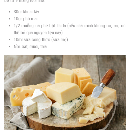
bé từ 9 tháng tuổi nhé:
30gr khoai tây
10gr phô mai
1/2 muỗng cà phê bột thì là (nếu nhà mình không có, mẹ có
thể bỏ qua nguyên liệu này)
10ml sữa công thức (sữa mẹ)
Nồi, bát, muôi, thìa