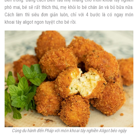
phô mai, bé sẽ rất thích thú, mẹ khỏi lo bé chán ăn và bỏ bữa nữa.
Cách làm thì siêu đơn giản luôn, chỉ với 4 bước là có ngay món
khoai tây aligot ngon tuyệt cho bé rồi.
Cùng du hành đến Pháp với món khoai tây nghiền Aligot béo ngậy