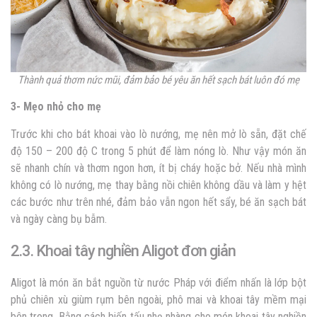
Thành quả thơm nức mũi, đảm bảo bé yêu ăn hết sạch bát luôn đó mẹ
3- Mẹo nhỏ cho mẹ
Trước khi cho bát khoai vào lò nướng, mẹ nên mở lò sẵn, đặt chế
độ 150 – 200 độ C trong 5 phút để làm nóng lò. Như vậy món ăn
sẽ nhanh chín và thơm ngon hơn, ít bị cháy hoặc bở. Nếu nhà mình
không có lò nướng, mẹ thay bằng nồi chiên không dầu và làm y hệt
các bước như trên nhé, đảm bảo vẫn ngon hết sẩy, bé ăn sạch bát
và ngày càng bụ bẫm.
2.3. Khoai tây nghiền Aligot đơn giản
Aligot là món ăn bắt nguồn từ nước Pháp với điểm nhấn là lớp bột
phủ chiên xù giùm rụm bên ngoài, phô mai và khoai tây mềm mại
bên trong. Bằng cách biến tấu nhẹ nhàng cho món khoai tây nghiền