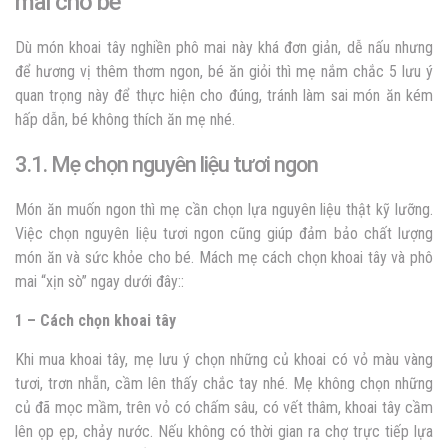
mai cho bé
Dù món khoai tây nghiền phô mai này khá đơn giản, dễ nấu nhưng
để hương vị thêm thơm ngon, bé ăn giỏi thì mẹ nắm chắc 5 lưu ý
quan trọng này để thực hiện cho đúng, tránh làm sai món ăn kém
hấp dẫn, bé không thích ăn mẹ nhé.
3.1. Mẹ chọn nguyên liệu tươi ngon
Món ăn muốn ngon thì mẹ cần chọn lựa nguyên liệu thật kỹ lưỡng.
Việc chọn nguyên liệu tươi ngon cũng giúp đảm bảo chất lượng
món ăn và sức khỏe cho bé. Mách mẹ cách chọn khoai tây và phô
mai “xịn sò” ngay dưới đây::
1 – Cách chọn khoai tây
Khi mua khoai tây, mẹ lưu ý chọn những củ khoai có vỏ màu vàng
tươi, trơn nhẵn, cầm lên thấy chắc tay nhé. Mẹ không chọn những
củ đã mọc mầm, trên vỏ có chấm sâu, có vết thâm, khoai tây cầm
lên ọp ẹp, chảy nước. Nếu không có thời gian ra chợ trực tiếp lựa