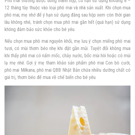
Phô mai thường được đóng thành hộp, có hạn sử dụng khoảng 8 –
12 tháng tùy thuộc vào loại phô mai và nhà sản xuất. Khi chọn mua
phô mai, mẹ nhớ để ý hạn sử dụng đằng sau hộp xem còn thời gian
lâu không nhé, tránh chọn mua phô mai gần hết (quá hạn) sử dụng
không đảm bảo sức khỏe cho bé yêu.
Nếu chọn mua phô mai nguyên khối, mẹ lưu ý chọn miếng phô mai
tươi, có mùi thơm béo nhẹ khi đặt gần mũi. Tuyệt đối không mua
khi thấy phô mai có nấm mốc, chảy nước, bốc mùi hôi hoặc có mùi
lạ mẹ nhé. Gợi ý mẹ tham khảo sản phẩm phô mai Con bò cười,
phô mai Milkana, phô mai QBB Nhật Bản chứa nhiều dưỡng chất có
giá trị, thơm béo để mua về chế biến cho bé yêu.