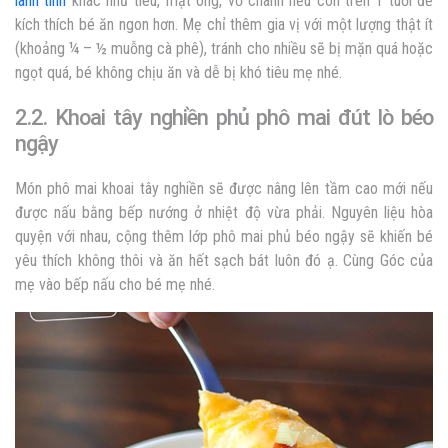
lành tính
khác như tiêu, mật ong, vỏ chanh nếu con trên 1 tuổi để
kích thích bé ăn ngon hơn. Mẹ chỉ thêm gia vị với một lượng thật ít
(khoảng ¼ – ½ muỗng cà phê), tránh cho nhiều sẽ bị mặn quá hoặc
ngọt quá, bé không chịu ăn và dễ bị khó tiêu mẹ nhé.
2.2. Khoai tây nghiền phủ phô mai đút lò béo
ngậy
Món phô mai khoai tây nghiền sẽ được nâng lên tầm cao mới nếu
được nấu bằng bếp nướng ở nhiệt độ vừa phải. Nguyên liệu hòa
quyện với nhau, cộng thêm lớp phô mai phủ béo ngậy sẽ khiến bé
yêu thích không thôi và ăn hết sạch bát luôn đó ạ. Cùng Góc của
mẹ vào bếp nấu cho bé mẹ nhé.