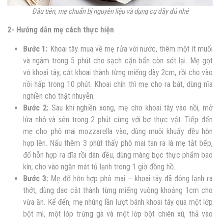
Đầu tiên, mẹ chuẩn bị nguyên liệu và dụng cụ đầy đủ nhé
2- Hướng dẫn mẹ cách thực hiện
Bước 1:
Khoai tây mua về mẹ rửa với nước, thêm một ít muối
và ngâm trong 5 phút cho sạch cặn bẩn còn sót lại. Mẹ gọt
vỏ khoai tây, cắt khoai thành từng miếng dày 2cm, rồi cho vào
nồi hấp trong 10 phút. Khoai chín thì mẹ cho ra bát, dùng nĩa
nghiền cho thật nhuyễn.
Bước 2:
Sau khi nghiền xong, mẹ cho khoai tây vào nồi, mở
lửa nhỏ và sên trong 2 phút cùng với bơ thực vật. Tiếp đến
mẹ cho phô mai mozzarella vào, dùng muôi khuấy đều hỗn
hợp lên. Nấu thêm 3 phút thấy phô mai tan ra là mẹ tắt bếp,
đổ hỗn hợp ra dĩa rồi dàn đều, dùng màng bọc thực phẩm bao
kín, cho vào ngăn mát tủ lạnh trong 1 giờ đồng hồ.
Bước 3:
Mẹ đổ hỗn hợp phô mai – khoai tây đã đông lạnh ra
thớt, dùng dao cắt thành từng miếng vuông khoảng 1cm cho
vừa ăn. Kế đến, mẹ nhúng lần lượt bánh khoai tây qua một lớp
bột mì, một lớp trứng gà và một lớp bột chiên xù, thả vào