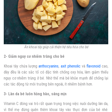
Ăn khoai tây giúp cải thiện hệ tiêu hóa cho bé
2- Giảm nguy cơ nhiễm trùng cho bé
Khoai tây chứa lượng
anthocyanins
,
axit phenolic
và
flavonoid
cao,
đây đều là các sắc tố có đặc tính chống oxy hóa, làm giảm thiểu
nguy cơ nhiễm trùng ở bé. Nhờ thế mà bé khỏe mạnh để chống lại
các tác động từ môi trường bên ngoài, ít nhiễm bệnh hơn.
3- Làn da bé luôn hồng hào, sáng mịn
Vitamin C đóng vai trò rất quan trọng trong việc nuôi dưỡng làn da,
vì thế mẹ đừng quên thêm khoai tây vào thực đơn của bé nhé.