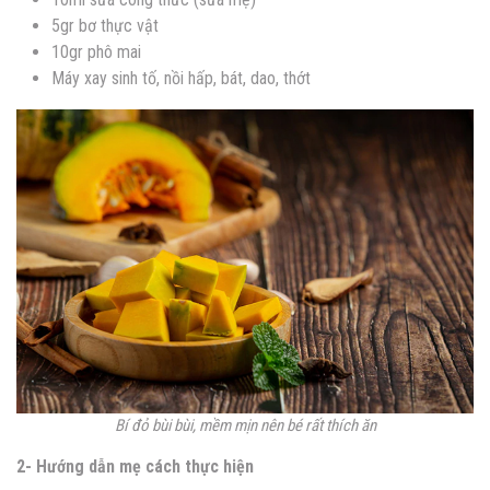
5gr bơ thực vật
10gr phô mai
Máy xay sinh tố, nồi hấp, bát, dao, thớt
Bí đỏ bùi bùi, mềm mịn nên bé rất thích ăn
2- Hướng dẫn mẹ cách thực hiện