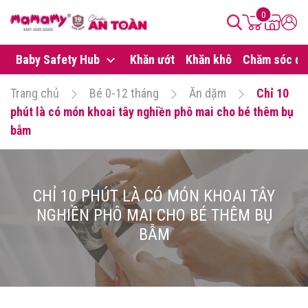
0
Baby Safety Hub
Khăn ướt
Khăn khô
Chăm sóc da
Trang chủ
Bé 0-12 tháng
Ăn dặm
Chỉ 10
phút là có món khoai tây nghiền phô mai cho bé thêm bụ
bẫm
CHỈ 10 PHÚT LÀ CÓ MÓN KHOAI TÂY
NGHIỀN PHÔ MAI CHO BÉ THÊM BỤ
BẪM