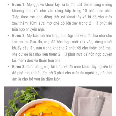
Bước 1:
Mẹ gọt vỏ khoai tây và bí đỏ, cắt thành từng miếng
khoảng 2cm rồi cho vào xửng, hấp trong 10 phút cho chín.
Tiếp theo mẹ cho đồng thời cả khoai tây và bí đỏ vào máy
xay, thêm 10ml sữa, mở chế độ lớn xay trong 2 – 3 phút để
hỗn hợp nhuyễn mịn.
Bước 2:
Mẹ bắc nồi lên bếp, cho 5gr bơ vào, để lửa nhỏ cho
tan bơ ra. Sau đó, mẹ đổ hỗn hợp mới xay vào, dùng muôi
khuấy đều lên, nấu trong khoảng 2 phút rồi cho thêm phô mai.
Mẹ cứ để lửa nhỏ sên thêm 2 – 3 phút nữa để hỗn hợp quyện
lại, mềm dẻo và thơm hơn nhé.
Bước 3:
Cuối cùng, mẹ tắt bếp và đổ món khoai tây nghiền bí
đỏ phô mai ra bát, đợi cỡ 3 phút cho món ăn nguội lại, còn hơi
ấm là cho bé yêu ăn dặm luôn.