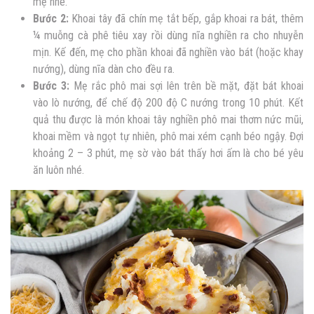
mẹ nhé.
Bước 2:
Khoai tây đã chín mẹ tắt bếp, gắp khoai ra bát, thêm
¼ muỗng cà phê tiêu xay rồi dùng nĩa nghiền ra cho nhuyễn
mịn. Kế đến, mẹ cho phần khoai đã nghiền vào bát (hoặc khay
nướng), dùng nĩa dàn cho đều ra.
Bước 3:
Mẹ rắc phô mai sợi lên trên bề mặt, đặt bát khoai
vào lò nướng, để chế độ 200 độ C nướng trong 10 phút. Kết
quả thu được là món khoai tây nghiền phô mai thơm nức mũi,
khoai mềm và ngọt tự nhiên, phô mai xém cạnh béo ngậy. Đợi
khoảng 2 – 3 phút, mẹ sờ vào bát thấy hơi ấm là cho bé yêu
ăn luôn nhé.