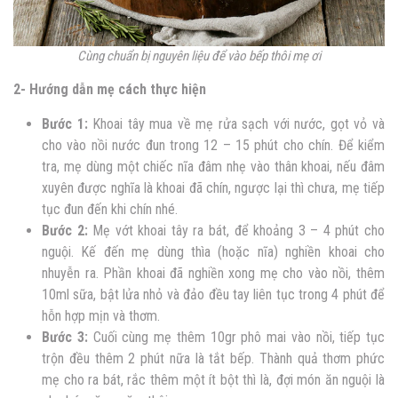
Cùng chuẩn bị nguyên liệu để vào bếp thôi mẹ ơi
2- Hướng dẫn mẹ cách thực hiện
Bước 1:
Khoai tây mua về mẹ rửa sạch với nước, gọt vỏ và
cho vào nồi nước đun trong 12 – 15 phút cho chín. Để kiểm
tra, mẹ dùng một chiếc nĩa đâm nhẹ vào thân khoai, nếu đâm
xuyên được nghĩa là khoai đã chín, ngược lại thì chưa, mẹ tiếp
tục đun đến khi chín nhé.
Bước 2:
Mẹ vớt khoai tây ra bát, để khoảng 3 – 4 phút cho
nguội. Kế đến mẹ dùng thìa (hoặc nĩa) nghiền khoai cho
nhuyễn ra. Phần khoai đã nghiền xong mẹ cho vào nồi, thêm
10ml sữa, bật lửa nhỏ và đảo đều tay liên tục trong 4 phút để
hỗn hợp mịn và thơm.
Bước 3:
Cuối cùng mẹ thêm 10gr phô mai vào nồi, tiếp tục
trộn đều thêm 2 phút nữa là tắt bếp. Thành quả thơm phức
mẹ cho ra bát, rắc thêm một ít bột thì là, đợi món ăn nguội là