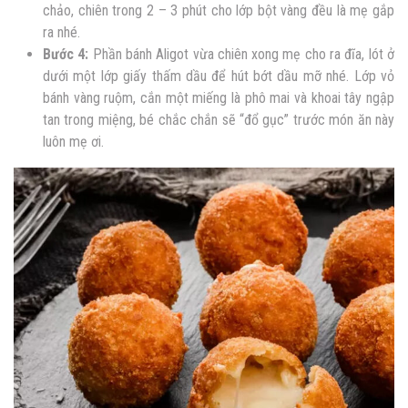
chảo, chiên trong 2 – 3 phút cho lớp bột vàng đều là mẹ gắp
ra nhé.
Bước 4:
Phần bánh Aligot vừa chiên xong mẹ cho ra đĩa, lót ở
dưới một lớp giấy thấm dầu để hút bớt dầu mỡ nhé. Lớp vỏ
bánh vàng ruộm, cắn một miếng là phô mai và khoai tây ngập
tan trong miệng, bé chắc chắn sẽ “đổ gục” trước món ăn này
luôn mẹ ơi.