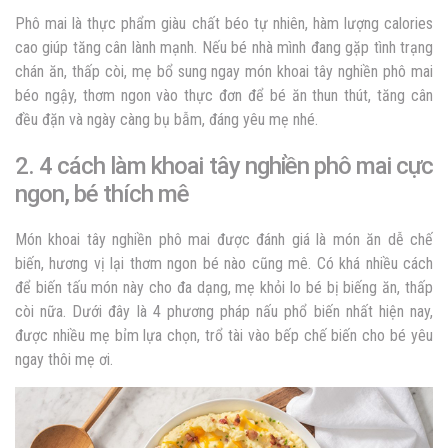
Phô mai là thực phẩm giàu chất béo tự nhiên, hàm lượng calories
cao giúp tăng cân lành mạnh. Nếu bé nhà mình đang gặp tình trạng
chán ăn, thấp còi, mẹ bổ sung ngay món khoai tây nghiền phô mai
béo ngậy, thơm ngon vào thực đơn để bé ăn thun thút, tăng cân
đều đặn và ngày càng bụ bẫm, đáng yêu mẹ nhé.
2. 4 cách làm khoai tây nghiền phô mai cực
ngon, bé thích mê
Món khoai tây nghiền phô mai được đánh giá là món ăn dễ chế
biến, hương vị lại thơm ngon bé nào cũng mê. Có khá nhiều cách
để biến tấu món này cho đa dạng, mẹ khỏi lo bé bị biếng ăn, thấp
còi nữa. Dưới đây là 4 phương pháp nấu phổ biến nhất hiện nay,
được nhiều mẹ bỉm lựa chọn, trổ tài vào bếp chế biến cho bé yêu
ngay thôi mẹ ơi.