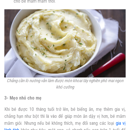
cho bé măm măm thôi.
Chẳng cần lò nướng vẫn làm được món khoai tây nghiền phô mai ngon
khó cưỡng
3- Mẹo nhỏ cho mẹ
Khi bé được 10 tháng tuổi trở lên, bé biếng ăn, mẹ thêm gia vị,
chẳng hạn như bột thì là vào để giúp món ăn dậy vị hơn, bé măm
măm giỏi. Nhưng nếu bé không thích, mẹ đổi sang các loại
gia vị