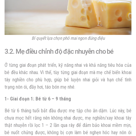
Bí quyết lựa chọn phô mai ngon đúng điệu
3.2. Mẹ điều chỉnh độ đặc nhuyễn cho bé
Ở từng giai đoạn phát triển, kỹ năng nhai và khả năng tiêu hóa của
bé đều khác nhau. Vì thế, tùy từng giai đoạn mà mẹ chế biến khoai
tây nghiền cho phù hợp, giúp bé luyện nhai giỏi và hạn chế tình
trạng nôn ói, đầy hơi, táo bón mẹ nhé.
1- Giai đoạn 1: Bé từ 6 – 9 tháng
Bé từ 6 tháng tuổi bắt đầu được mẹ tập cho ăn dặm. Lúc này, bé
chưa mọc hết răng nên không nhai được, mẹ nghiền/xay khoai tây
thật nhuyễn rồi lọc 1 – 2 lần qua rây để đảm bảo khoai mềm mịn,
bé nuốt chửng được, không bị cợn làm bé nghẹn hóc hay nôn ói