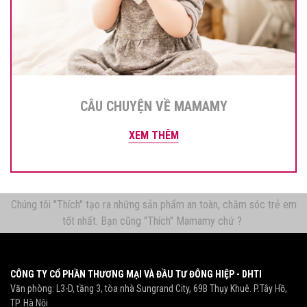
CÂU CHUYỆN VỀ MAMAMY
XEM THÊM
Chúng tôi "Thích" tạo ra những sản phẩm an toàn, chăm sóc trẻ em
tốt nhất. Bạn cũng "Thích" Mamamy chứ ?
CÔNG TY CỔ PHẦN THƯƠNG MẠI VÀ ĐẦU TƯ ĐÔNG HIỆP - DHTI
Văn phòng: L3-D, tầng 3, tòa nhà Sungrand City, 69B Thụy Khuê. P.Tây Hồ,
TP. Hà Nội