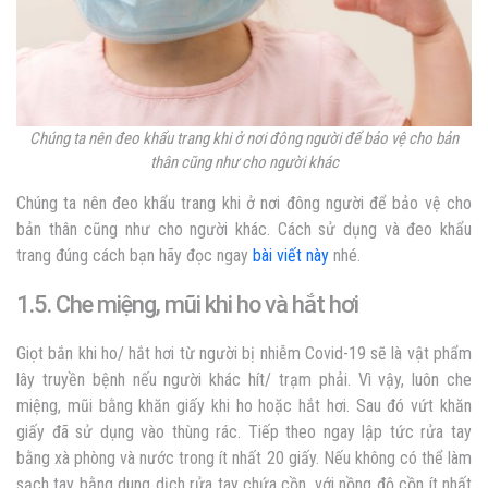
Chúng ta nên đeo khẩu trang khi ở nơi đông người để bảo vệ cho bản
thân cũng như cho người khác
Chúng ta nên đeo khẩu trang khi ở nơi đông người để bảo vệ cho
bản thân cũng như cho người khác. Cách sử dụng và đeo khẩu
trang đúng cách bạn hãy đọc ngay
bài viết này
nhé.
1.5. Che miệng, mũi khi ho và hắt hơi
Giọt bắn khi ho/ hắt hơi từ người bị nhiễm Covid-19 sẽ là vật phẩm
lây truyền bệnh nếu người khác hít/ trạm phải. Vì vậy, luôn che
miệng, mũi bằng khăn giấy khi ho hoặc hắt hơi. Sau đó vứt khăn
giấy đã sử dụng vào thùng rác. Tiếp theo ngay lập tức rửa tay
bằng xà phòng và nước trong ít nhất 20 giấy. Nếu không có thể làm
sạch tay bằng dung dịch rửa tay chứa cồn, với nồng độ cồn ít nhất