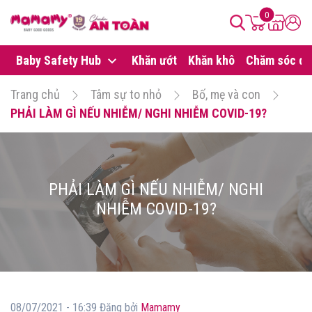
0
Baby Safety Hub
Khăn ướt
Khăn khô
Chăm sóc da
Trang chủ
Tâm sự to nhỏ
Bố, mẹ và con
PHẢI LÀM GÌ NẾU NHIỄM/ NGHI NHIỄM COVID-19?
PHẢI LÀM GÌ NẾU NHIỄM/ NGHI
NHIỄM COVID-19?
08/07/2021 - 16:39 Đăng bởi
Mamamy