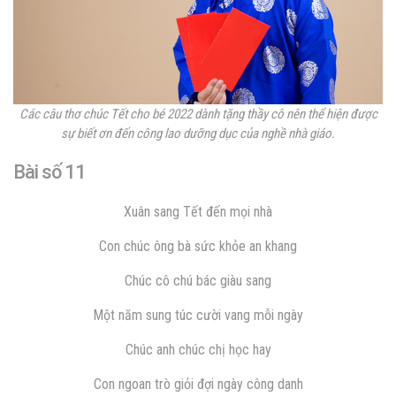
Các câu thơ chúc Tết cho bé 2022 dành tặng thầy cô nên thể hiện được
sự biết ơn đến công lao dưỡng dục của nghề nhà giáo.
Bài số 11
Xuân sang Tết đến mọi nhà
Con chúc ông bà sức khỏe an khang
Chúc cô chú bác giàu sang
Một năm sung túc cười vang mỗi ngày
Chúc anh chúc chị học hay
Con ngoan trò giỏi đợi ngày công danh