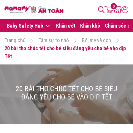
0
Baby Safety Hub
Khăn ướt
Khăn khô
Chăm sóc da
Trang chủ
Tâm sự to nhỏ
Bố, mẹ và con
20 bài thơ chúc tết cho bé siêu đáng yêu cho bé vào dịp
Tết
20 BÀI THƠ CHÚC TẾT CHO BÉ SIÊU
ĐÁNG YÊU CHO BÉ VÀO DỊP TẾT