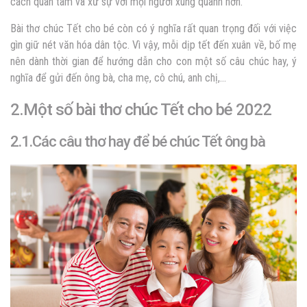
cách quan tâm và xử sự với mọi người xung quanh hơn.
Bài thơ chúc Tết cho bé còn có ý nghĩa rất quan trọng đối với việc
gìn giữ nét văn hóa dân tộc. Vì vậy, mỗi dịp tết đến xuân về, bố mẹ
nên dành thời gian để hướng dẫn cho con một số câu chúc hay, ý
nghĩa để gửi đến ông bà, cha mẹ, cô chú, anh chị,…
2.Một số bài thơ chúc Tết cho bé 2022
2.1.Các câu thơ hay để bé chúc Tết ông bà