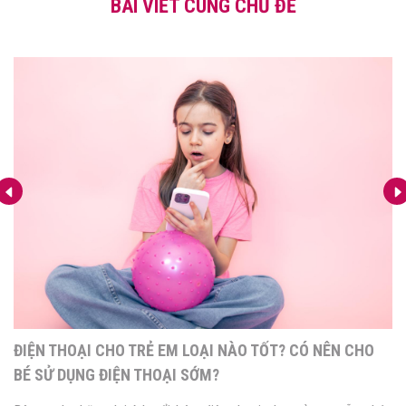
BÀI VIẾT CÙNG CHỦ ĐỀ
ĐIỆN THOẠI CHO TRẺ EM LOẠI NÀO TỐT? CÓ NÊN CHO
BÉ SỬ DỤNG ĐIỆN THOẠI SỚM?