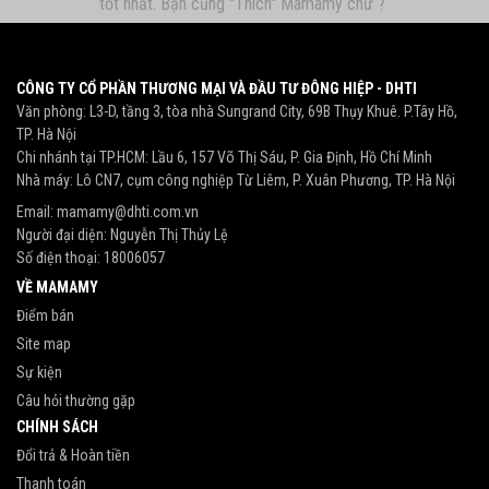
tốt nhất. Bạn cũng "Thích" Mamamy chứ ?
CÔNG TY CỔ PHẦN THƯƠNG MẠI VÀ ĐẦU TƯ ĐÔNG HIỆP - DHTI
Văn phòng: L3-D, tầng 3, tòa nhà Sungrand City, 69B Thụy Khuê. P.Tây Hồ,
TP. Hà Nội
Chi nhánh tại TP.HCM: Lầu 6, 157 Võ Thị Sáu, P. Gia Định, Hồ Chí Minh
Nhà máy: Lô CN7, cụm công nghiệp Từ Liêm, P. Xuân Phương, TP. Hà Nội
Email:
mamamy@dhti.com.vn
Người đại diện: Nguyễn Thị Thủy Lệ
Số điện thoại:
18006057
VỀ MAMAMY
Điểm bán
Site map
Sự kiện
Câu hỏi thường gặp
CHÍNH SÁCH
Đổi trả & Hoàn tiền
Thanh toán