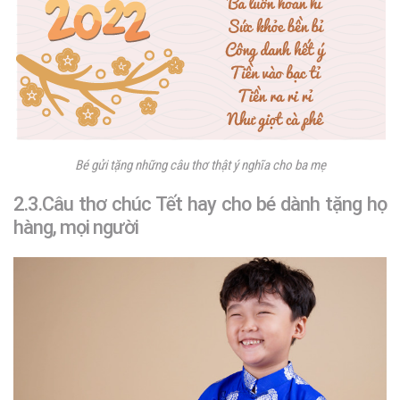
Bé gửi tặng những câu thơ thật ý nghĩa cho ba mẹ
2.3.Câu thơ chúc Tết hay cho bé dành tặng họ
hàng, mọi người