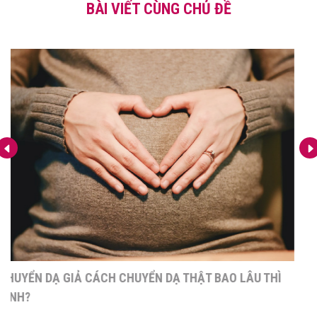
BÀI VIẾT CÙNG CHỦ ĐỀ
CHUYỂN DẠ GIẢ VÀ NHỮNG ĐIỀU MẸ CẦN BIẾT