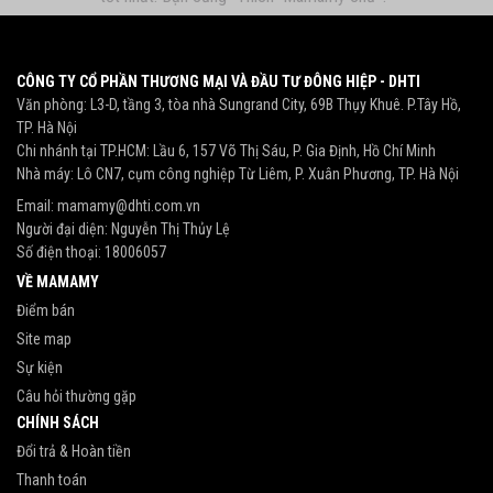
CÔNG TY CỔ PHẦN THƯƠNG MẠI VÀ ĐẦU TƯ ĐÔNG HIỆP - DHTI
Văn phòng: L3-D, tầng 3, tòa nhà Sungrand City, 69B Thụy Khuê. P.Tây Hồ,
TP. Hà Nội
Chi nhánh tại TP.HCM: Lầu 6, 157 Võ Thị Sáu, P. Gia Định, Hồ Chí Minh
Nhà máy: Lô CN7, cụm công nghiệp Từ Liêm, P. Xuân Phương, TP. Hà Nội
Email:
mamamy@dhti.com.vn
Người đại diện: Nguyễn Thị Thủy Lệ
Số điện thoại:
18006057
VỀ MAMAMY
Điểm bán
Site map
Sự kiện
Câu hỏi thường gặp
CHÍNH SÁCH
Đổi trả & Hoàn tiền
Thanh toán