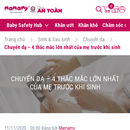
0
Baby Safety Hub
Khăn ướt
Khăn khô
Chăm sóc da
Trang chủ
Sinh & Sau sinh
Chuyển dạ
Chuyển dạ – 4 thắc mắc lớn nhất của mẹ trước khi sinh
CHUYỂN DẠ – 4 THẮC MẮC LỚN NHẤT
CỦA MẸ TRƯỚC KHI SINH
11/11/2020 - 00:00 Đăng bởi
Mamamy