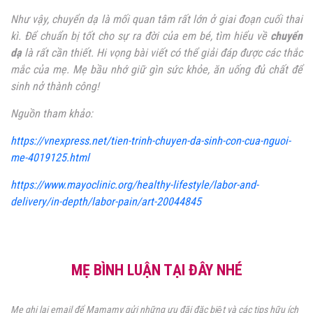
Như vậy, chuyển dạ là mối quan tâm rất lớn ở giai đoạn cuối thai
kì. Để chuẩn bị tốt cho sự ra đời của em bé, tìm hiểu về
chuyển
dạ
là rất cần thiết. Hi vọng bài viết có thể giải đáp được các thắc
mắc của mẹ. Mẹ bầu nhớ giữ gìn sức khỏe, ăn uống đủ chất để
sinh nở thành công!
Nguồn tham khảo:
https://vnexpress.net/tien-trinh-chuyen-da-sinh-con-cua-nguoi-
me-4019125.html
https://www.mayoclinic.org/healthy-lifestyle/labor-and-
delivery/in-depth/labor-pain/art-20044845
MẸ BÌNH LUẬN TẠI ĐÂY NHÉ
Mẹ ghi lại email để Mamamy gửi những ưu đãi đặc biệt và các tips hữu ích