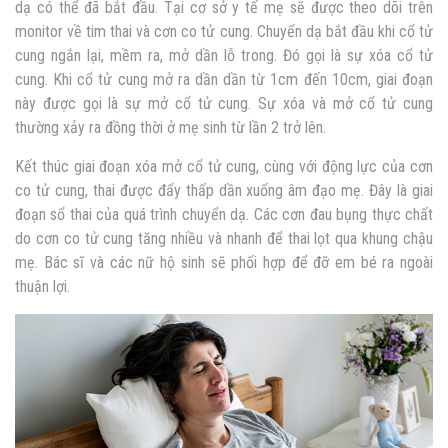
dạ có thể đã bắt đầu. Tại cơ sở y tế mẹ sẽ được theo dõi trên
monitor về tim thai và cơn co tử cung. Chuyển dạ bắt đầu khi cổ tử
cung ngắn lại, mềm ra, mở dần lỗ trong. Đó gọi là sự xóa cổ tử
cung. Khi cổ tử cung mở ra dần dần từ 1cm đến 10cm, giai đoạn
này được gọi là sự mở cổ tử cung. Sự xóa và mở cổ tử cung
thường xảy ra đồng thời ở mẹ sinh từ lần 2 trở lên.
Kết thúc giai đoạn xóa mở cổ tử cung, cùng với động lực của cơn
co tử cung, thai được đẩy thấp dần xuống âm đạo mẹ. Đây là giai
đoạn sổ thai của quá trình chuyển dạ. Các cơn đau bụng thực chất
do cơn co tử cung tăng nhiều và nhanh để thai lọt qua khung chậu
mẹ. Bác sĩ và các nữ hộ sinh sẽ phối hợp để đỡ em bé ra ngoài
thuận lợi.