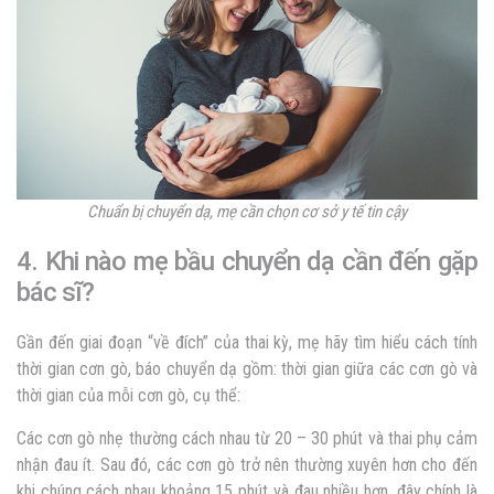
Chuẩn bị chuyển dạ, mẹ cần chọn cơ sở y tế tin cậy
4. Khi nào mẹ bầu chuyển dạ cần đến gặp
bác sĩ?
Gần đến giai đoạn “về đích” của thai kỳ, mẹ hãy tìm hiểu cách tính
thời gian cơn gò, báo chuyển dạ gồm: thời gian giữa các cơn gò và
thời gian của mỗi cơn gò, cụ thể:
Các cơn gò nhẹ thường cách nhau từ 20 – 30 phút và thai phụ cảm
nhận đau ít. Sau đó, các cơn gò trở nên thường xuyên hơn cho đến
khi chúng cách nhau khoảng 15 phút và đau nhiều hơn, đây chính là