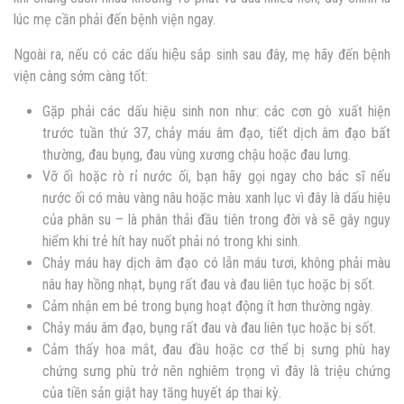
lúc mẹ cần phải đến bệnh viện ngay.
Ngoài ra, nếu có các dấu hiệu sắp sinh sau đây, mẹ hãy đến bệnh
viện càng sớm càng tốt:
Gặp phải các dấu hiệu sinh non như: các cơn gò xuất hiện
trước tuần thứ 37, chảy máu âm đạo, tiết dịch âm đạo bất
thường, đau bụng, đau vùng xương chậu hoặc đau lưng.
Vỡ ối hoặc rò rỉ nước ối, bạn hãy gọi ngay cho bác sĩ nếu
nước ối có màu vàng nâu hoặc màu xanh lục vì đây là dấu hiệu
của phân su – là phân thải đầu tiên trong đời và sẽ gây nguy
hiểm khi trẻ hít hay nuốt phải nó trong khi sinh.
Chảy máu hay dịch âm đạo có lẫn máu tươi, không phải màu
nâu hay hồng nhạt, bụng rất đau và đau liên tục hoặc bị sốt.
Cảm nhận em bé trong bụng hoạt động ít hơn thường ngày.
Chảy máu âm đạo, bụng rất đau và đau liên tục hoặc bị sốt.
Cảm thấy hoa mắt, đau đầu hoặc cơ thể bị sưng phù hay
chứng sưng phù trở nên nghiêm trọng vì đây là triệu chứng
của tiền sản giật hay tăng huyết áp thai kỳ.