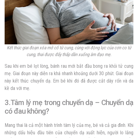
Kết thúc giai đoạn xóa mở cổ tử cung, cùng với động lực của cơn co tử
cung, thai được đẩy thấp dần xuống âm đạo mẹ.
Sau khi em bé lọt lòng, bánh rau mới bắt đầu bong ra khỏi tử cung
mẹ. Giai đoạn này diễn ra khá nhanh khoảng dưới 30 phút. Giai đoạn
này kết thúc chuyển dạ. Em bé khi đó đã được cắt dây rốn và da
kề da với mẹ.
3.Tâm lý mẹ trong chuyển dạ – Chuyển dạ
có đau không?
Mang thai là cả một hành trình tâm lý của mẹ, bé và cả gia đình. Khi
những dấu hiệu đầu tiên của chuyển dạ xuất hiện, người lo lắng