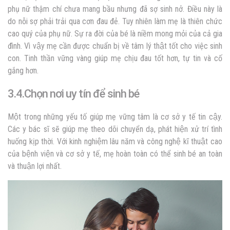
phụ nữ thậm chí chưa mang bầu nhưng đã sợ sinh nở. Điều này là
do nỗi sợ phải trải qua cơn đau đẻ. Tuy nhiên làm mẹ là thiên chức
cao quý của phụ nữ. Sự ra đời của bé là niềm mong mỏi của cả gia
đình. Vì vậy mẹ cần được chuẩn bị về tâm lý thật tốt cho việc sinh
con. Tinh thần vững vàng giúp mẹ chịu đau tốt hơn, tự tin và cố
gắng hơn.
3.4.Chọn nơi uy tín để sinh bé
Một trong những yếu tố giúp mẹ vững tâm là cơ sở y tế tin cậy.
Các y bác sĩ sẽ giúp mẹ theo dõi chuyển dạ, phát hiện xử trí tình
huống kịp thời. Với kinh nghiệm lâu năm và công nghệ kĩ thuật cao
của bệnh viện và cơ sở y tế, mẹ hoàn toàn có thể sinh bé an toàn
và thuận lợi nhất.