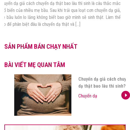
Gần đến ngày sinh hiện tượng chuyển dạ giả cũng thường xuyên
diễn ra. Với các mẹ bầu cuối thai kỳ, chỉ cần có bất kỳ một dấu
hiệu chuyển dạ nào cũng có thể làm mẹ bầu lo lắng, hoang mang.
Vậy làm sao để hiểu được rằng mình đang chuyển dạ giả hay […]
SẢN PHẨM BÁN CHẠY NHẤT
BÀI VIẾT MẸ QUAN TÂM
TOP 6 thông tin mẹ nên biết
về các cơn đau chuyển dạ giả
Chuyển dạ