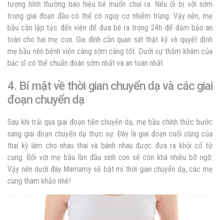
tượng bình thường báo hiệu bé muốn chui ra. Nếu ối bị vỡi sớm
trong giai đoạn đầu có thể có nguy cơ nhiễm trùng. Vậy nên, mẹ
bầu cần lập tức đến viện để đưa bé ra trong 24h để đảm bảo an
toàn cho hai mẹ con. Gia đình cần quan sát thật kỹ và quyết định
mẹ bầu nên bệnh viện càng sớm càng tốt. Dưới sự thăm khám của
bác sĩ có thể chuẩn đoán sớm nhất và an toàn nhất.
4. Bí mật về thời gian chuyển dạ và các giai
đoạn chuyển dạ
Sau khi trải qua giai đoạn tiền chuyển dạ, mẹ bầu chính thức bước
sang giai đoạn chuyển dạ thực sự. Đây là giai đoạn cuối cùng của
thai kỳ làm cho nhau thai và bánh nhau được đưa ra khỏi cổ tử
cung. Đối với mẹ bầu lần đầu sinh con sẽ còn khá nhiều bỡ ngỡ.
Vậy nên dưới đây Mamamy sẽ bật mí thời gian chuyển dạ, các mẹ
cùng tham khảo nhé!