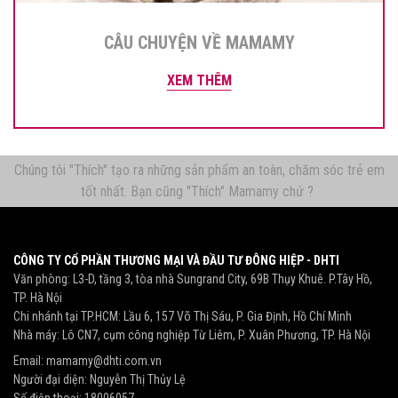
CÂU CHUYỆN VỀ MAMAMY
XEM THÊM
Chúng tôi "Thích" tạo ra những sản phẩm an toàn, chăm sóc trẻ em
tốt nhất. Bạn cũng "Thích" Mamamy chứ ?
CÔNG TY CỔ PHẦN THƯƠNG MẠI VÀ ĐẦU TƯ ĐÔNG HIỆP - DHTI
Văn phòng: L3-D, tầng 3, tòa nhà Sungrand City, 69B Thụy Khuê. P.Tây Hồ,
TP. Hà Nội
Chi nhánh tại TP.HCM: Lầu 6, 157 Võ Thị Sáu, P. Gia Định, Hồ Chí Minh
Nhà máy: Lô CN7, cụm công nghiệp Từ Liêm, P. Xuân Phương, TP. Hà Nội
Email:
mamamy@dhti.com.vn
Người đại diện: Nguyễn Thị Thủy Lệ