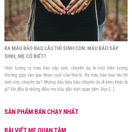
CHUYỂN DẠ GIẢ VÀ NHỮNG ĐIỀU MẸ CẦN BIẾT
Gần đến ngày sinh hiện tượng chuyển dạ giả cũng thường xuyên
diễn ra. Với các mẹ bầu cuối thai kỳ, chỉ cần có bất kỳ một dấu
hiệu chuyển dạ nào cũng có thể làm mẹ bầu lo lắng, hoang mang.
Vậy làm sao để hiểu được rằng mình đang chuyển dạ giả hay […]
SẢN PHẨM BÁN CHẠY NHẤT
BÀI VIẾT MẸ QUAN TÂM