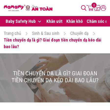
0
Baby Safety Hub
Khăn ướt
Khăn khô
Chăm sóc da
Trang chủ
Sinh & Sau sinh
Chuyển dạ
Tiền chuyển dạ là gì? Giai đoạn tiền chuyển dạ kéo dài
bao lâu?
TIỀN CHUYỂN DẠ LÀ GÌ? GIAI ĐOẠN
TIỀN CHUYỂN DẠ KÉO DÀI BAO LÂU?