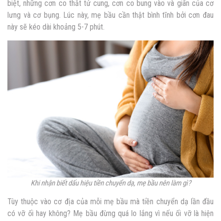
biệt, những cơn co thắt tử cung, cơn co bung vào và giãn của cơ
lưng và cơ bụng. Lúc này, mẹ bầu cần thật bình tĩnh bởi cơn đau
này sẽ kéo dài khoảng 5-7 phút.
Khi nhận biết dấu hiệu tiền chuyển dạ, mẹ bầu nên làm gì?
Tùy thuộc vào cơ địa của mỗi mẹ bầu mà tiền chuyển dạ lần đầu
có vỡ ối hay không? Mẹ bầu đừng quá lo lắng vì nếu ối vỡ là hiện