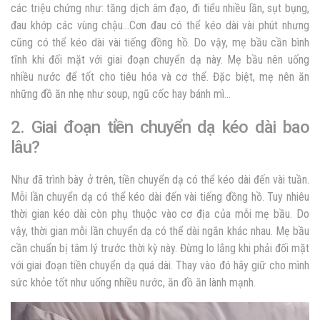
các triệu chứng như: tăng dịch âm đạo, đi tiểu nhiều lần, sụt bụng,
đau khớp các vùng chậu…Cơn đau có thể kéo dài vài phút nhưng
cũng có thể kéo dài vài tiếng đồng hồ. Do vậy, mẹ bầu cần bình
tĩnh khi đối mặt với giai đoạn chuyển dạ này. Mẹ bầu nên uống
nhiều nước để tốt cho tiêu hóa và cơ thể. Đặc biệt, mẹ nên ăn
những đồ ăn nhẹ như soup, ngũ cốc hay bánh mì…
2. Giai đoạn tiền chuyển dạ kéo dài bao
lâu?
Như đã trình bày ở trên, tiền chuyển dạ có thể kéo dài đến vài tuần.
Mỗi lần chuyển dạ có thể kéo dài đến vài tiếng đồng hồ. Tuy nhiêu
thời gian kéo dài còn phụ thuộc vào cơ địa của mỗi mẹ bầu. Do
vậy, thời gian mỗi lần chuyển dạ có thể dài ngắn khác nhau. Mẹ bầu
cần chuẩn bị tâm lý trước thời kỳ này. Đừng lo lắng khi phải đối mặt
với giai đoạn tiền chuyển dạ quá dài. Thay vào đó hãy giữ cho mình
sức khỏe tốt như uống nhiều nước, ăn đồ ăn lành mạnh.