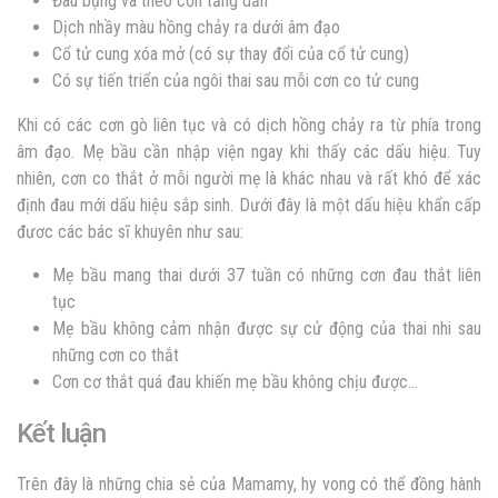
Đau bụng và theo cơn tăng dần
Dịch nhầy màu hồng chảy ra dưới âm đạo
Cổ tử cung xóa mở (có sự thay đổi của cổ tử cung)
Có sự tiến triển của ngôi thai sau mỗi cơn co tử cung
Khi có các cơn gò liên tục và có dịch hồng chảy ra từ phía trong
âm đạo. Mẹ bầu cần nhập viện ngay khi thấy các dấu hiệu. Tuy
nhiên, cơn co thắt ở mỗi người mẹ là khác nhau và rất khó để xác
định đau mới dấu hiệu sắp sinh. Dưới đây là một dấu hiệu khẩn cấp
đươc các bác sĩ khuyên như sau:
Mẹ bầu mang thai dưới 37 tuần có những cơn đau thắt liên
tục
Mẹ bầu không cảm nhận được sự cử động của thai nhi sau
những cơn co thắt
Cơn cơ thắt quá đau khiến mẹ bầu không chịu được…
Kết luận
Trên đây là những chia sẻ của Mamamy, hy vong có thể đồng hành