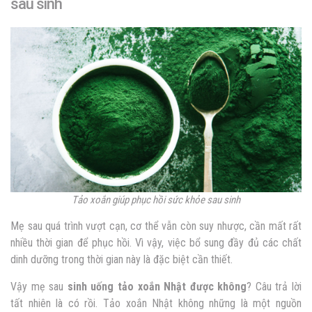
sau sinh
Tảo xoắn giúp phục hồi sức khỏe sau sinh
Mẹ sau quá trình vượt cạn, cơ thể vẫn còn suy nhược, cần mất rất
nhiều thời gian để phục hồi. Vì vậy, việc bổ sung đầy đủ các chất
dinh dưỡng trong thời gian này là đặc biệt cần thiết.
Vậy mẹ sau
sinh uống tảo xoắn Nhật được không
? Câu trả lời
tất nhiên là có rồi. Tảo xoắn Nhật không những là một nguồn