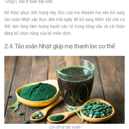
120g/L sau 8 tuần sau sinh.
Để khắc phục tình trạng này, Góc của mẹ khuyên mẹ nên bổ sung
tảo xoắn Nhật vào thực đơn mỗi ngày để bổ sung thêm sắt cho cơ
thể, làm tăng hàm lượng huyết sắc tố trong hồng cầu và cải thiện
đáng kể chức năng của hệ miễn dịch.
2.4. Tảo xoắn Nhật giúp mẹ thanh lọc cơ thể
Lợi ích từ tảo xoắn