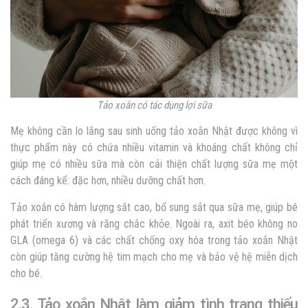
Tảo xoắn có tác dụng lợi sữa
Mẹ không cần lo lắng sau sinh uống tảo xoắn Nhật được không vì
thực phẩm này có chứa nhiều vitamin và khoáng chất không chỉ
giúp mẹ có nhiều sữa mà còn cải thiện chất lượng sữa mẹ một
cách đáng kể: đặc hơn, nhiều dưỡng chất hơn.
Tảo xoắn có hàm lượng sắt cao, bổ sung sắt qua sữa mẹ, giúp bé
phát triển xương và răng chắc khỏe. Ngoài ra, axit béo không no
GLA (omega 6) và các chất chống oxy hóa trong tảo xoắn Nhật
còn giúp tăng cường hệ tim mạch cho mẹ và bảo vệ hệ miễn dịch
cho bé.
2.3. Tảo xoắn Nhật làm giảm tình trạng thiếu