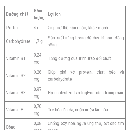
Hàm
Dưỡng chất
Lợi ích
lượng
Protein
4 g
Giúp cơ thể săn chắc, khỏe mạnh
Sản xuất năng lượng để duy trì hoạt động
Carbohydrate
1,7 g
sống
0,24
Vitamin B1
Tăng cường quá trình trao đổi chất
mg
0,28
Giúp phá vỡ protein, chất béo và
Vitamin B2
mg
carbohydrate
0,97
Vitamin B3
Hạ cholesterol và triglycerides trong máu
mg
0,70
Vitamin E
Trẻ hóa làn da, ngăn ngừa lão hóa
mg
0,08
Chống oxy hóa, ngừa ung thư, tốt cho tim
Đồng