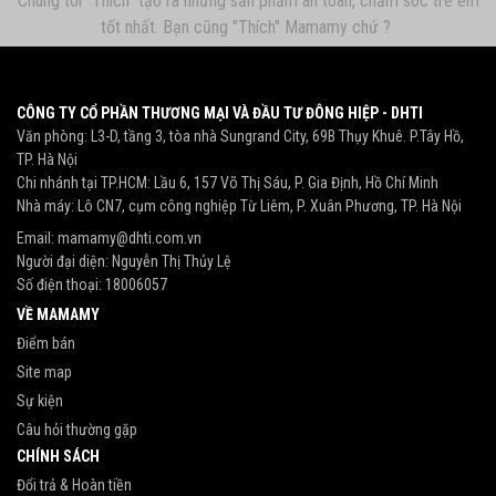
Chúng tôi "Thích" tạo ra những sản phẩm an toàn, chăm sóc trẻ em
tốt nhất. Bạn cũng "Thích" Mamamy chứ ?
CÔNG TY CỔ PHẦN THƯƠNG MẠI VÀ ĐẦU TƯ ĐÔNG HIỆP - DHTI
Văn phòng: L3-D, tầng 3, tòa nhà Sungrand City, 69B Thụy Khuê. P.Tây Hồ,
TP. Hà Nội
Chi nhánh tại TP.HCM: Lầu 6, 157 Võ Thị Sáu, P. Gia Định, Hồ Chí Minh
Nhà máy: Lô CN7, cụm công nghiệp Từ Liêm, P. Xuân Phương, TP. Hà Nội
Email:
mamamy@dhti.com.vn
Người đại diện: Nguyễn Thị Thủy Lệ
Số điện thoại:
18006057
VỀ MAMAMY
Điểm bán
Site map
Sự kiện
Câu hỏi thường gặp
CHÍNH SÁCH
Đổi trả & Hoàn tiền