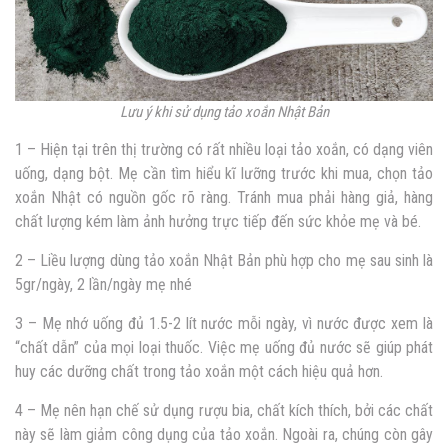
Lưu ý khi sử dụng tảo xoắn Nhật Bản
1 – Hiện tại trên thị trường có rất nhiều loại tảo xoắn, có dạng viên
uống, dạng bột. Mẹ cần tìm hiểu kĩ lưỡng trước khi mua, chọn tảo
xoắn Nhật có nguồn gốc rõ ràng. Tránh mua phải hàng giả, hàng
chất lượng kém làm ảnh hưởng trực tiếp đến sức khỏe mẹ và bé.
2 – Liều lượng dùng tảo xoắn Nhật Bản phù hợp cho mẹ sau sinh là
5gr/ngày, 2 lần/ngày mẹ nhé
3 – Mẹ nhớ uống đủ 1.5-2 lít nước mỗi ngày, vì nước được xem là
“chất dẫn” của mọi loại thuốc. Việc mẹ uống đủ nước sẽ giúp phát
huy các dưỡng chất trong tảo xoắn một cách hiệu quả hơn.
4 – Mẹ nên hạn chế sử dụng rượu bia, chất kích thích, bởi các chất
này sẽ làm giảm công dụng của tảo xoắn. Ngoài ra, chúng còn gây