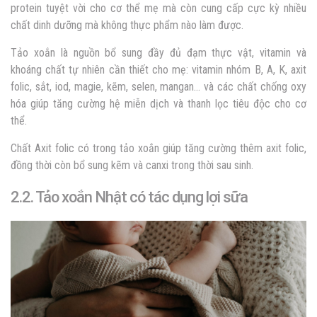
protein tuyệt vời cho cơ thể mẹ mà còn cung cấp cực kỳ nhiều
chất dinh dưỡng mà không thực phẩm nào làm được.
Tảo xoắn là nguồn bổ sung đầy đủ đạm thực vật, vitamin và
khoáng chất tự nhiên cần thiết cho mẹ: vitamin nhóm B, A, K, axit
folic, sắt, iod, magie, kẽm, selen, mangan… và các chất chống oxy
hóa giúp tăng cường hệ miễn dịch và thanh lọc tiêu độc cho cơ
thể.
Chất Axit folic có trong tảo xoắn giúp tăng cường thêm axit folic,
đồng thời còn bổ sung kẽm và canxi trong thời sau sinh.
2.2. Tảo xoắn Nhật có tác dụng lợi sữa