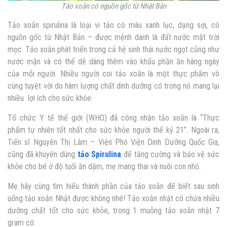
Tảo xoắn có nguồn gốc từ Nhật Bản
Tảo xoắn spirulina là loại vi tảo có màu xanh lục, dạng sợi, có
nguồn gốc từ Nhật Bản – được mệnh danh là đất nước mặt trời
mọc. Tảo xoắn phát triển trong cả hệ sinh thái nước ngọt cũng như
nước mặn và có thể dễ dàng thêm vào khẩu phần ăn hàng ngày
của mỗi người. Nhiều người coi tảo xoắn là một thực phẩm vô
cùng tuyệt vời do hàm lượng chất dinh dưỡng có trong nó mang lại
nhiều lợi ích cho sức khỏe.
Tổ chức Y tế thế giới (WHO) đã công nhận tảo xoắn là “Thực
phẩm tự nhiên tốt nhất cho sức khỏe người thế kỷ 21”. Ngoài ra,
Tiến sĩ Nguyễn Thị Lâm – Viện Phó Viện Dinh Dưỡng Quốc Gia,
cũng đã khuyên dùng
tảo Spirulina
để tăng cường và bảo vệ sức
khỏe cho bé ở độ tuổi ăn dặm, mẹ mang thai và nuôi con nhỏ.
Mẹ hãy cùng tìm hiểu thành phần của tảo xoắn để biết sau sinh
uống tảo xoắn Nhật được không nhé! Tảo xoắn nhật có chứa nhiều
dưỡng chất tốt cho sức khỏe, trong 1 muỗng tảo xoắn nhật 7
gram có: