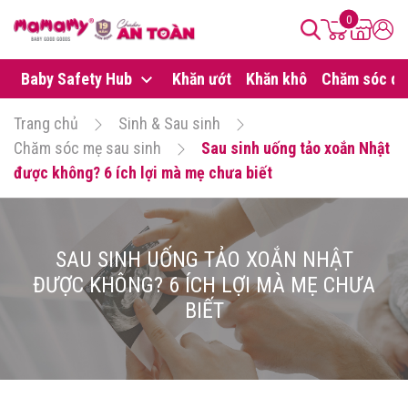
0
Baby Safety Hub
Khăn ướt
Khăn khô
Chăm sóc da
Trang chủ
Sinh & Sau sinh
Chăm sóc mẹ sau sinh
Sau sinh uống tảo xoắn Nhật
được không? 6 ích lợi mà mẹ chưa biết
SAU SINH UỐNG TẢO XOẮN NHẬT
ĐƯỢC KHÔNG? 6 ÍCH LỢI MÀ MẸ CHƯA
BIẾT