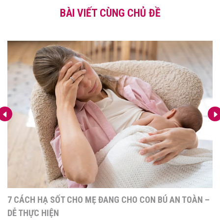
BÀI VIẾT CÙNG CHỦ ĐỀ
SAU SINH ĂN RAU MÁ ĐƯỢC KHÔNG? RẤT TỐT CHO SỨC
KHỎE MẸ ƠI!