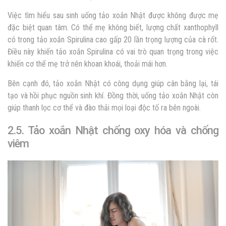
Việc tìm hiểu sau sinh uống tảo xoắn Nhật được không được mẹ
đặc biệt quan tâm. Có thể mẹ không biết, lượng chất xanthophyll
có trong tảo xoắn Spirulina cao gấp 20 lần trọng lượng của cà rốt.
Điều này khiến tảo xoắn Spirulina có vai trò quan trọng trong việc
khiến cơ thể mẹ trở nên khoan khoái, thoải mái hơn.
Bên cạnh đó, tảo xoắn Nhật có công dụng giúp cân bằng lại, tái
tạo và hồi phục nguồn sinh khí. Đồng thời, uống tảo xoắn Nhật còn
giúp thanh lọc cơ thể và đào thải mọi loại độc tố ra bên ngoài.
2.5. Tảo xoắn Nhật chống oxy hóa và chống
viêm