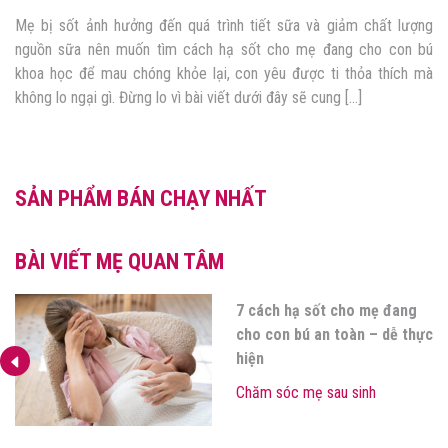
Nghe nhiều người “mách nước” ăn rau má giúp thanh lọc cơ thể,
dưỡng da tốt nhưng không biết sau sinh ăn rau má được không,
muốn tìm hiểu kỹ càng rồi mới ăn để đảm bảo sức khỏe cho cả 2
mẹ con. Hiểu được nỗi lo lắng đó, bài viết dưới đây sẽ […]
SẢN PHẨM BÁN CHẠY NHẤT
BÀI VIẾT MẸ QUAN TÂM
Bà đẻ có ăn được tim lợn
không? Đọc ngay 4 điều quan
trọng mẹ ơi!
Chăm sóc mẹ sau sinh