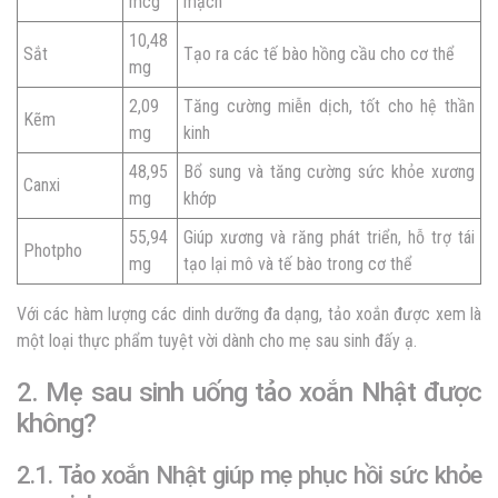
mcg
mạch
10,48
Sắt
Tạo ra các tế bào hồng cầu cho cơ thể
mg
2,09
Tăng cường miễn dịch, tốt cho hệ thần
Kẽm
mg
kinh
48,95
Bổ sung và tăng cường sức khỏe xương
Canxi
mg
khớp
55,94
Giúp xương và răng phát triển, hỗ trợ tái
Photpho
mg
tạo lại mô và tế bào trong cơ thể
Với các hàm lượng các dinh dưỡng đa dạng, tảo xoắn được xem là
một loại thực phẩm tuyệt vời dành cho mẹ sau sinh đấy ạ.
2. Mẹ sau sinh uống tảo xoắn Nhật được
không?
2.1. Tảo xoắn Nhật giúp mẹ phục hồi sức khỏe