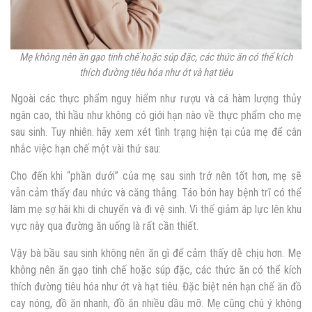
Mẹ không nên ăn gạo tinh chế hoặc súp đặc, các thức ăn có thể kích
thích đường tiêu hóa như ớt và hạt tiêu
Ngoài các thực phẩm nguy hiểm như rượu và cá hàm lượng thủy
ngân cao, thì hầu như không có giới hạn nào về thực phẩm cho mẹ
sau sinh. Tuy nhiên. hãy xem xét tình trạng hiện tại của mẹ để cân
nhắc việc hạn chế một vài thứ sau:
Cho đến khi “phần dưới” của mẹ sau sinh trở nên tốt hơn, mẹ sẽ
vẫn cảm thấy đau nhức và căng thẳng. Táo bón hay bệnh trĩ có thể
làm mẹ sợ hãi khi di chuyển và đi vệ sinh. Vì thế giảm áp lực lên khu
vực này qua đường ăn uống là rất cần thiết.
Vậy
bà bầu sau sinh không nên ăn gì
để cảm thấy dễ chịu hơn. Mẹ
không nên ăn gạo tinh chế hoặc súp đặc, các thức ăn có thể kích
thích đường tiêu hóa như ớt và hạt tiêu. Đặc biệt nên hạn chế ăn đồ
cay nóng, đồ ăn nhanh, đồ ăn nhiều dầu mỡ. Mẹ cũng chú ý không