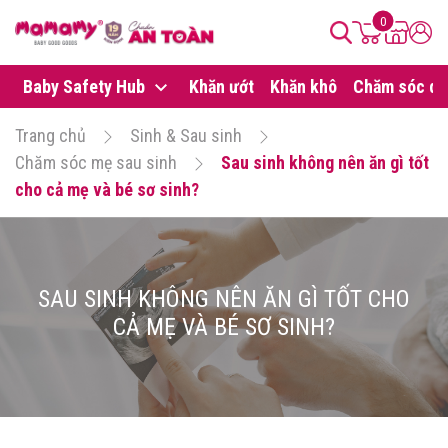
0
Baby Safety Hub
Khăn ướt
Khăn khô
Chăm sóc da
Trang chủ
Sinh & Sau sinh
Chăm sóc mẹ sau sinh
Sau sinh không nên ăn gì tốt
cho cả mẹ và bé sơ sinh?
SAU SINH KHÔNG NÊN ĂN GÌ TỐT CHO
CẢ MẸ VÀ BÉ SƠ SINH?