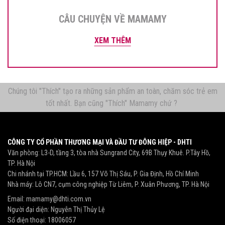
CÂU CHUYỆN VỀ MAMAMY
XEM THÊM
Chúng tôi "Thích" tạo ra những sản phẩm an toàn, chăm sóc trẻ em
tốt nhất. Bạn cũng "Thích" Mamamy chứ ?
CÔNG TY CỔ PHẦN THƯƠNG MẠI VÀ ĐẦU TƯ ĐÔNG HIỆP - DHTI
Văn phòng: L3-D, tầng 3, tòa nhà Sungrand City, 69B Thụy Khuê. P.Tây Hồ,
TP. Hà Nội
Chi nhánh tại TP.HCM: Lầu 6, 157 Võ Thị Sáu, P. Gia Định, Hồ Chí Minh
Nhà máy: Lô CN7, cụm công nghiệp Từ Liêm, P. Xuân Phương, TP. Hà Nội
Email:
mamamy@dhti.com.vn
Người đại diện: Nguyễn Thị Thủy Lệ
Số điện thoại:
18006057