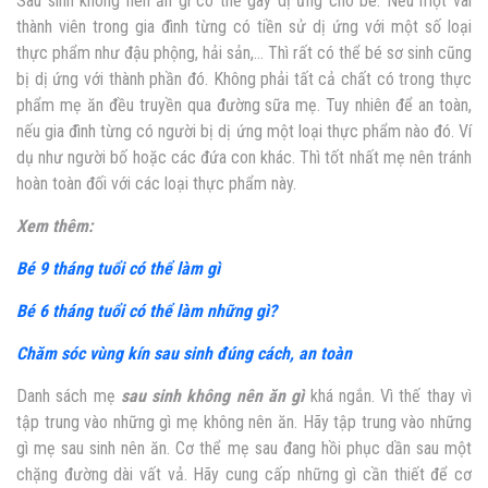
Sau sinh không nên ăn gì
có thể gây dị ứng cho bé. Nếu một vài
thành viên trong gia đình từng có tiền sử dị ứng với một số loại
thực phẩm như đậu phộng, hải sản,… Thì rất có thể bé sơ sinh cũng
bị dị ứng với thành phần đó. Không phải tất cả chất có trong thực
phẩm mẹ ăn đều truyền qua đường sữa mẹ. Tuy nhiên để an toàn,
nếu gia đình từng có người bị dị ứng một loại thực phẩm nào đó. Ví
dụ như người bố hoặc các đứa con khác. Thì tốt nhất mẹ nên tránh
hoàn toàn đối với các loại thực phẩm này.
Xem thêm:
Bé 9 tháng tuổi có thể làm gì
Bé 6 tháng tuổi có thể làm những gì?
Chăm sóc vùng kín sau sinh đúng cách, an toàn
Danh sách mẹ
sau sinh không nên ăn gì
khá ngắn. Vì thế thay vì
tập trung vào những gì mẹ không nên ăn. Hãy tập trung vào những
gì mẹ sau sinh nên ăn. Cơ thể mẹ sau đang hồi phục dần sau một
chặng đường dài vất vả. Hãy cung cấp những gì cần thiết để cơ