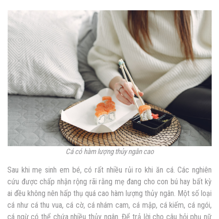
Cá có hàm lượng thủy ngân cao
Sau khi mẹ sinh em bé, có rất nhiều rủi ro khi ăn cá. Các nghiên
cứu được chấp nhận rộng rãi rằng mẹ đang cho con bú hay bất kỳ
ai đều không nên hấp thụ quá cao hàm lượng thủy ngân. Một số loại
cá như cá thu vua, cá cờ, cá nhám cam, cá mập, cá kiếm, cá ngói,
cá ngừ có thể chứa nhiều thủy ngân. Để trả lời cho câu hỏi
phụ nữ