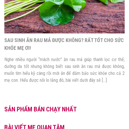
SAU SINH ĂN RAU MÁ ĐƯỢC KHÔNG? RẤT TỐT CHO SỨC
KHỎE MẸ ƠI!
Nghe nhiều người “mách nước” ăn rau má giúp thanh lọc cơ thể,
dưỡng da tốt nhưng không biết sau sinh ăn rau má được không,
muốn tìm hiểu kỹ càng rồi mới ăn để đảm bảo sức khỏe cho cả 2
mẹ con. Hiểu được nỗi lo lắng đó, bài viết dưới đây sẽ […]
SẢN PHẨM BÁN CHẠY NHẤT
BÀI VIẾT MẸ QUAN TÂM