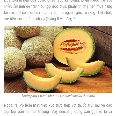
Dưa lưới là loại quả được chăm sóc kỹ lưỡng, phun thuốc trừ sâu
nhiều lần nên để tránh bị ngộ độc thực phẩm thì mẹ nên mua hàng
tại các cơ sở bán hoa quả uy tín, có nguồn gốc rõ ràng. Tốt nhất,
mẹ nên mua quả chính vụ (tháng 8 – tháng 9).
Những lưu ý dành cho mẹ sau sinh khi ăn dưa lưới
Ngoài ra, vỏ lê là mặt tiếp xúc trực tiếp với thuốc trừ sâu và các
loại bụi bẩn từ môi trường. Vậy nên, mẹ cũng cần gọt vỏ lê và