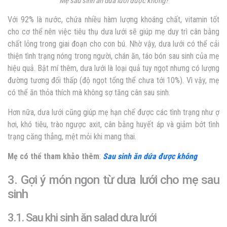
Mẹ sau sinh ăn dưa lưới được không?
Với 92% là nước, chứa nhiều hàm lượng khoáng chất, vitamin tốt
cho cơ thể nên việc tiêu thụ dưa lưới sẽ giúp mẹ duy trì cân bằng
chất lỏng trong giai đoạn cho con bú. Nhờ vậy, dưa lưới có thể cải
thiện tình trạng nóng trong người, chán ăn, táo bón sau sinh của mẹ
hiệu quả. Bật mí thêm, dưa lưới là loại quả tuy ngọt nhưng có lượng
đường tương đối thấp (độ ngọt tổng thể chưa tới 10%). Vì vậy, mẹ
có thể ăn thỏa thích mà không sợ tăng cân sau sinh.
Hơn nữa, dưa lưới cũng giúp mẹ hạn chế được
các tình trạng như ợ
hơi, khó tiêu, trào ngược axit, cân bằng huyết áp và giảm bớt tình
trạng căng thẳng, mệt mỏi khi mang thai.
Mẹ có thể tham khảo thêm
:
Sau sinh ăn dứa được không
3. Gợi ý món ngon từ dưa lưới cho mẹ sau
sinh
3.1. Sau khi sinh ăn salad dưa lưới