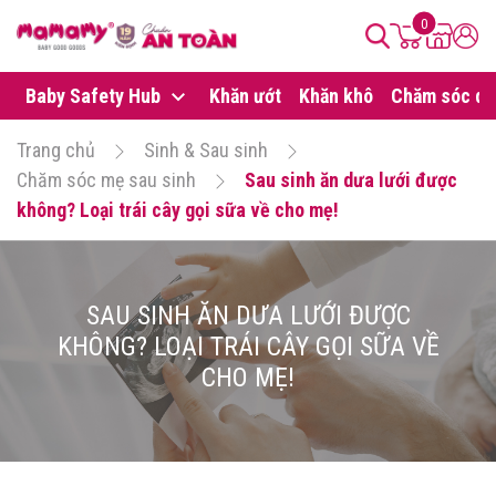
0
Baby Safety Hub
Khăn ướt
Khăn khô
Chăm sóc da
Trang chủ
Sinh & Sau sinh
Chăm sóc mẹ sau sinh
Sau sinh ăn dưa lưới được
không? Loại trái cây gọi sữa về cho mẹ!
SAU SINH ĂN DƯA LƯỚI ĐƯỢC
KHÔNG? LOẠI TRÁI CÂY GỌI SỮA VỀ
CHO MẸ!