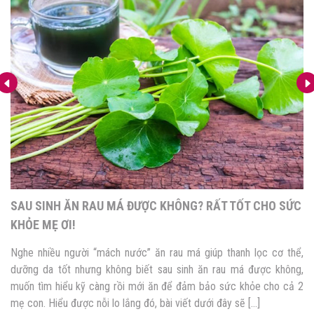
C
SỬ DỤNG VIÊN ĐẶT HẬU MÔN HỖ TRỢ GIẢM ĐAU SAU
SINH MỔ: NÊN HAY KHÔNG?
ể,
Vậy là sau những tháng ngày đợi chờ mẹ cũng đã được bồng 
g,
con yêu trên tay, nhưng chưa cảm nhận hết được sự thiêng liê
 2
đó thì cơn đau đã kéo đến tìm mẹ. Tuy nhiên, trong quá trình h
phục sau quá trình sinh mổ, phụ nữ thường phải đối mặt với […]