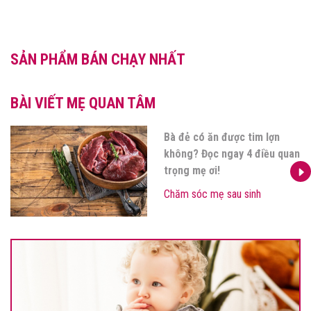
SẢN PHẨM BÁN CHẠY NHẤT
BÀI VIẾT MẸ QUAN TÂM
 lợn
3 cách làm xẹp bụng 
ều quan
mổ hiệu quả chỉ sau 1
áp dụng
Chăm sóc mẹ sau sinh