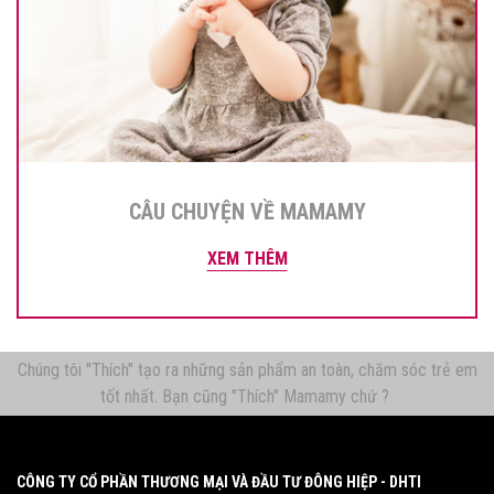
CÂU CHUYỆN VỀ MAMAMY
XEM THÊM
Chúng tôi "Thích" tạo ra những sản phẩm an toàn, chăm sóc trẻ em
tốt nhất. Bạn cũng "Thích" Mamamy chứ ?
CÔNG TY CỔ PHẦN THƯƠNG MẠI VÀ ĐẦU TƯ ĐÔNG HIỆP - DHTI