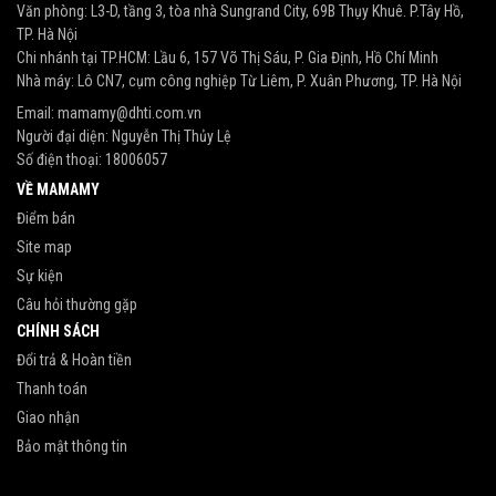
Văn phòng: L3-D, tầng 3, tòa nhà Sungrand City, 69B Thụy Khuê. P.Tây Hồ,
TP. Hà Nội
Chi nhánh tại TP.HCM: Lầu 6, 157 Võ Thị Sáu, P. Gia Định, Hồ Chí Minh
Nhà máy: Lô CN7, cụm công nghiệp Từ Liêm, P. Xuân Phương, TP. Hà Nội
Email:
mamamy@dhti.com.vn
Người đại diện: Nguyễn Thị Thủy Lệ
Số điện thoại:
18006057
VỀ MAMAMY
Điểm bán
Site map
Sự kiện
Câu hỏi thường gặp
CHÍNH SÁCH
Đổi trả & Hoàn tiền
Thanh toán
Giao nhận
Bảo mật thông tin