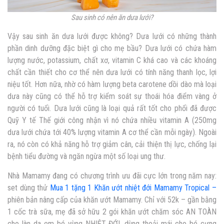
Sau sinh có nên ăn dưa lưới?
Vậy sau sinh ăn dưa lưới được không? Dưa lưới có những thành
phần dinh dưỡng đặc biệt gì cho mẹ bầu? Dưa lưới có chứa hàm
lượng nước, potassium, chất xơ, vitamin C khá cao và các khoáng
chất cần thiết cho cơ thể nên dưa lưới có tính năng thanh lọc, lợi
niệu tốt. Hơn nữa, nhờ có hàm lượng beta carotene dồi dào mà loại
dưa này cũng có thể hỗ trợ kiểm soát sự thoái hóa điểm vàng ở
người có tuổi. Dưa lưới cũng là loại quả rất tốt cho phổi đã được
Quỹ Y tế Thế giới công nhận vì nó chứa nhiều vitamin A (250mg
dưa lưới chứa tới 40% lượng vitamin A cơ thể cần mỗi ngày). Ngoài
ra, nó còn có khả năng hỗ trợ giảm cân, cải thiện thị lực, chống lại
bệnh tiểu đường và ngăn ngừa một số loại ung thư.
Nhà Mamamy đang có chương trình ưu đãi cực lớn trong năm nay:
set dùng thử
Mua 1 tặng 1 Khăn ướt nhiệt đới Mamamy Tropical –
phiên bản nâng cấp của khăn ướt Mamamy. Chỉ với 52k – gần bằng
1 cốc trà sữa, mẹ đã sở hữu 2 gói khăn ướt chăm sóc AN TOÀN
cho làn da em bé vùng NHIỆT ĐỚI, dùng thoải mái cho bé cưng