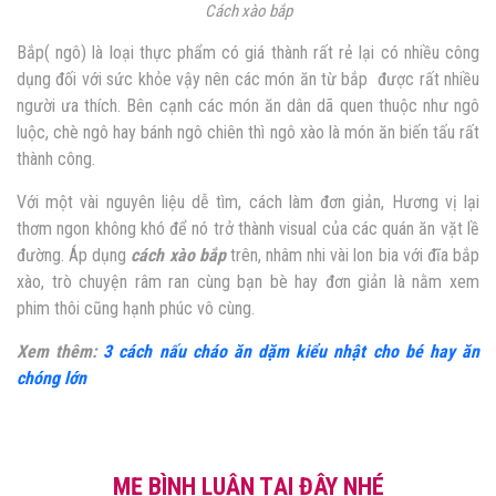
Cách xào bắp
Bắp( ngô) là loại thực phẩm có giá thành rất rẻ lại có nhiều công
dụng đối với sức khỏe vậy nên các món ăn từ bắp được rất nhiều
người ưa thích. Bên cạnh các món ăn dân dã quen thuộc như ngô
luộc, chè ngô hay bánh ngô chiên thì ngô xào là món ăn biến tấu rất
thành công.
Với một vài nguyên liệu dễ tìm, cách làm đơn giản, Hương vị lại
thơm ngon không khó để nó trở thành visual của các quán ăn vặt lề
đường. Áp dụng
cách xào bắp
trên, nhâm nhi vài lon bia với đĩa bắp
xào, trò chuyện râm ran cùng bạn bè hay đơn giản là nằm xem
phim thôi cũng hạnh phúc vô cùng.
Xem thêm:
3 cách nấu cháo ăn dặm kiểu nhật cho bé hay ăn
chóng lớn
MẸ BÌNH LUẬN TẠI ĐÂY NHÉ