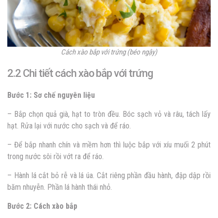
Cách xào bắp với trứng (béo ngậy)
2.2 Chi tiết cách xào bắp với trứng
Bước 1: Sơ chế nguyên liệu
– Bắp chọn quả già, hạt to tròn đều. Bóc sạch vỏ và râu, tách lấy
hạt. Rửa lại với nước cho sạch và để ráo.
– Để bắp nhanh chín và mềm hơn thì luộc bắp với xíu muối 2 phút
trong nước sôi rồi vớt ra để ráo.
– Hành lá cắt bỏ rễ và lá úa. Cắt riêng phần đầu hành, đập dập rồi
băm nhuyễn. Phần lá hành thái nhỏ.
Bước 2: Cách xào bắp