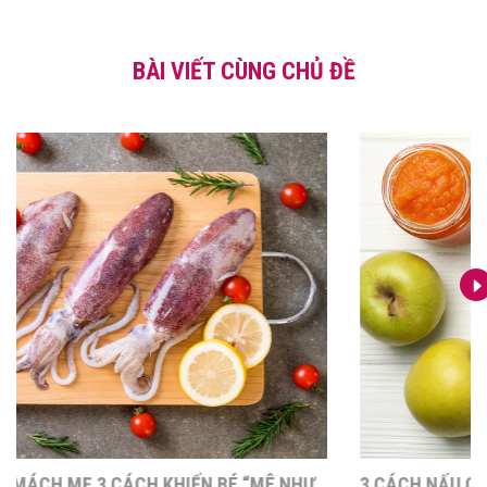
BÀI VIẾT CÙNG CHỦ ĐỀ
CÁCH XÀO MỰC: MÁCH MẸ 3 CÁCH KHIẾN BÉ “MÊ NHƯ