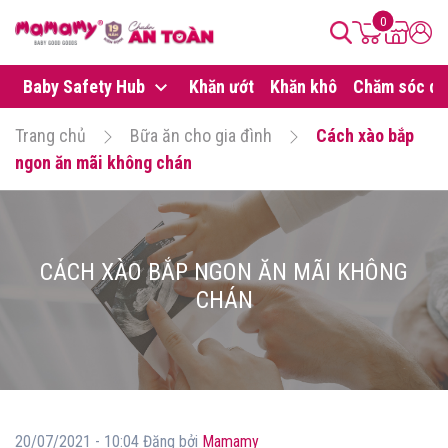
0
Baby Safety Hub
Khăn ướt
Khăn khô
Chăm sóc da
Trang chủ
Bữa ăn cho gia đình
Cách xào bắp
ngon ăn mãi không chán
CÁCH XÀO BẮP NGON ĂN MÃI KHÔNG
CHÁN
20/07/2021 - 10:04 Đăng bởi
Mamamy