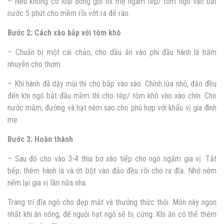
– Nếu không có loại đóng gói thì mẹ ngâm tép/ tôm ngô vào bát
nước 5 phút cho mềm rồi vớt ra để ráo.
Bước 2: Cách xào bắp với tôm khô
– Chuẩn bị một cái chảo, cho dầu ăn vào phi đầu hành lá băm
nhuyễn cho thơm.
– Khi hành đã dậy mùi thì cho bắp vào xào. Chỉnh lửa nhỏ, đảo đều
đến khi ngô bắt đầu mềm thì cho tép/ tôm khô vào xào chín. Cho
nước mắm, đường và hạt nêm sao cho phù hợp với khẩu vị gia đình
mẹ.
Bước 3: Hoàn thành
– Sau đó cho vào 3-4 thìa bơ xào tiếp cho ngô ngấm gia vị. Tắt
bếp, thêm hành lá và ớt bột vào đảo đều rồi cho ra đĩa. Nhớ nêm
nếm lại gia vị lần nữa nha.
Trang trí đĩa ngô cho đẹp mắt và thưởng thức thôi. Món này ngon
nhất khi ăn nóng, để nguội hạt ngô sẽ bị cứng. Khi ăn có thể thêm