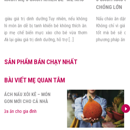
ĐIẾU ĐỔ”
Mực xào là món ăn giàu giá trị dinh dưỡng.Tuy nhiên, nếu không
biết cách xào mực, thì món ăn dễ bị tanh khiến bé không thích ăn.
Dưới đây là mẹo giúp mẹ chế biến mực xào cho bé vừa thơm
ngon, không bị tanh. Mà lại giàu giá trị dinh dưỡng, hỗ trợ […]
SẢN PHẨM BÁN CHẠY NHẤT
BÀI VIẾT MẸ QUAN TÂM
CÁCH NẤU XÔI KÊ – MÓN
NGON MỚI CHO CẢ NHÀ
Bữa ăn cho gia đình