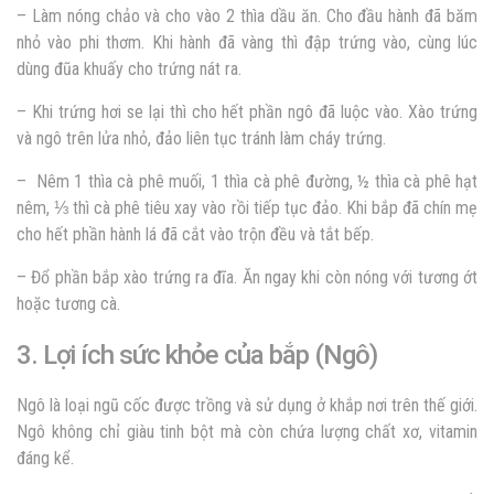
– Làm nóng chảo và cho vào 2 thìa dầu ăn. Cho đầu hành đã băm
nhỏ vào phi thơm. Khi hành đã vàng thì đập trứng vào, cùng lúc
dùng đũa khuấy cho trứng nát ra.
– Khi trứng hơi se lại thì cho hết phần ngô đã luộc vào. Xào trứng
và ngô trên lửa nhỏ, đảo liên tục tránh làm cháy trứng.
– Nêm 1 thìa cà phê muối, 1 thìa cà phê đường, ½ thìa cà phê hạt
nêm, ⅓ thì cà phê tiêu xay vào rồi tiếp tục đảo. Khi bắp đã chín mẹ
cho hết phần hành lá đã cắt vào trộn đều và tắt bếp.
– Đổ phần bắp xào trứng ra đĩa. Ăn ngay khi còn nóng với tương ớt
hoặc tương cà.
3. Lợi ích sức khỏe của bắp (Ngô)
Ngô là loại ngũ cốc được trồng và sử dụng ở khắp nơi trên thế giới.
Ngô không chỉ giàu tinh bột mà còn chứa lượng chất xơ, vitamin
đáng kể.