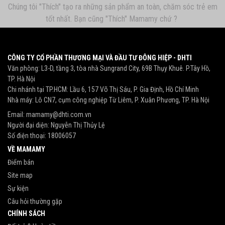
Chúng tôi "Thích" tạo ra những sản phẩm an toàn, chăm sóc trẻ em
tốt nhất. Bạn cũng "Thích" Mamamy chứ ?
CÔNG TY CỔ PHẦN THƯƠNG MẠI VÀ ĐẦU TƯ ĐÔNG HIỆP - DHTI
Văn phòng: L3-D, tầng 3, tòa nhà Sungrand City, 69B Thụy Khuê. P.Tây Hồ,
TP. Hà Nội
Chi nhánh tại TP.HCM: Lầu 6, 157 Võ Thị Sáu, P. Gia Định, Hồ Chí Minh
Nhà máy: Lô CN7, cụm công nghiệp Từ Liêm, P. Xuân Phương, TP. Hà Nội
Email:
mamamy@dhti.com.vn
Người đại diện: Nguyễn Thị Thủy Lệ
Số điện thoại:
18006057
VỀ MAMAMY
Điểm bán
Site map
Sự kiện
Câu hỏi thường gặp
CHÍNH SÁCH