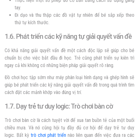
Thực hiện một số phép đo cơ bản bằng cách sử dụng gang
tay.
Đi dạo và thu thập các đồ vật tự nhiên để bé sắp xếp theo
thứ tự kích thước.
1.6. Phát triển các kỹ năng tự giải quyết vấn đề
Có khả năng giải quyết vấn đề một cách độc lập sẽ giúp cho bé
chuẩn bị cho việc bắt đầu đi học. Trẻ cũng phát triển sự kiên trì
ngay cả khi không có những biện pháp giải quyết rõ ràng.
Đồ chơi học tập sớm như máy phân loại hình dạng và ghép hình sẽ
giúp bé phát triển các kỹ năng giải quyết vấn đề trong quá trình tìm
cách đặt các mảnh khớp vào đúng vị trí.
1.7. Dạy trẻ tư duy logic: Trò chơi bàn cờ
Trò chơi bàn cờ là cách tuyệt vời để xua tan buồn tẻ của một buổi
chiều mưa. Và nó cũng hội tụ đầy đủ cơ hội để
dạy trẻ tư duy
logic
. Bất kỳ
trò chơi phát triển
nào liên quan đến việc đưa ra các