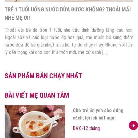
TRẺ 1 TUỔI UỐNG NƯỚC DỪA ĐƯỢC KHÔNG? THOẢI MÁI
NHÉ MẸ ƠI!
Thoắt cái bé đã tròn 1 tuổi, nhu cầu dinh dưỡng tăng cao hơn.
Ngoài sữa và các loại nước ép hoa quả, mẹ muốn bổ sung thêm
nước dừa để bé giải nhiệt mùa hè, tự do chạy nhảy. Nhưng với tâm
lý cẩn trọng khi cho con thử món mới, mẹ cứ canh […]
SẢN PHẨM BÁN CHẠY NHẤT
BÀI VIẾT MẸ QUAN TÂM
Cho trẻ ăn yến sào đúng
cách, lợi ích bất ngờ!
Bé 0-12 tháng