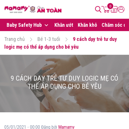
0
Baby Safety Hub
Khăn ướt
Khăn khô
Chăm sóc da
Trang chủ
Bé 1-3 tuổi
9 cách dạy trẻ tư duy
logic mẹ có thể áp dụng cho bé yêu
9 CÁCH DẠY TRẺ TƯ DUY LOGIC MẸ CÓ
THỂ ÁP DỤNG CHO BÉ YÊU
05/01/2021 - 00:00 Đăng bởi
Mamamy