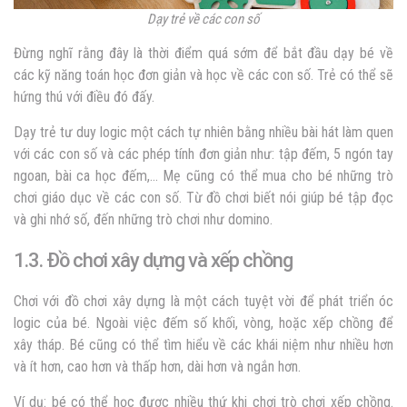
Dạy trẻ về các con số
Đừng nghĩ rằng đây là thời điểm quá sớm để bắt đầu dạy bé về
các kỹ năng toán học đơn giản và học về các con số. Trẻ có thể sẽ
hứng thú với điều đó đấy.
Dạy trẻ tư duy logic
một cách tự nhiên bằng nhiều bài hát làm quen
với các con số và các phép tính đơn giản như: tập đếm, 5 ngón tay
ngoan, bài ca học đếm,… Mẹ cũng có thể mua cho bé những trò
chơi giáo dục về các con số. Từ đồ chơi biết nói giúp bé tập đọc
và ghi nhớ số, đến những trò chơi như domino.
1.3. Đồ chơi xây dựng và xếp chồng
Chơi với đồ chơi xây dựng là một cách tuyệt vời để phát triển óc
logic của bé. Ngoài việc đếm số khối, vòng, hoặc xếp chồng để
xây tháp. Bé cũng có thể tìm hiểu về các khái niệm như nhiều hơn
và ít hơn, cao hơn và thấp hơn, dài hơn và ngắn hơn.
Ví dụ: bé có thể học được nhiều thứ khi chơi trò chơi xếp chồng.