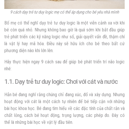
9 cách dạy trẻ tư duy logic mẹ có thể áp dụng cho bé yêu nhà mình
Bố mẹ có thể nghĩ
dạy trẻ tư duy logic
là một viễn cảnh xa vời khi
bé còn quá nhỏ. Nhưng không bao giờ là quá sớm khi bắt đầu giúp
trẻ phát triển các kỹ năng logic như số, giải quyết vấn đề, thậm chí
là vật lý hay mã hóa. Điều này sẽ hữu ích cho bé theo bất cứ
phương diện nào khi lớn lên.
Hãy thực hiện ngay 9 cách sau để giúp bé phát triển trí não logic
nhé:
1.1. Dạy trẻ tư duy logic: Chơi với cát và nước
Hẳn bé đang nghĩ rằng chúng chỉ đang xúc, đổ và xây dựng. Nhưng
hoạt động với cát là một cách tự nhiên để bé tiếp cận với những
bài học khoa học. Bé đang tìm hiểu về các đặc tính của chất rắn và
chất lỏng, cách bé hoạt động, trọng lượng, các phép đo. Đây có
thể là những bài học về vật lý đầu tiên.