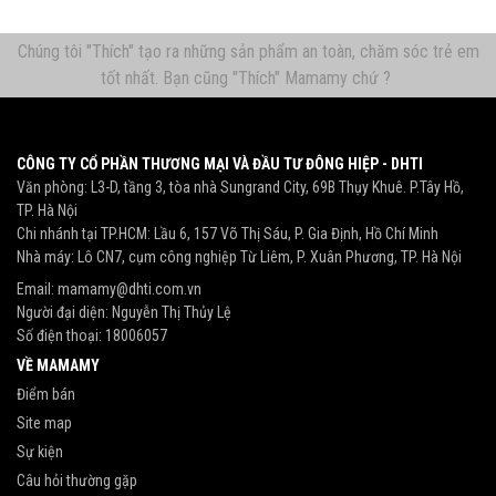
Chúng tôi "Thích" tạo ra những sản phẩm an toàn, chăm sóc trẻ em
tốt nhất. Bạn cũng "Thích" Mamamy chứ ?
CÔNG TY CỔ PHẦN THƯƠNG MẠI VÀ ĐẦU TƯ ĐÔNG HIỆP - DHTI
Văn phòng: L3-D, tầng 3, tòa nhà Sungrand City, 69B Thụy Khuê. P.Tây Hồ,
TP. Hà Nội
Chi nhánh tại TP.HCM: Lầu 6, 157 Võ Thị Sáu, P. Gia Định, Hồ Chí Minh
Nhà máy: Lô CN7, cụm công nghiệp Từ Liêm, P. Xuân Phương, TP. Hà Nội
Email:
mamamy@dhti.com.vn
Người đại diện: Nguyễn Thị Thủy Lệ
Số điện thoại:
18006057
VỀ MAMAMY
Điểm bán
Site map
Sự kiện
Câu hỏi thường gặp