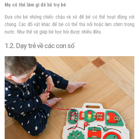
Mẹ có thể làm gì để hỗ trợ bé
Đưa cho bé những chiếc chậu và xô để bé có thể hoạt động với
chúng. Các đồ vật khác để bé có thể thả nổi hoặc làm chìm trong
nước. Như thế sẽ giúp bé học hỏi được nhiều điều.
1.2. Dạy trẻ về các con số