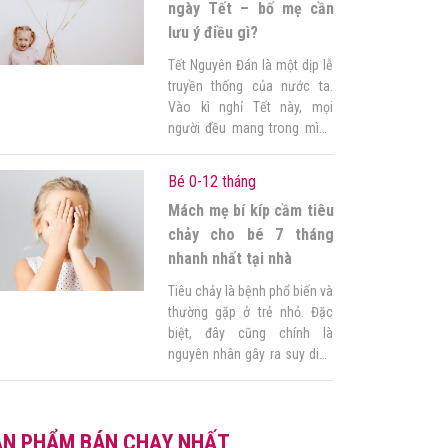
mắc, trăn […]
ngày Tết – bố mẹ cần
lưu ý điều gì?
Tết Nguyên Đán là một dịp lễ
truyền thống của nước ta.
Vào kì nghỉ Tết này, mọi
người đều mang trong mình
tâm thế nghỉ ngơi, vui chơi
thoải mái như một cách xả
Bé 0-12 tháng
hơi sau một năm dài. Thích
Mách mẹ bí kíp cầm tiêu
thú nhất không ai khác chính
là trẻ nhỏ. Đây là thời gian để
chảy cho bé 7 tháng
[…]
nhanh nhất tại nhà
Tiêu chảy là bệnh phổ biến và
thường gặp ở trẻ nhỏ. Đặc
biệt, đây cũng chính là
nguyên nhân gây ra suy dinh
dưỡng, còi xương, chậm phát
triển ở các bé. Vậy điều trị
như thế nào, mẹo để cầm
ẢN PHẨM BÁN CHẠY NHẤT
tiêu chảy cấp cho bé 7 tháng