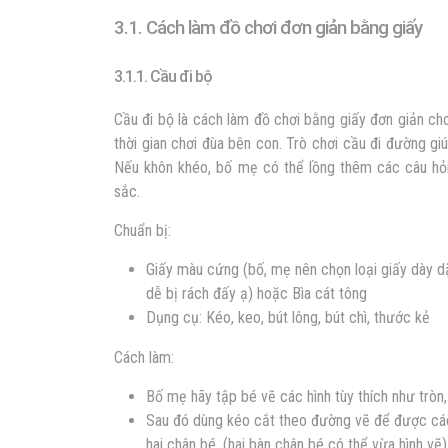
3.1. Cách làm đồ chơi đơn giản bằng giấy
3.1.1. Cầu đi bộ
Cầu đi bộ là cách làm đồ chơi bằng giấy đơn giản c
thời gian chơi đùa bên con. Trò chơi cầu đi đường gi
Nếu khôn khéo, bố mẹ có thể lồng thêm các câu hỏ
sắc.
Chuẩn bị:
Giấy màu cứng (bố, mẹ nên chọn loại giấy dày d
dễ bị rách đấy ạ) hoặc Bìa cát tông
Dụng cụ: Kéo, keo, bút lông, bút chì, thước kẻ
Cách làm:
Bố mẹ hãy tập bé vẽ các hình tùy thích như tròn
Sau đó dùng kéo cắt theo đường vẽ để được các 
hai chân bé. (hai bàn chân bé có thể vừa hình vẽ