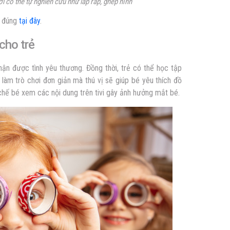
i có thể tự nghiên cứu như lắp ráp, ghép hình
à đúng
tại đây
.
 cho trẻ
n được tình yêu thương. Đồng thời, trẻ có thể học tập
 làm trò chơi đơn giản mà thú vị sẽ giúp bé yêu thích đồ
chế bé xem các nội dung trên tivi gây ảnh hưởng mắt bé.