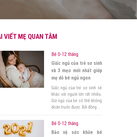
I VIẾT MẸ QUAN TÂM
Bé 0-12 tháng
Giấc ngủ của trẻ sơ sinh
và 3 mẹo mới nhất giúp
mẹ dỗ bé ngủ ngon
Giấc ngủ của trẻ sơ sinh sẽ
khác với người lớn rất nhiều.
Giờ ngủ của bé có thể không
đoán trước được. Bởi đồng hồ
sinh học của cơ thể bé chưa
được phát triển toàn diện. Do
Bé 0-12 tháng
đó, cha mẹ, nhất là ai lần đầu
Bảo vệ sức khỏe bé
sinh con sẽ gặp nhiều thắc