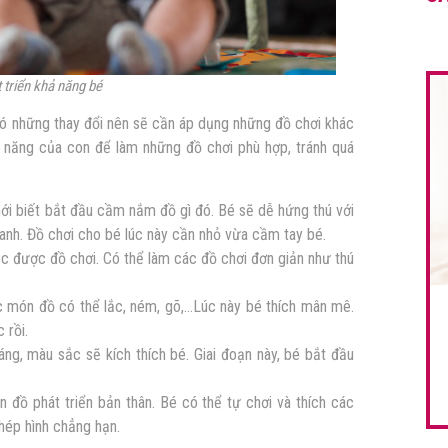
 triển khả năng bé
 có những thay đổi nên sẽ cần áp dụng những đồ chơi khác
 năng của con để làm những đồ chơi phù hợp, tránh quá
mới biết bắt đầu cầm nắm đồ gì đó. Bé sẽ dễ hứng thú với
hanh. Đồ chơi cho bé lúc này cần nhỏ vừa cầm tay bé.
 được đồ chơi. Có thể làm các đồ chơi đơn giản như thú
 món đồ có thể lắc, ném, gõ,…Lúc này bé thích mân mê.
 rồi.
ng, màu sắc sẽ kích thích bé. Giai đoạn này, bé bắt đầu
 đồ phát triển bản thân. Bé có thể tự chơi và thích các
ghép hình chẳng hạn.