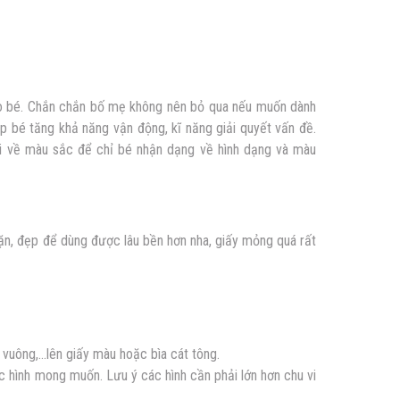
ho bé. Chắn chắn bố mẹ không nên bỏ qua nếu muốn dành
úp bé tăng khả năng vận động, kĩ năng giải quyết vấn đề.
i về màu sắc để chỉ bé nhận dạng về hình dạng và màu
ặn, đẹp để dùng được lâu bền hơn nha, giấy mỏng quá rất
, vuông,…lên giấy màu hoặc bìa cát tông.
hình mong muốn. Lưu ý các hình cần phải lớn hơn chu vi
)