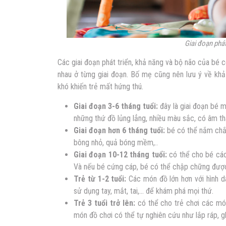
Giai đoạn phát
Các giai đoạn phát triển, khả năng và bộ não của bé
nhau ở từng giai đoạn. Bố mẹ cũng nên lưu ý về khả
khó khiến trẻ mất hứng thú.
Giai đoạn 3-6 tháng tuổi:
đây là giai đoạn bé 
những thứ đồ lủng lẳng, nhiều màu sắc, có âm t
Giai đoạn hơn 6 tháng tuổi:
bé có thể nắm chắc
bông nhỏ, quả bóng mềm,..
Giai đoạn 10-12 tháng tuổi:
có thể cho bé các
Và nếu bé cứng cáp, bé có thể chập chững được
Trẻ từ 1-2 tuổi:
Các món đồ lớn hơn với hình dá
sử dụng tay, mắt, tai,… để khám phá mọi thứ.
Trẻ 3 tuổi trở lên:
có thể cho trẻ chơi các món
món đồ chơi có thể tự nghiên cứu như lắp ráp, 