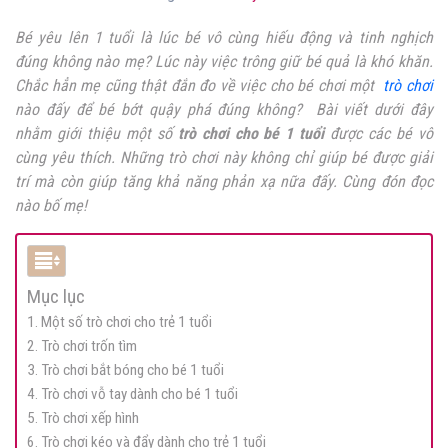
Bé yêu lên 1 tuổi là lúc bé vô cùng hiếu động và tinh nghịch
đúng không nào mẹ? Lúc này việc trông giữ bé quả là khó khăn.
Chắc hẳn mẹ cũng thật đắn đo về việc cho bé chơi một
trò chơi
nào đấy để bé bớt quậy phá đúng không? Bài viết dưới đây
nhằm giới thiệu một số
trò chơi cho bé 1 tuổi
được các bé vô
cùng yêu thích. Những trò chơi này không chỉ giúp bé được giải
trí mà còn giúp tăng khả năng phản xạ nữa đấy. Cùng đón đọc
nào bố mẹ!
Mục lục
1. Một số trò chơi cho trẻ 1 tuổi
2. Trò chơi trốn tìm
3. Trò chơi bắt bóng cho bé 1 tuổi
4. Trò chơi vỗ tay dành cho bé 1 tuổi
5. Trò chơi xếp hình
6. Trò chơi kéo và đẩy dành cho trẻ 1 tuổi