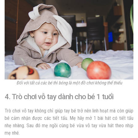
Đối với tất cả các bé thì bóng là một đồ chơi không thể thiếu
4. Trò chơi vỗ tay dành cho bé 1 tuổi
Trò chơi vỗ tay không chỉ giúp tay bé trở nên linh hoạt mà còn giúp
bé cảm nhận được các tiết tấu. Mẹ hãy mở 1 bài hát có tiết tấu
nhẹ nhàng. Sau đó mẹ ngồi cùng bé vừa vỗ tay vừa hát theo nhịp
mẹ nhé.