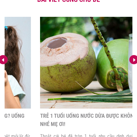
TRẺ 1 TUỔI UỐNG NƯỚC DỪA ĐƯỢC KHÔNG? THOẢI MÁI
NHÉ MẸ ƠI!
Thoắt cái bé đã tròn 1 tuổi, nhu cầu dinh dưỡng tăng cao hơn.