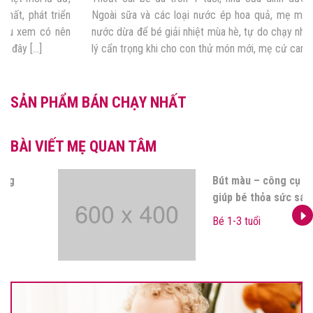
Ngoài sữa và các loại nước ép hoa quả, mẹ muốn bổ sung thêm
nước dừa để bé giải nhiệt mùa hè, tự do chạy nhảy. Nhưng với tâm
lý cẩn trọng khi cho con thử món mới, mẹ cứ canh […]
SẢN PHẨM BÁN CHẠY NHẤT
BÀI VIẾT MẸ QUAN TÂM
Cho trẻ ăn yến sào đúng
cách, lợi ích bất ngờ!
Bé 0-12 tháng