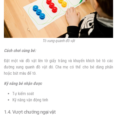
Tô xung quanh đồ vật
Cách chơi cùng bé:
Đặt một vài đồ vật lên tờ giấy trắng và khuyến khích bé tô các
đường xung quanh đồ vật đó. Cha mẹ có thể cho bé dùng phấn
hoặc bút màu để tô.
Kỹ năng bé nhận được
Tự kiểm soát
Kỹ năng vận động tinh
1.4. Vượt chướng ngại vật