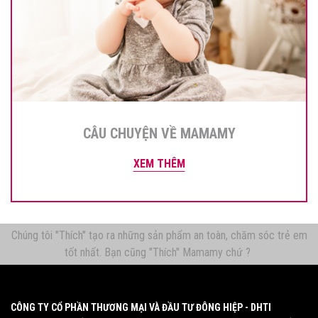
CÂU CHUYỆN VỀ MAMAMY
XEM THÊM
Chúng tôi "Thích" tạo ra những sản phẩm an toàn, chăm sóc trẻ em
tốt nhất. Bạn cũng "Thích" Mamamy chứ ?
CÔNG TY CỔ PHẦN THƯƠNG MẠI VÀ ĐẦU TƯ ĐÔNG HIỆP - DHTI