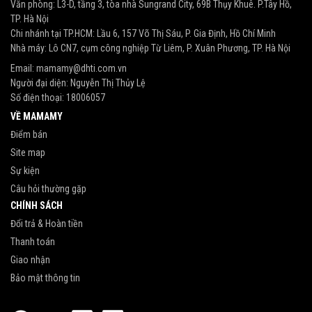
Văn phòng: L3-D, tầng 3, tòa nhà Sungrand City, 69B Thụy Khuê. P.Tây Hồ,
TP. Hà Nội
Chi nhánh tại TP.HCM: Lầu 6, 157 Võ Thị Sáu, P. Gia Định, Hồ Chí Minh
Nhà máy: Lô CN7, cụm công nghiệp Từ Liêm, P. Xuân Phương, TP. Hà Nội
Email:
mamamy@dhti.com.vn
Người đại diện: Nguyễn Thị Thủy Lệ
Số điện thoại:
18006057
VỀ MAMAMY
Điểm bán
Site map
Sự kiện
Câu hỏi thường gặp
CHÍNH SÁCH
Đổi trả & Hoàn tiền
Thanh toán
Giao nhận
Bảo mật thông tin