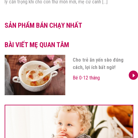
cách, lợi chẳng thấy đâu mà con lại gặp vấn […]
SẢN PHẨM BÁN CHẠY NHẤT
BÀI VIẾT MẸ QUAN TÂM
Cho trẻ ăn yến sào đúng
cách, lợi ích bất ngờ!
Bé 0-12 tháng