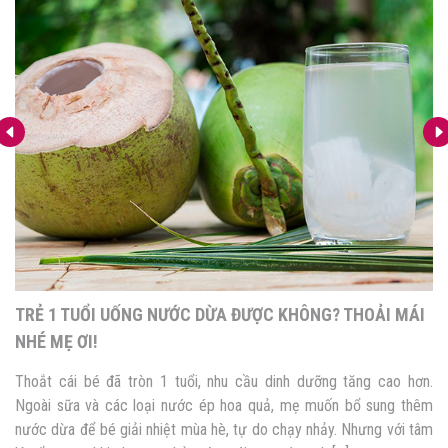
HOẢI MÁI
CHỈ MẸ 5 CÔNG THỨC RAU KHOAI LANG NẤU 
BÉ CỰC BỔ DƯỠNG!
ng cao hơn.
Rau khoai lang là loại rau phổ biến, có vị ngọt tự nhiên
ổ sung thêm
Mẹ muốn thêm rau vào thực đơn cho bé nhưng mẹ kh
hưng với tâm
nên cho bé ăn không, chế biến như thế nào. Mẹ sợ là