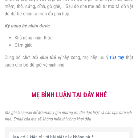
mềm, thô, cứng, dính, gồ ghề,… Sau đó cha mẹ nói từ mô tả đồ vật
đó để bé chọn ra món đồ phù hợp.
Kỹ năng bé nhận được
Khả năng nhận thức
Cảm giác
Cùng bé chơi
trò chơi thú vị
này xong, mẹ hãy lưu ý
rửa tay
thật
sạch cho bé để giữ vệ sinh nhé
MẸ BÌNH LUẬN TẠI ĐÂY NHÉ
Mẹ ghi lại email để Mamamy gửi những ưu đãi đặc biệt và các tips hữu ích
nhé. Email của mẹ sẽ không hiển thị công khai đâu