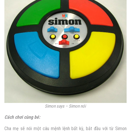
Simon says – Simon nói
Cách chơi cùng bé:
Cha mẹ sẽ nói một câu mệnh lệnh bất kỳ, bắt đầu với từ Simon