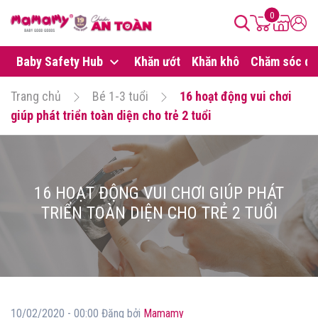
0
Baby Safety Hub
Khăn ướt
Khăn khô
Chăm sóc da
Trang chủ
Bé 1-3 tuổi
16 hoạt động vui chơi
giúp phát triển toàn diện cho trẻ 2 tuổi
16 HOẠT ĐỘNG VUI CHƠI GIÚP PHÁT
TRIỂN TOÀN DIỆN CHO TRẺ 2 TUỔI
10/02/2020 - 00:00 Đăng bởi
Mamamy