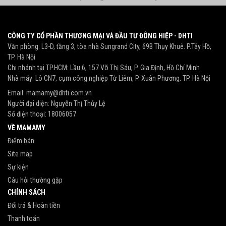
CÔNG TY CỔ PHẦN THƯƠNG MẠI VÀ ĐẦU TƯ ĐÔNG HIỆP - DHTI
Văn phòng: L3-D, tầng 3, tòa nhà Sungrand City, 69B Thụy Khuê. P.Tây Hồ,
TP. Hà Nội
Chi nhánh tại TP.HCM: Lầu 6, 157 Võ Thị Sáu, P. Gia Định, Hồ Chí Minh
Nhà máy: Lô CN7, cụm công nghiệp Từ Liêm, P. Xuân Phương, TP. Hà Nội
Email:
mamamy@dhti.com.vn
Người đại diện: Nguyễn Thị Thủy Lệ
Số điện thoại:
18006057
VỀ MAMAMY
Điểm bán
Site map
Sự kiện
Câu hỏi thường gặp
CHÍNH SÁCH
Đổi trả & Hoàn tiền
Thanh toán