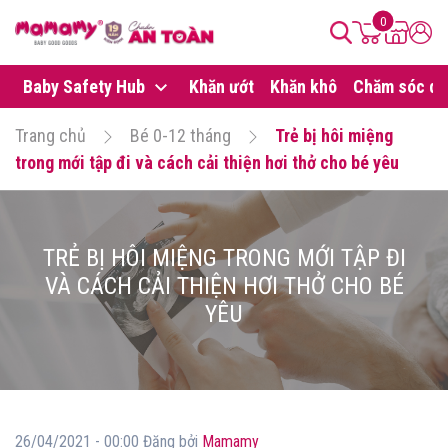
0
Baby Safety Hub
Khăn ướt
Khăn khô
Chăm sóc da
Trang chủ
Bé 0-12 tháng
Trẻ bị hôi miệng
trong mới tập đi và cách cải thiện hơi thở cho bé yêu
TRẺ BỊ HÔI MIỆNG TRONG MỚI TẬP ĐI
VÀ CÁCH CẢI THIỆN HƠI THỞ CHO BÉ
YÊU
26/04/2021 - 00:00 Đăng bởi
Mamamy