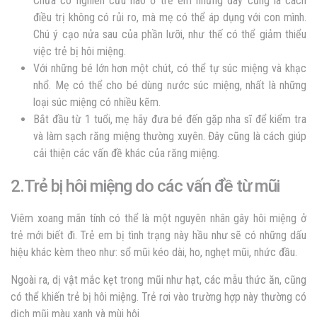
Chưa có nghiên cứu nào ở trẻ em nhưng đây cũng là cách
điều trị không có rủi ro, mà mẹ có thể áp dụng với con mình.
Chú ý cạo nửa sau của phần lưỡi, như thế có thể giảm thiểu
việc
trẻ bị hôi miệng
.
Với những bé lớn hơn một chút, có thể tự súc miệng và khạc
nhổ. Mẹ có thể cho bé dùng nước súc miệng, nhất là những
loại súc miệng có nhiều kẽm.
Bắt đầu từ 1 tuổi, mẹ hãy đưa bé đến gặp nha sĩ để kiểm tra
và làm sạch răng miệng thường xuyên. Đây cũng là cách giúp
cải thiện các vấn đề khác của răng miệng.
2.Trẻ bị hôi miệng do các vấn đề từ mũi
Viêm xoang mãn tính có thể là một nguyên nhân gây hôi miệng ở
trẻ mới biết đi. Trẻ em bị tình trạng này hầu như sẽ có những dấu
hiệu khác kèm theo như: sổ mũi kéo dài, ho, nghẹt mũi, nhức đầu.
Ngoài ra, dị vật mắc kẹt trong mũi như hạt, các mẫu thức ăn, cũng
có thể khiến
trẻ bị hôi miệng
. Trẻ rơi vào trường hợp này thường có
dịch mũi màu xanh và mùi hôi.