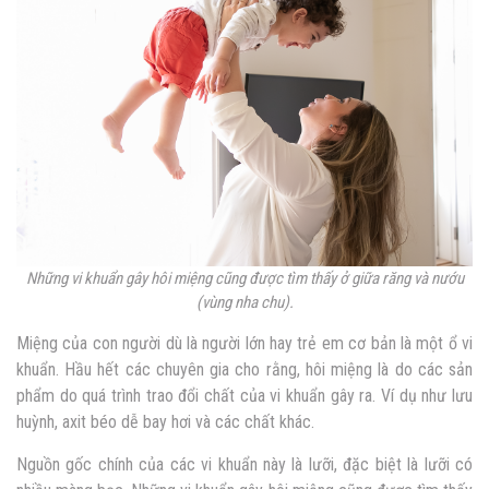
Những vi khuẩn gây hôi miệng cũng được tìm thấy ở giữa răng và nướu
(vùng nha chu).
Miệng của con người dù là người lớn hay trẻ em cơ bản là một ổ vi
khuẩn. Hầu hết các chuyên gia cho rằng, hôi miệng là do các sản
phẩm do quá trình trao đổi chất của vi khuẩn gây ra. Ví dụ như lưu
huỳnh, axit béo dễ bay hơi và các chất khác.
Nguồn gốc chính của các vi khuẩn này là lưỡi, đặc biệt là lưỡi có