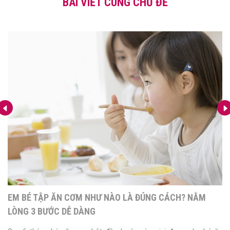
BÀI VIẾT CÙNG CHỦ ĐỀ
EM BÉ TẬP ĂN CƠM NHƯ NÀO LÀ ĐÚNG CÁCH? NẰM
LÒNG 3 BƯỚC DỄ DÀNG