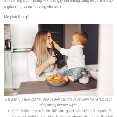
nhiều màng bọc. Những vi khuẩn gây hôi miệng cũng được tìm thấy
ở giữa răng và nướu (vùng nha chu).
Mẹ phải làm gì?
Bắt đầu từ 1 tuổi, mẹ hãy đưa bé đến gặp nha sĩ để kiểm tra và làm sạch
răng miệng thường xuyên.
Chải hoặc cạo lưỡi có thể làm giảm hôi miệng ở người lớn.