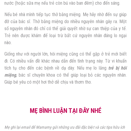
nước (hoặc sữa mẹ nếu trẻ còn bú vào ban đêm) cho đến sáng.
Nếu bé nhà mình tiếp tục thở bằng miệng. Mẹ hãy nhờ đến sự giúp
đỡ của bác sĩ. Thở bằng miệng do nhiều nguyên nhân gây ra. Một
số nguyên nhân đó chỉ có thể giải quyết nhờ sự can thiệp của y tế.
Trẻ nên được khám để loại trừ bất cứ nguyên nhân đáng lo ngại
nào.
Giống như với người lớn, hôi miệng cũng có thể gặp ở trẻ mới biết
đi. Có nhiều vấn đề khác nhau dẫn đến tình trạng này. Từ vi khuẩn
tích tụ cho đến các bệnh về dạ dày. Nếu mẹ lo lắng
trẻ bị hôi
miệng
, bác sĩ chuyên khoa có thể giúp loại bỏ các nguyên nhân.
Giúp bé yêu có một hơi thở dễ chịu và thơm tho.
MẸ BÌNH LUẬN TẠI ĐÂY NHÉ
Mẹ ghi lại email để Mamamy gửi những ưu đãi đặc biệt và các tips hữu ích