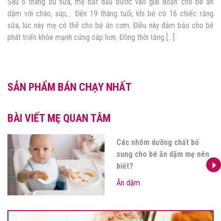
Sau 6 tháng bú sữa, mẹ bắt đầu bước vào giai đoạn cho bé ăn
dặm với cháo, súp,… Đến 19 tháng tuổi, khi bé có 16 chiếc răng
sữa, lúc này mẹ có thể cho bé ăn cơm. Điều này đảm bảo cho bé
phát triển khỏe mạnh cứng cáp hơn. Đồng thời tăng […]
SẢN PHẨM BÁN CHẠY NHẤT
BÀI VIẾT MẸ QUAN TÂM
Các nhóm dưỡng chất bổ
sung cho bé ăn dặm mẹ nên
biết?
Ăn dặm