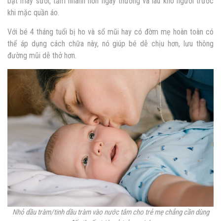
bật máy sưởi, tắm nhanh hơn ngày
thường và lau khô người trước
khi mặc quần áo.
Với bé 4 tháng tuổi bị ho và sổ mũi hay có đờm mẹ hoàn toàn có
thể áp dụng cách chữa này, nó giúp bé dễ chịu hơn, lưu thông
đường mũi dễ thở hơn.
Nhỏ dầu tràm/tinh dầu tràm vào nước tắm cho trẻ mẹ chẳng cần dùng