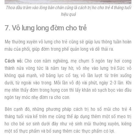
Thoa dầu tràm vào lòng bàn chân cũng là cách trị ho cho trẻ 4 tháng tuổi
hiệu quả
7. Vỗ lưng long đờm cho trẻ
Mẹ thường xuyên vỗ lưng cho trẻ cũng sẽ giúp lưu thông tuần hoàn
máu của phổi, giúp đờm trong phế quản long và dễ thải ra.
Cách vỗ:
Cho con nằm nghiêng, mẹ chụm 5 ngón tay hơi cong
thành nửa vòng tức là nắm tay hờ, vỗ nhẹ vào lưng trẻ.Sức vỗ
không quá mạnh, vỡ bằng lực cổ tay, vỗ lần lượt từ trên xuống
dưới, từ ngoài vào trong. Mỗi lần vỗ độ vài phút, ngày 2-3 lần. Khi
mẹ nhìn thấy đờm trong họng con thì lấy khăn xô sạch bọc vào đầu
ngón tay móc nhẹ đờm ra cho con.
Bên cạnh đó, những phương pháp cách trị ho sổ mũi cho trẻ 4
tháng tuổi vừa kể trên mẹ cũng thể áp dụng thêm một số mẹo trị
ho cho bé sơ sinh dưới đây như vệ sinh mũi thường xuyên, kiêng
một số thực phẩm và bổ sung thêm các thực phẩm có lợi.