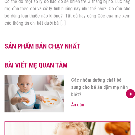
Có thể do một số lý do nào đó sẽ khiến trẻ 3 tháng bị ho. Lúc này,
mẹ cần theo dõi và xử lý tình huống này như thế nào?. Có cần cho
bé dùng loại thuốc nào không?. Tất cả hãy cùng Góc của mẹ xem
các thông tin chi tiết dưới bài […]
SẢN PHẨM BÁN CHẠY NHẤT
BÀI VIẾT MẸ QUAN TÂM
Các nhóm dưỡng chất bổ
sung cho bé ăn dặm mẹ nên
biết?
Ăn dặm