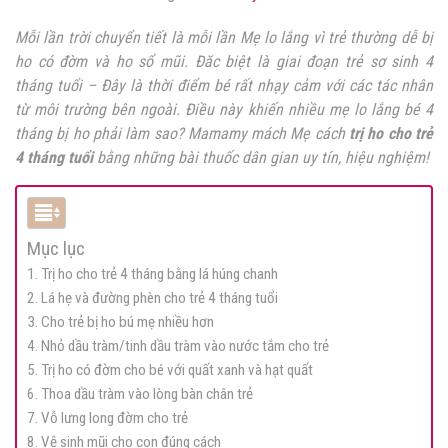
Mỗi lần trời chuyển tiết là mỗi lần Mẹ lo lắng vì trẻ thường dễ bị
ho có đờm và ho sổ mũi. Đăc biệt là giai đoạn trẻ sơ sinh 4
tháng tuổi – Đây là thời điểm bé rất nhạy cảm với các tác nhân
từ môi trường bên ngoài. Điều này khiến nhiều mẹ lo lắng bé 4
tháng bị ho phải làm sao?
Mamamy mách Mẹ cách
trị ho cho trẻ
4 tháng tuổi
bằng những bài thuốc dân gian uy tín, hiệu nghiệm!
Mục lục
1. Trị ho cho trẻ 4 tháng bằng lá húng chanh
2. Lá hẹ và đường phèn cho trẻ 4 tháng tuổi
3. Cho trẻ bị ho bú mẹ nhiều hơn
4. Nhỏ dầu tràm/tinh dầu tràm vào nước tắm cho trẻ
5. Trị ho có đờm cho bé với quất xanh và hạt quất
6. Thoa dầu tràm vào lòng bàn chân trẻ
7. Vỗ lưng long đờm cho trẻ
8. Vệ sinh mũi cho con đúng cách