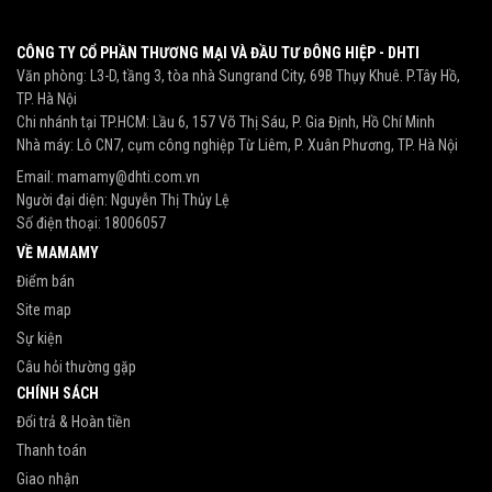
CÔNG TY CỔ PHẦN THƯƠNG MẠI VÀ ĐẦU TƯ ĐÔNG HIỆP - DHTI
Văn phòng: L3-D, tầng 3, tòa nhà Sungrand City, 69B Thụy Khuê. P.Tây Hồ,
TP. Hà Nội
Chi nhánh tại TP.HCM: Lầu 6, 157 Võ Thị Sáu, P. Gia Định, Hồ Chí Minh
Nhà máy: Lô CN7, cụm công nghiệp Từ Liêm, P. Xuân Phương, TP. Hà Nội
Email:
mamamy@dhti.com.vn
Người đại diện: Nguyễn Thị Thủy Lệ
Số điện thoại:
18006057
VỀ MAMAMY
Điểm bán
Site map
Sự kiện
Câu hỏi thường gặp
CHÍNH SÁCH
Đổi trả & Hoàn tiền
Thanh toán
Giao nhận