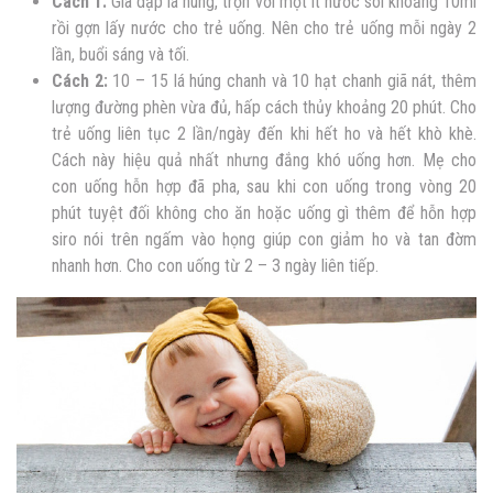
Cách 1:
Giã dập lá húng, trộn với một ít nước sôi khoảng 10ml
rồi gợn lấy nước cho trẻ uống. Nên cho trẻ uống mỗi ngày 2
lần, buổi sáng và tối.
Cách 2:
10 – 15 lá húng chanh và 10 hạt chanh giã nát, thêm
lượng đường phèn vừa đủ, hấp cách thủy khoảng 20 phút. Cho
trẻ uống liên tục 2 lần/ngày đến khi hết ho và hết khò khè.
Cách này hiệu quả nhất nhưng đắng khó uống hơn. Mẹ cho
con uống hỗn hợp đã pha, sau khi con uống trong vòng 20
phút tuyệt đối không cho ăn hoặc uống gì thêm để hỗn hợp
siro nói trên ngấm vào họng giúp con giảm ho và tan đờm
nhanh hơn. Cho con uống từ 2 – 3 ngày liên tiếp.