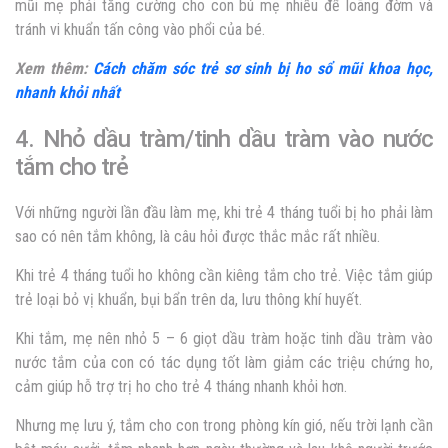
mũi mẹ phải tăng cường cho con bú mẹ nhiều để loãng đờm và
tránh vi khuẩn tấn công vào phổi của bé.
Xem thêm:
Cách chăm sóc trẻ sơ sinh bị ho sổ mũi khoa học,
nhanh khỏi nhất
4. Nhỏ dầu tràm/tinh dầu tràm vào nước
tắm cho trẻ
Với những người lần đầu làm mẹ, khi trẻ 4 tháng tuổi bị ho phải làm
sao có nên tắm không, là câu hỏi được thắc mắc rất nhiều.
Khi trẻ 4 tháng tuổi ho không cần kiêng tắm cho trẻ. Việc tắm giúp
trẻ loại bỏ vị khuẩn, bụi bẩn trên da, lưu thông khí huyết.
Khi tắm, mẹ nên nhỏ 5 – 6 giọt dầu tràm hoặc tinh dầu tràm vào
nước tắm của con có tác dụng tốt làm giảm các triệu chứng ho,
cảm giúp hỗ trợ trị ho cho trẻ 4 tháng nhanh khỏi hơn.
Nhưng mẹ lưu ý, tắm cho con trong phòng kín gió, nếu trời lạnh cần