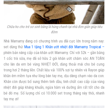
Chữa ho cho trẻ sơ sinh bằng lá húng chanh tại nhà đơn giản giúp tiêu
đờm
Nhà Mamamy đang có chương trình ưu đãi cực lớn trong năm nay:
set dùng thử
Mua 1 tặng 1 Khăn ướt nhiệt đới Mamamy Tropical –
phiên bản nâng cấp của khăn ướt Mamamy. Chỉ với 52k – gần bằng
1 cốc trà sữa, mẹ đã sở hữu 2 gói khăn ướt chăm sóc AN TOÀN
cho làn da em bé vùng NHIỆT ĐỚI, dùng thoải mái cho bé cưng
trong hơi 2 tháng liền. Chất liệu vải 100% sợi tự nhiên và Rayon giúp
khăn êm mềm tựa như lòng bàn tay mẹ, dịu dàng chạm vào da con.
Khăn còn được bổ sung thêm tinh dầu, tinh chất cao cấp của vùng
nhiệt đới giúp kháng khuẩn, ngừa hăm và dưỡng ẩm rất tốt cho da
bé đó mẹ. Số lượng chỉ có 10.000 set trong tháng này thôi, nhanh
tay mẹ ơi!