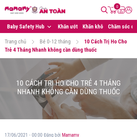
0
Baby Safety Hub
Khăn ướt
Khăn khô
Chăm sóc da
Trang chủ
Bé 0-12 tháng
10 Cách Trị Ho Cho
Trẻ 4 Tháng Nhanh không cần dùng thuốc
10 CÁCH TRỊ HO CHO TRẺ 4 THÁNG
NHANH KHÔNG CẦN DÙNG THUỐC
17/06/2021 - 00:00 Đăng bởi
Mamamy