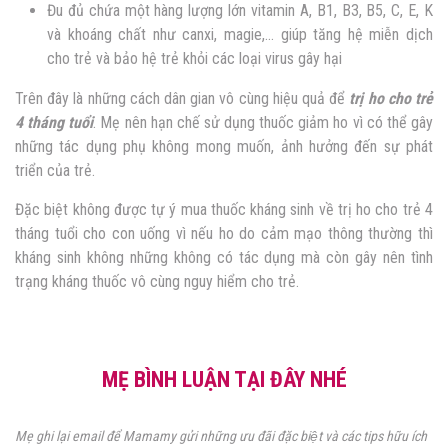
Đu đủ chứa một hàng lượng lớn vitamin A, B1, B3, B5, C, E, K
và khoáng chất như canxi, magie,… giúp tăng hệ miễn dịch
cho trẻ và bảo hệ trẻ khỏi các loại virus gây hại
Trên đây là những cách dân gian vô cùng hiệu quả để
trị ho cho trẻ
4 tháng tuổi
. Mẹ nên hạn chế sử dụng thuốc giảm ho vì có thể gây
những tác dụng phụ không mong muốn, ảnh hưởng đến sự phát
triển của trẻ.
Đặc biệt không được tự ý mua thuốc kháng sinh về trị ho cho trẻ 4
tháng tuổi cho con uống vì nếu ho do cảm mạo thông thường thì
kháng sinh không những không có tác dụng mà còn gây nên tình
trạng kháng thuốc vô cùng nguy hiểm cho trẻ.
MẸ BÌNH LUẬN TẠI ĐÂY NHÉ
Mẹ ghi lại email để Mamamy gửi những ưu đãi đặc biệt và các tips hữu ích