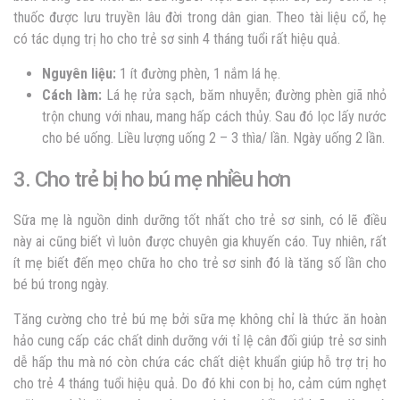
thuốc được lưu truyền lâu đời trong dân gian. Theo tài liệu cổ, hẹ
có tác dụng trị ho cho trẻ sơ sinh 4 tháng tuổi rất hiệu quả.
Nguyên liệu:
1 ít đường phèn, 1 nắm lá hẹ.
Cách làm:
Lá hẹ rửa sạch, băm nhuyễn; đường phèn giã nhỏ
trộn chung với nhau, mang hấp cách thủy. Sau đó lọc lấy nước
cho bé uống. Liều lượng uống 2 – 3 thìa/ lần. Ngày uống 2 lần.
3.
Cho trẻ bị ho bú mẹ nhiều hơn
Sữa mẹ là nguồn dinh dưỡng tốt nhất cho trẻ sơ sinh, có lẽ điều
này ai cũng biết vì luôn được chuyên gia khuyến cáo. Tuy nhiên, rất
ít mẹ biết đến mẹo chữa ho cho trẻ sơ sinh đó là tăng số lần cho
bé bú trong ngày.
Tăng cường cho trẻ bú mẹ bởi sữa mẹ không chỉ là thức ăn hoàn
hảo cung cấp các chất dinh dưỡng với tỉ lệ cân đối giúp trẻ sơ sinh
dễ hấp thu mà nó còn chứa các chất diệt khuẩn giúp hỗ trợ trị ho
cho trẻ 4 tháng tuổi hiệu quả.
Do đó khi con bị ho, cảm cúm nghẹt