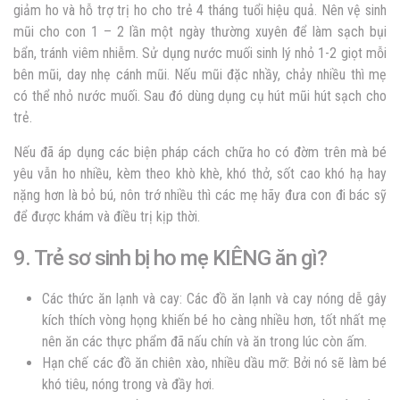
giảm ho và hỗ trợ trị ho cho trẻ 4 tháng tuổi hiệu quả. Nên vệ sinh
mũi cho con 1 – 2 lần một ngày thường xuyên để làm sạch bụi
bẩn, tránh viêm nhiễm. Sử dụng nước muối sinh lý nhỏ 1-2 giọt mỗi
bên mũi, day nhẹ cánh mũi. Nếu mũi đặc nhầy, chảy nhiều thì mẹ
có thể nhỏ nước muối. Sau đó dùng dụng cụ hút mũi hút sạch cho
trẻ.
Nếu đã áp dụng các biện pháp cách chữa ho có đờm trên mà bé
yêu vẫn ho nhiều, kèm theo khò khè, khó thở, sốt cao khó hạ hay
nặng hơn là bỏ bú, nôn trớ nhiều thì các mẹ hãy đưa con đi bác sỹ
để được khám và điều trị kịp thời.
9. Trẻ sơ sinh bị ho mẹ KIÊNG ăn gì?
Các thức ăn lạnh và cay: Các đồ ăn lạnh và cay nóng dễ gây
kích thích vòng họng khiến bé ho càng nhiều hơn, tốt nhất mẹ
nên ăn các thực phẩm đã nấu chín và ăn trong lúc còn ấm.
Hạn chế các đồ ăn chiên xào, nhiều dầu mỡ: Bởi nó sẽ làm bé
khó tiêu, nóng trong và đầy hơi.