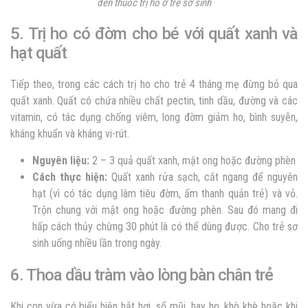
đến thuốc trị ho ở trẻ sơ sinh
5. Trị ho có đờm cho bé với quất xanh và
hạt quất
Tiếp theo, trong các cách trị ho cho trẻ 4 tháng mẹ đừng bỏ qua
quất xanh. Quất có chứa nhiều chất pectin, tinh dầu, đường và các
vitamin, có tác dụng chống viêm, long đờm giảm ho, bình suyễn,
kháng khuẩn và kháng vi-rút.
Nguyên liệu:
2 – 3 quả quất xanh, mật ong hoặc đường phèn
Cách thực hiện:
Quất xanh rửa sạch, cắt ngang để nguyên
hạt (vì có tác dụng làm tiêu đờm, ấm thanh quản trẻ) và vỏ.
Trộn chung với mật ong hoặc đường phèn. Sau đó mang đi
hấp cách thủy chừng 30 phút là có thể dùng được. Cho trẻ sơ
sinh uống nhiều lần trong ngày.
6. Thoa dầu tràm vào lòng bàn chân trẻ
Khi con vừa có biểu hiện hắt hơi, sổ mũi, hay ho, khò khè hoặc khi