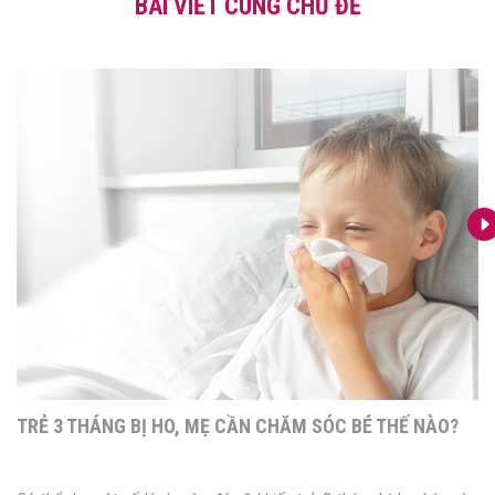
BÀI VIẾT CÙNG CHỦ ĐỀ
TRẺ 3 THÁNG BỊ HO, MẸ CẦN CHĂM SÓC BÉ THẾ NÀO?