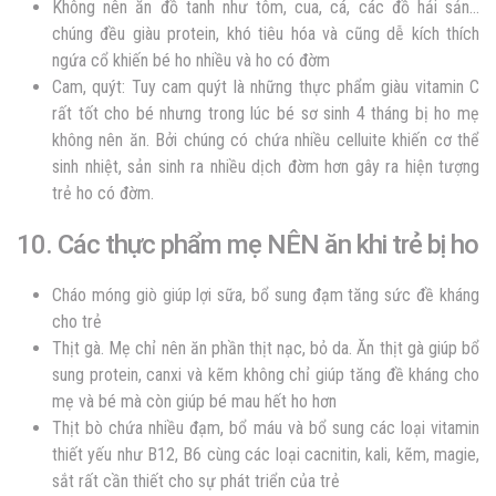
Không nên ăn đồ tanh như tôm, cua, cá, các đồ hải sản…
chúng đều giàu protein, khó tiêu hóa và cũng dễ kích thích
ngứa cổ khiến bé ho nhiều và ho có đờm
Cam, quýt: Tuy cam quýt là những thực phẩm giàu vitamin C
rất tốt cho bé nhưng trong lúc bé sơ sinh 4 tháng bị ho mẹ
không nên ăn. Bởi chúng có chứa nhiều celluite khiến cơ thể
sinh nhiệt, sản sinh ra nhiều dịch đờm hơn gây ra hiện tượng
trẻ ho có đờm.
10. Các thực phẩm mẹ NÊN ăn khi trẻ bị ho
Cháo móng giò giúp lợi sữa, bổ sung đạm tăng sức đề kháng
cho trẻ
Thịt gà. Mẹ chỉ nên ăn phần thịt nạc, bỏ da. Ăn thịt gà giúp bổ
sung protein, canxi và kẽm không chỉ giúp tăng đề kháng cho
mẹ và bé mà còn giúp bé mau hết ho hơn
Thịt bò chứa nhiều đạm, bổ máu và bổ sung các loại vitamin
thiết yếu như B12, B6 cùng các loại cacnitin, kali, kẽm, magie,
sắt rất cần thiết cho sự phát triển của trẻ