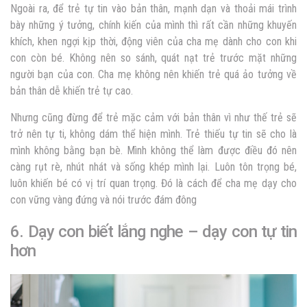
Ngoài ra, để trẻ tự tin vào bản thân, mạnh dạn và thoải mái trình
bày những ý tưởng, chính kiến của mình thì rất cần những khuyến
khích, khen ngợi kịp thời, động viên của cha mẹ dành cho con khi
con còn bé. Không nên so sánh, quát nạt trẻ trước mặt những
người bạn của con. Cha mẹ không nên khiến trẻ quá ảo tưởng về
bản thân dễ khiến trẻ tự cao.
Nhưng cũng đừng để trẻ mặc cảm với bản thân vì như thế trẻ sẽ
trở nên tự ti, không dám thể hiện mình. Trẻ thiếu tự tin sẽ cho là
mình không bằng bạn bè. Mình không thể làm được điều đó nên
càng rụt rè, nhút nhát và sống khép mình lại. Luôn tôn trọng bé,
luôn khiến bé có vị trí quan trọng. Đó là cách để cha mẹ dạy cho
con vững vàng đứng và nói trước đám đông
6. Dạy con biết lắng nghe –
dạy con tự tin
hơn