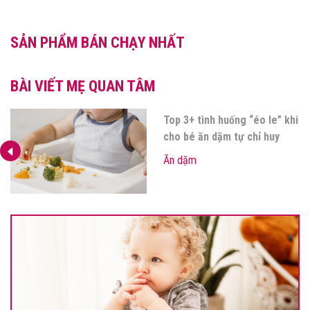
SẢN PHẨM BÁN CHẠY NHẤT
BÀI VIẾT MẸ QUAN TÂM
Các nhóm dưỡng chất bổ
sung cho bé ăn dặm mẹ nên
biết?
Ăn dặm