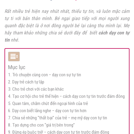
Rất nhiều trẻ hiện nay nhút nhát, thiếu tự tin, và luôn mặc cảm
tự ti với bản thân mình. Bé ngại giao tiếp với mọi người xung
quanh đặc biệt là ở nơi đông người bé lại càng thu mình lại.
Mẹ
hãy tham khảo những chia sẻ dưới đây để biết
cách dạy con tự
tin
nhé.
Mục lục
1. Trò chuyện cùng con – dạy con sự tự tin
2. Dạy trẻ cách tự lập
3. Cho trẻ chơi với các bạn khác
4. Tạo cơ hội cho trẻ thể hiện – cách dạy con tự tin trước đám đông
5. Quan tâm, chăm chút đến ngoại hình của trẻ
6. Dạy con biết lắng nghe – dạy con tự tin hơn
7. Chia sẻ những “thất bại” của trẻ – mẹ mỹ dạy con tự tin
8. Tạo dựng cho con “giá trị bên trong”
9. Đừng ép buộc trẻ! – cách dạy con tự tin trước đám đông