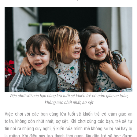
Việc chơi với các bạn cùng lứa tuổi sẽ khiến trẻ có cảm giác an toàn,
không còn nhút nhát, sợ sệt
Việc chơi với các bạn cùng lứa tuổi sẽ khiến trẻ có cảm giác an
toàn, không còn nhút nhát, sợ sệt. Khi chơi cùng các bạn, trẻ sẽ tự
tin nói ra những suy nghĩ, ý kiến của mình mà không sợ bị sai hay bị
la mắng. Khi điều này tạo thành thói quen, lâu dần trẻ sẽ học được