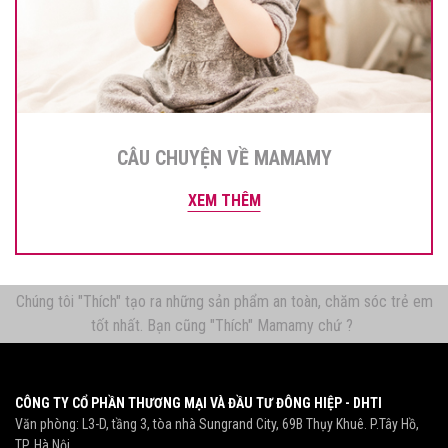
CÂU CHUYỆN VỀ MAMAMY
XEM THÊM
Chúng tôi "Thích" tạo ra những sản phẩm an toàn, chăm sóc trẻ em
tốt nhất. Bạn cũng "Thích" Mamamy chứ ?
CÔNG TY CỔ PHẦN THƯƠNG MẠI VÀ ĐẦU TƯ ĐÔNG HIỆP - DHTI
Văn phòng: L3-D, tầng 3, tòa nhà Sungrand City, 69B Thụy Khuê. P.Tây Hồ,
TP. Hà Nội