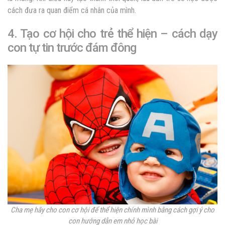
cách đưa ra quan điểm cá nhân của mình.
4. Tạo cơ hội cho trẻ thể hiện –
cách dạy
con tự tin trước đám đông
Cha mẹ hãy cho con cơ hội để thể hiện chính mình bằng cách gợi ý cho
con hướng dẫn em nhỏ học bài