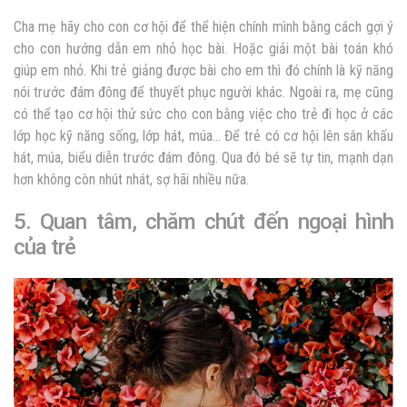
Cha mẹ hãy cho con cơ hội để thể hiện chính mình bằng cách gợi ý
cho con hướng dẫn em nhỏ học bài. Hoặc giải một bài toán khó
giúp em nhỏ. Khi trẻ giảng được bài cho em thì đó chính là kỹ năng
nói trước đám đông để thuyết phục người khác. Ngoài ra, mẹ cũng
có thể tạo cơ hội thử sức cho con bằng việc cho trẻ đi học ở các
lớp học kỹ năng sống, lớp hát, múa… Để trẻ có cơ hội lên sân khấu
hát, múa, biểu diễn trước đám đông. Qua đó bé sẽ tự tin, mạnh dạn
hơn không còn nhút nhát, sợ hãi nhiều nữa.
5. Quan tâm, chăm chút đến ngoại hình
của trẻ