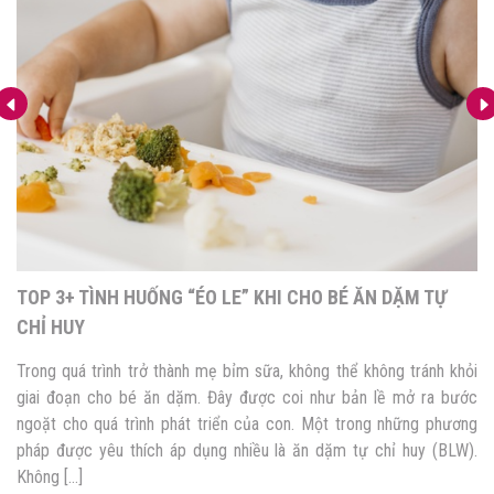
EM BÉ TẬP ĂN CƠM NHƯ NÀO LÀ ĐÚNG CÁCH? NẰM
LÒNG 3 BƯỚC DỄ DÀNG
Sau 6 tháng bú sữa, mẹ bắt đầu bước vào giai đoạn cho bé ăn
dặm với cháo, súp,… Đến 19 tháng tuổi, khi bé có 16 chiếc răng
sữa, lúc này mẹ có thể cho bé ăn cơm. Điều này đảm bảo cho bé
phát triển khỏe mạnh cứng cáp hơn. Đồng thời tăng […]