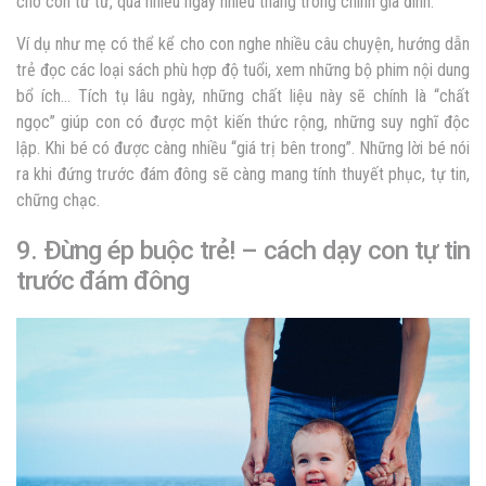
cho con từ từ, qua nhiều ngày nhiều tháng trong chính gia đình.
Ví dụ như mẹ có thể kể cho con nghe nhiều câu chuyện, hướng dẫn
trẻ đọc các loại sách phù hợp độ tuổi, xem những bộ phim nội dung
bổ ích… Tích tụ lâu ngày, những chất liệu này sẽ chính là “chất
ngọc” giúp con có được một kiến thức rộng, những suy nghĩ độc
lập. Khi bé có được càng nhiều “giá trị bên trong”. Những lời bé nói
ra khi đứng trước đám đông sẽ càng mang tính thuyết phục, tự tin,
chững chạc.
9. Đừng ép buộc trẻ! –
cách dạy con tự tin
trước đám đông