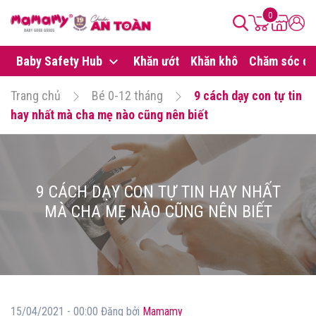
0
Baby Safety Hub
Khăn ướt
Khăn khô
Chăm sóc da
Trang chủ
Bé 0-12 tháng
9 cách dạy con tự tin
hay nhất mà cha mẹ nào cũng nên biết
9 CÁCH DẠY CON TỰ TIN HAY NHẤT
MÀ CHA MẸ NÀO CŨNG NÊN BIẾT
15/04/2021 - 00:00 Đăng bởi
Mamamy