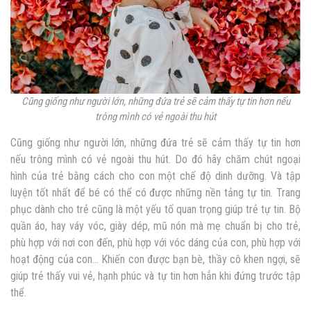
Cũng giống như người lớn, những đứa trẻ sẽ cảm thấy tự tin hơn nếu
trông mình có vẻ ngoài thu hút
Cũng giống như người lớn, những đứa trẻ sẽ cảm thấy tự tin hơn
nếu trông mình có vẻ ngoài thu hút. Do đó hãy chăm chút ngoại
hình của trẻ bằng cách cho con một chế độ dinh dưỡng. Và tập
luyện tốt nhất để bé có thể có được những nền tảng tự tin. Trang
phục dành cho trẻ cũng là một yếu tố quan trọng giúp trẻ tự tin. Bộ
quần áo, hay váy vóc, giày dép, mũ nón mà mẹ chuẩn bị cho trẻ,
phù hợp với nơi con đến, phù hợp với vóc dáng của con, phù hợp với
hoạt động của con… Khiến con được bạn bè, thầy cô khen ngợi, sẽ
giúp trẻ thấy vui vẻ, hạnh phúc và tự tin hơn hẳn khi đứng trước tập
thể.