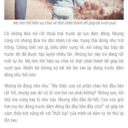
Mẹ nên thể hiện sự chia sẻ thật chân thành để giúp bé vượt qua
Có những đứa trẻ rất thoải mái trước áp lực đám đông. Nhưng
cũng có những đứa trẻ đột nhiên rơi vào trạng thái đứng như trời
trồng. Chẳng biết nói gì, biểu diễn vụng về, nói năng lắp bắp dù
trước đó đã được tập luyện nhiều lần. Những lúc này trẻ đang rất
mất tự tin. Mẹ nên thể hiện sự chia sẻ thật chân thành để giúp bé
vượt qua. Khiến bé không sợ hãi khi lần sau lại đứng trước đám
đông như thế nữa.
Những lời động viên như: “Mẹ thấy con có phần chào hỏi đầu tiên
rất tốt, nhưng sau đó có lẽ con hơi run phải không? Không sao, hồi
nhỏ mẹ cũng hay bị như vậy. Nhưng dần dần thì hết. Con còn giỏi
hơn mẹ lúc đứng trước đám đông lần đầu tiên đấy chứ!” sẽ giúp bé
cảm thấy bớt nặng nề với “thất bại” của mình và dám tự tin thử lại
lần sau.