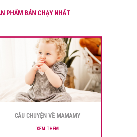
việc lựa chọn thời điểm cúng
ẢN PHẨM BÁN CHẠY NHẤT
đầy tháng cho bé cần chuẩn
bị thật kỹ lưỡng. […]
CÂU CHUYỆN VỀ MAMAMY
XEM THÊM