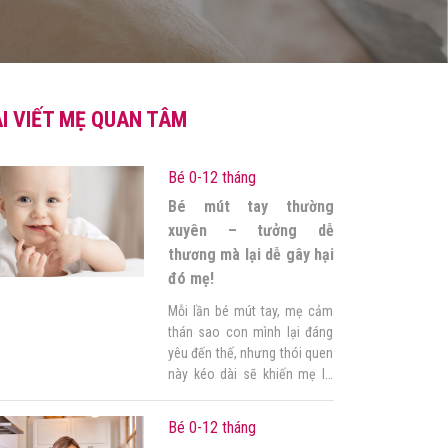
I VIẾT MẸ QUAN TÂM
Bé 0-12 tháng
Bé mút tay thường
xuyên – tưởng dễ
thương mà lại dễ gây hại
đó mẹ!
Mỗi lần bé mút tay, mẹ cảm
thán sao con mình lại đáng
yêu đến thế, nhưng thói quen
này kéo dài sẽ khiến mẹ lo
lắng, bồn chồn không biết có
ảnh hưởng đến sức khỏe con
Bé 0-12 tháng
không. Nếu mẹ chưa có kinh