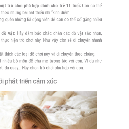
ột trò chơi phù hợp dành cho trẻ 11 tuổi:
Con có thể
 theo những bài hát thiếu nhi “kinh điển”.
ng quên những lời động viên để con có thể cố gắng nhiều
 đồ vật:
Hãy đảm bảo chắc chắn các đồ vật sắc nhọn,
thực hiện trò chơi này. Như vậy còn sẽ di chuyển nhanh
t thích các loại đồ chơi này và di chuyển theo chúng.
 nhiều bộ môn để cha mẹ tương tác với con. Ví dụ như
ợt, đu quay… Hãy chọn trò chơi phù hợp với con.
ổi phát triển cảm xúc