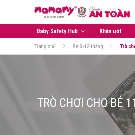
Baby Safety Hub
Khăn ướt
Trang chủ
Bé 0-12 tháng
Trò ch
TRÒ CHƠI CHO BÉ 1