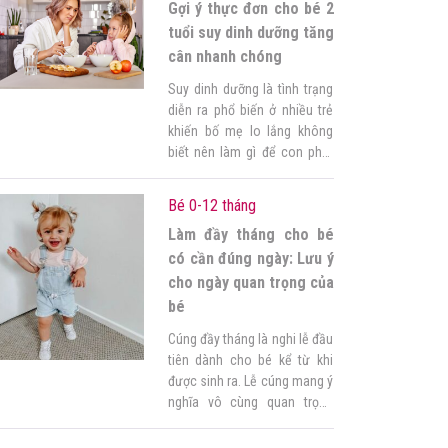
Gợi ý thực đơn cho bé 2
nghiệm, vẫn còn “đứng giữa
đôi dòng nước” không biết
tuổi suy dinh dưỡng tăng
làm […]
cân nhanh chóng
Suy dinh dưỡng là tình trạng
diễn ra phổ biến ở nhiều trẻ
khiến bố mẹ lo lắng không
biết nên làm gì để con phát
triển khỏe mạnh hơn. Đặc
biệt, lúc 2 tuổi là giai đoạn
Bé 0-12 tháng
tăng trưởng của bé, do đó
Làm đầy tháng cho bé
cần có chế độ dinh dưỡng
phù hợp. Ở bài viết […]
có cần đúng ngày: Lưu ý
cho ngày quan trọng của
bé
Cúng đầy tháng là nghi lễ đầu
tiên dành cho bé kể từ khi
được sinh ra. Lễ cúng mang ý
nghĩa vô cùng quan trọng
giúp bé có một tương lai tốt
đẹp sau này. Chính vì vậy,