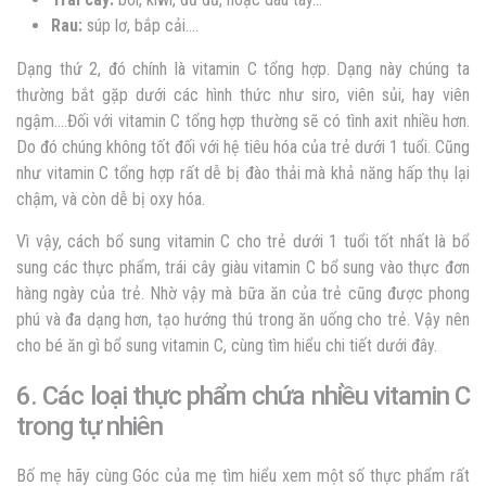
Rau:
súp lơ, bắp cải….
Dạng thứ 2, đó chính là vitamin C tổng hợp. Dạng này chúng ta
thường bắt gặp dưới các hình thức như siro, viên sủi, hay viên
ngậm….Đối với vitamin C tổng hợp thường sẽ có tình axit nhiều hơn.
Do đó chúng không tốt đối với hệ tiêu hóa của trẻ dưới 1 tuổi. Cũng
như vitamin C tổng hợp rất dễ bị đào thải mà khả năng hấp thụ lại
chậm, và còn dễ bị oxy hóa.
Vì vậy, cách bổ sung vitamin C cho trẻ dưới 1 tuổi tốt nhất là bổ
sung các thực phẩm, trái cây giàu vitamin C bổ sung vào thực đơn
hàng ngày của trẻ. Nhờ vậy mà bữa ăn của trẻ cũng được phong
phú và đa dạng hơn, tạo hướng thú trong ăn uống cho trẻ. Vậy nên
cho bé ăn gì bổ sung vitamin C, cùng tìm hiểu chi tiết dưới đây.
6. Các loại thực phẩm chứa nhiều vitamin C
trong tự nhiên
Bố mẹ hãy cùng Góc của mẹ tìm hiểu xem một số thực phẩm rất