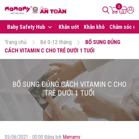
0
Baby Safety Hub
Khăn ướt
Khăn khô
Chăm sóc da
Trang chủ
Bé 0-12 tháng
BỔ SUNG ĐÚNG
CÁCH VITAMIN C CHO TRẺ DƯỚI 1 TUỔI
BỔ SUNG ĐÚNG CÁCH VITAMIN C CHO
TRẺ DƯỚI 1 TUỔI
05/06/2021 - 00:00 Đăng bởi
Mamamy