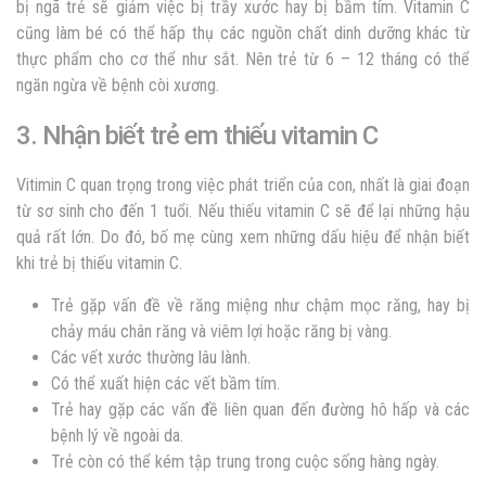
bị ngã trẻ sẽ giảm việc bị trầy xước hay bị bầm tím. Vitamin C
cũng làm bé có thể hấp thụ các nguồn chất dinh dưỡng khác từ
thực phẩm cho cơ thể như sắt. Nên trẻ từ 6 – 12 tháng có thể
ngăn ngừa về bệnh còi xương.
3. Nhận biết trẻ em thiếu vitamin C
Vitimin C quan trọng trong việc phát triển của con, nhất là giai đoạn
từ sơ sinh cho đến 1 tuổi. Nếu thiếu vitamin C sẽ để lại những hậu
quả rất lớn. Do đó, bố mẹ cùng xem những dấu hiệu để nhận biết
khi trẻ bị thiếu vitamin C.
Trẻ gặp vấn đề về răng miệng như chậm mọc răng, hay bị
chảy máu chân răng và viêm lợi hoặc răng bị vàng.
Các vết xước thường lâu lành.
Có thể xuất hiện các vết bầm tím.
Trẻ hay gặp các vấn đề liên quan đến đường hô hấp và các
bệnh lý về ngoài da.
Trẻ còn có thể kém tập trung trong cuộc sống hàng ngày.