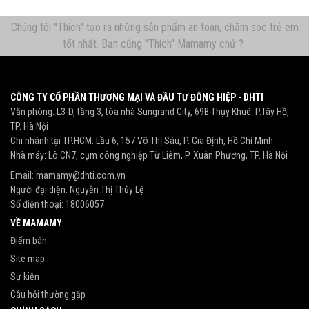
Chúng tôi "Thích" tạo ra những sản phẩm an toàn, chăm sóc trẻ em
tốt nhất. Bạn cũng "Thích" Mamamy chứ ?
CÔNG TY CỔ PHẦN THƯƠNG MẠI VÀ ĐẦU TƯ ĐÔNG HIỆP - DHTI
Văn phòng: L3-D, tầng 3, tòa nhà Sungrand City, 69B Thụy Khuê. P.Tây Hồ,
TP. Hà Nội
Chi nhánh tại TP.HCM: Lầu 6, 157 Võ Thị Sáu, P. Gia Định, Hồ Chí Minh
Nhà máy: Lô CN7, cụm công nghiệp Từ Liêm, P. Xuân Phương, TP. Hà Nội
Email:
mamamy@dhti.com.vn
Người đại diện: Nguyễn Thị Thủy Lệ
Số điện thoại:
18006057
VỀ MAMAMY
Điểm bán
Site map
Sự kiện
Câu hỏi thường gặp