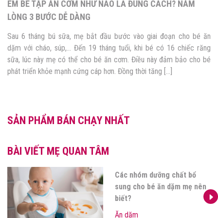
EM BÉ TẬP ĂN CƠM NHƯ NÀO LÀ ĐÚNG CÁCH? NẰM
LÒNG 3 BƯỚC DỄ DÀNG
Sau 6 tháng bú sữa, mẹ bắt đầu bước vào giai đoạn cho bé ăn
dặm với cháo, súp,… Đến 19 tháng tuổi, khi bé có 16 chiếc răng
sữa, lúc này mẹ có thể cho bé ăn cơm. Điều này đảm bảo cho bé
phát triển khỏe mạnh cứng cáp hơn. Đồng thời tăng […]
SẢN PHẨM BÁN CHẠY NHẤT
BÀI VIẾT MẸ QUAN TÂM
Các nhóm dưỡng chất bổ
sung cho bé ăn dặm mẹ nên
biết?
Ăn dặm