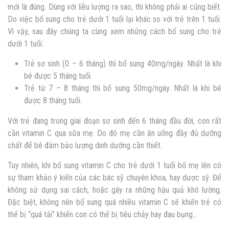
mới là đúng. Dùng với liều lượng ra sao, thì không phải ai cũng biết.
Do việc bổ sung cho trẻ dưới 1 tuổi lại khác so với trẻ trên 1 tuổi.
Vì vậy, sau đây chúng ta cùng xem những cách bổ sung cho trẻ
dưới 1 tuổi:
Trẻ sơ sinh (0 – 6 tháng) thì bổ sung 40mg/ngày. Nhất là khi
bé được 5 tháng tuổi.
Trẻ từ 7 – 8 tháng thì bổ sung 50mg/ngày. Nhất là khi bé
được 8 tháng tuổi.
Với trẻ đang trong giai đoạn sơ sinh đến 6 tháng đầu đời, con rất
cần vitamin C qua sữa mẹ. Do đó mẹ cần ăn uống đầy đủ dưỡng
chất để bé đảm bảo lượng dinh dưỡng cần thiết.
Tuy nhiên, khi bổ sung vitamin C cho trẻ dưới 1 tuổi bố mẹ lên có
sự tham khảo ý kiến của các bác sỹ chuyên khoa, hay dược sỹ. Để
không sử dụng sai cách, hoặc gây ra những hậu quả khó lường.
Đặc biệt, không nên bổ sung quá nhiều vitamin C sẽ khiến trẻ có
thể bị “quá tải” khiến con có thể bị tiêu chảy hay đau bụng…