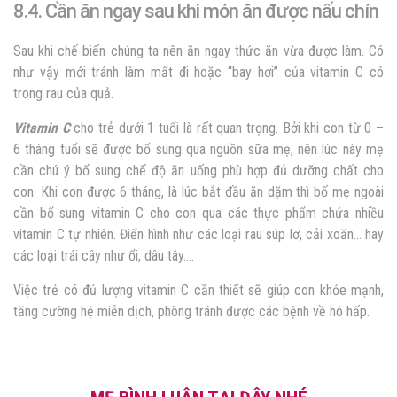
8.4. Cần ăn ngay sau khi món ăn được nấu chín
Sau khi chế biến chúng ta nên ăn ngay thức ăn vừa được làm. Có
như vậy mới tránh làm mất đi hoặc “bay hơi” của vitamin C có
trong rau của quả.
Vitamin C
cho trẻ dưới 1 tuổi là rất quan trọng. Bởi khi con từ 0 –
6 tháng tuổi sẽ được bổ sung qua nguồn sữa mẹ, nên lúc này mẹ
cần chú ý bổ sung chế độ ăn uống phù hợp đủ dưỡng chất cho
con. Khi con được 6 tháng, là lúc bắt đầu ăn dặm thì bố mẹ ngoài
cần bổ sung vitamin C cho con qua các thực phẩm chứa nhiều
vitamin C tự nhiên. Điển hình như các loại rau súp lơ, cải xoăn… hay
các loại trái cây như ổi, dâu tây….
Việc trẻ có đủ lượng vitamin C cần thiết sẽ giúp con khỏe mạnh,
tăng cường hệ miễn dịch, phòng tránh được các bệnh về hô hấp.