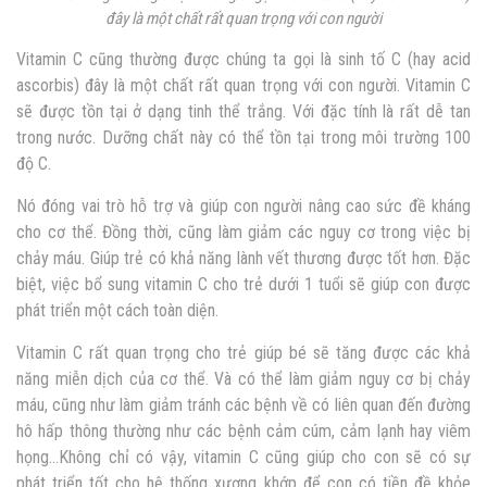
đây là một chất rất quan trọng với con người
Vitamin C cũng thường được chúng ta gọi là sinh tố C (hay acid
ascorbis) đây là một chất rất quan trọng với con người. Vitamin C
sẽ được tồn tại ở dạng tinh thể trắng. Với đặc tính là rất dễ tan
trong nước. Dưỡng chất này có thể tồn tại trong môi trường 100
độ C.
Nó đóng vai trò hỗ trợ và giúp con người nâng cao sức đề kháng
cho cơ thể. Đồng thời, cũng làm giảm các nguy cơ trong việc bị
chảy máu. Giúp trẻ có khả năng lành vết thương được tốt hơn. Đặc
biệt, việc bổ sung vitamin C cho trẻ dưới 1 tuổi sẽ giúp con được
phát triển một cách toàn diện.
Vitamin C rất quan trọng cho trẻ giúp bé sẽ tăng được các khả
năng miễn dịch của cơ thể. Và có thể làm giảm nguy cơ bị chảy
máu, cũng như làm giảm tránh các bệnh về có liên quan đến đường
hô hấp thông thường như các bệnh cảm cúm, cảm lạnh hay viêm
họng…Không chỉ có vậy, vitamin C cũng giúp cho con sẽ có sự
phát triển tốt cho hệ thống xương khớp để con có tiền đề khỏe