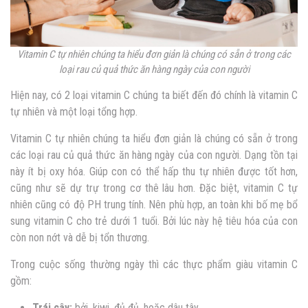
Vitamin C tự nhiên chúng ta hiểu đơn giản là chúng có sẵn ở trong các
loại rau củ quả thức ăn hàng ngày của con người
Hiện nay, có 2 loại vitamin C chúng ta biết đến đó chính là vitamin C
tự nhiên và một loại tổng hợp.
Vitamin C tự nhiên chúng ta hiểu đơn giản là chúng có sẵn ở trong
các loại rau củ quả thức ăn hàng ngày của con người. Dạng tồn tại
này ít bị oxy hóa. Giúp con có thể hấp thu tự nhiên được tốt hơn,
cũng như sẽ dự trự trong cơ thê lâu hơn. Đặc biệt, vitamin C tự
nhiên cũng có độ PH trung tính. Nên phù hợp, an toàn khi bố mẹ bổ
sung vitamin C cho trẻ dưới 1 tuổi. Bởi lúc này hệ tiêu hóa của con
còn non nớt và dễ bị tổn thương.
Trong cuộc sống thường ngày thì các thực phẩm giàu vitamin C
gồm:
Trái cây:
bởi, kiwi, đủ đủ, hoặc dâu tây…