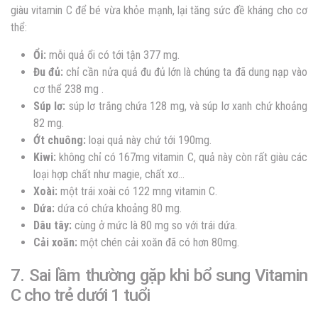
giàu vitamin C để bé vừa khỏe mạnh, lại tăng sức đề kháng cho cơ
thể:
Ổi:
mỗi quả ổi có tới tận 377 mg.
Đu đủ:
chỉ cần nửa quả đu đủ lớn là chúng ta đã dung nạp vào
cơ thể 238 mg .
Súp lơ:
súp lơ trắng chứa 128 mg, và súp lơ xanh chứ khoảng
82 mg.
Ớt chuông:
loại quả này chứ tới 190mg.
Kiwi:
không chỉ có 167mg vitamin C, quả này còn rất giàu các
loại hợp chất như magie, chất xơ…
Xoài:
một trái xoài có 122 mng vitamin C.
Dứa:
dứa có chứa khoảng 80 mg.
Dâu tây:
cùng ở mức là 80 mg so với trái dứa.
Cải xoăn:
một chén cải xoăn đã có hơn 80mg.
7. Sai lầm thường gặp khi bổ sung Vitamin
C cho trẻ dưới 1 tuổi