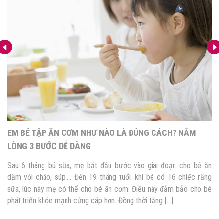
EM BÉ TẬP ĂN CƠM NHƯ NÀO LÀ ĐÚNG CÁCH? NẰM
LÒNG 3 BƯỚC DỄ DÀNG
Sau 6 tháng bú sữa, mẹ bắt đầu bước vào giai đoạn cho bé ăn
dặm với cháo, súp,… Đến 19 tháng tuổi, khi bé có 16 chiếc răng
sữa, lúc này mẹ có thể cho bé ăn cơm. Điều này đảm bảo cho bé
phát triển khỏe mạnh cứng cáp hơn. Đồng thời tăng […]