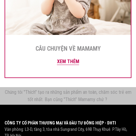
CÂU CHUYỆN VỀ MAMAMY
XEM THÊM
Chúng tôi "Thích" tạo ra những sản phẩm an toàn, chăm sóc trẻ em
tốt nhất. Bạn cũng "Thích" Mamamy chứ ?
CÔNG TY CỔ PHẦN THƯƠNG MẠI VÀ ĐẦU TƯ ĐÔNG HIỆP - DHTI
Văn phòng: L3-D, tầng 3, tòa nhà Sungrand City, 69B Thụy Khuê. P.Tây Hồ,
TP. Hà Nội