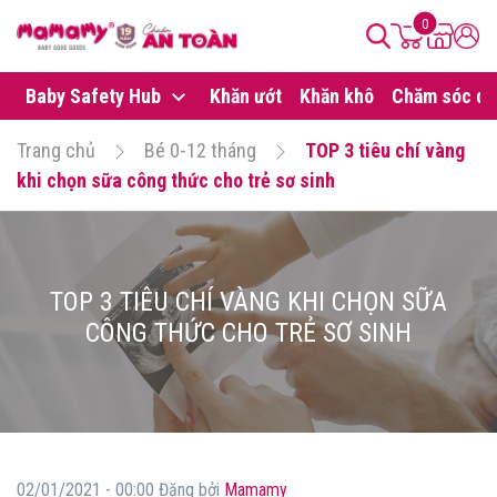
0
Baby Safety Hub
Khăn ướt
Khăn khô
Chăm sóc da
Trang chủ
Bé 0-12 tháng
TOP 3 tiêu chí vàng
khi chọn sữa công thức cho trẻ sơ sinh
TOP 3 TIÊU CHÍ VÀNG KHI CHỌN SỮA
CÔNG THỨC CHO TRẺ SƠ SINH
02/01/2021 - 00:00 Đăng bởi
Mamamy