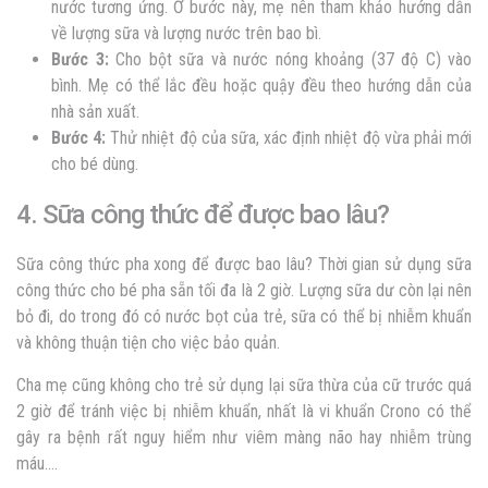
nước tương ứng. Ở bước này, mẹ nên tham khảo hướng dẫn
về lượng sữa và lượng nước trên bao bì.
Bước 3:
Cho bột sữa và nước nóng khoảng (37 độ C) vào
bình. Mẹ có thể lắc đều hoặc quậy đều theo hướng dẫn của
nhà sản xuất.
Bước 4:
Thử nhiệt độ của sữa, xác định nhiệt độ vừa phải mới
cho bé dùng.
4. Sữa công thức để được bao lâu?
Sữa công thức pha xong để được bao lâu? Thời gian sử dụng sữa
công thức cho bé pha sẵn tối đa là 2 giờ. Lượng sữa dư còn lại nên
bỏ đi, do trong đó có nước bọt của trẻ, sữa có thể bị nhiễm khuẩn
và không thuận tiện cho việc bảo quản.
Cha mẹ cũng không cho trẻ sử dụng lại sữa thừa của cữ trước quá
2 giờ để tránh việc bị nhiễm khuẩn, nhất là vi khuẩn Crono có thể
gây ra bệnh rất nguy hiểm như viêm màng não hay nhiễm trùng
máu….