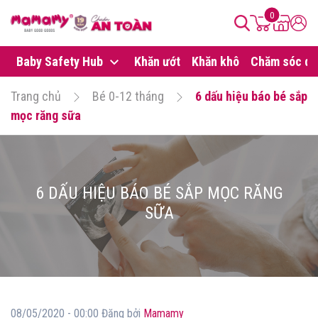
0
Baby Safety Hub
Khăn ướt
Khăn khô
Chăm sóc da
Trang chủ
Bé 0-12 tháng
6 dấu hiệu báo bé sắp
mọc răng sữa
6 DẤU HIỆU BÁO BÉ SẮP MỌC RĂNG
SỮA
08/05/2020 - 00:00 Đăng bởi
Mamamy