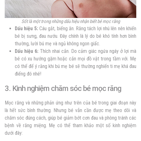
Sốt là một trong những dấu hiệu nhận biết bé mọc răng
Dấu hiệu 5:
Cáu gắt, biếng ăn. Răng tách lợi nhú lên nên khiến
bé bị sưng, đau nướu. Đây chính là lý do bé khó tính hơn bình
thường, lười bú mẹ và ngủ không ngon giấc.
Dấu hiệu 6:
Thích nhai cắn. Do cảm giác ngứa ngáy ở lợi mà
bé có xu hướng gặm hoặc cắn mọi đồ vật trong tầm với. Mẹ
có thể để ý rằng khi bú mẹ bé sẽ thường nghiến ti mẹ khá đau
điếng đó nhé!
3. Kinh nghiệm chăm sóc bé mọc răng
Mọc răng và những phản ứng như trên của bé trong giai đoạn này
là hết sức bình thường. Nhưng bé vẫn cần được mẹ theo dõi và
chăm sóc đúng cách, giúp bé giảm bớt cơn đau và phòng tránh các
bệnh về răng miệng. Mẹ có thể tham khảo một số kinh nghiệm
dưới đây: