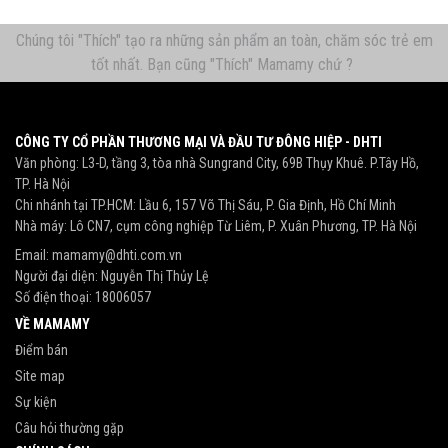
Chúng tôi "Thích" tạo ra những sản phẩm an toàn, chăm sóc trẻ em
tốt nhất. Bạn cũng "Thích" Mamamy chứ ?
CÔNG TY CỔ PHẦN THƯƠNG MẠI VÀ ĐẦU TƯ ĐÔNG HIỆP - DHTI
Văn phòng: L3-D, tầng 3, tòa nhà Sungrand City, 69B Thụy Khuê. P.Tây Hồ,
TP. Hà Nội
Chi nhánh tại TP.HCM: Lầu 6, 157 Võ Thị Sáu, P. Gia Định, Hồ Chí Minh
Nhà máy: Lô CN7, cụm công nghiệp Từ Liêm, P. Xuân Phương, TP. Hà Nội
Email:
mamamy@dhti.com.vn
Người đại diện: Nguyễn Thị Thủy Lệ
Số điện thoại:
18006057
VỀ MAMAMY
Điểm bán
Site map
Sự kiện
Câu hỏi thường gặp