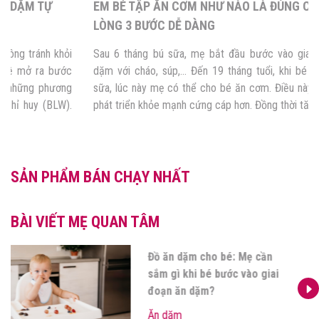
EM BÉ TẬP ĂN CƠM NHƯ NÀO LÀ ĐÚNG CÁCH? NẰM
LÒNG 3 BƯỚC DỄ DÀNG
Sau 6 tháng bú sữa, mẹ bắt đầu bước vào giai đoạn cho bé ăn
dặm với cháo, súp,… Đến 19 tháng tuổi, khi bé có 16 chiếc răng
sữa, lúc này mẹ có thể cho bé ăn cơm. Điều này đảm bảo cho bé
phát triển khỏe mạnh cứng cáp hơn. Đồng thời tăng […]
SẢN PHẨM BÁN CHẠY NHẤT
BÀI VIẾT MẸ QUAN TÂM
Các nhóm dưỡng chất bổ
sung cho bé ăn dặm mẹ nên
biết?
Ăn dặm