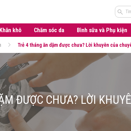
Tì
Khăn khô
Chăm sóc da
Bình sữa và Phụ kiện
m
Trẻ 4 tháng ăn dặm được chưa? Lời khuyên của chuy
ẶM ĐƯỢC CHƯA? LỜI KHUY