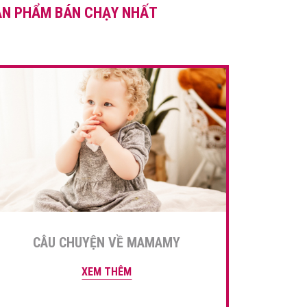
ẢN PHẨM BÁN CHẠY NHẤT
dưỡng cao, bé được măm
măm bữa phụ hấp dẫn, đầy
màu sắc. Trong bài […]
CÂU CHUYỆN VỀ MAMAMY
XEM THÊM