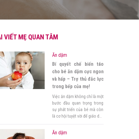
I VIẾT MẸ QUAN TÂM
Ăn dặm
Bí quyết chế biến táo
cho bé ăn dặm cực ngon
và hấp – Trợ thủ đắc lực
trong bếp của mẹ!
Việc ăn dặm không chỉ là một
bước đầu quan trọng trong
sự phát triển của bé mà còn
là cơ hội tuyệt vời để giáo dục
vị giác của các bé cưng. Ăn
dặm bằng trái cây luôn là một
Ăn dặm
sự lựa chọn hàng đầu của