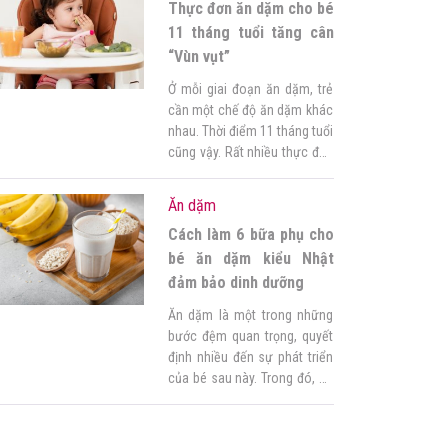
Thực đơn ăn dặm cho bé
các mẹ bỉm sữa. Trong số
các loại […]
11 tháng tuổi tăng cân
“Vùn vụt”
Ở mỗi giai đoạn ăn dặm, trẻ
cần một chế độ ăn dặm khác
nhau. Thời điểm 11 tháng tuổi
cũng vậy. Rất nhiều thực đơn
đã được mẹ lựa chọn cho bé.
Bài viết của Góc của mẹ sẽ
Ăn dặm
giới thiệu một số thực đơn ăn
Cách làm 6 bữa phụ cho
dặm cho bé 11 tháng tuổi để
các […]
bé ăn dặm kiểu Nhật
đảm bảo dinh dưỡng
Ăn dặm là một trong những
bước đệm quan trọng, quyết
định nhiều đến sự phát triển
của bé sau này. Trong đó, ăn
dặm kiểu Nhật là phương
pháp được nhiều mẹ bỉm ưa
chuộng vì hàm lượng dinh