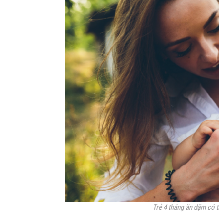
Trẻ 4 tháng ăn dặm có 