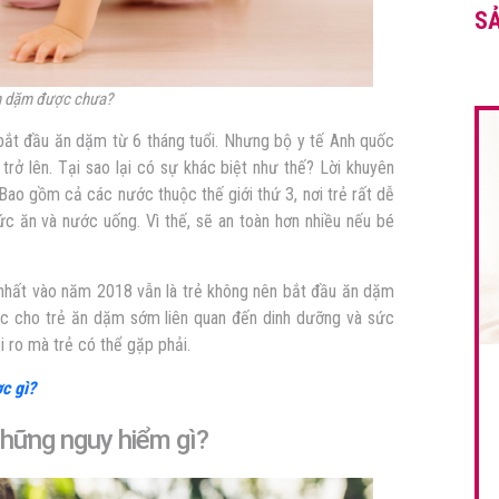
S
ăn dặm được chưa?
bắt đầu ăn dặm từ 6 tháng tuổi. Nhưng bộ y tế Anh quốc
 trở lên. Tại sao lại có sự khác biệt như thế? Lời khuyên
Bao gồm cả các nước thuộc thế giới thứ 3, nơi trẻ rất dễ
ức ăn và nước uống. Vì thế, sẽ an toàn hơn nhiều nếu bé
 nhất vào năm 2018 vẫn là trẻ không nên bắt đầu ăn dặm
việc cho trẻ ăn dặm sớm liên quan đến dinh dưỡng và sức
ủi ro mà trẻ có thể gặp phải.
c gì?
những nguy hiểm gì?