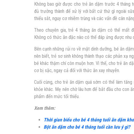
Không bao giờ được cho trẻ ăn dặm trước 4 tháng tu
đủ trưởng thành để xử lý với bất cứ thứ gì ngoài s
thiếu sắt, nguy cơ nhiễm trùng và các vấn đề cân nặn
Theo chuyên gia,
trẻ 4 tháng ăn dặm
có thể mất đi
Không có thức ăn đặc nào có thể đáp ứng được nhu c
Bên cạnh những rủi ro về mặt dinh dưỡng, bé ăn dặ
nên biết, trẻ sơ sinh không thành thạo các phản xạ n
bé khác thậm chí còn muộn hơn. Vì thế, cho trẻ ăn d
cơ bị sặc, ngay cả đối với thức ăn xay nhuyễn.
Cuối cùng, cho trẻ ăn dặm quá sớm có thể làm tăng
khỏe khác. Mẹ nên chờ lâu hơn để bắt đầu cho con ă
phẩm đến mức tối thiểu.
Xem thêm:
Thời gian biểu cho bé 4 tháng tuổi ăn dặm kh
Bột ăn dặm cho bé 4 tháng tuổi cần lưu ý gì?