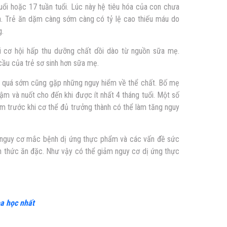
ổi hoặc 17 tuần tuổi. Lúc này hệ tiêu hóa của con chưa
ữa. Trẻ ăn dặm càng sớm càng có tỷ lệ cao thiếu máu do
g.
 cơ hội hấp thu dưỡng chất dồi dào từ nguồn sữa mẹ.
ầu của trẻ sơ sinh hơn sữa mẹ.
m quá sớm cũng gặp những nguy hiểm về thể chất. Bố mẹ
gậm và nuốt cho đến khi được ít nhất 4 tháng tuổi. Một số
ặm trước khi cơ thể đủ trưởng thành có thể làm tăng nguy
 nguy cơ mắc bệnh dị ứng thực phẩm và các vấn đề sức
n thức ăn đặc. Như vậy có thể giảm nguy cơ dị ứng thực
oa học nhất