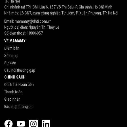
TP. Hà Nội
Chi nhánh tại TP.HCM: Lầu 6, 157 Võ Thị Sáu, P. Gia Định, Hồ Chí Minh
Nhà máy: Lô CN7, cụm công nghiệp Từ Liêm, P. Xuân Phương, TP. Hà Nội
Email:
mamamy@dhti.com.vn
Người đại diện: Nguyễn Thị Thủy Lệ
Số điện thoại:
18006057
VỀ MAMAMY
Điểm bán
Site map
Sự kiện
Câu hỏi thường gặp
CHÍNH SÁCH
Đổi trả & Hoàn tiền
Thanh toán
Giao nhận
Bảo mật thông tin