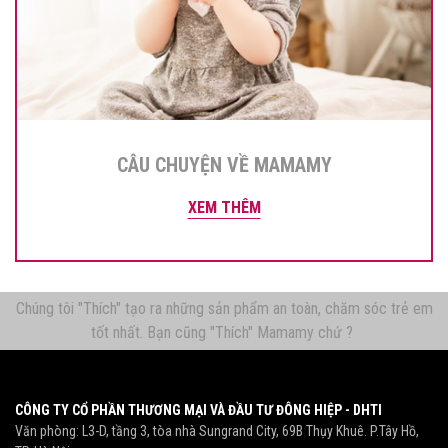
CÂU CHUYỆN VỀ MAMAMY
XEM THÊM
Chúng tôi "Thích" tạo ra những sản phẩm an toàn, chăm sóc trẻ em
tốt nhất. Bạn cũng "Thích" Mamamy chứ ?
CÔNG TY CỔ PHẦN THƯƠNG MẠI VÀ ĐẦU TƯ ĐÔNG HIỆP - DHTI
Văn phòng: L3-D, tầng 3, tòa nhà Sungrand City, 69B Thụy Khuê. P.Tây Hồ,