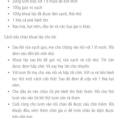
200g lươn bóp với 1 ít muối để bớt nhớt
100g gạo vo sạch
100g khoai tây đã được làm sạch, thái nhỏ
1 thìa cà phê hành tím
Rau mùi, hạt nêm, dầu ăn và các loại gia vị khác.
Cách nấu
cháo khoai tây cho bé:
Sau khi rửa sạch gạo, mẹ cho chúng vào nồi với 1 lít nước. Rồi
đem nấu đến khi chín nhừ.
Khoai tây sau khi đã gọt vỏ, rửa sạch và cắt nhỏ. Thì cần
được đem hấp chín. Và xay hay tán cho nhuyễn.
Với lươn thì mẹ cho vào nồi và hấp tới chín. Vớt ra và tiến hành
lọc thịt một cách cẩn thật. Sau đó đem đi ướp với 1 thìa hạt
nêm.
Cho dầu ăn vào chảo rồi phi hành tím thật thơm. Rồi cho thịt
lươn vào xào tới khi thịt lươn săn và thơm.
Cuối cùng cho lươn vào nồi cháo đã được nấu chín mềm. Rồi
khuấy đều, nêm thêm chút gia vị để món cháo ăn dặm được
hấp dẫn hơn.