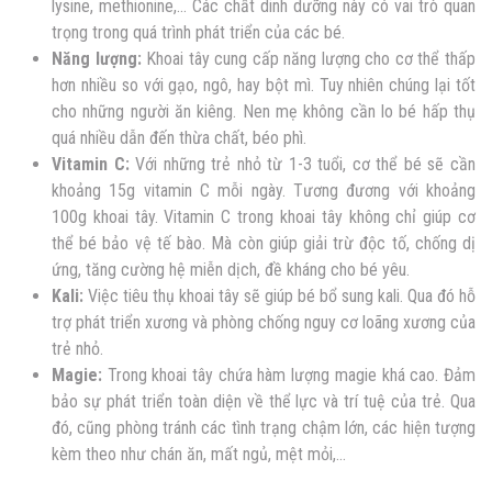
lysine, methionine,… Các chất dinh dưỡng này có vai trò quan
trọng trong quá trình phát triển của các bé.
Năng lượng:
Khoai tây cung cấp năng lượng cho cơ thể thấp
hơn nhiều so với gạo, ngô, hay bột mì. Tuy nhiên chúng lại tốt
cho những người ăn kiêng. Nen mẹ không cần lo bé hấp thụ
quá nhiều dẫn đến thừa chất, béo phì.
Vitamin C:
Với những trẻ nhỏ từ 1-3 tuổi, cơ thể bé sẽ cần
khoảng 15g vitamin C mỗi ngày. Tương đương với khoảng
100g khoai tây. Vitamin C trong khoai tây không chỉ giúp cơ
thể bé bảo vệ tế bào. Mà còn giúp giải trừ độc tố, chống dị
ứng, tăng cường hệ miễn dịch, đề kháng cho bé yêu.
Kali:
Việc tiêu thụ khoai tây sẽ giúp bé bổ sung kali. Qua đó hỗ
trợ phát triển xương và phòng chống nguy cơ loãng xương của
trẻ nhỏ.
Magie:
Trong khoai tây chứa hàm lượng magie khá cao. Đảm
bảo sự phát triển toàn diện về thể lực và trí tuệ của trẻ. Qua
đó, cũng phòng tránh các tình trạng chậm lớn, các hiện tượng
kèm theo như chán ăn, mất ngủ, mệt mỏi,…