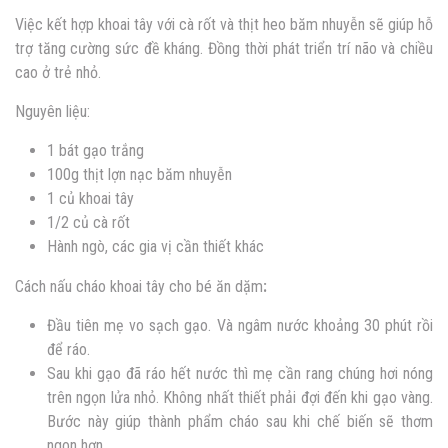
Việc kết hợp khoai tây với cà rốt và thịt heo băm nhuyễn sẽ giúp hỗ
trợ tăng cường sức đề kháng. Đồng thời phát triển trí não và chiều
cao ở trẻ nhỏ.
Nguyên liệu:
1 bát gạo trắng
100g thịt lợn nạc băm nhuyễn
1 củ khoai tây
1/2 củ cà rốt
Hành ngò, các gia vị cần thiết khác
Cách nấu
cháo khoai tây cho bé ăn dặm
:
Đầu tiên mẹ vo sạch gạo. Và ngâm nước khoảng 30 phút rồi
để ráo.
Sau khi gạo đã ráo hết nước thì mẹ cần rang chúng hơi nóng
trên ngọn lửa nhỏ. Không nhất thiết phải đợi đến khi gạo vàng.
Bước này giúp thành phẩm cháo sau khi chế biến sẽ thơm
ngon hơn.