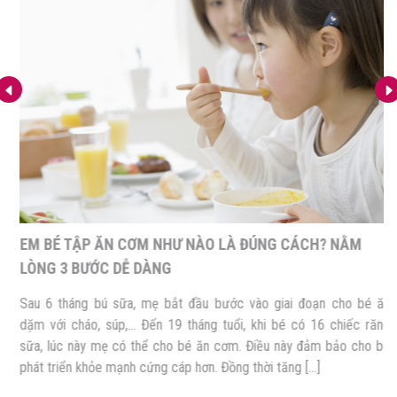
EM BÉ TẬP ĂN CƠM NHƯ NÀO LÀ ĐÚNG CÁCH? NẰM
LÒNG 3 BƯỚC DỄ DÀNG
Sau 6 tháng bú sữa, mẹ bắt đầu bước vào giai đoạn cho bé ăn
dặm với cháo, súp,… Đến 19 tháng tuổi, khi bé có 16 chiếc răng
sữa, lúc này mẹ có thể cho bé ăn cơm. Điều này đảm bảo cho bé
phát triển khỏe mạnh cứng cáp hơn. Đồng thời tăng […]