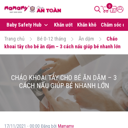
0
Baby Safety Hub
Khăn ướt
Khăn khô
Chăm sóc da
Trang chủ
Bé 0-12 tháng
Ăn dặm
Cháo
khoai tây cho bé ăn dặm – 3 cách nấu giúp bé nhanh lớn
CHÁO KHOAI TÂY CHO BÉ ĂN DẶM – 3
CÁCH NẤU GIÚP BÉ NHANH LỚN
17/11/2021 - 00:00 Đăng bởi
Mamamy