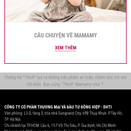
CÂU CHUYỆN VỀ MAMAMY
XEM THÊM
Chúng tôi "Thích" tạo ra những sản phẩm an toàn, chăm sóc trẻ em
tốt nhất. Bạn cũng "Thích" Mamamy chứ ?
CÔNG TY CỔ PHẦN THƯƠNG MẠI VÀ ĐẦU TƯ ĐÔNG HIỆP - DHTI
Văn phòng: L3-D, tầng 3, tòa nhà Sungrand City, 69B Thụy Khuê. P.Tây Hồ,
TP. Hà Nội
Chi nhánh tại TP.HCM: Lầu 6, 157 Võ Thị Sáu, P. Gia Định, Hồ Chí Minh