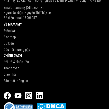
Nhà máy: Lô CN7, cụm công nghiệp Từ Liêm, P. Xuân Phương, TP. Hà Nội
Email:
mamamy@dhti.com.vn
Người đại diện: Nguyễn Thị Thủy Lệ
Số điện thoại:
18006057
VỀ MAMAMY
Điểm bán
Site map
Sự kiện
Câu hỏi thường gặp
CHÍNH SÁCH
Đổi trả & Hoàn tiền
Thanh toán
Giao nhận
Bảo mật thông tin