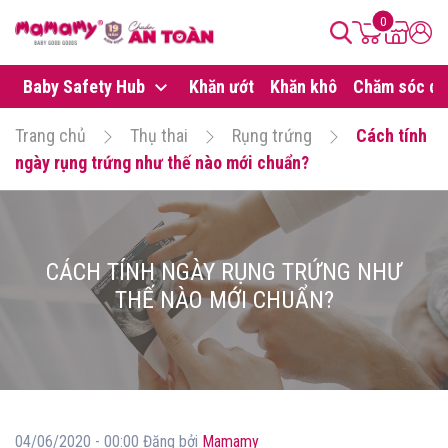
0
Baby Safety Hub
Khăn ướt
Khăn khô
Chăm sóc da
Trang chủ
Thụ thai
Rụng trứng
Cách tính
ngày rụng trứng như thế nào mới chuẩn?
CÁCH TÍNH NGÀY RỤNG TRỨNG NHƯ
THẾ NÀO MỚI CHUẨN?
04/06/2020 - 00:00 Đăng bởi
Mamamy