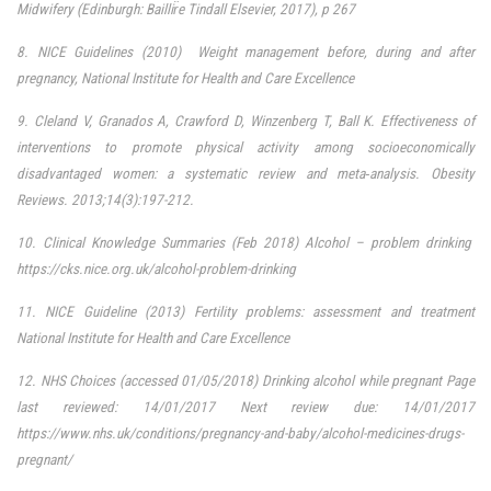
Midwifery (Edinburgh: Baillir̈e Tindall Elsevier, 2017), p 267
8. NICE Guidelines (2010) Weight management before, during and after
pregnancy, National Institute for Health and Care Excellence
9. Cleland V, Granados A, Crawford D, Winzenberg T, Ball K. Effectiveness of
interventions to promote physical activity among socioeconomically
disadvantaged women: a systematic review and meta‐analysis. Obesity
Reviews. 2013;14(3):197-212.
10. Clinical Knowledge Summaries (Feb 2018) Alcohol – problem drinking
https://cks.nice.org.uk/alcohol-problem-drinking
11. NICE Guideline (2013) Fertility problems: assessment and treatment
National Institute for Health and Care Excellence
12. NHS Choices (accessed 01/05/2018) Drinking alcohol while pregnant Page
last reviewed: 14/01/2017 Next review due: 14/01/2017
https://www.nhs.uk/conditions/pregnancy-and-baby/alcohol-medicines-drugs-
pregnant/