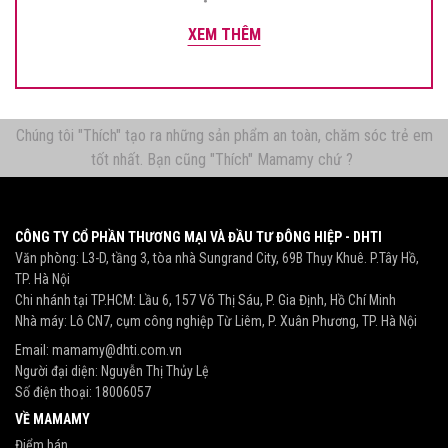
XEM THÊM
Chúng tôi "Thích" tạo ra những sản phẩm an toàn, chăm sóc trẻ em
tốt nhất. Bạn cũng "Thích" Mamamy chứ ?
CÔNG TY CỔ PHẦN THƯƠNG MẠI VÀ ĐẦU TƯ ĐÔNG HIỆP - DHTI
Văn phòng: L3-D, tầng 3, tòa nhà Sungrand City, 69B Thụy Khuê. P.Tây Hồ,
TP. Hà Nội
Chi nhánh tại TP.HCM: Lầu 6, 157 Võ Thị Sáu, P. Gia Định, Hồ Chí Minh
Nhà máy: Lô CN7, cụm công nghiệp Từ Liêm, P. Xuân Phương, TP. Hà Nội
Email:
mamamy@dhti.com.vn
Người đại diện: Nguyễn Thị Thủy Lệ
Số điện thoại:
18006057
VỀ MAMAMY
Điểm bán