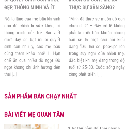
ĐẸP, THÔNG MINH VÀ ÍT
THỰC SỰ SẴN SÀNG?
QUẤY KHÓC
Nỗi lo lắng của mẹ bầu khi sinh
“Mình đã thực sự muốn có con
con đó chính là sức khỏe, trí
chưa nhỉ?” – Đây có lẽ không
thông minh của trẻ. Bài viết
phải là mối băn khoăn nhưng
dưới đây sẽ bật mí bí quyết
hẳn sẽ là một câu hỏi kiểu
sinh con như ý, các mẹ bầu
dạng “lâu lâu sẽ pop-up” lên
cùng tham khảo nhé! 1. Hạn
trong suy nghĩ của nhiều mẹ,
chế ăn quá nhiều đồ ngọt Đồ
đặc biệt khi mẹ đang trong độ
ngọt không chỉ ảnh hưởng đến
tuổi từ 25-33. Cuôc sống ngày
thai […]
càng phát triển, […]
SẢN PHẨM BÁN CHẠY NHẤT
BÀI VIẾT MẸ QUAN TÂM
3 tư thế nằm để thai nhanh