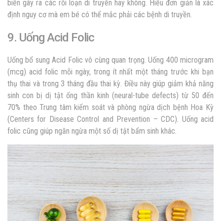
biến gây ra các rối loạn di truyền hay không. Hiểu đơn giản là xác
định nguy cơ mà em bé có thể mắc phải các bệnh di truyền.
9. Uống Acid Folic
Uống bổ sung Acid Folic vô cùng quan trọng. Uống 400 microgram
(mcg) acid folic mỗi ngày, trong ít nhất một tháng trước khi bạn
thụ thai và trong 3 tháng đầu thai kỳ. Điều này giúp giảm khả năng
sinh con bị dị tật ống thần kinh (neural-tube defects) từ 50 đến
70% theo Trung tâm kiểm soát và phòng ngừa dịch bệnh Hoa Kỳ
(Centers for Disease Control and Prevention – CDC). Uống acid
folic cũng giúp ngăn ngừa một số dị tật bẩm sinh khác.