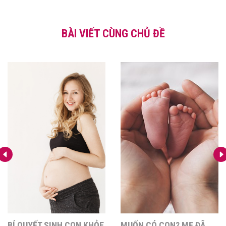
BÀI VIẾT CÙNG CHỦ ĐỀ
BÍ QUYẾT SINH CON KHỎE
MUỐN CÓ CON? MẸ ĐÃ