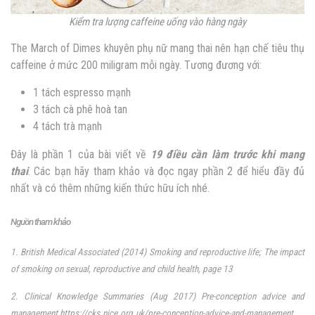
Kiểm tra lượng caffeine uống vào hàng ngày
The March of Dimes khuyên phụ nữ mang thai nên hạn chế tiêu thụ
caffeine ở mức 200 miligram mỗi ngày. Tương đương với:
1 tách espresso mạnh
3 tách cà phê hoà tan
4 tách trà mạnh
Đây là phần 1 của bài viết về
19 điều cần làm trước khi mang
thai
. Các bạn hãy tham khảo và đọc ngay phần 2 để hiểu đầy đủ
nhất và có thêm những kiến thức hữu ích nhé.
Nguồn tham khảo
1. British Medical Associated (2014) Smoking and reproductive life; The impact
of smoking on sexual, reproductive and child health, page 13
2. Clinical Knowledge Summaries (Aug 2017) Pre-conception advice and
management
https://cks.nice.org.uk/pre-conception-advice-and-management