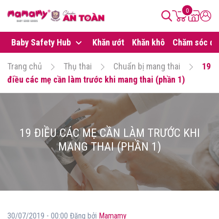
0
Baby Safety Hub
Khăn ướt
Khăn khô
Chăm sóc da
Trang chủ
Thụ thai
Chuẩn bị mang thai
19
điều các mẹ cần làm trước khi mang thai (phần 1)
19 ĐIỀU CÁC MẸ CẦN LÀM TRƯỚC KHI
MANG THAI (PHẦN 1)
30/07/2019 - 00:00 Đăng bởi
Mamamy