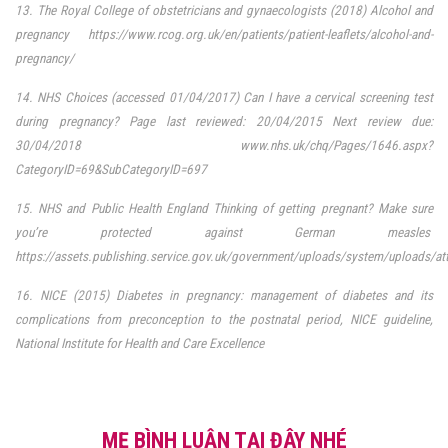
13. The Royal College of obstetricians and gynaecologists (2018) Alcohol and
pregnancy
https://www.rcog.org.uk/en/patients/patient-leaflets/alcohol-and-
pregnancy/
14. NHS Choices (accessed 01/04/2017) Can I have a cervical screening test
during pregnancy? Page last reviewed: 20/04/2015 Next review due:
30/04/2018
www.nhs.uk/chq/Pages/1646.aspx?
CategoryID=69&SubCategoryID=697
15. NHS and Public Health England Thinking of getting pregnant? Make sure
you’re protected against German measles
https://assets.publishing.service.gov.uk/government/uploads/system/uploads/
16. NICE (2015) Diabetes in pregnancy: management of diabetes and its
complications from preconception to the postnatal period, NICE guideline,
National Institute for Health and Care Excellence
MẸ BÌNH LUẬN TẠI ĐÂY NHÉ