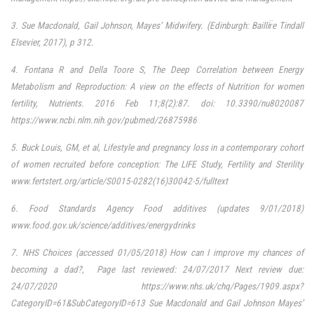
3. Sue Macdonald, Gail Johnson, Mayes’ Midwifery. (Edinburgh: Baillir̈e Tindall
Elsevier, 2017), p 312.
4. Fontana R and Della Toore S, The Deep Correlation between Energy
Metabolism and Reproduction: A view on the effects of Nutrition for women
fertility, Nutrients
.
2016 Feb 11;8(2):87. doi: 10.3390/nu8020087
https://www.ncbi.nlm.nih.gov/pubmed/26875986
5. Buck Louis, GM, et al, Lifestyle and pregnancy loss in a contemporary cohort
of women recruited before conception: The LIFE Study, Fertility and Sterility
www.fertstert.org/article/S0015-0282(16)30042-5/fulltext
6. Food Standards Agency Food additives (updates 9/01/2018)
www.food.gov.uk/science/additives/energydrinks
7. NHS Choices (accessed 01/05/2018) How can I improve my chances of
becoming a dad?, Page last reviewed: 24/07/2017 Next review due:
24/07/2020
https://www.nhs.uk/chq/Pages/1909.aspx?
CategoryID=61&SubCategoryID=613
Sue Macdonald and Gail Johnson Mayes’