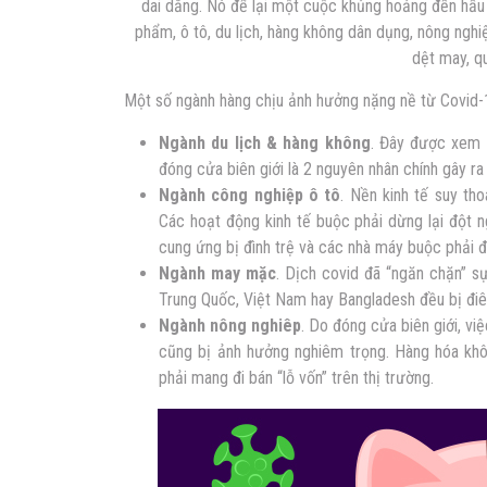
dai dẳng. Nó để lại một cuộc khủng hoảng đến hầu h
phẩm, ô tô, du lịch, hàng không dân dụng, nông nghi
dệt may, qu
Một số ngành hàng chịu ảnh hưởng nặng nề từ Covid-
Ngành du lịch & hàng không
. Đây được xem n
đóng cửa biên giới là 2 nguyên nhân chính gây r
Ngành công nghiệp ô tô
. Nền kinh tế suy th
Các hoạt động kinh tế buộc phải dừng lại đột n
cung ứng bị đình trệ và các nhà máy buộc phải 
Ngành may mặc
. Dịch covid đã “ngăn chặn” s
Trung Quốc, Việt Nam hay Bangladesh đều bị điê
Ngành nông nghiêp
. Do đóng cửa biên giới, v
cũng bị ảnh hưởng nghiêm trọng. Hàng hóa khô
phải mang đi bán “lỗ vốn” trên thị trường.