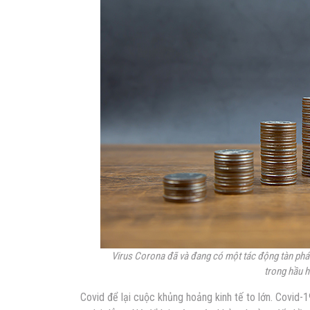
Virus Corona đã và đang có một tác động tàn phá 
trong hầu h
Covid để lại cuộc khủng hoảng kinh tế to lớn. Covid