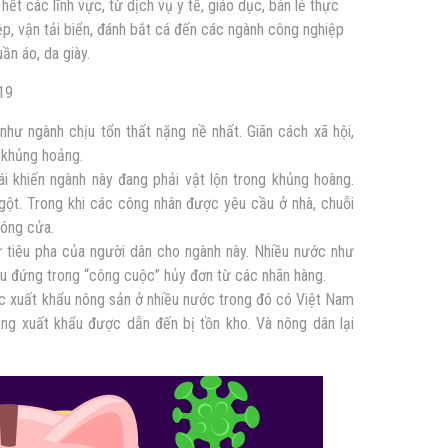
ết các lĩnh vực, từ dịch vụ y tế, giáo dục, bán lẻ thực
ệp, vận tải biển, đánh bắt cá đến các ngành công nghiệp
ần áo, da giày.
19
hư ngành chịu tổn thất nặng nề nhất. Giãn cách xã hội,
a khủng hoảng.
oái khiến ngành này đang phải vật lộn trong khủng hoàng.
gột. Trong khi các công nhân được yêu cầu ở nhà, chuỗi
đóng cửa.
ự tiêu pha của người dân cho ngành này. Nhiều nước như
u đứng trong “công cuộc” hủy đơn từ các nhãn hàng.
iệc xuất khẩu nông sản ở nhiều nước trong đó có Việt Nam
ng xuất khẩu được dẫn đến bị tồn kho. Và nông dân lại