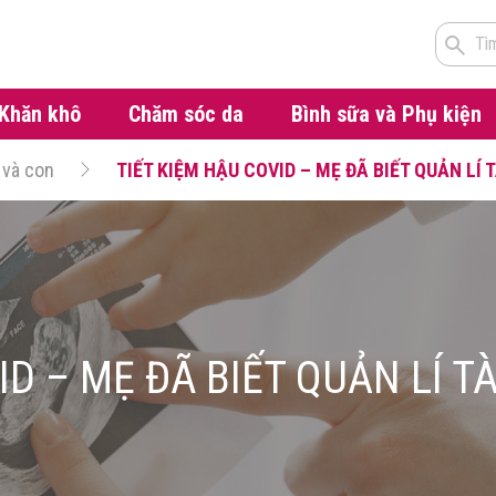
Tì
Khăn khô
Chăm sóc da
Bình sữa và Phụ kiện
 và con
TIẾT KIỆM HẬU COVID – MẸ ĐÃ BIẾT QUẢN LÍ 
ID – MẸ ĐÃ BIẾT QUẢN LÍ T