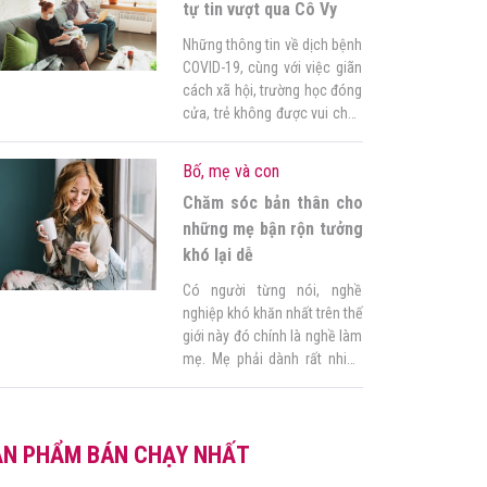
danh sách 21 điều cần […]
tự tin vượt qua Cô Vy
Những thông tin về dịch bệnh
COVID-19, cùng với việc giãn
cách xã hội, trường học đóng
cửa, trẻ không được vui chơi,
tiếp xúc với bạn bè… việc ở
trong nhà thường xuyên cũng
Bố, mẹ và con
khiến trẻ không khỏi buồn
Chăm sóc bản thân cho
chán, lo lắng, căng thẳng.
Nhưng chính lúc này, thay vì
những mẹ bận rộn tưởng
đối mặt với dịch […]
khó lại dễ
Có người từng nói, nghề
nghiệp khó khăn nhất trên thế
giới này đó chính là nghề làm
mẹ. Mẹ phải dành rất nhiều
thời gian để chăm sóc gia
đình và con cái, làm việc nhà,
giữ lửa tổ ấm. Vừa phải làm
ẢN PHẨM BÁN CHẠY NHẤT
mẹ, vừa phải làm vợ, người
phụ nữ phải đối mặt […]