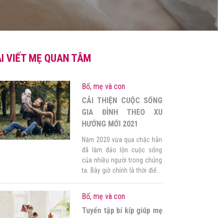
I VIẾT MẸ QUAN TÂM
Bố, mẹ và con
CẢI THIỆN CUỘC SỐNG
GIA ĐÌNH THEO XU
HƯỚNG MỚI 2021
Năm 2020 vừa qua chắc hẳn
đã làm đảo lộn cuộc sống
của nhiều người trong chúng
ta. Bây giờ chính là thời điểm
để chúng ta chỉnh đốn lại mọi
thứ một cách ngay ngắn. Vậy
Bố, mẹ và con
làm thế nào để cải thiện cuộc
Tuyển tập bí kíp giúp mẹ
sống gia đình? Dưới đây là