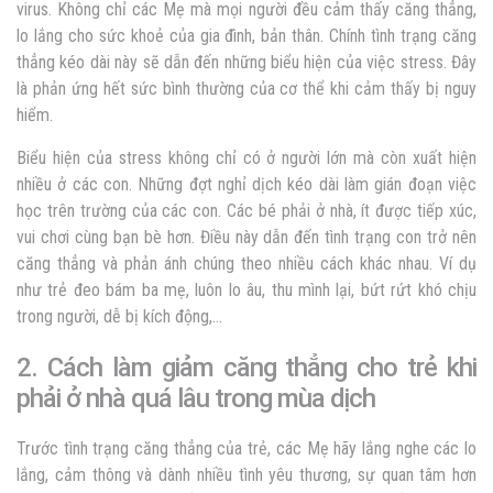
virus. Không chỉ các Mẹ mà mọi người đều cảm thấy căng thẳng,
lo lắng cho sức khoẻ của gia đình, bản thân. Chính tình trạng căng
thẳng kéo dài này sẽ dẫn đến những biểu hiện của việc stress. Đây
là phản ứng hết sức bình thường của cơ thể khi cảm thấy bị nguy
hiểm.
Biểu hiện của stress không chỉ có ở người lớn mà còn xuất hiện
nhiều ở các con. Những đợt nghỉ dịch kéo dài làm gián đoạn việc
học trên trường của các con. Các bé phải ở nhà, ít được tiếp xúc,
vui chơi cùng bạn bè hơn. Điều này dẫn đến tình trạng con trở nên
căng thẳng và phản ánh chúng theo nhiều cách khác nhau. Ví dụ
như trẻ đeo bám ba mẹ, luôn lo âu, thu mình lại, bứt rứt khó chịu
trong người, dễ bị kích động,…
2. Cách làm giảm căng thẳng cho trẻ khi
phải ở nhà quá lâu trong mùa dịch
Trước tình trạng căng thẳng của trẻ, các Mẹ hãy lắng nghe các lo
lắng, cảm thông và dành nhiều tình yêu thương, sự quan tâm hơn