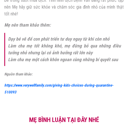
bé trong suốt mùa dịch. Tình hình dịch bệnh vẫn đang rất phức tạp
nên Mẹ hãy giữ sức khỏe và chăm sóc gia đình nhỏ của mình thật
tốt nhé!
Mẹ nên tham khảo thêm:
Dạy bé vẽ để con phát triển tư duy ngay từ khi còn nhỏ
Làm cha mẹ tốt không khó, mẹ đừng bỏ qua những điều
tưởng nhỏ nhưng lại có ảnh hưởng rất lớn này
Làm cha mẹ một cách khôn ngoan cùng những bí quyết sau
Nguồn tham khảo:
https://www.verywellfamily.com/giving-kids-choices-during-quarantine-
510093
MẸ BÌNH LUẬN TẠI ĐÂY NHÉ