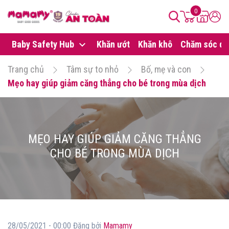
0
Baby Safety Hub
Khăn ướt
Khăn khô
Chăm sóc da
Trang chủ
Tâm sự to nhỏ
Bố, mẹ và con
Mẹo hay giúp giảm căng thẳng cho bé trong mùa dịch
MẸO HAY GIÚP GIẢM CĂNG THẲNG
CHO BÉ TRONG MÙA DỊCH
28/05/2021 - 00:00 Đăng bởi
Mamamy