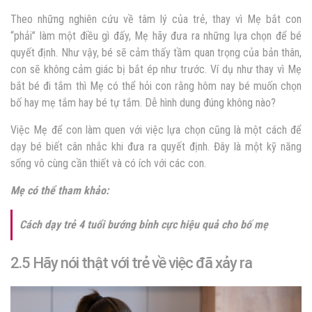
Theo những nghiên cứu về tâm lý của trẻ, thay vì Mẹ bắt con
“phải” làm một điều gì đấy, Mẹ hãy đưa ra những lựa chọn để bé
quyết định. Như vậy, bé sẽ cảm thấy tầm quan trọng của bản thân,
con sẽ không cảm giác bị bắt ép như trước. Ví dụ như thay vì Mẹ
bắt bé đi tắm thì Mẹ có thể hỏi con rằng hôm nay bé muốn chọn
bố hay mẹ tắm hay bé tự tắm. Dễ hình dung đúng không nào?
Việc Mẹ để con làm quen với việc lựa chọn cũng là một cách để
dạy bé biết cân nhắc khi đưa ra quyết định. Đây là một kỹ năng
sống vô cùng cần thiết và có ích với các con.
Mẹ có thể tham khảo:
Cách dạy trẻ 4 tuổi bướng bỉnh cực hiệu quả cho bố mẹ
2.5 Hãy nói thật với trẻ về việc đã xảy ra