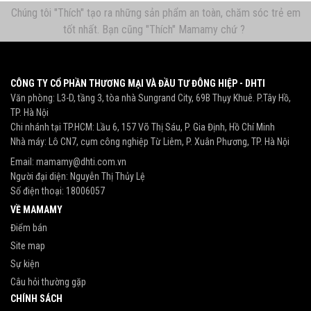
Chúng tôi "Thích" tạo ra những sản phẩm an toàn, chăm sóc trẻ em
tốt nhất. Bạn cũng "Thích" Mamamy chứ ?
CÔNG TY CỔ PHẦN THƯƠNG MẠI VÀ ĐẦU TƯ ĐÔNG HIỆP - DHTI
Văn phòng: L3-D, tầng 3, tòa nhà Sungrand City, 69B Thụy Khuê. P.Tây Hồ,
TP. Hà Nội
Chi nhánh tại TP.HCM: Lầu 6, 157 Võ Thị Sáu, P. Gia Định, Hồ Chí Minh
Nhà máy: Lô CN7, cụm công nghiệp Từ Liêm, P. Xuân Phương, TP. Hà Nội
Email:
mamamy@dhti.com.vn
Người đại diện: Nguyễn Thị Thủy Lệ
Số điện thoại:
18006057
VỀ MAMAMY
Điểm bán
Site map
Sự kiện
Câu hỏi thường gặp
CHÍNH SÁCH