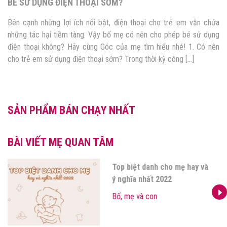
BÉ SỬ DỤNG ĐIỆN THOẠI SỚM?
Bên cạnh những lợi ích nổi bật, điện thoại cho trẻ em vẫn chứa
những tác hại tiềm tàng. Vậy bố mẹ có nên cho phép bé sử dụng
điện thoại không? Hãy cùng Góc của mẹ tìm hiểu nhé! 1. Có nên
cho trẻ em sử dụng điện thoại sớm? Trong thời kỳ công […]
SẢN PHẨM BÁN CHẠY NHẤT
BÀI VIẾT MẸ QUAN TÂM
Top biệt danh cho mẹ hay và
ý nghĩa nhất 2022
Bố, mẹ và con