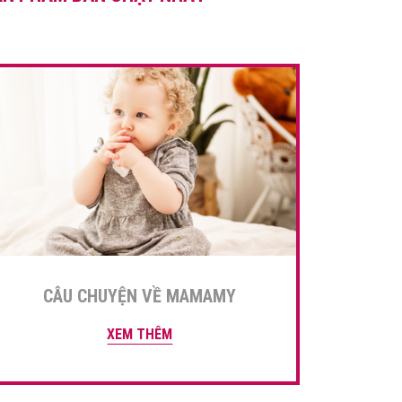
sinh con và cho bé bú. Tuy […]
CÂU CHUYỆN VỀ MAMAMY
XEM THÊM