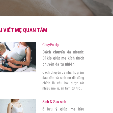
I VIẾT MẸ QUAN TÂM
Chuyển dạ
Cách chuyển dạ nhanh:
Bí kíp giúp mẹ kích thích
chuyển dạ tự nhiên
Cách chuyển dạ nhanh, giảm
đau đớn và sinh nở dễ dàng
chính là câu hỏi được rất
nhiều mẹ quan tâm tới trong
thai kỳ. 1. Chuyển dạ là gì?
Muốn biết cách chuyển dạ
Sinh & Sau sinh
nhanh, trước hết, mẹ nên
5 lưu ý giúp mẹ bầu
hiểu rõ quá trình này. Chuyển