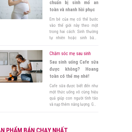
dạ là quá trình thai và phần
chuẩn bị sinh mổ an
phụ […]
toàn và nhanh hồi phục
Em bé của mẹ có thể bước
vào thế giới này theo một
trong hai cách: Sinh thường
tự nhiên hoặc sinh bằng
phương pháp mổ lấy thai.
Nhưng mục tiêu cuối cùng
Chăm sóc mẹ sau sinh
của cả hai phương pháp này
Sau sinh uống Cafe sữa
là sinh ra một em bé khỏe
mạnh một cách an toàn.
được không? Hoang
Ngày nay, sinh mổ […]
toàn có thể mẹ nhé!
Cafe sữa được biết đến như
một thức uống vô cùng hiệu
quả giúp con người tỉnh táo
và nạp thêm năng lượng. Góc
của mẹ biết rằng, uống cafe
sữa có thể là một trong
những thói quen khó bỏ của
ẢN PHẨM BÁN CHẠY NHẤT
mẹ ngay cả khi mang bầu,