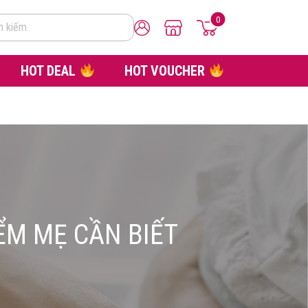
0
m kiếm
HOT DEAL
HOT VOUCHER
ỂM MẸ CẦN BIẾT