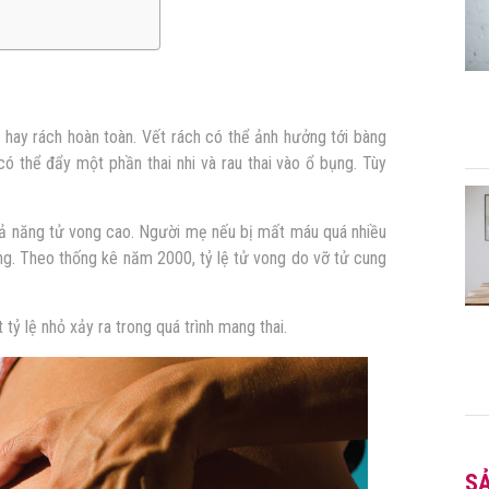
n hay rách hoàn toàn. Vết rách có thể ảnh hưởng tới bàng
ó thể đẩy một phần thai nhi và rau thai vào ổ bụng. Tùy
khả năng tử vong cao. Người mẹ nếu bị mất máu quá nhiều
ong. Theo thống kê năm 2000, tỷ lệ tử vong do vỡ tử cung
tỷ lệ nhỏ xảy ra trong quá trình mang thai.
S