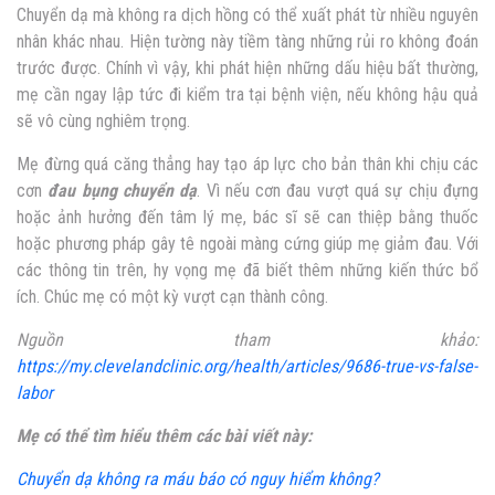
Chuyển dạ mà không ra dịch hồng có thể xuất phát từ nhiều nguyên
nhân khác nhau. Hiện tường này tiềm tàng những rủi ro không đoán
trước được. Chính vì vậy, khi phát hiện những dấu hiệu bất thường,
mẹ cần ngay lập tức đi kiểm tra tại bệnh viện, nếu không hậu quả
sẽ vô cùng nghiêm trọng.
Mẹ đừng quá căng thẳng hay tạo áp lực cho bản thân khi chịu các
cơn
đau bụng chuyển dạ
. Vì nếu cơn đau vượt quá sự chịu đựng
hoặc ảnh hưởng đến tâm lý mẹ, bác sĩ sẽ can thiệp bằng thuốc
hoặc phương pháp gây tê ngoài màng cứng giúp mẹ giảm đau. Với
các thông tin trên, hy vọng mẹ đã biết thêm những kiến thức bổ
ích. Chúc mẹ có một kỳ vượt cạn thành công.
Nguồn tham khảo:
https://my.clevelandclinic.org/health/articles/9686-true-vs-false-
labor
Mẹ có thể tìm hiểu thêm các bài viết này:
Chuyển dạ không ra máu báo có nguy hiểm không?