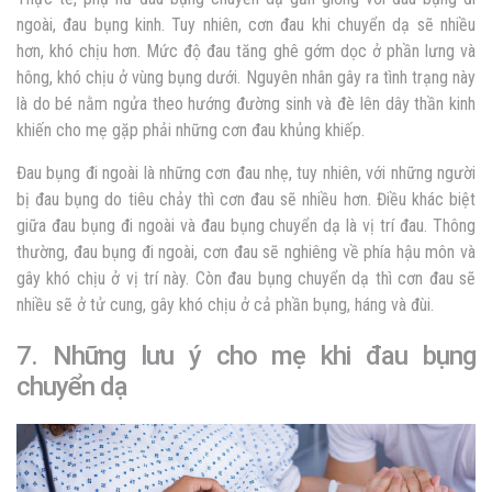
ngoài, đau bụng kinh. Tuy nhiên, cơn đau khi chuyển dạ sẽ nhiều
hơn, khó chịu hơn. Mức độ đau tăng ghê gớm dọc ở phần lưng và
hông, khó chịu ở vùng bụng dưới. Nguyên nhân gây ra tình trạng này
là do bé nằm ngửa theo hướng đường sinh và đè lên dây thần kinh
khiến cho mẹ gặp phải những cơn đau khủng khiếp.
Đau bụng đi ngoài là những cơn đau nhẹ, tuy nhiên, với những người
bị đau bụng do tiêu chảy thì cơn đau sẽ nhiều hơn. Điều khác biệt
giữa đau bụng đi ngoài và đau bụng chuyển dạ là vị trí đau. Thông
thường, đau bụng đi ngoài, cơn đau sẽ nghiêng về phía hậu môn và
gây khó chịu ở vị trí này. Còn đau bụng chuyển dạ thì cơn đau sẽ
nhiều sẽ ở tử cung, gây khó chịu ở cả phần bụng, háng và đùi.
7. Những lưu ý cho mẹ khi đau bụng
chuyển dạ