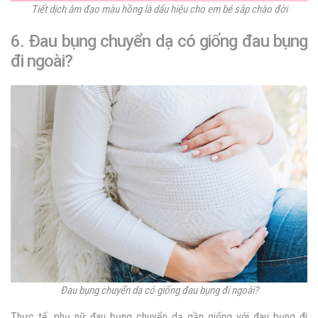
Tiết dịch âm đạo màu hồng là dấu hiệu cho em bé sắp chào đời
6.
Đau bụng chuyển dạ có giống đau bụng
đi ngoài?
Đau bụng chuyển dạ có giống đau bụng đi ngoài?
Thực tế, phụ nữ đau bụng chuyển dạ gần giống với đau bụng đi