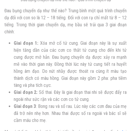
Đau bụng chuyển dạ như thế nào? Trung bình một quá trình chuyển
dạ đối với con so là 12 – 18 tiếng. Đối với con rạ chỉ mất từ 8 – 12
tiếng. Trong thời gian chuyển dạ, mẹ bầu sẽ trải qua 3 giai đoạn
chính:
Giai đoạn 1:
Xóa mở cổ tử cung. Giai đoạn này là sự xuất
hiện tăng dần của các cơn co thắt tử cung cho đến khi tử
cung được mở hẳn.
Đau bụng chuyển dạ
được xảy ra mạnh
mẽ vào thời gian này. Đồng thời lúc này tử cung tiết ra huyết
hồng âm đạo. Do nút nhầy được thoát ra cùng ít màu tạo
thành dịch có màu hồng. Giai đoạn này gồm 2 pha: pha tiềm
tàng và pha tích cực.
Giai đoạn 2:
Sổ thai. Đây là giai đoạn thai nhi sẽ được đẩy ra
ngoài như sức rặn và các cơn co tử cung.
Giai đoạn 3
: Bong rau và sổ rau. Lúc này các cơn đau của mẹ
đã trở nên nhẹ hơn. Nhau thai được sổ ra ngoài và bác sĩ sẽ
cầm máu cho mẹ.