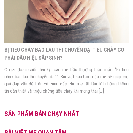
CHẨN ĐOÁN CHUYỂN DẠ VÀ 5 ĐIỀU MẸ CẦN LƯU Ý!
Mẹ bầu thường lo lắng và căng thẳng khi xuất hiện các dấu hiệu
chuyển dạ. Sau đây sẽ là TOP 4 điều hữu ích giúp mẹ khi chẩn
đoán chuyển dạ. 1. Chuyển dạ là gì? Chuyển dạ là quá trình sinh lý
bình thường của sản phụ khi sắp sinh. Nó bắt đầu […]
SẢN PHẨM BÁN CHẠY NHẤT
BÀI VIẾT MẸ QUAN TÂM