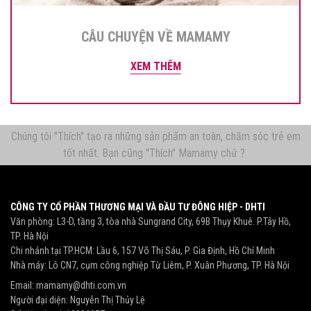
CÂU CHUYỆN VỀ MAMAMY
XEM THÊM
Chúng tôi "Thích" tạo ra những sản phẩm an toàn, chăm sóc trẻ em
tốt nhất. Bạn cũng "Thích" Mamamy chứ ?
CÔNG TY CỔ PHẦN THƯƠNG MẠI VÀ ĐẦU TƯ ĐÔNG HIỆP - DHTI
Văn phòng: L3-D, tầng 3, tòa nhà Sungrand City, 69B Thụy Khuê. P.Tây Hồ,
TP. Hà Nội
Chi nhánh tại TP.HCM: Lầu 6, 157 Võ Thị Sáu, P. Gia Định, Hồ Chí Minh
Nhà máy: Lô CN7, cụm công nghiệp Từ Liêm, P. Xuân Phương, TP. Hà Nội
Email:
mamamy@dhti.com.vn
Người đại diện: Nguyễn Thị Thủy Lệ