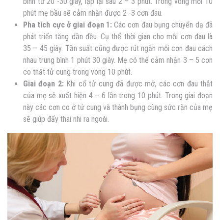
bình từ 20 -30 giây, lập lại sau 2 – 3 phút. Trong vòng mỗi 10
phút mẹ bầu sẽ cảm nhận được 2 -3 cơn đau.
Pha tích cực ở giai đoạn 1:
Các cơn đau bụng chuyển dạ đã
phát triển tăng dần đều. Cụ thể thời gian cho mỗi cơn đau là
35 – 45 giây. Tần suất cũng được rút ngắn mỗi cơn đau cách
nhau trung bình 1 phút 30 giây. Mẹ có thể cảm nhận 3 – 5 cơn
co thắt tử cung trong vòng 10 phút.
Giai đoạn 2:
Khi cổ tử cung đã được mở, các cơn đau thắt
của mẹ sẽ xuất hiện 4 – 6 lần trong 10 phút. Trong giai đoạn
này các cơn co ở tử cung và thành bụng cùng sức rặn của mẹ
sẽ giúp đẩy thai nhi ra ngoài.