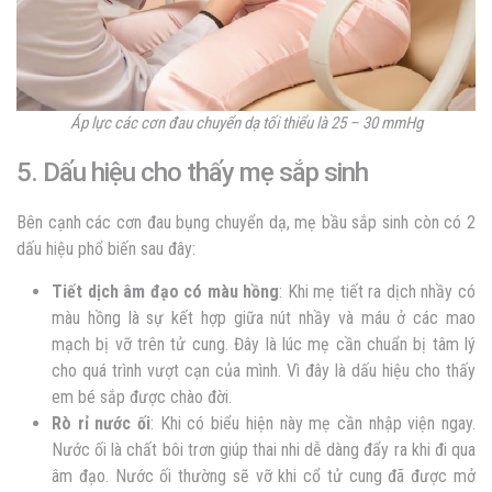
Áp lực các cơn đau chuyển dạ tối thiểu là 25 – 30 mmHg
5. Dấu hiệu cho thấy mẹ sắp sinh
Bên cạnh các cơn
đau bụng chuyển dạ
, mẹ bầu sắp sinh còn có 2
dấu hiệu phổ biến sau đây:
Tiết dịch âm đạo có màu hồng
: Khi mẹ tiết ra dịch nhầy có
màu hồng là sự kết hợp giữa nút nhầy và máu ở các mao
mạch bị vỡ trên tử cung. Đây là lúc mẹ cần chuẩn bị tâm lý
cho quá trình vượt cạn của mình. Vì đây là dấu hiệu cho thấy
em bé sắp được chào đời.
Rò rỉ nước ối
: Khi có biểu hiện này mẹ cần nhập viện ngay.
Nước ối là chất bôi trơn giúp thai nhi dễ dàng đẩy ra khi đi qua
âm đạo. Nước ối thường sẽ vỡ khi cổ tử cung đã được mở