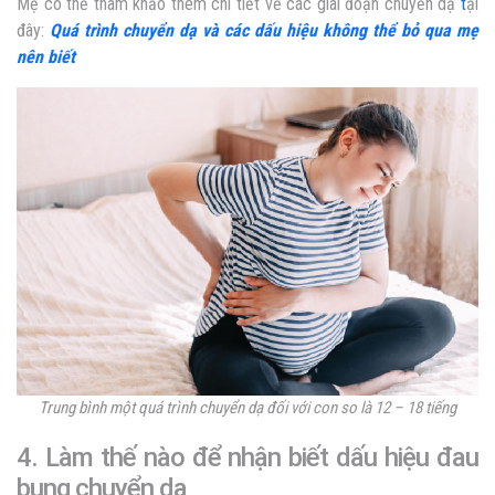
Mẹ có thể tham khảo thêm chi tiết về các giai đoạn chuyển dạ
t
ại
đây:
Quá trình chuyển dạ và các dấu hiệu không thể bỏ qua mẹ
nên biết
Trung bình một quá trình chuyển dạ đối với con so là 12 – 18 tiếng
4. Làm thế nào để nhận biết dấu hiệu đau
bụng chuyển dạ