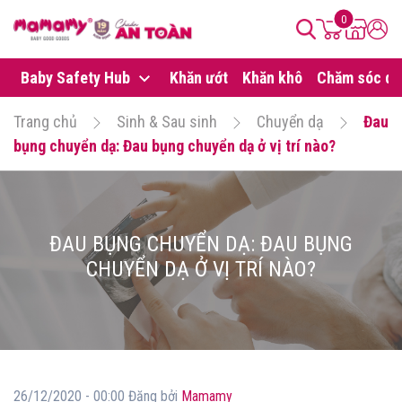
0
Baby Safety Hub
Khăn ướt
Khăn khô
Chăm sóc da
Trang chủ
Sinh & Sau sinh
Chuyển dạ
Đau
bụng chuyển dạ: Đau bụng chuyển dạ ở vị trí nào?
ĐAU BỤNG CHUYỂN DẠ: ĐAU BỤNG
CHUYỂN DẠ Ở VỊ TRÍ NÀO?
26/12/2020 - 00:00 Đăng bởi
Mamamy