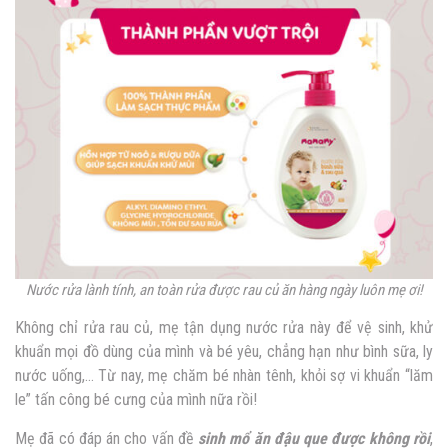
Nước rửa lành tính, an toàn rửa được rau củ ăn hàng ngày luôn mẹ ơi!
Không chỉ rửa rau củ, mẹ tận dụng nước rửa này để vệ sinh, khử
khuẩn mọi đồ dùng của mình và bé yêu, chẳng hạn như bình sữa, ly
nước uống,… Từ nay, mẹ chăm bé nhàn tênh, khỏi sợ vi khuẩn “lăm
le” tấn công bé cưng của mình nữa rồi!
Mẹ đã có đáp án cho vấn đề
sinh mổ ăn đậu que được không rồi
,