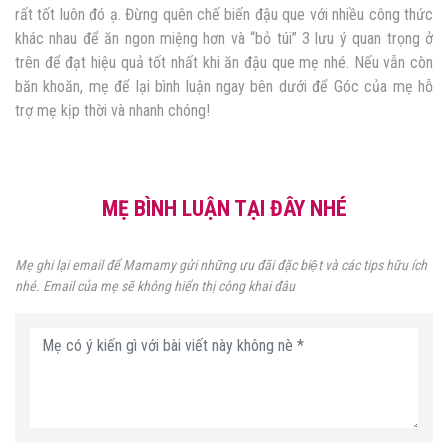
rất tốt luôn đó ạ. Đừng quên chế biến đậu que với nhiều công thức
khác nhau để ăn ngon miệng hơn và “bỏ túi” 3 lưu ý quan trọng ở
trên để đạt hiệu quả tốt nhất khi ăn đậu que mẹ nhé. Nếu vẫn còn
băn khoăn, mẹ để lại bình luận ngay bên dưới để Góc của mẹ hỗ
trợ mẹ kịp thời và nhanh chóng!
MẸ BÌNH LUẬN TẠI ĐÂY NHÉ
Mẹ ghi lại email để Mamamy gửi những ưu đãi đặc biệt và các tips hữu ích
nhé. Email của mẹ sẽ không hiển thị công khai đâu