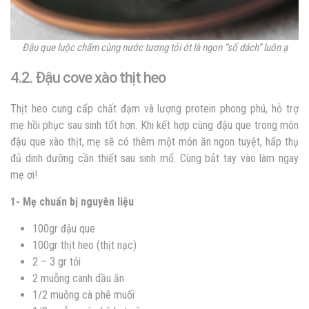
Đậu que luộc chấm cùng nước tương tỏi ớt là ngon “số dách” luôn ạ
4.2. Đậu cove xào thịt heo
Thịt heo cung cấp chất đạm và lượng protein phong phú, hỗ trợ
mẹ hồi phục sau sinh tốt hơn. Khi kết hợp cùng đậu que trong món
đậu que xào thịt, mẹ sẽ có thêm một món ăn ngon tuyệt, hấp thụ
đủ dinh dưỡng cần thiết sau sinh mổ. Cùng bắt tay vào làm ngay
mẹ ơi!
1- Mẹ chuẩn bị nguyên liệu
100gr đậu que
100gr thịt heo (thịt nạc)
2 – 3 gr tỏi
2 muỗng canh dầu ăn
1/2 muỗng cà phê muối