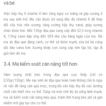
và bé
Việc hấp thụ ít vitamin K làm tăng nguy cơ loãng và gãy xương ở
mẹ sau sinh mổ. Mẹ cần được bổ sung đầy đủ vitamin K để thay
đổi cấu trúc nền xương, tăng cường hấp thụ canxi, giúp xương
chắc khỏe hơn. Mỗi 150gr đậu que cung cấp đến 52,5 mcg vitamin
K, 17mg canxi đáp ứng đến 50% nhu cầu hàng ngày của mẹ. Khi
mẹ ăn đậu que đúng cách, cơ thể sẽ khỏe mạnh, sữa bé bú cũng
dồi dào canxi hơn. Xương khớp con cứng cáp nên tập bò, tập đi
giỏi lắm đó mẹ.
3.4. Mẹ kiểm soát cân nặng tốt hơn
Hàm lượng chất béo trong đậu que cực thấp (chỉ có
0,55gr/150gr). Mẹ sau sinh ăn đậu que hoàn toàn không cần lo ngại
về vấn đề tăng cân quá mức, trong khi vẫn hấp thụ đủ các dưỡng
chất cần thiết cho cơ thể. Cùng với một chế độ ăn uống lành mạnh,
mẹ sẽ kiểm soát cân nặng hiệu quả, tránh tình trạng béo phì và gan
nhiễm mỡ gây hại cho cơ thể.