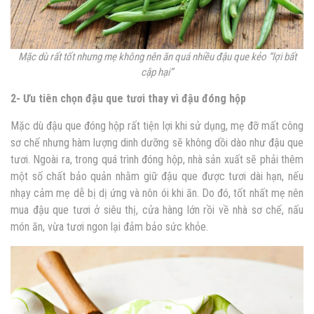
Mặc dù rất tốt nhưng mẹ không nên ăn quá nhiều đậu que kẻo “lợi bất
cập hại”
2- Ưu tiên chọn đậu que tươi thay vì đậu đóng hộp
Mặc dù đậu que đóng hộp rất tiện lợi khi sử dụng, mẹ đỡ mất công
sơ chế nhưng hàm lượng dinh dưỡng sẽ không dồi dào như đậu que
tươi. Ngoài ra, trong quá trình đóng hộp, nhà sản xuất sẽ phải thêm
một số chất bảo quản nhằm giữ đậu que được tươi dài hạn, nếu
nhạy cảm mẹ dễ bị dị ứng và nôn ói khi ăn. Do đó, tốt nhất mẹ nên
mua đậu que tươi ở siêu thị, cửa hàng lớn rồi về nhà sơ chế, nấu
món ăn, vừa tươi ngon lại đảm bảo sức khỏe.