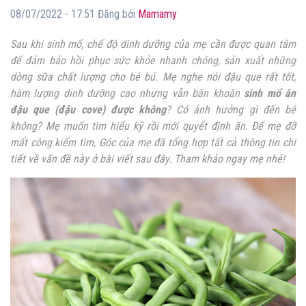
08/07/2022 - 17:51 Đăng bởi
Mamamy
Sau khi sinh mổ, chế độ dinh dưỡng của mẹ cần được quan tâm
để đảm bảo hồi phục sức khỏe nhanh chóng, sản xuất những
dòng sữa chất lượng cho bé bú. Mẹ nghe nói đậu que rất tốt,
hàm lượng dinh dưỡng cao nhưng vẫn băn khoăn
sinh mổ ăn
đậu que (đậu cove) được không
? Có ảnh hưởng gì đến bé
không? Mẹ muốn tìm hiểu kỹ rồi mới quyết định ăn. Để mẹ đỡ
mất công kiếm tìm, Góc của mẹ đã tổng hợp tất cả thông tin chi
tiết về vấn đề này ở bài viết sau đây. Tham khảo ngay mẹ nhé!