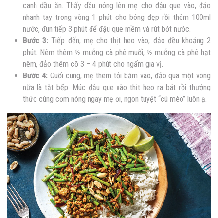
canh dầu ăn. Thấy dầu nóng lên mẹ cho đậu que vào, đảo
nhanh tay trong vòng 1 phút cho bóng đẹp rồi thêm 100ml
nước, đun tiếp 3 phút để đậu que mềm và rút bớt nước.
Bước 3:
Tiếp đến, mẹ cho thịt heo vào, đảo đều khoảng 2
phút. Nêm thêm ½ muỗng cà phê muối, ½ muỗng cà phê hạt
nêm, đảo thêm cỡ 3 – 4 phút cho ngấm gia vị.
Bước 4:
Cuối cùng, mẹ thêm tỏi băm vào, đảo qua một vòng
nữa là tắt bếp. Múc đậu que xào thịt heo ra bát rồi thưởng
thức cùng cơm nóng ngay mẹ ơi, ngon tuyệt “cú mèo” luôn ạ.