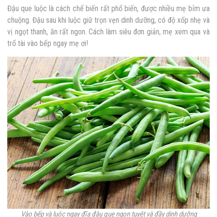
Đậu que luộc là cách chế biến rất phổ biến, được nhiều mẹ bỉm ưa
chuộng. Đậu sau khi luộc giữ trọn vẹn dinh dưỡng, có độ xốp nhẹ và
vị ngọt thanh, ăn rất ngon. Cách làm siêu đơn giản, mẹ xem qua và
trổ tài vào bếp ngay mẹ ơi!
Vào bếp và luộc ngay đĩa đậu que ngon tuyệt và đầy dinh dưỡng