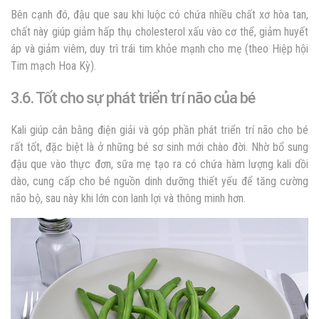
Bên cạnh đó, đậu que sau khi luộc có chứa nhiều chất xơ hòa tan,
chất này giúp giảm hấp thụ cholesterol xấu vào cơ thể, giảm huyết
áp và giảm viêm, duy trì trái tim khỏe mạnh cho mẹ (theo Hiệp hội
Tim mạch Hoa Kỳ).
3.6. Tốt cho sự phát triển trí não của bé
Kali giúp cân bằng điện giải và góp phần phát triển trí não cho bé
rất tốt, đặc biệt là ở những bé sơ sinh mới chào đời. Nhờ bổ sung
đậu que vào thực đơn, sữa mẹ tạo ra có chứa hàm lượng kali dồi
dào, cung cấp cho bé nguồn dinh dưỡng thiết yếu để tăng cường
não bộ, sau này khi lớn con lanh lợi và thông minh hơn.