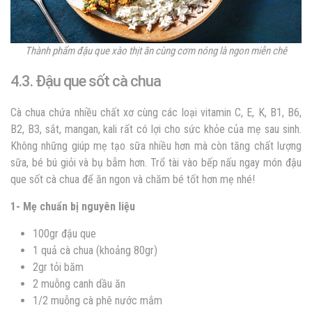
Thành phẩm đậu que xào thịt ăn cùng cơm nóng là ngon miễn chê
4.3. Đậu que sốt cà chua
Cà chua chứa nhiều chất xơ cùng các loại vitamin C, E, K, B1, B6,
B2, B3, sắt, mangan, kali rất có lợi cho sức khỏe của mẹ sau sinh.
Không những giúp mẹ tạo sữa nhiều hơn mà còn tăng chất lượng
sữa, bé bú giỏi và bụ bẫm hơn. Trổ tài vào bếp nấu ngay món đậu
que sốt cà chua để ăn ngon và chăm bé tốt hơn mẹ nhé!
1- Mẹ chuẩn bị nguyên liệu
100gr đậu que
1 quả cà chua (khoảng 80gr)
2gr tỏi băm
2 muỗng canh dầu ăn
1/2 muỗng cà phê nước mắm