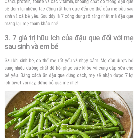
Canxi, protein, folate và các vitamin, khoáng chất có trong đậu que
sẽ đem lại những tác động rất tích cực đến cơ thể của mẹ bầu sau
sinh và cả bé yêu. Sau đây là 7 công dụng rõ ràng nhất mà đậu que
mang lại, mẹ tham khảo nhé.
3. 7 giá trị hữu ích của đậu que đối với mẹ
sau sinh và em bé
Sau khi sinh bé, cơ thể mẹ rất yếu và nhạy cảm. Mẹ cần được bổ
sung nhiều dưỡng chất để hồi phục sức khỏe và cung cấp sữa cho
bé yêu. Bằng cách ăn đậu que đúng cách, mẹ sẽ nhận được 7 lợi
ích tuyệt vời này, đừng bỏ qua mẹ nhé!