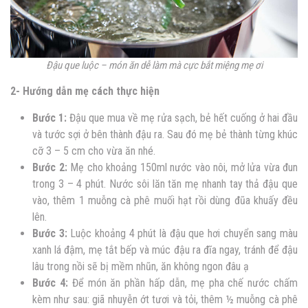
Đậu que luộc – món ăn dễ làm mà cực bắt miệng mẹ ơi
2- Hướng dẫn mẹ cách thực hiện
Bước 1:
Đậu que mua về mẹ rửa sạch, bẻ hết cuống ở hai đầu
và tước sợi ở bên thành đậu ra. Sau đó mẹ bẻ thành từng khúc
cỡ 3 – 5 cm cho vừa ăn nhé.
Bước 2:
Mẹ cho khoảng 150ml nước vào nôi, mở lửa vừa đun
trong 3 – 4 phút. Nước sôi lăn tăn mẹ nhanh tay thả đậu que
vào, thêm 1 muỗng cà phê muối hạt rồi dùng đũa khuấy đều
lên.
Bước 3:
Luộc khoảng 4 phút là đậu que hơi chuyển sang màu
xanh lá đậm, mẹ tắt bếp và múc đậu ra đĩa ngay, tránh để đậu
lâu trong nồi sẽ bị mềm nhũn, ăn không ngon đâu ạ
Bước 4:
Để món ăn phần hấp dẫn, mẹ pha chế nước chấm
kèm như sau: giã nhuyễn ớt tươi và tỏi, thêm ½ muỗng cà phê