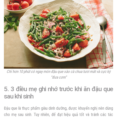
Chỉ hơn 10 phút có ngay món đậu que xào cà chua tươi mát và cực kỳ
“đưa cơm”
5. 3 điều mẹ ghi nhớ trước khi ăn đậu que
sau khi sinh
Đậu que là thực phẩm giàu dinh dưỡng, được khuyến nghị nên dùng
cho mẹ sau sinh. Tuy nhiên, để đạt hiệu quả tốt và tránh các tác