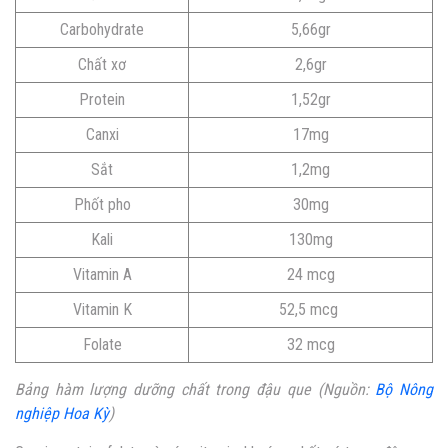
Carbohydrate
5,66gr
Chất xơ
2,6gr
Protein
1,52gr
Canxi
17mg
Sắt
1,2mg
Phốt pho
30mg
Kali
130mg
Vitamin A
24 mcg
Vitamin K
52,5 mcg
Folate
32 mcg
Bảng hàm lượng dưỡng chất trong đậu que (Nguồn:
B
ộ Nông
nghiệp Hoa Kỳ
)