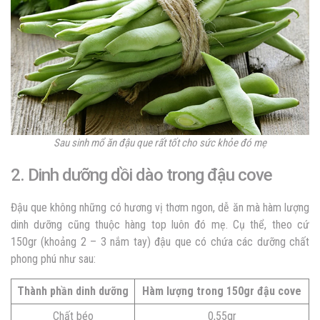
Sau sinh mổ ăn đậu que rất tốt cho sức khỏe đó mẹ
2. Dinh dưỡng dồi dào trong đậu cove
Đậu que không những có hương vị thơm ngon, dễ ăn mà hàm lượng
dinh dưỡng cũng thuộc hàng top luôn đó mẹ. Cụ thể, theo cứ
150gr (khoảng 2 – 3 nắm tay) đậu que có chứa các dưỡng chất
phong phú như sau:
Thành phần dinh dưỡng
Hàm lượng trong 150gr đậu cove
Chất béo
0,55gr