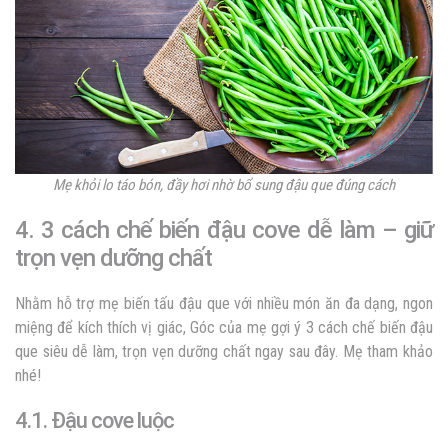
Mẹ khỏi lo táo bón, đầy hơi nhờ bổ sung đậu que đúng cách
4. 3 cách chế biến đậu cove dễ làm – giữ
trọn vẹn dưỡng chất
Nhằm hỗ trợ mẹ biến tấu đậu que với nhiều món ăn đa dạng, ngon
miệng để kích thích vị giác, Góc của mẹ gợi ý 3 cách chế biến đậu
que siêu dễ làm, trọn vẹn dưỡng chất ngay sau đây. Mẹ tham khảo
nhé!
4.1. Đậu cove luộc