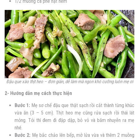
1/2 muỗng cà phê hạt nêm
Đậu que xào thịt heo – đơn giản, dễ làm mà ngon khó cưỡng luôn mẹ ơi
2- Hướng dẫn mẹ cách thực hiện
Bước 1:
Mẹ sơ chế đậu que thật sạch rồi cắt thành từng khúc
vừa ăn (3 – 5 cm). Thịt heo mẹ cũng rửa sạch rồi thái lát
mỏng. Tỏi thì đem đi đập dập, bỏ vỏ và băm nhuyễn ra mẹ
nhé.
Bước 2:
Mẹ bắc chảo lên bếp, mở lửa vừa và thêm 2 muỗng