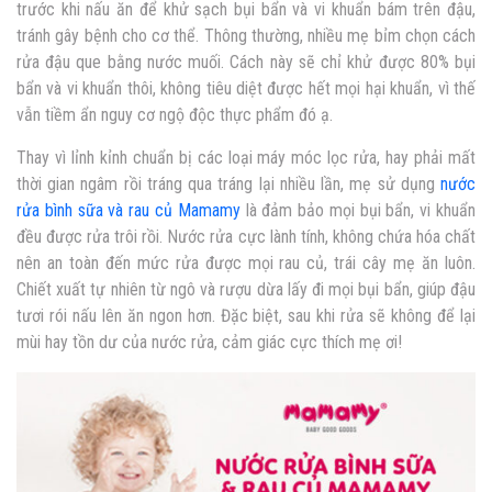
trước khi nấu ăn để khử sạch bụi bẩn và vi khuẩn bám trên đậu,
tránh gây bệnh cho cơ thể. Thông thường, nhiều mẹ bỉm chọn cách
rửa đậu que bằng nước muối. Cách này sẽ chỉ khử được 80% bụi
bẩn và vi khuẩn thôi, không tiêu diệt được hết mọi hại khuẩn, vì thế
vẫn tiềm ẩn nguy cơ ngộ độc thực phẩm đó ạ.
Thay vì lỉnh kỉnh chuẩn bị các loại máy móc lọc rửa, hay phải mất
thời gian ngâm rồi tráng qua tráng lại nhiều lần, mẹ sử dụng
nước
rửa bình sữa và rau củ Mamamy
là đảm bảo mọi bụi bẩn, vi khuẩn
đều được rửa trôi rồi. Nước rửa cực lành tính, không chứa hóa chất
nên an toàn đến mức rửa được mọi rau củ, trái cây mẹ ăn luôn.
Chiết xuất tự nhiên từ ngô và rượu dừa lấy đi mọi bụi bẩn, giúp đậu
tươi rói nấu lên ăn ngon hơn. Đặc biệt, sau khi rửa sẽ không để lại
mùi hay tồn dư của nước rửa, cảm giác cực thích mẹ ơi!