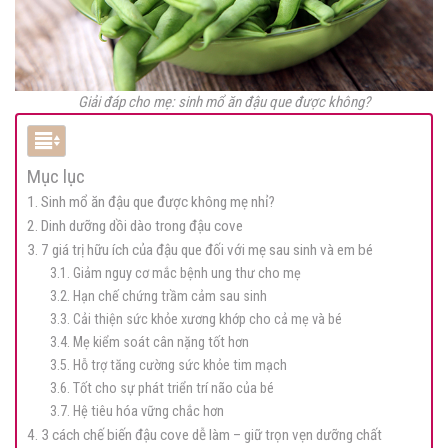
Giải đáp cho mẹ: sinh mổ ăn đậu que được không?
Mục lục
1. Sinh mổ ăn đậu que được không mẹ nhỉ?
2. Dinh dưỡng dồi dào trong đậu cove
3. 7 giá trị hữu ích của đậu que đối với mẹ sau sinh và em bé
3.1. Giảm nguy cơ mắc bệnh ung thư cho mẹ
3.2. Hạn chế chứng trầm cảm sau sinh
3.3. Cải thiện sức khỏe xương khớp cho cả mẹ và bé
3.4. Mẹ kiểm soát cân nặng tốt hơn
3.5. Hỗ trợ tăng cường sức khỏe tim mạch
3.6. Tốt cho sự phát triển trí não của bé
3.7. Hệ tiêu hóa vững chắc hơn
4. 3 cách chế biến đậu cove dễ làm – giữ trọn vẹn dưỡng chất