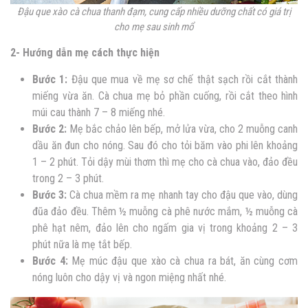
Đậu que xào cà chua thanh đạm, cung cấp nhiều dưỡng chất có giá trị
cho mẹ sau sinh mổ
2- Hướng dẫn mẹ cách thực hiện
Bước 1:
Đậu que mua về mẹ sơ chế thật sạch rồi cắt thành
miếng vừa ăn. Cà chua mẹ bỏ phần cuống, rồi cắt theo hình
múi cau thành 7 – 8 miếng nhé.
Bước 2:
Mẹ bắc chảo lên bếp, mở lửa vừa, cho 2 muỗng canh
dầu ăn đun cho nóng. Sau đó cho tỏi băm vào phi lên khoảng
1 – 2 phút. Tỏi dậy mùi thơm thì mẹ cho cà chua vào, đảo đều
trong 2 – 3 phút.
Bước 3:
Cà chua mềm ra mẹ nhanh tay cho đậu que vào, dùng
đũa đảo đều. Thêm ½ muỗng cà phê nước mắm, ½ muỗng cà
phê hạt nêm, đảo lên cho ngấm gia vị trong khoảng 2 – 3
phút nữa là mẹ tắt bếp.
Bước 4:
Mẹ múc đậu que xào cà chua ra bát, ăn cùng cơm
nóng luôn cho dậy vị và ngon miệng nhất nhé.