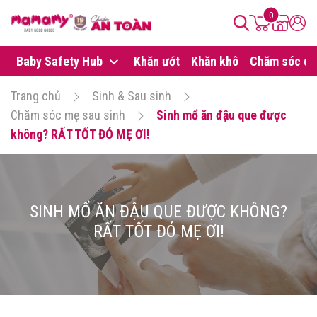
0
Baby Safety Hub
Khăn ướt
Khăn khô
Chăm sóc da
Trang chủ
Sinh & Sau sinh
Chăm sóc mẹ sau sinh
Sinh mổ ăn đậu que được
không? RẤT TỐT ĐÓ MẸ ƠI!
SINH MỔ ĂN ĐẬU QUE ĐƯỢC KHÔNG?
RẤT TỐT ĐÓ MẸ ƠI!