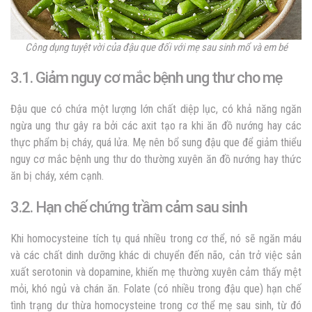
Công dụng tuyệt vời của đậu que đối với mẹ sau sinh mổ và em bé
3.1. Giảm nguy cơ mắc bệnh ung thư cho mẹ
Đậu que có chứa một lượng lớn chất diệp lục, có khả năng ngăn
ngừa ung thư gây ra bởi các axit tạo ra khi ăn đồ nướng hay các
thực phẩm bị cháy, quá lửa. Mẹ nên bổ sung đậu que để giảm thiểu
nguy cơ mắc bệnh ung thư do thường xuyên ăn đồ nướng hay thức
ăn bị cháy, xém cạnh.
3.2. Hạn chế chứng trầm cảm sau sinh
Khi homocysteine tích tụ quá nhiều trong cơ thể, nó sẽ ngăn máu
và các chất dinh dưỡng khác di chuyển đến não, cản trở việc sản
xuất serotonin và dopamine, khiến mẹ thường xuyên cảm thấy mệt
mỏi, khó ngủ và chán ăn. Folate (có nhiều trong đậu que) hạn chế
tình trạng dư thừa homocysteine ​​trong cơ thể mẹ sau sinh, từ đó