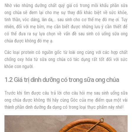
Nhờ vào những dưỡng chất quý giá có trong mỗi khẩu phần sữa
ong chúa sẽ đem lại cho mẹ sự thay đổi khác biệt về sức khỏe,
tinh thần, vóc dáng, làn da,… sau sinh cho cơ thể mẹ đó mẹ ơi. Tuy
nhiên, đối với mẹ bỉm, mẹ cần biết được những lưu ý cần thiết để
có thể đưa ra sự lựa chọn về vấn đề sau sinh có uống sữa ong
chúa được không đó mẹ ạ.
Các loại protein có nguồn gốc từ loài ong cùng với các hợp chất
chống oxy hóa từ sữa ong chúa có tác dụng rất tốt đối với sức
khỏe con người.
1.2 Giá trị dinh dưỡng có trong sữa ong chúa
Trước khi tìm được câu trả lời cho câu hỏi mẹ sau sinh uống sữa
ong chúa được không thì hãy cùng Góc của mẹ điểm qua một vài
thành phần dinh dưỡng đa dạng có trong loại thực phẩm này nhé!