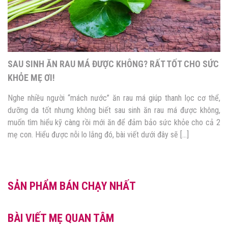
SỬ DỤNG VIÊN ĐẶT HẬU MÔN HỖ TRỢ GIẢM ĐAU SAU
SINH MỔ: NÊN HAY KHÔNG?
Vậy là sau những tháng ngày đợi chờ mẹ cũng đã được bồng bế
con yêu trên tay, nhưng chưa cảm nhận hết được sự thiêng liêng
đó thì cơn đau đã kéo đến tìm mẹ. Tuy nhiên, trong quá trình hồi
phục sau quá trình sinh mổ, phụ nữ thường phải đối mặt với […]
SẢN PHẨM BÁN CHẠY NHẤT
BÀI VIẾT MẸ QUAN TÂM