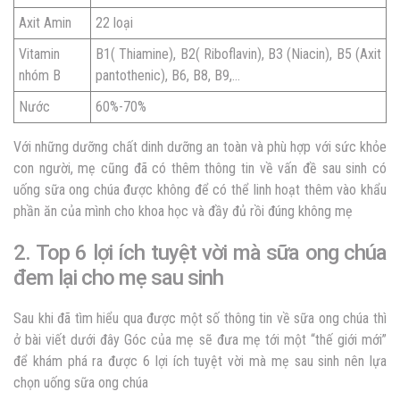
Axit Amin
22 loại
Vitamin
B1(
Thiamine)
, B2(
Riboflavin)
, B3 (
Niacin)
, B5 (
Axit
nhóm B
pantothenic)
, B6, B8, B9,…
Nước
60%-70%
Với những dưỡng chất dinh dưỡng an toàn và phù hợp với sức khỏe
con người, mẹ cũng đã có thêm thông tin về vấn đề sau sinh có
uống sữa ong chúa được không để có thể linh hoạt thêm vào khẩu
phần ăn của mình cho khoa học và đầy đủ rồi đúng không mẹ
2. Top 6 lợi ích tuyệt vời mà sữa ong chúa
đem lại cho mẹ sau sinh
Sau khi đã tìm hiểu qua được một số thông tin về sữa ong chúa thì
ở bài viết dưới đây Góc của mẹ sẽ đưa mẹ tới một “thế giới mới”
để khám phá ra được 6 lợi ích tuyệt vời mà mẹ sau sinh nên lựa
chọn uống sữa ong chúa