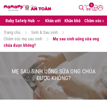
0
Baby Safety Hub
Khăn ướt
Khăn khô
Chăm sóc da
Trang chủ
Sinh & Sau sinh
Chăm sóc mẹ sau sinh
Mẹ sau sinh uống sữa ong
chúa được không?
MẸ SAU SINH UỐNG SỮA ONG CHÚA
ĐƯỢC KHÔNG?