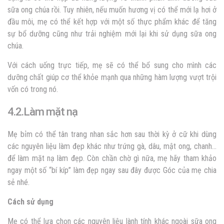
sữa ong chúa rồi. Tuy nhiên, nếu muốn hương vị có thể mới lạ hơi ở
đầu môi, mẹ có thể kết hợp với một số thực phẩm khác để tăng
sự bổ dưỡng cũng như trải nghiệm mới lại khi sử dụng sữa ong
chúa.
Với cách uống trực tiếp, mẹ sẽ có thể bổ sung cho mình các
dưỡng chất giúp cơ thể khỏe mạnh qua những hàm lượng vượt trội
vốn có trong nó.
4.2.Làm mặt nạ
Mẹ bỉm có thể tân trang nhan sắc hơn sau thời kỳ ở cữ khi dùng
các nguyên liệu làm đẹp khác như trứng gà, dâu, mật ong, chanh…
để làm mặt nạ làm đẹp. Còn chần chờ gì nữa, mẹ hãy tham khảo
ngay một số “bí kíp” làm đẹp ngay sau đây được Góc của mẹ chia
sẻ nhé.
Cách sử dụng
Mẹ có thể lựa chọn các nguyên liệu lành tính khác ngoài sữa ong