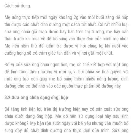
Cách sử dụng:
Mẹ uống trực tiếp mỗi ngày khoảng 2g vào mỗi buổi sáng để hấp
thu được các chất dinh dưỡng một cách tốt nhất. Có rất nhiều loại
sữa ong chúa giả mạo được bày bán trên thị trường, mẹ hãy cẩn
thận trước khi mua về để bổ sung vào thực đơn của mình mẹ nhé!.
Mẹ nên nếm thử để kiểm tra được vị hơi chua, lợ, khi nuốt vào
cuống họng sẽ có cảm giác tan dần và vị hơi gắt một chút.
Để vị của sữa ong chúa ngon hơn, mẹ có thể kết hợp với mật ong
để làm tăng thêm hương vị mới lạ, vị hơi chua sẽ hòa quyện với
mật ong tạo còn giúp mẹ bổ sung thêm nhiều năng lượng, dinh
dưỡng cho cơ thể nhờ vào các nguồn thực phẩm bổ dưỡng này.
3.2.Sữa ong chúa dạng ống, hộp
Để tăng tính tiện lợi, trên thị trường hiện nay có sản xuất sữa ong
chúa dưới dạng ống hộp. Mẹ có nên sử dụng loại này sau sinh
được không? Mẹ bận rộn suốt ngày với bé yêu nhưng vẫn muốn bổ
sung đầy đủ chất dinh dưỡng cho thực đơn của mình. Sữa ong