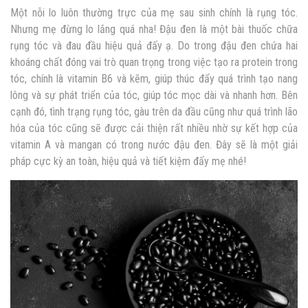
Một nỗi lo luôn thường trực của mẹ sau sinh chính là rụng tóc.
Nhưng mẹ đừng lo lắng quá nha! Đậu đen là một bài thuốc chữa
rụng tóc và đau đầu hiệu quả đấy ạ. Do trong đậu đen chứa hai
khoáng chất đóng vai trò quan trọng trong việc tạo ra protein trong
tóc, chính là vitamin B6 và kẽm, giúp thúc đẩy quá trình tạo nang
lông và sự phát triển của tóc, giúp tóc mọc dài và nhanh hơn. Bên
cạnh đó, tình trạng rụng tóc, gàu trên da đầu cũng như quá trình lão
hóa của tóc cũng sẽ được cải thiện rất nhiều nhờ sự kết hợp của
vitamin A và mangan có trong nước đậu đen. Đây sẽ là một giải
pháp cực kỳ an toàn, hiệu quả và tiết kiệm đấy mẹ nhé!