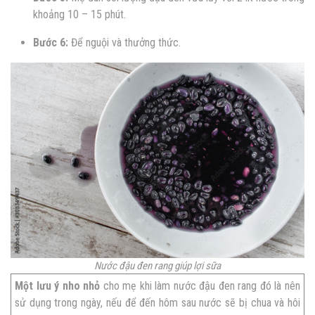
khoảng 10 – 15 phút.
Bước 6:
Để nguội và thưởng thức.
Nước đậu đen rang giúp lợi sữa
Một lưu ý nho nhỏ
cho mẹ khi làm nước đậu đen rang đó là nên
sử dụng trong ngày, nếu để đến hôm sau nước sẽ bị chua và hôi