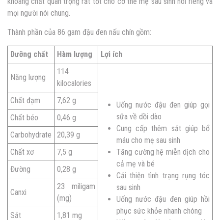
khoáng chất quan trọng rất tốt cho cơ thể mẹ sau sinh nói riêng và
mọi người nói chung.
Thành phần của 86 gam đậu đen nấu chín gồm:
Dưỡng chất
Hàm lượng
Lợi ích
114
Năng lượng
kilocalories
Chất đạm
7,62 g
Uống nước đậu đen giúp gọi
sữa về dồi dào
Chất béo
0,46 g
Cung cấp thêm sắt giúp bổ
Carbohydrate
20,39 g
máu cho mẹ sau sinh
Chất xơ
7,5 g
Tăng cường hệ miễn dịch cho
cả mẹ và bé
Đường
0,28 g
Cải thiện tình trạng rụng tóc
23 miligam
sau sinh
Canxi
(mg)
Uống nước đậu đen giúp hồi
phục sức khỏe nhanh chóng
Sắt
1,81 mg