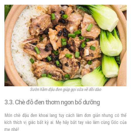
Sườn hầm đậu đen giúp gọi sữa về dồi dào
3.3.
Chè đỗ đen thơm ngon bổ dưỡng
Món chè đậu đen khoai lang tuy cách làm đơn giản nhưng có thể
kích thích vị giác bất kỳ ai. Mẹ hãy bắt tay vào làm cùng Góc của
mẹ nhé!