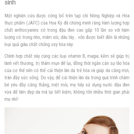
sinh
Một nghiên cứu được công bố trên tạp chí Nông Nghiệp và Hóa
thực phẩm (JAFC) của Hoa Kỳ đã chứng minh rằng hàm lượng hợp
chất anthocyanins có trong đậu đen cao gấp 10 lần so với hàm
lượng có trong nho, mâm xôi, dâu tây… vốn được biết đến là những
loại quả giàu chất chống oxy hóa này.
Chính hợp chất này cùng các loại vitamin B, magie, kẽm sẽ giúp trị
lành vết thương, trị thâm mụn để lại, đồng thời ngăn cản sự lão hóa
của cơ thể nên có thể cải thiện làn da trẻ hóa và giúp da căng mịn,
tràn đầy sức sống. Do vậy, để cải thiện làn da trong quá trình chăm
bé yêu đầy căng thẳng, mệt mỏi, mẹ hãy sử dụng nước đậu đen
vừa để làm đẹp da mà lại tiết kiệm, không tốn nhiều thời gian phải
mẹ nhỉ!