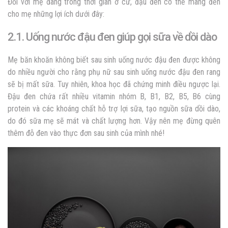
Đối với mẹ đang trong thời gian ở cữ, đậu đen có thể mang đến
cho mẹ những lợi ích dưới đây:
2.1. Uống nước đậu đen giúp gọi sữa về dồi dào
Mẹ băn khoăn không biết sau sinh uống nước đậu đen được không
do nhiều người cho rằng phụ nữ sau sinh uống nước đậu đen rang
sẽ bị mất sữa. Tuy nhiên, khoa học đã chứng minh điều ngược lại.
Đậu đen chứa rất nhiều vitamin nhóm B, B1, B2, B5, B6 cùng
protein và các khoáng chất hỗ trợ lợi sữa, tạo nguồn sữa dồi dào,
do đó sữa mẹ sẽ mát và chất lượng hơn. Vậy nên mẹ đừng quên
thêm đỗ đen vào thực đơn sau sinh của mình nhé!