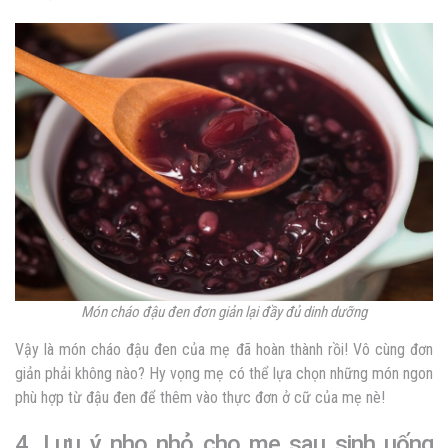
Món cháo đậu đen đơn giản lại đầy đủ dinh dưỡng
Vậy là món cháo đậu đen của mẹ đã hoàn thành rồi! Vô cùng đơn
giản phải không nào? Hy vọng mẹ có thể lựa chọn những món ngon
phù hợp từ đậu đen để thêm vào thực đơn ở cữ của mẹ nè!
4. Lưu ý nho nhỏ cho mẹ sau sinh uống