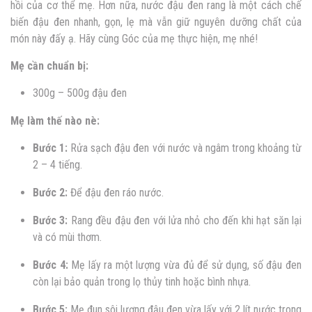
hồi của cơ thể mẹ. Hơn nữa, nước đậu đen rang là một cách chế
biến đậu đen nhanh, gọn, lẹ mà vẫn giữ nguyên dưỡng chất của
món này đấy ạ. Hãy cùng Góc của mẹ thực hiện, mẹ nhé!
Mẹ cần chuẩn bị:
300g – 500g đậu đen
Mẹ làm thế nào nè:
Bước 1:
Rửa sạch đậu đen với nước và ngâm trong khoảng từ
2 – 4 tiếng.
Bước 2:
Để đậu đen ráo nước.
Bước 3:
Rang đều đậu đen với lửa nhỏ cho đến khi hạt săn lại
và có mùi thơm.
Bước 4:
Mẹ lấy ra một lượng vừa đủ để sử dụng, số đậu đen
còn lại bảo quản trong lọ thủy tinh hoặc bình nhựa.
Bước 5:
Mẹ đun sôi lượng đậu đen vừa lấy với 2 lít nước trong