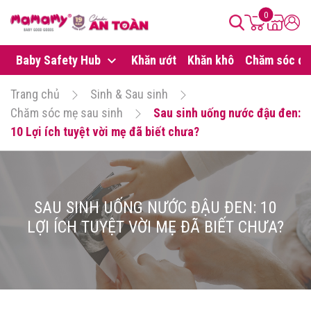
0
Baby Safety Hub
Khăn ướt
Khăn khô
Chăm sóc da
Trang chủ
Sinh & Sau sinh
Chăm sóc mẹ sau sinh
Sau sinh uống nước đậu đen:
10 Lợi ích tuyệt vời mẹ đã biết chưa?
SAU SINH UỐNG NƯỚC ĐẬU ĐEN: 10
LỢI ÍCH TUYỆT VỜI MẸ ĐÃ BIẾT CHƯA?