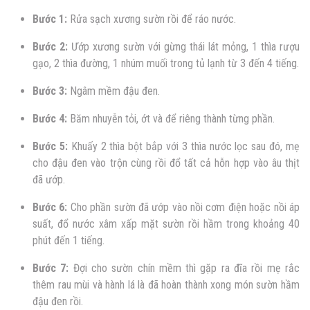
Bước 1:
Rửa sạch xương sườn rồi để ráo nước.
Bước 2:
Ướp xương sườn với
gừng thái lát mỏng, 1 thìa rượu
gạo, 2 thìa đường, 1 nhúm muối trong tủ lạnh từ 3 đến 4 tiếng.
Bước 3:
Ngâm mềm đậu đen.
Bước 4:
Băm nhuyễn tỏi, ớt và để riêng thành từng phần.
Bước 5:
Khuấy 2 thìa bột bắp với 3 thìa nước lọc sau đó, mẹ
cho đậu đen vào trộn cùng rồi đổ tất cả hỗn hợp vào âu thịt
đã ướp.
Bước 6:
Cho phần sườn đã ướp vào nồi cơm điện hoặc nồi áp
suất, đổ nước xâm xấp mặt sườn rồi hầm trong khoảng 40
phút đến 1 tiếng.
Bước 7:
Đợi cho sườn chín mềm thì gặp ra đĩa rồi mẹ rắc
thêm rau mùi và hành lá là đã hoàn thành xong món sườn hầm
đậu đen rồi.