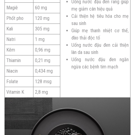
Uống nước đậu đen rang giúp
Magiê
60 mg
mẹ giảm cân hiệu quả
Cải thiện hệ tiêu hóa cho mẹ
Phốt pho
120 mg
sau sinh
Kali
305 mg
Giúp mẹ thanh nhiệt cơ thể,
đào thải độc tố
Natri
1 mg
Uống nước đậu đen cải thiện
Kẽm
0,96 mg
làn da sau sinh
Uống nước đậu đen ngăn
Thiamin
0,21 mg
ngừa các bệnh tim mạch
Niacin
0,434 mg
Folate
128 msg
Vitamin K
2,8 mg