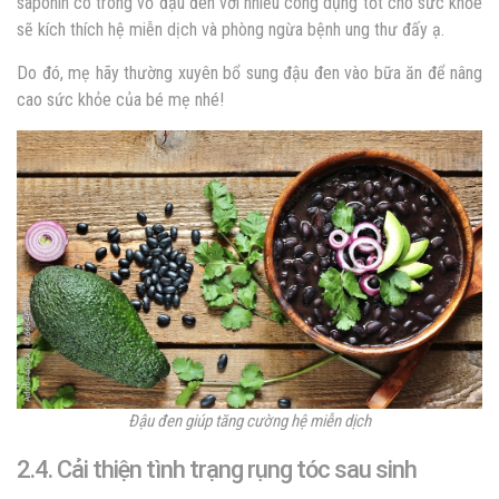
saponin có trong vỏ đậu đen với nhiều công dụng tốt cho sức khỏe
sẽ kích thích hệ miễn dịch và phòng ngừa bệnh ung thư đấy ạ.
Do đó, mẹ hãy thường xuyên bổ sung đậu đen vào bữa ăn để nâng
cao sức khỏe của bé mẹ nhé!
Đậu đen giúp tăng cường hệ miễn dịch
2.4.
Cải thiện tình trạng rụng tóc sau sinh