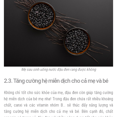
Mẹ sau sinh uống nước đậu đen rang được không
2.3. Tăng cường hệ miễn dịch cho cả mẹ và bé
Không chỉ tốt cho sức khỏe của mẹ, đậu đen còn giúp tăng cường
hệ miễn dịch của bé mẹ nha! Trong đậu đen chứa rất nhiều khoáng
chất, canxi và các vitamin nhóm B… sẽ thúc đẩy năng lượng và
tăng cường hệ miễn dịch cho cả mẹ và bé. Bên cạnh đó, chất