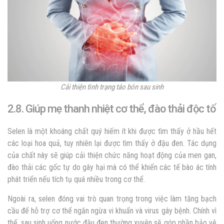
Cải thiện tình trạng táo bón sau sinh
2.8. Giúp mẹ thanh nhiệt cơ thể, đào thải độc tố
Selen là một khoáng chất quý hiếm ít khi được tìm thấy ở hầu hết
các loại hoa quả, tuy nhiên lại được tìm thấy ở đậu đen. Tác dụng
của chất này sẽ giúp cải thiện chức năng hoạt động của men gan,
đào thải các gốc tự do gây hại mà có thể khiến các tế bào ác tính
phát triển nếu tích tụ quá nhiều trong cơ thể.
Ngoài ra, selen đóng vai trò quan trọng trong việc làm tăng bạch
cầu để hỗ trợ cơ thể ngăn ngừa vi khuẩn và virus gây bệnh. Chính vì
thế, sau sinh uống nước đậu đen thường xuyên sẽ góp phần bảo vệ