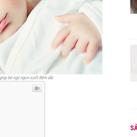
giúp bé ngủ ngon suốt đêm dài
S