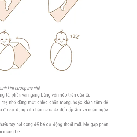
 hình kim cương mẹ nhé
g tã, phần vai ngang bằng với mép trên của tã.
út, mẹ nhớ dùng một chiếc chăn mỏng, hoặc khăn tắm để
Sau đó sử dụng xịt chăm sóc da để cấp ẩm và ngăn ngừa
khuỷu tay hơi cong để bé cử động thoải mái. Mẹ gấp phần
ới mông bé.