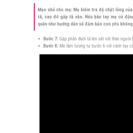
Mẹo nhỏ cho mẹ: Mẹ kiểm tra độ chặt lỏng của 
tã, sau đó gấp tã vào. Nếu bàn tay mẹ cử động
quấn như hướng dẫn sẽ đảm bảo con yêu không b
Bước 7:
Gập phần đuôi tã lên sát với thân người 
Bước 8:
Mẹ làm tương tự bước 6 với cánh tay còn