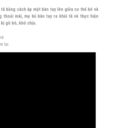
tã bằng cách áp một bàn tay lên giữa cơ thể bé và
 thoải mái, mẹ bỏ bàn tay ra khỏi tã và thực hiện
ị gò bó, khó chịu.
bé.
 lại.