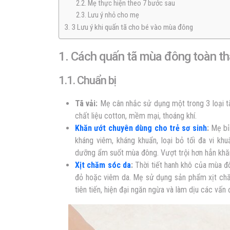
2.2. Mẹ thực hiện theo 7 bước sau
2.3. Lưu ý nhỏ cho mẹ
3. 3 Lưu ý khi quấn tã cho bé vào mùa đông
1. Cách quấn tã mùa đông toàn th
1.1. Chuẩn bị
Tã vải:
Mẹ cân nhắc sử dụng một trong 3 loại tã:
chất liệu cotton, mềm mại, thoáng khí.
Khăn ướt chuyên dùng cho trẻ sơ sinh
:
Mẹ bỉm
kháng viêm, kháng khuẩn, loại bỏ tối đa vi k
dưỡng ẩm suốt mùa đông. Vượt trội hơn hẳn khă
Xịt chăm sóc da
:
Thời tiết hanh khô của mùa đô
đỏ hoặc viêm da. Mẹ sử dụng sản phẩm xịt ch
tiên tiến, hiện đại ngăn ngừa và làm dịu các vấn