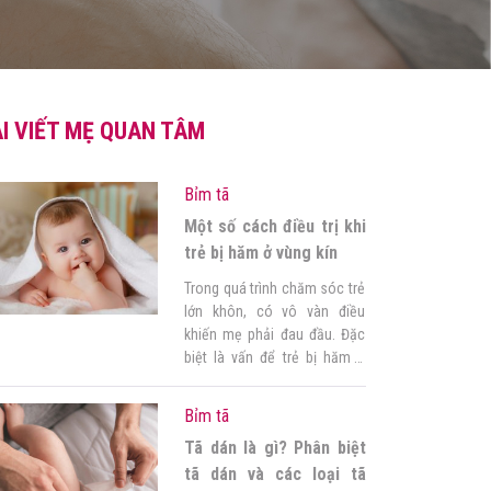
I VIẾT MẸ QUAN TÂM
Bỉm tã
Một số cách điều trị khi
trẻ bị hăm ở vùng kín
Trong quá trình chăm sóc trẻ
lớn khôn, có vô vàn điều
khiến mẹ phải đau đầu. Đặc
biệt là vấn để trẻ bị hăm ở
vùng kín, vấn đề mà bất cứ
người mẹ nào cũng quan
Bỉm tã
tâm. Qua bài bài viết này sẽ
Tã dán là gì? Phân biệt
giúp mẹ tìm ra lý do, cũng
như giải pháp […]
tã dán và các loại tã