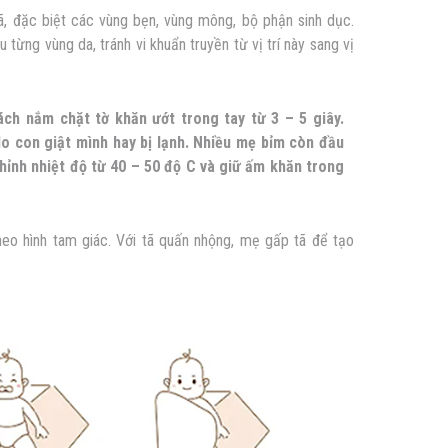
ã, đặc biệt các vùng bẹn, vùng mông, bộ phận sinh dục.
 từng vùng da, tránh vi khuẩn truyền từ vị trí này sang vị
h nắm chặt tờ khăn ướt trong tay từ 3 – 5 giây.
lo con giật mình hay bị lạnh. Nhiều mẹ bỉm còn đầu
hỉnh nhiệt độ từ 40 – 50 độ C và giữ ấm khăn trong
heo hình tam giác. Với tã quấn nhộng, mẹ gấp tã để tạo