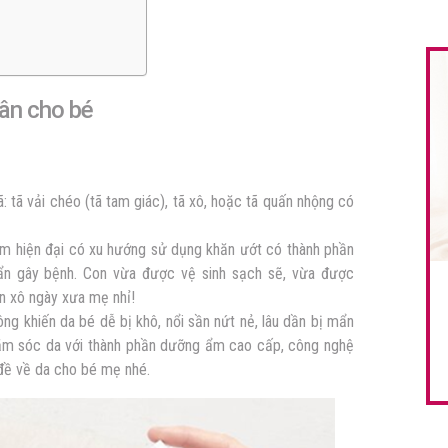
ân cho bé
 tã vải chéo (tã tam giác), tã xô, hoặc tã quấn nhộng có
 hiện đại có xu hướng sử dụng khăn ướt có thành phần
huẩn gây bệnh. Con vừa được vệ sinh sạch sẽ, vừa được
n xô ngày xưa mẹ nhỉ!
ng khiến da bé dễ bị khô, nổi sần nứt nẻ, lâu dần bị mẩn
ăm sóc da với thành phần dưỡng ẩm cao cấp, công nghệ
 đề về da cho bé mẹ nhé.