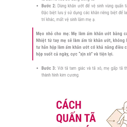
Bước 2:
Dùng khăn ướt để vệ sinh vùng quấn t
Đặc biệt lưu ý sử dụng các khăn riêng biệt để lau
trí khác, mất vệ sinh lắm mẹ ạ.
Mẹo nhỏ cho mẹ: Mẹ làm ấm khăn ướt bằng các
Nhiệt từ tay mẹ sẽ làm ấm tờ khăn ướt, không 
tư hẳn hộp làm ấm khăn ướt có khả năng điều c
hộp suốt cả ngày, cực “xịn xò” và tiện lợi.
Bước 3:
Với tã tam giác và tã xô, mẹ gấp tã t
thành hình kim cương.