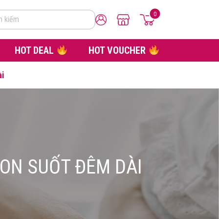
0
m kiếm
HOT DEAL
HOT VOUCHER
ài
ON SUỐT ĐÊM DÀI