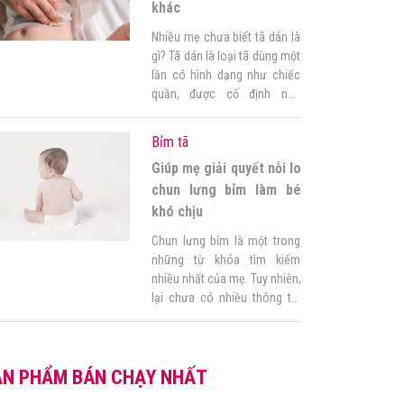
khác
Nhiều mẹ chưa biết tã dán là
gì? Tã dán là loại tã dùng một
lần có hình dạng như chiếc
quần, được cố định nhờ
miếng dán hai bên hông. Nếu
mẹ khó khăn trong việc phân
Bỉm tã
biệt tã dán và tã quần khác
Giúp mẹ giải quyết nỗi lo
nhau như thế nào, hay không
biết nên chọn loại […]
chun lưng bỉm làm bé
khó chịu
Chun lưng bỉm là một trong
những từ khóa tìm kiếm
nhiều nhất của mẹ. Tuy nhiên,
lại chưa có nhiều thông tin
giúp mẹ giải quyết những
thắc mắc liên quan. Hầu hết
các loại bỉm hiện nay đều có
ẢN PHẨM BÁN CHẠY NHẤT
chun lưng co giãn. Làm thế
nào để hạn chế đóng bỉm bị