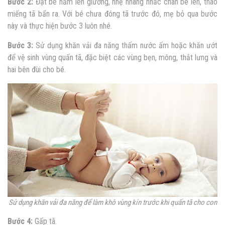
Bước 2:
Đặt bé nằm lên giường, nhẹ nhàng nhấc chân bé lên, tháo
miếng tã bẩn ra. Với bé chưa đóng tã trước đó, mẹ bỏ qua bước
này và thực hiện bước 3 luôn nhé.
Bước 3:
Sử dụng khăn vải đa năng thấm nước ấm hoặc khăn ướt
để vệ sinh vùng quấn tã, đặc biệt các vùng bẹn, mông, thắt lưng và
hai bên đùi cho bé.
Sử dụng khăn vải đa năng để làm khô vùng kín trước khi quấn tã cho con
Bước 4:
Gấp tã.