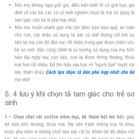
Nếu mẹ không ngại giặt giũ, điều kiện kinh tế có giới hạn, gia
đình có các bà, các cô có kinh nghiệm chọn tã, mẹ sử dụng tã
tam giác cho bé là phù hợp nhất.
Nếu mẹ muốn nhanh gọn mà vẫn đảm bảo hiệu quả, an toàn
cho con, cân nhắc sử dụng tã dán sơ sinh không chỉ bởi sự
tiện lợi mà còn đỡ đần mẹ rất nhiều trong giai đoạn chăm sóc
bé sơ sinh. Đây cũng chính là xu hướng sử dụng của mẹ bỉm
hiện đại ngày nay, cực tiện, con lại được thông thoáng, thoải
mái hơn rất nhiều. Để tìm hiểu sâu hơn về “người bạn” tuyệt vời
này, tham khảo
Cách lựa chọn tã dán phù hợp nhất cho bé
mẹ nhé!
5. 4 lưu ý khi chọn tã tam giác cho trẻ sơ
sinh
1 – Chọn chất vải cotton mềm mại,
dễ thấm hút mồ hôi:
giúp
bé luôn khô thoáng, thoải mái. Mẹ nên tránh những loại tã nilon,
hoặc pha nilon vì những chất liệu này rất bí, khiến bé đổ nhiều mồ