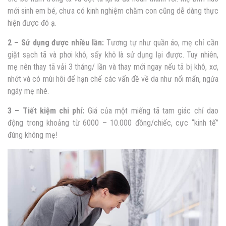
mới sinh em bé, chưa có kinh nghiệm chăm con cũng dễ dàng thực
hiện được đó ạ.
2 – Sử dụng được nhiều lần:
Tương tự như quần áo, mẹ chỉ cần
giặt sạch tã và phơi khô, sấy khô là sử dụng lại được. Tuy nhiên,
mẹ nên thay tã vải 3 tháng/ lần và thay mới ngay nếu tã bị khô, xơ,
nhớt và có mùi hôi để hạn chế các vấn đề về da như nổi mẩn, ngứa
ngáy mẹ nhé.
3 – Tiết kiệm chi phí:
Giá của một miếng tã tam giác chỉ dao
động trong khoảng từ 6000 – 10.000 đồng/chiếc, cực “kinh tế”
đúng không mẹ!