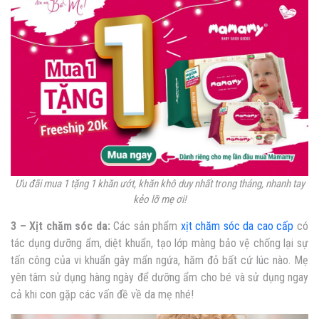
Ưu đãi mua 1 tặng 1 khăn ướt, khăn khô duy nhất trong tháng, nhanh tay
kẻo lỡ mẹ ơi!
3 – Xịt chăm sóc da:
Các sản phẩm
xịt chăm sóc da cao cấp
có
tác dụng dưỡng ẩm, diệt khuẩn, tạo lớp màng bảo vệ chống lại sự
tấn công của vi khuẩn gây mẩn ngứa, hăm đỏ bất cứ lúc nào. Mẹ
yên tâm sử dụng hàng ngày để dưỡng ẩm cho bé và sử dụng ngay
cả khi con gặp các vấn đề về da mẹ nhé!