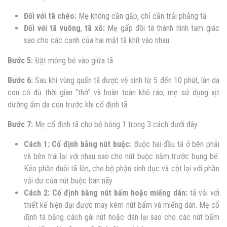
Đối với tã chéo:
Mẹ không cần gấp, chỉ cần trải phẳng tã.
Đối với tã vuông
,
tã xô:
Mẹ gấp đôi tã thành hình tam giác
sao cho các cạnh của hai mặt tã khít vào nhau.
Bước 5:
Đặt mông bé vào giữa tã.
Bước 6:
Sau khi vùng quấn tã được vệ sinh từ 5 đến 10 phút, làn da
con có đủ thời gian “thở” và hoàn toàn khô ráo, mẹ sử dụng xịt
dưỡng ẩm da con trước khi cố định tã.
Bước 7:
Mẹ cố định tã cho bé bằng 1 trong 3 cách dưới đây:
Cách 1: Cố định bằng nút buộc:
Buộc hai đầu tã ở bên phải
và bên trái lại với nhau sao cho nút buộc nằm trước bụng bé.
Kéo phần đuôi tã lên, che bộ phận sinh dục và cột lại với phần
vải dư của nút buộc ban nãy.
Cách 2: Cố định bằng nút bấm hoặc miếng dán:
tã vải với
thiết kế hiện đại được may kèm nút bấm và miếng dán. Mẹ cố
định tã bằng cách gài nút hoặc dán lại sao cho các nút bấm