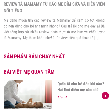
REVIEW TÃ MAMAMY TỪ CÁC MẸ BỈM SỮA VÀ DIỄN VIÊN
NỔI TIẾNG
Mẹ đang muốn tìm các review tã Mamamy để xem có tốt không,
có nên dùng cho bé nhà mình không? Câu trả lời cho mẹ đây ạ! Bài
viết tổng hợp rất nhiều review chân thực từ mẹ bỉm về chất lượng
tã Mamamy. Mẹ tham khảo nhé! 1. Review hiệu quả thực tế […]
SẢN PHẨM BÁN CHẠY NHẤT
BÀI VIẾT MẸ QUAN TÂM
Quấn tã cho bé đến khi nào?
Hai thời điểm mẹ cần nhớ
Bỉm tã