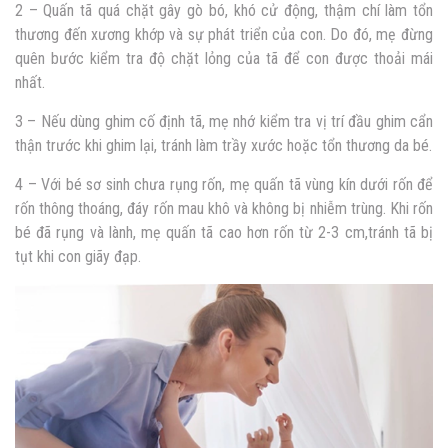
2 – Quấn tã quá chặt gây gò bó, khó cử động, thậm chí
làm tổn
thương đến xương khớp và sự phát triển của con
. Do đó, mẹ
đừng
quên bước kiểm tra độ chặt lỏng của tã
để con được thoải mái
nhất.
3 – Nếu dùng ghim cố định tã, mẹ nhớ kiểm tra vị trí đầu ghim cẩn
thận trước khi ghim lại, tránh làm trầy xước hoặc tổn thương da bé.
4 – Với bé sơ sinh chưa rụng rốn, mẹ quấn tã vùng kín dưới rốn để
rốn
thông thoáng, đáy rốn mau khô và không bị nhiễm trùng.
Khi rốn
bé đã rụng và lành, mẹ quấn tã cao hơn rốn từ 2-3 cm,tránh tã bị
tụt khi con giãy đạp.