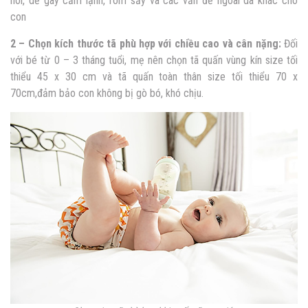
hôi, dễ gây cảm lạnh, rôm sảy và các vấn đề ngoài da khác cho
con
2 – Chọn kích thước tã phù hợp với chiều cao và cân nặng:
Đối
với bé từ 0 – 3 tháng tuổi, mẹ nên chọn tã quấn vùng kín size tối
thiểu 45 x 30 cm và tã quấn toàn thân size tối thiểu
70 x
70cm,đảm bảo con không bị gò bó, khó chịu.