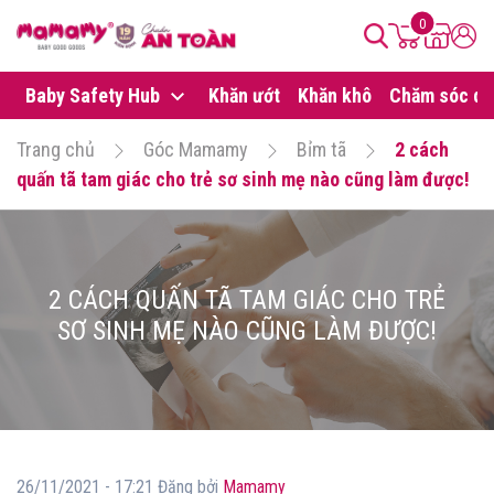
0
Baby Safety Hub
Khăn ướt
Khăn khô
Chăm sóc da
Trang chủ
Góc Mamamy
Bỉm tã
2 cách
quấn tã tam giác cho trẻ sơ sinh mẹ nào cũng làm được!
2 CÁCH QUẤN TÃ TAM GIÁC CHO TRẺ
SƠ SINH MẸ NÀO CŨNG LÀM ĐƯỢC!
26/11/2021 - 17:21 Đăng bởi
Mamamy