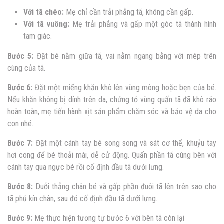
Với tã chéo:
Mẹ chỉ cần trải phẳng tã, không cần gấp.
Với tã vuông:
Mẹ trải phẳng và gấp một góc tã thành hình
tam giác.
Bước 5:
Đặt bé nằm giữa tã, vai nằm ngang bằng với mép trên
cùng của tã.
Bước 6:
Đặt một miếng khăn khô lên vùng mông hoặc bẹn của bé.
Nếu khăn không bị dính trên da, chứng tỏ vùng quấn tã đã khô ráo
hoàn toàn, mẹ tiến hành xịt sản phẩm chăm sóc và bảo vệ da cho
con nhé.
Bước 7:
Đặt một cánh tay bé song song và sát cơ thể, khuỷu tay
hơi cong để bé thoải mái, dễ cử động. Quấn phần tã cùng bên với
cánh tay qua ngực bé rồi cố định đầu tã dưới lưng.
Bước 8:
Duỗi thẳng chân bé và gấp phần đuôi tã lên trên sao cho
tã phủ kín chân, sau đó cố định đầu tã dưới lưng.
Bước 9:
Mẹ thực hiện tương tự bước 6 với bên tã còn lại