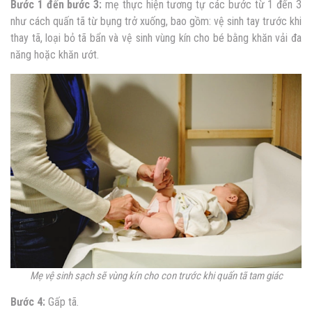
Bước 1 đến bước 3:
mẹ thực hiện tương tự các bước từ 1 đến 3
như cách quấn tã từ bụng trở xuống, bao gồm: vệ sinh tay trước khi
thay tã, loại bỏ tã bẩn và vệ sinh vùng kín cho bé bằng khăn vải đa
năng hoặc khăn ướt.
Mẹ vệ sinh sạch sẽ vùng kín cho con trước khi quấn tã tam giác
Bước 4:
Gấp tã.