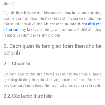
khó thở.
Cực dễ thực hiện mẹ nhỉ! Nếu mẹ vẫn chưa tự tin vào khả năng
quấn tã của mình, hoặc nếu thấy vất vả khi thường xuyên phải thay
giặt sau khi con đi vệ sinh. Mẹ cân nhắc sử dụng
tã dán dành cho
bé sơ sinh
thay tã vải, vừa tiện lợi, an toàn, hạn chế chất bẩn chảy
ra ngoài, vừa đảm bảo vệ sinh cho con.
2. Cách quấn tã tam giác toàn thân cho bé
sơ sinh
2.1. Chuẩn bị
Với cách quấn tã tam giác cho trẻ sơ sinh này, mẹ chuẩn bị tương
tự những đồ dùng khi quấn tã từ vùng kín cho bé bao gồm: nước
ấm, khăn vải đa năng (hoặc khăn ướt), xịt chăm sóc da và tã sạch.
2.2. Các bước thực hiện