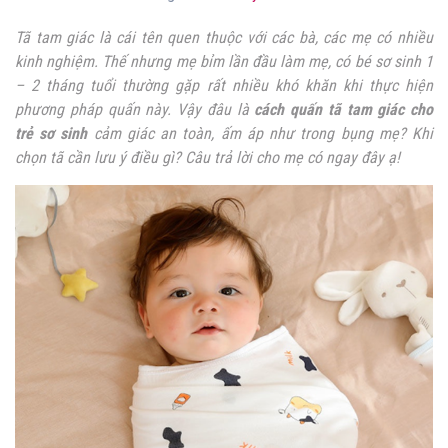
Tã tam giác là cái tên quen thuộc với các bà, các mẹ có nhiều
kinh nghiệm. Thế nhưng mẹ bỉm lần đầu làm mẹ, có bé sơ sinh 1
– 2 tháng tuổi thường gặp rất nhiều khó khăn khi thực hiện
phương pháp quấn này.
Vậy đâu là
cách quấn tã tam giác cho
trẻ sơ sinh
cảm giác an toàn, ấm áp như trong bụng mẹ? Khi
chọn tã cần lưu ý điều gì? Câu trả lời cho mẹ có ngay đây ạ!