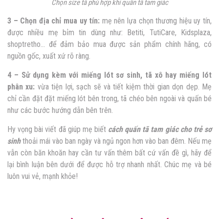
Chọn size tã phù hợp khi quấn tã tam giác
3 – Chọn địa chỉ mua uy tín:
mẹ nên lựa chọn thương hiệu uy tín,
được nhiều mẹ bỉm tin dùng như: Betiti, TutiCare, Kidsplaza,
shoptretho… để đảm bảo mua được sản phẩm chính hãng, có
nguồn gốc, xuất xứ rõ ràng.
4 – Sử dụng kèm với miếng lót sơ sinh, tã xô hay miếng lót
phân xu:
vừa tiện lợi, sạch sẽ và tiết kiệm thời gian dọn dẹp.
Mẹ
chỉ cần đặt đặt miếng lót bên trong, tã chéo bên ngoài và quấn bé
như các bước hướng dẫn bên trên.
Hy vọng bài viết đã giúp mẹ biết
cách quấn tã tam giác cho trẻ sơ
sinh
thoải mái vào ban ngày và ngủ ngon hơn vào ban đêm. Nếu mẹ
vẫn còn băn khoăn hay cần tư vấn thêm bất cứ vấn đề gì, hãy để
lại bình luận bên dưới để được hỗ trợ nhanh nhất. Chúc mẹ và bé
luôn vui vẻ, mạnh khỏe!