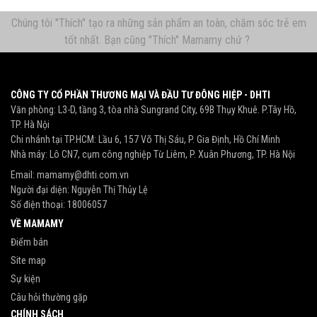
Chúng tôi "Thích" tạo ra những sản phẩm an toàn, chăm sóc trẻ em
tốt nhất. Bạn cũng "Thích" Mamamy chứ ?
CÔNG TY CỔ PHẦN THƯƠNG MẠI VÀ ĐẦU TƯ ĐÔNG HIỆP - DHTI
Văn phòng: L3-D, tầng 3, tòa nhà Sungrand City, 69B Thụy Khuê. P.Tây Hồ,
TP. Hà Nội
Chi nhánh tại TP.HCM: Lầu 6, 157 Võ Thị Sáu, P. Gia Định, Hồ Chí Minh
Nhà máy: Lô CN7, cụm công nghiệp Từ Liêm, P. Xuân Phương, TP. Hà Nội
Email:
mamamy@dhti.com.vn
Người đại diện: Nguyễn Thị Thủy Lệ
Số điện thoại:
18006057
VỀ MAMAMY
Điểm bán
Site map
Sự kiện
Câu hỏi thường gặp
CHÍNH SÁCH