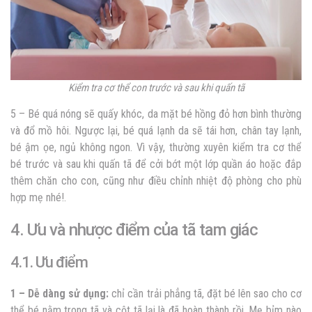
Kiểm tra cơ thể con trước và sau khi quấn tã
5 – Bé quá nóng sẽ quấy khóc,
da mặt bé hồng đỏ hơn bình thường
và đổ mồ hôi
. Ngược lại, bé quá lạnh da sẽ
tái hơn, chân tay lạnh,
bé ậm ọe, ngủ không ngon.
Vì vậy, thường xuyên kiểm tra cơ thể
bé trước và sau khi quấn tã để cởi bớt một lớp quần áo hoặc đắp
thêm chăn cho con, cũng như điều chỉnh nhiệt độ phòng cho phù
hợp mẹ nhé!.
4. Ưu và nhược điểm của tã tam giác
4.1. Ưu điểm
1 – Dễ dàng sử dụng:
chỉ cần trải phẳng tã, đặt bé lên sao cho cơ
thể bé nằm trong tã và cột tã lại là đã hoàn thành rồi. Mẹ bỉm nào