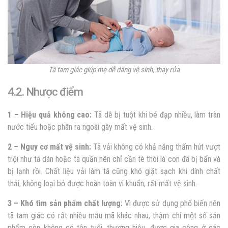
Tã tam giác giúp mẹ dễ dàng vệ sinh, thay rửa
4.2. Nhược điểm
1 – Hiệu quả không cao:
Tã dễ bị tuột khi bé đạp nhiều, làm tràn
nước tiểu hoặc phân ra ngoài gây mất vệ sinh.
2 – Nguy cơ mất vệ sinh:
Tã vải không có khả năng thấm hút vượt
trội như tã dán hoặc tã quần nên chỉ cần tè thôi là con đã bị bẩn và
bị lạnh rồi. Chất liệu vải làm tã cũng khó giặt sạch khi dính chất
thải, không loại bỏ được hoàn toàn vi khuẩn, rất mất vệ sinh.
3 – Khó tìm sản phẩm chất lượng:
Vì được sử dụng phổ biến nên
tã tam giác có rất nhiều mẫu mã khác nhau, thậm chí một số sản
phẩm còn không có tên tuổi, thương hiệu, được gia công ở các