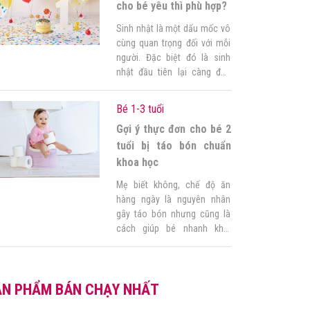
cho bé yêu thì phù hợp?
Sinh nhật là một dấu mốc vô
cùng quan trọng đối với mỗi
người. Đặc biệt đó là sinh
nhật đầu tiên lại càng đặc
biệt. Ngoài một bữa tiệc sinh
nhật vô cùng ấm cúng và
Bé 1-3 tuổi
hạnh phúc bé yêu sẽ rất phấn
Gợi ý thực đơn cho bé 2
khởi với những món quà bé
được nhận. Hầu hết bố […]
tuổi bị táo bón chuẩn
khoa học
Mẹ biết không, chế độ ăn
hàng ngày là nguyên nhân
gây táo bón nhưng cũng là
cách giúp bé nhanh khỏi
nhất. Vậy bé 2 tuổi bị táo bón
nên ăn những loại thực phẩm
nào? Cùng Góc của mẹ lên
ẢN PHẨM BÁN CHẠY NHẤT
thực đơn cho bé 2 tuổi bị táo
bón nhé! 1. Nguyên nhân […]