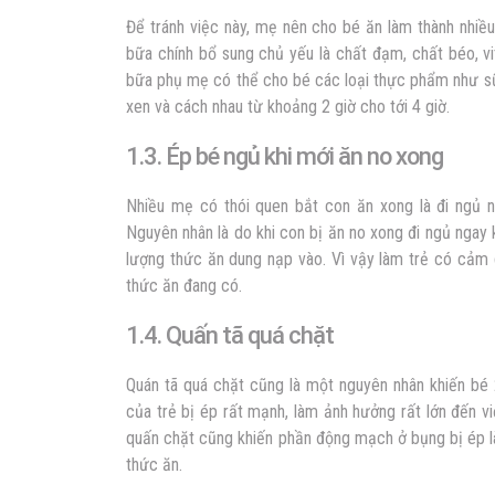
Để tránh việc này, mẹ nên cho bé ăn làm thành nhiề
bữa chính bổ sung chủ yếu là chất đạm, chất béo, v
bữa phụ mẹ có thể cho bé các loại thực phẩm như sữ
xen và cách nhau từ khoảng 2 giờ cho tới 4 giờ.
1.3. Ép bé ngủ khi mới ăn no xong
Nhiều mẹ có thói quen bắt con ăn xong là đi ngủ n
Nguyên nhân là do khi con bị ăn no xong đi ngủ ngay k
lượng thức ăn dung nạp vào. Vì vậy làm trẻ có cảm 
thức ăn đang có.
1.4. Quấn tã quá chặt
Quán tã quá chặt cũng là một nguyên nhân khiến
bé 
của trẻ bị ép rất mạnh, làm ảnh hưởng rất lớn đến v
quấn chặt cũng khiến phần động mạch ở bụng bị ép l
thức ăn.