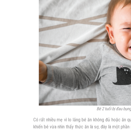
Bé 2 tuổi bị đau bụn
Có rất nhiều mẹ vì lo lắng bé ăn không đủ hoặc ăn qu
khiến bé vừa nhìn thấy thức ăn là sợ, đây là một phầ