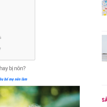
i
?
 hay bị nôn?
điều bố mẹ nên làm
S