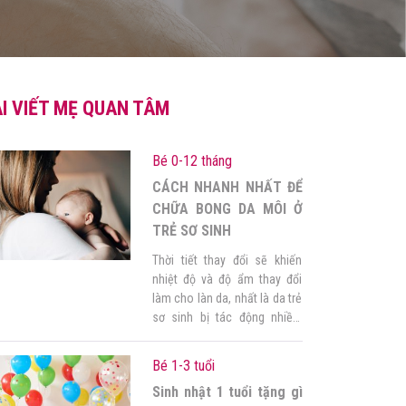
I VIẾT MẸ QUAN TÂM
Bé 0-12 tháng
CÁCH NHANH NHẤT ĐỂ
CHỮA BONG DA MÔI Ở
TRẺ SƠ SINH
Thời tiết thay đổi sẽ khiến
nhiệt độ và độ ẩm thay đổi
làm cho làn da, nhất là da trẻ
sơ sinh bị tác động nhiều.
Mặt khác, độ ẩm trên da trẻ
sơ sinh có được là từ sữa
Bé 1-3 tuổi
nên môi bé sẽ khô hơn người
Sinh nhật 1 tuổi tặng gì
lớn và có thể dễ dàng bị […]