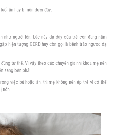
 tuổi ăn hay bị nôn
dưới đây:
iện như người lớn. Lúc này dạ dày của trẻ còn đang nằm
ễ gặp hiện tượng GERD hay còn gọi là bệnh trào ngược dạ
đúng tư thế. Vì vậy theo các chuyên gia nhi khoa mẹ nên
ển sang bên phải.
trong việc bú hoặc ăn, thì mẹ không nên ép trẻ vì có thể
bị nôn
.