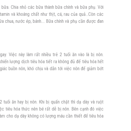
u bữa. Chia nhỏ các bữa thành bữa chính và bữa phụ. Với
itamin và khoáng chất như thịt, cá, rau của quả…Còn các
a chua, nước ép, bánh…. Bữa chính và phụ cần được đan
gay. Việc này làm rất nhiều
trẻ 2 tuổi ăn vào là bị nôn
.
hiến lượng dịch tiêu hóa tiết ra không đủ để tiêu hóa hết
giác buồn nôn, khó chịu và dẫn tới việc nôn để giảm bớt
2 tuổi ăn hay bị nôn
. Khi bị quấn chặt thì dạ dày và ruột
iệc tiêu hóa thức nên bé rất dễ bị nôn. Bên cạnh đó việc
àm cho dạ dày không có lượng máu cần thiết để tiêu hóa