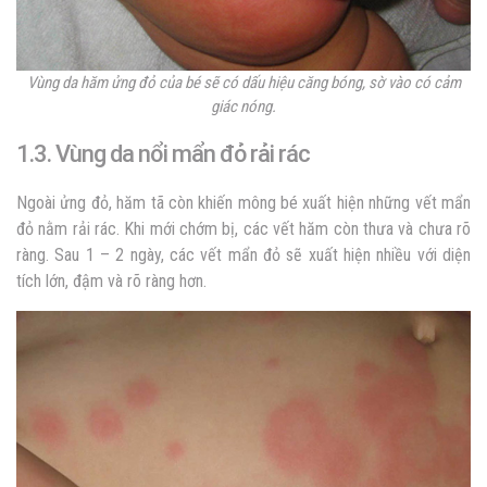
Vùng da hăm ửng đỏ của bé sẽ có dấu hiệu căng bóng, sờ vào có cảm
giác nóng.
1.3. Vùng da nổi mẩn đỏ rải rác
Ngoài ửng đỏ, hăm tã còn khiến mông bé xuất hiện những vết mẩn
đỏ nằm rải rác. Khi mới chớm bị, các vết hăm còn thưa và chưa rõ
ràng. Sau 1 – 2 ngày, các vết mẩn đỏ sẽ xuất hiện nhiều với diện
tích lớn, đậm và rõ ràng hơn.