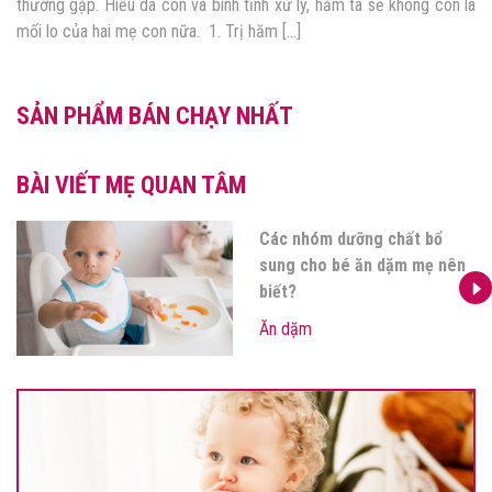
được hăm tã khi hiểu đúng. Mẹ hãy đọc bài viết dưới đây để hiểu
tường tận hơn về hăm tã và gợi […]
SẢN PHẨM BÁN CHẠY NHẤT
BÀI VIẾT MẸ QUAN TÂM
Đồ ăn dặm cho bé: Mẹ cần
sắm gì khi bé bước vào giai
đoạn ăn dặm?
Ăn dặm