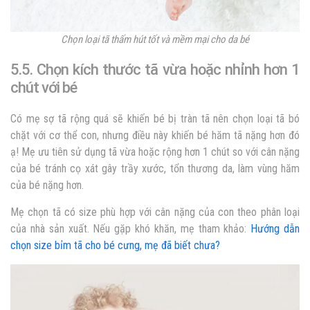
Chọn loại tã thấm hút tốt và mềm mại cho da bé
5.5. Chọn kích thước tã vừa hoặc nhỉnh hơn 1
chút với bé
Có mẹ sợ tã rộng quá sẽ khiến bé bị tràn tã nên chọn loại tã bó
chặt với cơ thể con, nhưng điều này khiến bé hăm tã nặng hơn đó
ạ! Mẹ ưu tiên sử dụng tã vừa hoặc rộng hơn 1 chút so với cân nặng
của bé tránh cọ xát gây trầy xước, tổn thương da, làm vùng hăm
của bé nặng hơn.
Mẹ chọn tã có size phù hợp với cân nặng của con theo phân loại
của nhà sản xuất. Nếu gặp khó khăn, mẹ tham khảo:
Hướng dẫn
chọn size bỉm tã cho bé cưng, mẹ đã biết chưa?