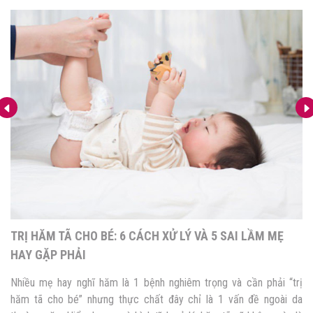
6 CÁCH NGỪA HĂM TÃ MẸ NHẤT ĐỊNH CẦN BIẾT
Hăm tã là vấn đề mẹ thường lo lắng khi dùng tã cho con, nhất là khi
thời tiết nóng bức, khó chịu. Tuy vậy, mẹ hoàn toàn có thể xử lý