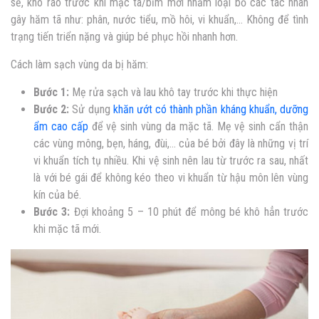
sẽ, khô ráo trước khi mặc tã/bỉm mới nhằm loại bỏ các tác nhân
gây hăm tã như: phân, nước tiểu, mồ hôi, vi khuẩn,… Không để tình
trạng tiến triển nặng và giúp bé phục hồi nhanh hơn.
Cách làm sạch vùng da bị hăm:
Bước 1:
Mẹ rửa sạch và lau khô tay trước khi thực hiện
Bước 2:
Sử dụng
khăn ướt có thành phần kháng khuẩn, dưỡng
ẩm cao cấp
để vệ sinh vùng da mặc tã. Mẹ vệ sinh cẩn thận
các vùng mông, bẹn, háng, đùi,… của bé bởi đây là những vị trí
vi khuẩn tích tụ nhiều. Khi vệ sinh nên lau từ trước ra sau, nhất
là với bé gái để không kéo theo vi khuẩn từ hậu môn lên vùng
kín của bé.
Bước 3:
Đợi khoảng 5 – 10 phút để mông bé khô hẳn trước
khi mặc tã mới.