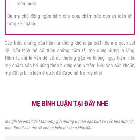
viêm nướu
Ba mẹ chủ động ngừa hăm cho con, chăm sóc con an toàn tới
từng kẽ ngách.
Các triệu chứng của hăm tã không khó nhận biết nếu mẹ quan sát
kỹ. Nếu thấy bé có triệu chứng hăm tã, mẹ cũng đừng lo lắng.
Hăm tã chỉ là vấn đề về da thường gặp và không nguy hiểm nếu
mẹ chăm sóc bé đúng theo hướng dẫn ở trên. Nếu còn băn khoăn,
mẹ để lại bình luận ở dưới để được hỗ trợ mẹ nhé!
MẸ BÌNH LUẬN TẠI ĐÂY NHÉ
Mẹ ghi lại email để Mamamy gửi những ưu đãi đặc biệt và các tips hữu ích
nhé. Email của mẹ sẽ không hiển thị công khai đâu