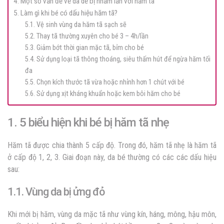
4. Một số vấn đề về da dễ bị nhầm lẫn với hăm tã
5. Làm gì khi bé có dấu hiệu hăm tã?
5.1. Vệ sinh vùng da hăm tã sạch sẽ
5.2. Thay tã thường xuyên cho bé 3 – 4h/lần
5.3. Giảm bớt thời gian mặc tã, bỉm cho bé
5.4. Sử dụng loại tã thông thoáng, siêu thấm hút để ngừa hăm tối
đa
5.5. Chọn kích thước tã vừa hoặc nhỉnh hơn 1 chút với bé
5.6. Sử dụng xịt kháng khuẩn hoặc kem bôi hăm cho bé
1. 5 biểu hiện khi bé bị hăm tã nhẹ
Hăm tã được chia thành 5 cấp độ. Trong đó, hăm tã nhẹ là hăm tã
ở cấp độ 1, 2, 3. Giai đoạn này, da bé thường có các các dấu hiệu
sau:
1.1. Vùng da bị ửng đỏ
Khi mới bị hăm, vùng da mặc tã như vùng kín, háng, mông, hậu môn,