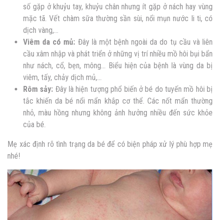
số gặp ở khuỷu tay, khuỷu chân nhưng ít gặp ở nách hay vùng
mặc tã. Vết chàm sữa thường sần sùi, nổi mụn nước li ti, có
dịch vàng,…
Viêm da có mủ:
Đây là một bệnh ngoài da do tụ cầu và liên
cầu xâm nhập và phát triển ở những vị trí nhiều mồ hôi bụi bẩn
như nách, cổ, bẹn, mông… Biểu hiện của bệnh là vùng da bị
viêm, tấy, chảy dịch mủ,…
Rôm sảy:
Đây là hiện tượng phổ biến ở bé do tuyến mồ hôi bị
tắc khiến da bé nổi mẩn khắp cơ thể. Các nốt mẩn thường
nhỏ, màu hồng nhưng không ảnh hưởng nhiều đến sức khỏe
của bé.
Mẹ xác định rõ tình trạng da bé để có biện pháp xử lý phù hợp mẹ
nhé!