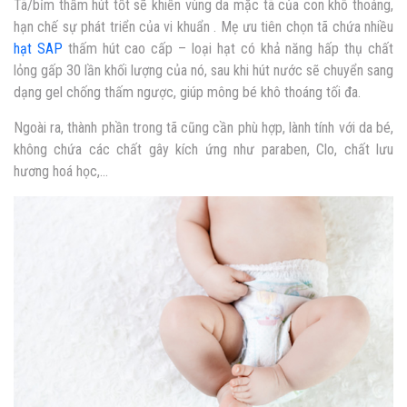
Tã/bỉm thấm hút tốt sẽ khiến vùng da mặc tã của con khô thoáng,
hạn chế sự phát triển của vi khuẩn . Mẹ ưu tiên chọn tã chứa nhiều
hạt SAP
thấm hút cao cấp – loại hạt có khả năng hấp thụ chất
lỏng gấp 30 lần khối lượng của nó, sau khi hút nước sẽ chuyển sang
dạng gel chống thấm ngược, giúp mông bé khô thoáng tối đa.
Ngoài ra, thành phần trong tã cũng cần phù hợp, lành tính với da bé,
không chứa các chất gây kích ứng như paraben, Clo, chất lưu
hương hoá học,…