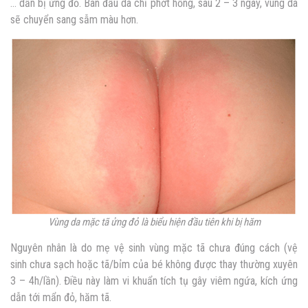
… dần bị ửng đỏ. Ban đầu da chỉ phớt hồng, sau 2 – 3 ngày, vùng da
sẽ chuyển sang sẫm màu hơn.
Vùng da mặc tã ửng đỏ là biểu hiện đầu tiên khi bị hăm
Nguyên nhân là do mẹ vệ sinh vùng mặc tã chưa đúng cách (vệ
sinh chưa sạch hoặc tã/bỉm của bé không được thay thường xuyên
3 – 4h/lần). Điều này làm vi khuẩn tích tụ gây viêm ngứa, kích ứng
dẫn tới mẩn đỏ, hăm tã.