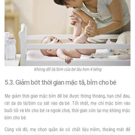
Không để tã/bỉm của bé lâu hơn 4 tiếng
5.3. Giảm bớt thời gian mặc tã, bỉm cho bé
Mẹ giảm thời gian mặc bỉm để bé được thông thoáng, hạn chế đau,
rát da do tã/bỉm cọ xát vào da bé. Tốt nhất, mẹ chỉ mặc bỉm vào
buổi tối và khi cho bé ra ngoài chơi, thời gian còn lại mẹ không mặc
bỉm cho bé.
Cùng với đó, mẹ chọn quần áo có chất liệu mềm, thoáng mát để