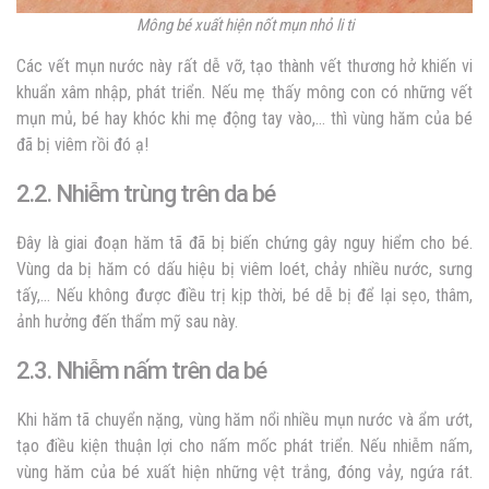
Mông bé xuất hiện nốt mụn nhỏ li ti
Các vết mụn nước này rất dễ vỡ, tạo thành vết thương hở khiến vi
khuẩn xâm nhập, phát triển. Nếu mẹ thấy mông con có những vết
mụn mủ, bé hay khóc khi mẹ động tay vào,… thì vùng hăm của bé
đã bị viêm rồi đó ạ!
2.2. Nhiễm trùng trên da bé
Đây là giai đoạn hăm tã đã bị biến chứng gây nguy hiểm cho bé.
Vùng da bị hăm có dấu hiệu bị viêm loét, chảy nhiều nước, sưng
tấy,… Nếu không được điều trị kịp thời, bé dễ bị để lại sẹo, thâm,
ảnh hưởng đến thẩm mỹ sau này.
2.3. Nhiễm nấm trên da bé
Khi hăm tã chuyển nặng, vùng hăm nổi nhiều mụn nước và ẩm ướt,
tạo điều kiện thuận lợi cho nấm mốc phát triển. Nếu nhiễm nấm,
vùng hăm của bé xuất hiện những vệt trắng, đóng vảy, ngứa rát.