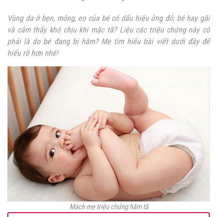
Vùng da ở bẹn, mông, eo của bé có dấu hiệu ửng đỏ; bé hay gãi
và cảm thấy khó chịu khi mặc tã? Liệu các triệu chứng này có
phải là do bé đang bị hăm? Mẹ tìm hiểu bài viết dưới đây để
hiểu rõ hơn nhé!
Mách mẹ triệu chứng hăm tã