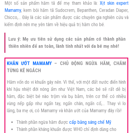
Một số sản phẩm hăm tã để mẹ tham khảo là:
Xịt skin expert
Mamamy
, kem bôi hăm tã Sudocrem, Bepanthen, Ceradan Diaper,
Chicco,… Đây là các sản phẩm được các chuyên gia nghiên cứu và
kiểm định nên mẹ yên tâm về hiệu quả trị hăm cho bé.
Lưu ý:
Mẹ ưu tiên sử dụng các sản phẩm có thành phần
thiên nhiên để an toàn, lành tính nhất với da bé mẹ nhé!
KHĂN ƯỚT MAMAMY
– CHỦ ĐỘNG NGỪA HĂM, CHĂM
TỪNG KẼ NGÁCH
Hăm vốn do vi khuẩn gây nên. Vì thế, với một đất nước điển hình
khí hậu nhiệt đới nóng ẩm như Việt Nam, các bé sẽ rất dễ bị
hăm, đặc biệt bé nào trộm vía bụ bẫm, trên cơ thể có nhiều
vùng nếp gấp như ngấn tay, ngấn chân, ngấn cổ,… Thay vì lo
lắng, ba mẹ ơi, có Mamamy và khăn ướt của Mamamy đây rồi!
Thành phần ngừa hăm được
cấp bằng sáng chế Mỹ
Thành phần kháng khuẩn được WHO chỉ định dùng cho