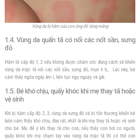
Vùng da bị hăm của con ửng đỏ từng mảng
1.4. Vùng da quấn tã có nổi các nốt sần, sưng
đỏ
Hăm tã cấp độ 1, 2 nếu không được chăm sóc đúng cách sẽ khiến
vùng da mặc tã nổi các nốt sần, sưng đỏ, mụn li ti,… Lúc này, bé
cảm thấy ngứa ngáy âm ỉ, liên tục ngọ nguậy và gãi.
1.5. Bé khó chịu, quấy khóc khi mẹ thay tã hoặc
vệ sinh
Khi bị hăm cấp độ 2, 3, vùng da sưng đỏ và bị tổn thương khiến bé
luôn cảm thấy khó chịu, đau rát, nhất là khi mẹ thay tã hoặc vệ sinh
cho bé. Mẹ để ý khi thay tã cho con, nếu thấy con hơi co người,
quấy khóc khi mẹ chạm tay vào vùng da mặc tã thì có thể con