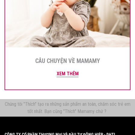
CÂU CHUYỆN VỀ MAMAMY
XEM THÊM
Chúng tôi "Thích" tạo ra những sản phẩm an toàn, chăm sóc trẻ em
tốt nhất. Bạn cũng "Thích" Mamamy chứ ?
CÔNG TY CỔ PHẦN THƯƠNG MẠI VÀ ĐẦU TƯ ĐÔNG HIỆP - DHTI