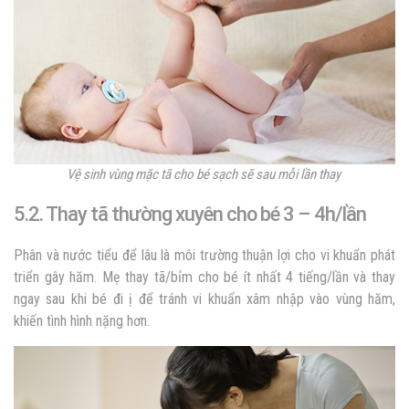
Vệ sinh vùng mặc tã cho bé sạch sẽ sau mỗi lần thay
5.2. Thay tã thường xuyên cho bé 3 – 4h/lần
Phân và nước tiểu để lâu là môi trường thuận lợi cho vi khuẩn phát
triển gây hăm. Mẹ thay tã/bỉm cho bé ít nhất 4 tiếng/lần và thay
ngay sau khi bé đi ị để tránh vi khuẩn xâm nhập vào vùng hăm,
khiến tình hình nặng hơn.