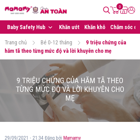
0
Baby Safety Hub
Khăn ướt
Khăn khô
Chăm sóc da
Trang chủ
Bé 0-12 tháng
9 triệu chứng của
hăm tã theo từng mức độ và lời khuyên cho mẹ
9 TRIỆU CHỨNG CỦA HĂM TÃ THEO
TỪNG MỨC ĐỘ VÀ LỜI KHUYÊN CHO
MẸ
29/09/2021 - 21:34 Đăng bởi
Mamamy