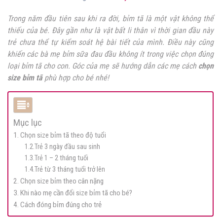
Trong năm đầu tiên sau khi ra đời, bỉm tã là một vật không thể
thiếu của bé. Đây gần như là vật bất li thân vì thời gian đầu này
trẻ chưa thể tự kiểm soát hệ bài tiết của mình. Điều này cũng
khiến các bà mẹ bỉm sữa đau đầu không ít trong việc chọn đúng
loại bỉm tã cho con. Góc của mẹ sẽ hướng dẫn các mẹ cách
chọn
size bỉm tã
phù hợp cho bé nhé!
Mục lục
1. Chọn size bỉm tã theo độ tuổi
1.2.Trẻ 3 ngày đầu sau sinh
1.3.Trẻ 1 – 2 tháng tuổi
1.4.Trẻ từ 3 tháng tuổi trở lên
2. Chọn size bỉm theo cân nặng
3. Khi nào mẹ cần đổi size bỉm tã cho bé?
4. Cách đóng bỉm đúng cho trẻ