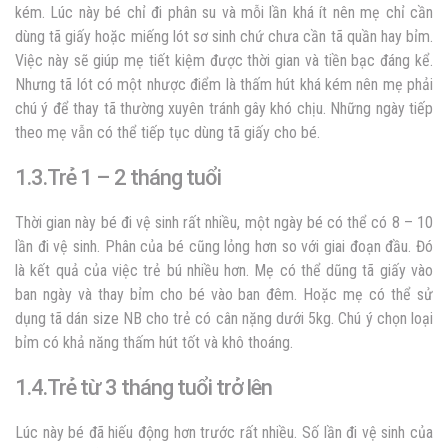
kém. Lúc này bé chỉ đi phân su và mỗi lần khá ít nên mẹ chỉ cần
dùng tã giấy hoặc miếng lót sơ sinh chứ chưa cần tã quần hay bỉm.
Việc này sẽ giúp mẹ tiết kiệm được thời gian và tiền bạc đáng kể.
Nhưng tã lót có một nhược điểm là thấm hút khá kém nên mẹ phải
chú ý để thay tã thường xuyên tránh gây khó chịu. Những ngày tiếp
theo mẹ vẫn có thể tiếp tục dùng tã giấy cho bé.
1.3.Trẻ 1 – 2 tháng tuổi
Thời gian này bé đi vệ sinh rất nhiều, một ngày bé có thể có 8 – 10
lần đi vệ sinh. Phân của bé cũng lỏng hơn so với giai đoạn đầu. Đó
là kết quả của việc trẻ bú nhiều hơn. Mẹ có thể dũng tã giấy vào
ban ngày và thay bỉm cho bé vào ban đêm. Hoặc mẹ có thể sử
dụng tã dán size NB cho trẻ có cân nặng dưới 5kg. Chú ý chọn loại
bỉm có khả năng thấm hút tốt và khô thoáng.
1.4.Trẻ từ 3 tháng tuổi trở lên
Lúc này bé đã hiếu động hơn trước rất nhiều. Số lần đi vệ sinh của