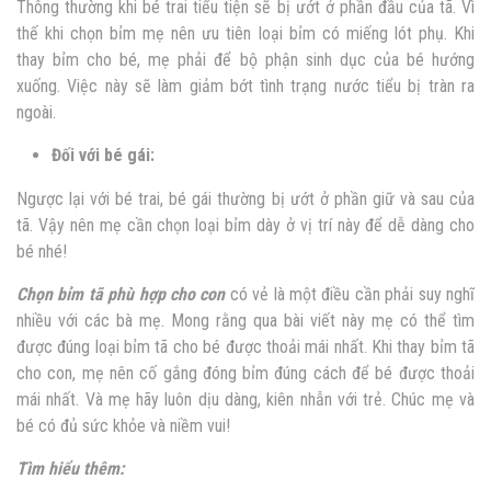
Thông thường khi bé trai tiểu tiện sẽ bị ướt ở phần đầu của tã. Vì
thế khi chọn bỉm mẹ nên ưu tiên loại bỉm có miếng lót phụ. Khi
thay bỉm cho bé, mẹ phải để bộ phận sinh dục của bé hướng
xuống. Việc này sẽ làm giảm bớt tình trạng nước tiểu bị tràn ra
ngoài.
Đối với bé gái:
Ngược lại với bé trai, bé gái thường bị ướt ở phần giữ và sau của
tã. Vậy nên mẹ cần chọn loại bỉm dày ở vị trí này để dễ dàng cho
bé nhé!
Chọn bỉm tã phù hợp cho con
có vẻ là một điều cần phải suy nghĩ
nhiều với các bà mẹ. Mong rằng qua bài viết này mẹ có thể tìm
được đúng loại bỉm tã cho bé được thoải mái nhất. Khi thay bỉm tã
cho con, mẹ nên cố gắng đóng bỉm đúng cách để bé được thoải
mái nhất. Và mẹ hãy luôn dịu dàng, kiên nhẫn với trẻ. Chúc mẹ và
bé có đủ sức khỏe và niềm vui!
Tìm hiểu thêm: