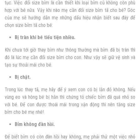
tục. Việc đổi size bỉm là cần thiết khi loại bỉm cũ không còn phù
hợp với bé nữa. Vậy khi nào mẹ cần đổi size bỉm tã cho bé? Góc
của mẹ sẽ hướng dẫn mẹ những dấu hiệu nhận biết sau đây để
chọn size bỉm tã cho bé:
Bị tràn khi bé tiểu tiện nhiều.
Khi chưa tới giờ thay bỉm như thông thường mà bỉm đã bị tràn thì
đó là lúc mẹ cần đổi size bỉm cho con. Như vậy sẽ giữ vệ sinh và
tạo sự thoải mái cho bé.
Bị chật.
Trong lúc thay tã, mẹ hãy để ý xem con có bị lằn đỏ không. Nếu
vùng eo và hông bé bị hằn thì chứng tỏ chiếc bỉm đã quá nhỏ so
với bé. Để con được thoái mái trong vận động thì nên tăng size
bỉm cho bé mẹ nhé!
Bỉm không đàn hồi.
Để biết bỉm có còn đàn hồi hay không, mẹ phải thử một việc nhỏ