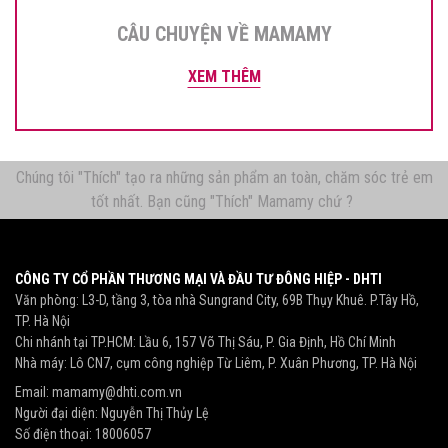
CÂU CHUYỆN VỀ MAMAMY
XEM THÊM
Chúng tôi "Thích" tạo ra những sản phẩm an toàn, chăm sóc trẻ em
tốt nhất. Bạn cũng "Thích" Mamamy chứ ?
CÔNG TY CỔ PHẦN THƯƠNG MẠI VÀ ĐẦU TƯ ĐÔNG HIỆP - DHTI
Văn phòng: L3-D, tầng 3, tòa nhà Sungrand City, 69B Thụy Khuê. P.Tây Hồ,
TP. Hà Nội
Chi nhánh tại TP.HCM: Lầu 6, 157 Võ Thị Sáu, P. Gia Định, Hồ Chí Minh
Nhà máy: Lô CN7, cụm công nghiệp Từ Liêm, P. Xuân Phương, TP. Hà Nội
Email:
mamamy@dhti.com.vn
Người đại diện: Nguyễn Thị Thủy Lệ
Số điện thoại:
18006057