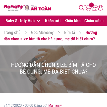
0
Baby Safety Hub
Khăn ướt
Khăn khô
Chăm sóc da
Trang chủ
Góc Mamamy
Bỉm tã
Hướng
dẫn chọn size bỉm tã cho bé cưng, mẹ đã biết chưa?
HƯỚNG DẪN CHỌN SIZE BỈM TÃ CHO
BÉ CƯNG, MẸ ĐÃ BIẾT CHƯA?
24/12/2020 - 00:00 Đăng bởi
Mamamy