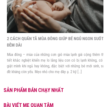
2 CÁCH QUẤN TÃ MÙA ĐÔNG GIÚP BÉ NGỦ NGON SUỐT
ĐÊM DÀI
Mùa đông – mùa của những cơn gió mùa lạnh giá cộng thêm thời
tiết khắc nghiệt khiến mẹ lo lắng liệu con có bị lạnh không, có bị
giật mình khi ngủ hay không, đặc biệt với những bé mới sinh, sức
đề kháng còn yếu. Mẹo nhỏ cho mẹ đây ạ. 2 kỹ […]
SẢN PHẨM BÁN CHẠY NHẤT
BÀI VIẾT MẸ QUAN TÂM