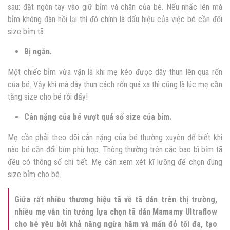
sau: đặt ngón tay vào giữ bỉm và chân của bé. Nếu nhấc lên mà
bỉm không đàn hồi lại thì đó chính là dấu hiệu của việc bé cần đổi
size bỉm tã.
Bị ngắn.
Một chiếc bỉm vừa vặn là khi mẹ kéo được dây thun lên qua rốn
của bé. Vậy khi mà dây thun cách rốn quá xa thì cũng là lúc mẹ cần
tăng size cho bé rồi đấy!
Cân nặng của bé vượt quá số size của bỉm.
Mẹ cần phải theo dõi cân nặng của bé thường xuyên để biết khi
nào bé cần đổi bỉm phù hợp. Thông thường trên các bao bì bỉm tã
đều có thông số chi tiết. Mẹ cần xem xét kĩ lưỡng để chọn đúng
size bỉm cho bé.
Giữa rất nhiều thương hiệu tã về tã dán trên thị trường,
nhiều mẹ vẫn tin tưởng lựa chọn tã dán Mamamy Ultraflow
cho bé yêu bởi khả năng ngừa hăm và mẩn đỏ tối đa, tạo