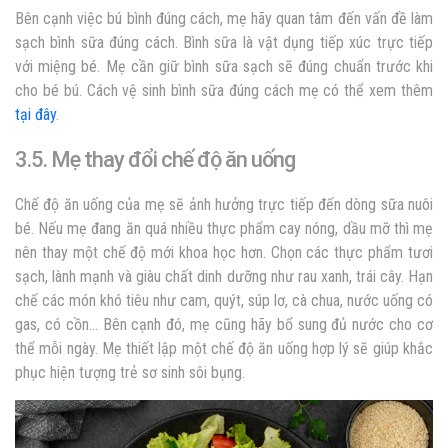
Bên cạnh việc bú bình đúng cách, mẹ hãy quan tâm đến vấn đề làm
sạch bình sữa đúng cách. Bình sữa là vật dụng tiếp xúc trực tiếp
với miệng bé. Mẹ cần giữ bình sữa sạch sẽ đúng chuẩn trước khi
cho bé bú. Cách vệ sinh bình sữa đúng cách mẹ có thể xem thêm
tại đây
.
3.5. Mẹ thay đổi chế độ ăn uống
Chế độ ăn uống của mẹ sẽ ảnh hưởng trực tiếp đến dòng sữa nuôi
bé. Nếu mẹ đang ăn quá nhiều thực phẩm cay nóng, dầu mỡ thì mẹ
nên thay một chế độ mới khoa học hơn. Chọn các thực phẩm tươi
sạch, lành mạnh và giàu chất dinh dưỡng như rau xanh, trái cây. Hạn
chế các món khó tiêu như cam, quýt, súp lơ, cà chua, nước uống có
gas, có cồn… Bên cạnh đó, mẹ cũng hãy bổ sung đủ nước cho cơ
thể mỗi ngày. Mẹ thiết lập một chế độ ăn uống hợp lý sẽ giúp khắc
phục hiện tượng
trẻ sơ sinh sôi bụng
.