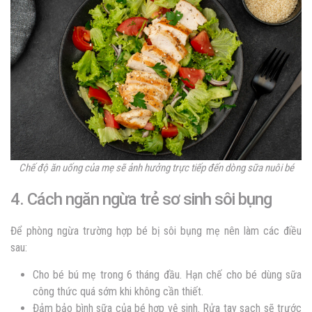
Chế độ ăn uống của mẹ sẽ ảnh hưởng trực tiếp đến dòng sữa nuôi bé
4. Cách ngăn ngừa trẻ sơ sinh sôi bụng
Để phòng ngừa trường hợp bé bị sôi bụng mẹ nên làm các điều
sau:
Cho bé bú mẹ trong 6 tháng đầu. Hạn chế cho bé dùng sữa
công thức quá sớm khi không cần thiết.
Đảm bảo bình sữa của bé hợp vệ sinh. Rửa tay sạch sẽ trước