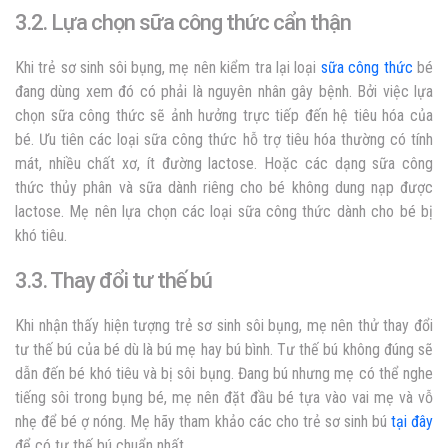
3.2. Lựa chọn sữa công thức cẩn thận
Khi
trẻ sơ sinh sôi bụng
, mẹ nên kiểm tra lại loại
sữa công thức
bé
đang dùng xem đó có phải là nguyên nhân gây bệnh. Bởi việc lựa
chọn sữa công thức sẽ ảnh hưởng trực tiếp đến hệ tiêu hóa của
bé. Ưu tiên các loại sữa công thức hỗ trợ tiêu hóa thường có tính
mát, nhiều chất xơ, ít đường lactose. Hoặc các dạng sữa công
thức thủy phân và sữa dành riêng cho bé không dung nạp được
lactose. Mẹ nên lựa chọn các loại sữa công thức dành cho bé bị
khó tiêu.
3.3. Thay đổi tư thế bú
Khi nhận thấy hiện tượng
trẻ sơ sinh sôi bụng
, mẹ nên thử thay đổi
tư thế bú của bé dù là bú mẹ hay bú bình. Tư thế bú không đúng sẽ
dẫn đến bé khó tiêu và bị sôi bụng. Đang bú nhưng mẹ có thể nghe
tiếng sôi trong bụng bé, mẹ nên đặt đầu bé tựa vào vai mẹ và vỗ
nhẹ để bé ợ nóng. Mẹ hãy tham khảo các cho trẻ sơ sinh bú
tại đây
để có tư thế bú chuẩn nhất.