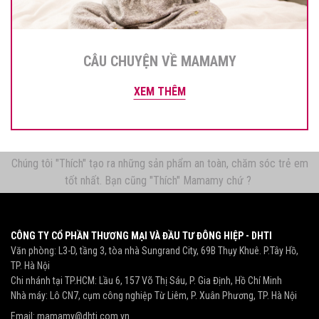
CÂU CHUYỆN VỀ MAMAMY
XEM THÊM
Chúng tôi "Thích" tạo ra những sản phẩm an toàn, chăm sóc trẻ em
tốt nhất. Bạn cũng "Thích" Mamamy chứ ?
CÔNG TY CỔ PHẦN THƯƠNG MẠI VÀ ĐẦU TƯ ĐÔNG HIỆP - DHTI
Văn phòng: L3-D, tầng 3, tòa nhà Sungrand City, 69B Thụy Khuê. P.Tây Hồ,
TP. Hà Nội
Chi nhánh tại TP.HCM: Lầu 6, 157 Võ Thị Sáu, P. Gia Định, Hồ Chí Minh
Nhà máy: Lô CN7, cụm công nghiệp Từ Liêm, P. Xuân Phương, TP. Hà Nội
Email:
mamamy@dhti.com.vn