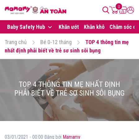
0
Baby Safety Hub
Khăn ướt
Khăn khô
Chăm sóc da
Trang chủ
Bé 0-12 tháng
TOP 4 thông tin mẹ
nhất định phải biết về trẻ sơ sinh sôi bụng
TOP 4 THÔNG TIN MẸ NHẤT ĐỊNH
PHẢI BIẾT VỀ TRẺ SƠ SINH SÔI BỤNG
03/01/2021 - 00:00 Đăng bởi
Mamamy