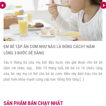
EM BÉ TẬP ĂN CƠM NHƯ NÀO LÀ ĐÚNG CÁCH? NẰM
LÒNG 3 BƯỚC DỄ DÀNG
Sau 6 tháng bú sữa, mẹ bắt đầu bước vào giai đoạn cho bé ăn
dặm với cháo, súp,… Đến 19 tháng tuổi, khi bé có 16 chiếc răng
sữa, lúc này mẹ có thể cho bé ăn cơm. Điều này đảm bảo cho bé
phát triển khỏe mạnh cứng cáp hơn. Đồng thời tăng […]
SẢN PHẨM BÁN CHẠY NHẤT