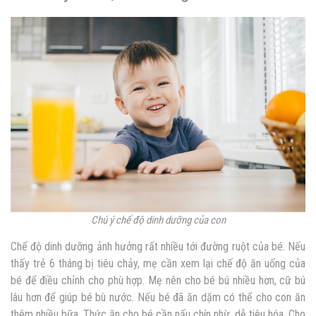
Chú ý chế độ dinh dưỡng của con
Chế độ dinh dưỡng ảnh hưởng rất nhiều tới đường ruột của bé. Nếu
thấy trẻ 6 tháng bị tiêu chảy, mẹ cần xem lại chế độ ăn uống của
bé để điều chỉnh cho phù hợp. Mẹ nên cho bé bú nhiều hơn, cữ bú
lâu hơn để giúp bé bù nước. Nếu bé đã ăn dặm có thể cho con ăn
thêm nhiều bữa. Thức ăn cho bé cần nấu chín nhừ, dễ tiêu hóa. Cho