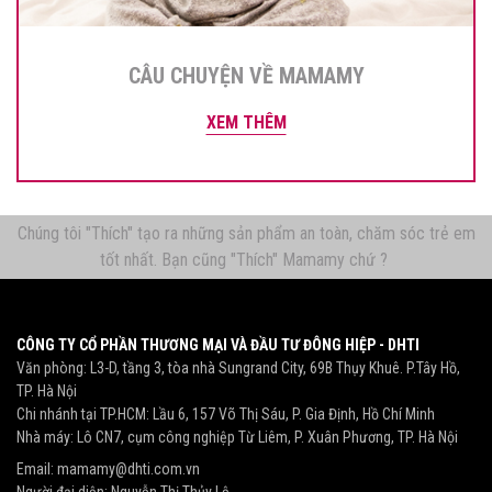
CÂU CHUYỆN VỀ MAMAMY
XEM THÊM
Chúng tôi "Thích" tạo ra những sản phẩm an toàn, chăm sóc trẻ em
tốt nhất. Bạn cũng "Thích" Mamamy chứ ?
CÔNG TY CỔ PHẦN THƯƠNG MẠI VÀ ĐẦU TƯ ĐÔNG HIỆP - DHTI
Văn phòng: L3-D, tầng 3, tòa nhà Sungrand City, 69B Thụy Khuê. P.Tây Hồ,
TP. Hà Nội
Chi nhánh tại TP.HCM: Lầu 6, 157 Võ Thị Sáu, P. Gia Định, Hồ Chí Minh
Nhà máy: Lô CN7, cụm công nghiệp Từ Liêm, P. Xuân Phương, TP. Hà Nội
Email:
mamamy@dhti.com.vn
Người đại diện: Nguyễn Thị Thủy Lệ