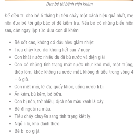
Đưa bé tới bệnh viện khám
Để điều trị cho bé 6 tháng bị tiêu chảy một cách hiệu quả nhất, mẹ
nên đưa bé tới gặp bác sĩ để kiểm tra. Nếu bé có những biểu hiện
sau, cần ngay lập tức đưa con đi khám:
Bé sốt cao, không có dấu hiệu giảm nhiệt.
Tiêu chảy kéo dài không hết sau 7 ngày.
Con khát nước nhiều dù đã bù nước và điện giải.
Con có những tình trạng mất nước như: khô môi, mắt trũng,
thóp lõm, khóc không ra nước mắt, không đi tiểu trong vòng 4
– 6 giờ.
Con mệt mỏi, lừ đừ, quấy khóc, uống nước li bì.
Ăn kém, bú kém, bỏ bữa.
Con bị nôn, trớ nhiều, dịch nôn màu xanh lá cây.
Bé đi ngoài ra máu.
Tiêu chảy chuyển sang tình trạng kiết lỵ.
Ngủ li bì, khó đánh thức.
Bé bị co giật.