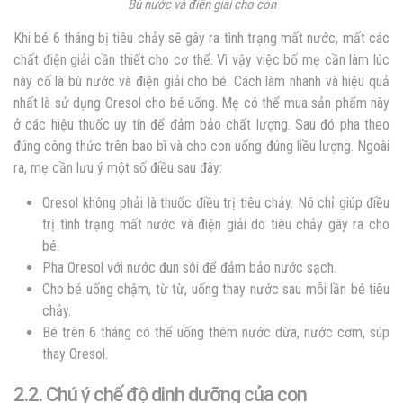
Bù nước và điện giải cho con
Khi bé 6 tháng bị tiêu chảy sẽ gây ra tình trạng mất nước, mất các
chất điện giải cần thiết cho cơ thể. Vì vậy việc bố mẹ cần làm lúc
này cố là bù nước và điện giải cho bé. Cách làm nhanh và hiệu quả
nhất là sử dụng Oresol cho bé uống. Mẹ có thể mua sản phẩm này
ở các hiệu thuốc uy tín để đảm bảo chất lượng. Sau đó pha theo
đúng công thức trên bao bì và cho con uống đúng liều lượng. Ngoài
ra, mẹ cần lưu ý một số điều sau đây:
Oresol không phải là thuốc điều trị tiêu chảy. Nó chỉ giúp điều
trị tình trạng mất nước và điện giải do tiêu chảy gây ra cho
bé.
Pha Oresol với nước đun sôi để đảm bảo nước sạch.
Cho bé uống chậm, từ từ, uống thay nước sau mỗi lần bé tiêu
chảy.
Bé trên 6 tháng có thể uống thêm nước dừa, nước cơm, súp
thay Oresol.
2.2. Chú ý chế độ dinh dưỡng của con