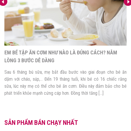
EM BÉ TẬP ĂN CƠM NHƯ NÀO LÀ ĐÚNG CÁCH? NẰM
LÒNG 3 BƯỚC DỄ DÀNG
Sau 6 tháng bú sữa, mẹ bắt đầu bước vào giai đoạn cho bé ăn
dặm với cháo, súp,… Đến 19 tháng tuổi, khi bé có 16 chiếc răng
sữa, lúc này mẹ có thể cho bé ăn cơm. Điều này đảm bảo cho bé
phát triển khỏe mạnh cứng cáp hơn. Đồng thời tăng […]
SẢN PHẨM BÁN CHẠY NHẤT