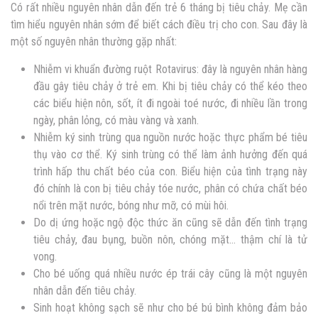
Có rất nhiều nguyên nhân dẫn đến trẻ 6 tháng bị tiêu chảy. Mẹ cần
tìm hiểu nguyên nhân sớm để biết cách điều trị cho con. Sau đây là
một số nguyên nhân thường gặp nhất:
Nhiễm vi khuẩn đường ruột Rotavirus: đây là nguyên nhân hàng
đầu gây tiêu chảy ở trẻ em. Khi bị tiêu chảy có thể kéo theo
các biểu hiện nôn, sốt, ít đi ngoài toé nước, đi nhiều lần trong
ngày, phân lỏng, có màu vàng và xanh.
Nhiễm ký sinh trùng qua nguồn nước hoặc thực phẩm bé tiêu
thụ vào cơ thể. Ký sinh trùng có thể làm ảnh hưởng đến quá
trình hấp thu chất béo của con. Biểu hiện của tình trạng này
đó chính là con bị tiêu chảy tóe nước, phân có chứa chất béo
nổi trên mặt nước, bóng như mỡ, có mùi hôi.
Do dị ứng hoặc ngộ độc thức ăn cũng sẽ dẫn đến tình trạng
tiêu chảy, đau bụng, buồn nôn, chóng mặt… thậm chí là tử
vong.
Cho bé uống quá nhiều nước ép trái cây cũng là một nguyên
nhân dẫn đến tiêu chảy.
Sinh hoạt không sạch sẽ như cho bé bú bình không đảm bảo