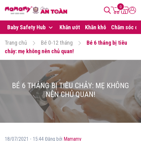
0
Baby Safety Hub
Khăn ướt
Khăn khô
Chăm sóc da
Trang chủ
Bé 0-12 tháng
Bé 6 tháng bị tiêu
chảy: mẹ không nên chủ quan!
BÉ 6 THÁNG BỊ TIÊU CHẢY: MẸ KHÔNG
NÊN CHỦ QUAN!
18/07/2021 - 15:44 Đăng bởi
Mamamy