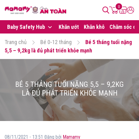
0
Baby Safety Hub
Khăn ướt
Khăn khô
Chăm sóc da
Trang chủ
Bé 0-12 tháng
Bé 5 tháng tuổi nặng
5,5 – 9,2kg là đủ phát triển khỏe mạnh
BÉ 5 THÁNG TUỔI NẶNG 5,5 – 9,2KG
LÀ ĐỦ PHÁT TRIỂN KHỎE MẠNH
08/11/2021 - 13:51 Đăng bởi
Mamamy