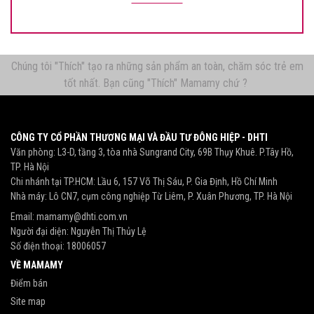
Chúng tôi "Thích" tạo ra những sản phẩm an toàn, chăm sóc trẻ em
tốt nhất. Bạn cũng "Thích" Mamamy chứ ?
CÔNG TY CỔ PHẦN THƯƠNG MẠI VÀ ĐẦU TƯ ĐÔNG HIỆP - DHTI
Văn phòng: L3-D, tầng 3, tòa nhà Sungrand City, 69B Thụy Khuê. P.Tây Hồ,
TP. Hà Nội
Chi nhánh tại TP.HCM: Lầu 6, 157 Võ Thị Sáu, P. Gia Định, Hồ Chí Minh
Nhà máy: Lô CN7, cụm công nghiệp Từ Liêm, P. Xuân Phương, TP. Hà Nội
Email:
mamamy@dhti.com.vn
Người đại diện: Nguyễn Thị Thủy Lệ
Số điện thoại:
18006057
VỀ MAMAMY
Điểm bán
Site map