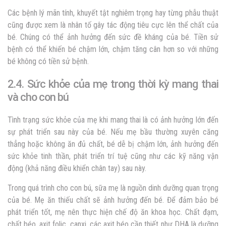
Các bệnh lý mãn tính, khuyết tật nghiêm trọng hay từng phẫu thuật
cũng được xem là nhân tố gây tác động tiêu cực lên thể chất của
bé. Chúng có thể ảnh hưởng đến sức đề kháng của bé. Tiền sử
bệnh có thể khiến bé chậm lớn, chậm tăng cân hơn so với những
bé không có tiền sử bệnh.
2.4. Sức khỏe của mẹ trong thời kỳ mang thai
và cho con bú
Tình trạng sức khỏe của mẹ khi mang thai là có ảnh hưởng lớn đến
sự phát triển sau này của bé. Nếu mẹ bầu thường xuyên căng
thẳng hoặc không ăn đủ chất, bé dễ bị chậm lớn, ảnh hưởng đến
sức khỏe tinh thần, phát triển trí tuệ cũng như các kỹ năng vận
động (khả năng điều khiển chân tay) sau này.
Trong quá trình cho con bú, sữa mẹ là nguồn dinh dưỡng quan trọng
của bé. Mẹ ăn thiếu chất sẽ ảnh hưởng đến bé. Để đảm bảo bé
phát triển tốt, mẹ nên thực hiện chế độ ăn khoa học. Chất đạm,
chất béo, axit folic, canxi, các axit béo cần thiết như DHA là dưỡng