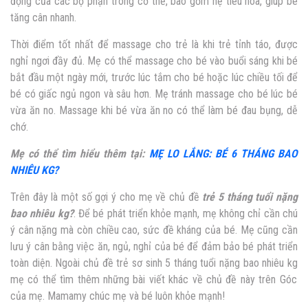
động của các bộ phận trong cơ thể, bao gồm hệ tiêu hóa, giúp bé
tăng cân nhanh.
Thời điểm tốt nhất để massage cho trẻ là khi trẻ tỉnh táo, được
nghỉ ngơi đầy đủ. Mẹ có thể massage cho bé vào buổi sáng khi bé
bắt đầu một ngày mới, trước lúc tắm cho bé hoặc lúc chiều tối để
bé có giấc ngủ ngon và sâu hơn. Mẹ tránh massage cho bé lúc bé
vừa ăn no. Massage khi bé vừa ăn no có thể làm bé đau bụng, dễ
chớ.
Mẹ có thể tìm hiểu thêm tại:
MẸ LO LẮNG: BÉ 6 THÁNG BAO
NHIÊU KG?
Trên đây là một số gợi ý cho mẹ về chủ đề
trẻ 5 tháng tuổi nặng
bao nhiêu kg?
. Để bé phát triển khỏe mạnh, mẹ không chỉ cần chú
ý cân nặng mà còn chiều cao, sức đề kháng của bé. Mẹ cũng cần
lưu ý cân bằng việc ăn, ngủ, nghỉ của bé để đảm bảo bé phát triển
toàn diện. Ngoài chủ đề
trẻ sơ sinh 5 tháng tuổi nặng bao nhiêu kg
m
ẹ có thể tìm thêm những bài viết khác về chủ đề này trên Góc
của mẹ. Mamamy chúc mẹ và bé luôn khỏe mạnh!