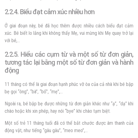
2.2.4. Biểu đạt cảm xúc nhiều hơn
Ở giai đoạn này, bé đã học thêm được nhiều cách biểu đạt cảm
xúc. Bé biết lo lắng khi không thấy Mẹ, vui mừng khi Mẹ quay trở lại
với bé,…
2.2.5. Hiểu các cụm từ và một số từ đơn giản,
tương tác lại bằng một số từ đơn giản và hành
động
11 tháng có thể là giai đoạn hạnh phúc vỡ òa của cả nhà khi bé bập
bẹ gọi “ông”, “bà”, “bố”, “mẹ”,…
Ngoài ra, bé bập bẹ được những từ đơn giản khác như “ạ”, “dạ” khi
chào hoặc khi xin phép, hay nói “bye” khi chào tạm biệt.
Một số trẻ 11 tháng tuổi đã có thể bắt chước được âm thanh của
động vật, như tiếng “gâu gâu”, “meo meo”,…