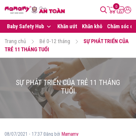
0
Baby Safety Hub
Khăn ướt
Khăn khô
Chăm sóc da
Trang chủ
Bé 0-12 tháng
SỰ PHÁT TRIỂN CỦA
TRẺ 11 THÁNG TUỔI
SỰ PHÁT TRIỂN CỦA TRẺ 11 THÁNG
TUỔI
08/07/2021 - 17:37 Đăng bởi
Mamamy