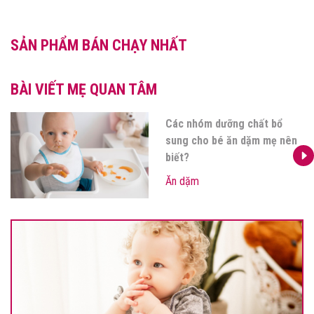
SẢN PHẨM BÁN CHẠY NHẤT
BÀI VIẾT MẸ QUAN TÂM
Đồ ăn dặm cho bé: Mẹ cần
sắm gì khi bé bước vào giai
đoạn ăn dặm?
Ăn dặm