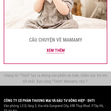
CÂU CHUYỆN VỀ MAMAMY
XEM THÊM
Chúng tôi "Thích" tạo ra những sản phẩm an toàn, chăm sóc trẻ em
tốt nhất. Bạn cũng "Thích" Mamamy chứ ?
CÔNG TY CỔ PHẦN THƯƠNG MẠI VÀ ĐẦU TƯ ĐÔNG HIỆP - DHTI
Văn phòng: L3-D, tầng 3, tòa nhà Sungrand City, 69B Thụy Khuê. P.Tây Hồ,