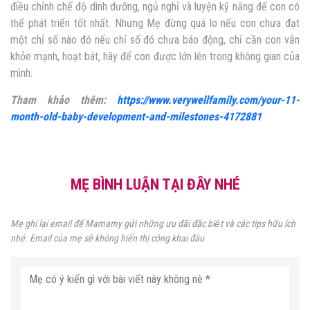
điều chỉnh chế độ dinh dưỡng, ngủ nghỉ và luyện kỹ năng để con có
thể phát triển tốt nhất. Nhưng Mẹ đừng quá lo nếu con chưa đạt
một chỉ số nào đó nếu chỉ số đó chưa báo động, chỉ cần con vẫn
khỏe mạnh, hoạt bát, hãy để con được lớn lên trong không gian của
mình.
Tham khảo thêm:
https://www.verywellfamily.com/your-11-
month-old-baby-development-and-milestones-4172881
MẸ BÌNH LUẬN TẠI ĐÂY NHÉ
Mẹ ghi lại email để Mamamy gửi những ưu đãi đặc biệt và các tips hữu ích
nhé. Email của mẹ sẽ không hiển thị công khai đâu