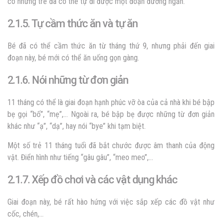
có những trẻ đã có thể tự đi được một đoạn đường ngắn.
2.1.5. Tự cầm thức ăn và tự ăn
Bé đã có thể cầm thức ăn từ tháng thứ 9, nhưng phải đến giai
đoạn này, bé mới có thể ăn uống gọn gàng.
2.1.6. Nói những từ đơn giản
11 tháng có thể là giai đoạn hạnh phúc vỡ òa của cả nhà khi bé bập
bẹ gọi “bố”, “mẹ”,… Ngoài ra, bé bập bẹ được những từ đơn giản
khác như “ạ”, “dạ”, hay nói “bye” khi tạm biệt.
Một số trẻ 11 tháng tuổi đã bắt chước được âm thanh của động
vật. Điển hình như tiếng “gâu gâu”, “meo meo”,…
2.1.7. Xếp đồ chơi và các vật dụng khác
Giai đoạn này, bé rất hào hứng với việc sắp xếp các đồ vật như
cốc, chén,…