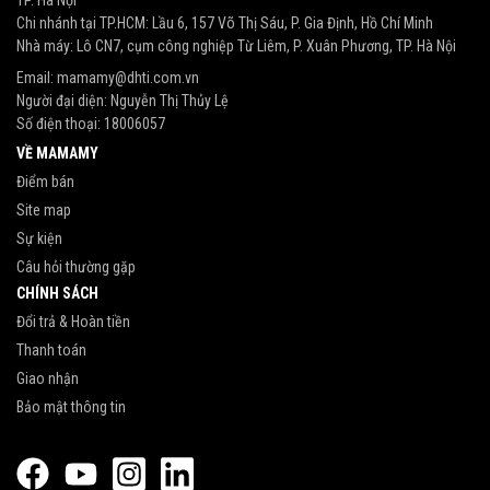
TP. Hà Nội
Chi nhánh tại TP.HCM: Lầu 6, 157 Võ Thị Sáu, P. Gia Định, Hồ Chí Minh
Nhà máy: Lô CN7, cụm công nghiệp Từ Liêm, P. Xuân Phương, TP. Hà Nội
Email:
mamamy@dhti.com.vn
Người đại diện: Nguyễn Thị Thủy Lệ
Số điện thoại:
18006057
VỀ MAMAMY
Điểm bán
Site map
Sự kiện
Câu hỏi thường gặp
CHÍNH SÁCH
Đổi trả & Hoàn tiền
Thanh toán
Giao nhận
Bảo mật thông tin