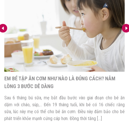
4 PHƯƠNG PHÁP ĂN DẶM CHO BÉ PHỔ BIẾN NHẤT HIỆN
NAY
Quá trình phát triển trưởng thành của con không thể thiếu giai đoạn
ăn dặm. Đây không chỉ là cơ hội giúp bé hình thành thói quen, kỹ
năng ăn uống sau này mà còn là thời điểm vàng bổ sung dưỡng
chất cho sự phát triển toàn diện của trẻ. Tuy nhiên, nhiều mẹ […]