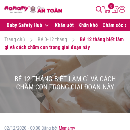
0
Baby Safety Hub
Khăn ướt
Khăn khô
Chăm sóc da
Trang chủ
Bé 0-12 tháng
Bé 12 tháng biết làm
gì và cách chăm con trong giai đoạn này
BÉ 12 THÁNG BIẾT LÀM GÌ VÀ CÁCH
CHĂM CON TRONG GIAI ĐOẠN NÀY
02/12/2020 - 00:00 Đăng bởi
Mamamy