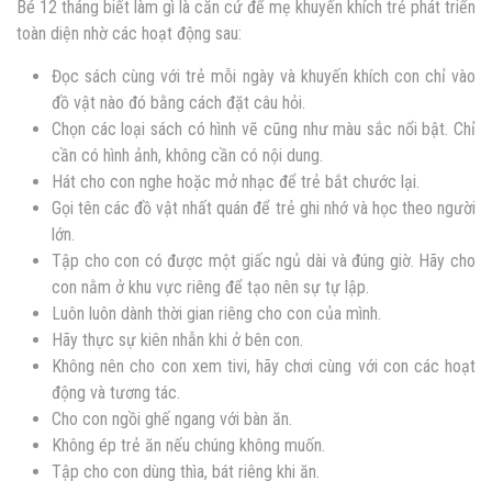
Bé 12 tháng biết làm gì là căn cứ để mẹ khuyến khích trẻ phát triển
toàn diện nhờ các hoạt động sau:
Đọc sách cùng với trẻ mỗi ngày và khuyến khích con chỉ vào
đồ vật nào đó bằng cách đặt câu hỏi.
Chọn các loại sách có hình vẽ cũng như màu sắc nổi bật. Chỉ
cần có hình ảnh, không cần có nội dung.
Hát cho con nghe hoặc mở nhạc để trẻ bắt chước lại.
Gọi tên các đồ vật nhất quán để trẻ ghi nhớ và học theo người
lớn.
Tập cho con có được một giấc ngủ dài và đúng giờ. Hãy cho
con nằm ở khu vực riêng để tạo nên sự tự lập.
Luôn luôn dành thời gian riêng cho con của mình.
Hãy thực sự kiên nhẫn khi ở bên con.
Không nên cho con xem tivi, hãy chơi cùng với con các hoạt
động và tương tác.
Cho con ngồi ghế ngang với bàn ăn.
Không ép trẻ ăn nếu chúng không muốn.
Tập cho con dùng thìa, bát riêng khi ăn.