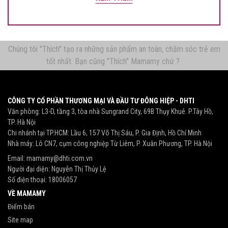
Chúng tôi "Thích" tạo ra những sản phẩm an toàn, chăm sóc trẻ em
tốt nhất. Bạn cũng "Thích" Mamamy chứ ?
CÔNG TY CỔ PHẦN THƯƠNG MẠI VÀ ĐẦU TƯ ĐÔNG HIỆP - DHTI
Văn phòng: L3-D, tầng 3, tòa nhà Sungrand City, 69B Thụy Khuê. P.Tây Hồ,
TP. Hà Nội
Chi nhánh tại TP.HCM: Lầu 6, 157 Võ Thị Sáu, P. Gia Định, Hồ Chí Minh
Nhà máy: Lô CN7, cụm công nghiệp Từ Liêm, P. Xuân Phương, TP. Hà Nội
Email:
mamamy@dhti.com.vn
Người đại diện: Nguyễn Thị Thủy Lệ
Số điện thoại:
18006057
VỀ MAMAMY
Điểm bán
Site map