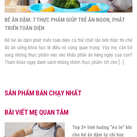
BÉ ĂN DẶM: 7 THỰC PHẨM GIÚP TRẺ ĂN NGON, PHÁT
TRIỂN TOÀN DIỆN
Để bé ăn dặm phát triển toàn diện cả thể chất lẫn tinh thần thì chế
độ ăn uống khoa học là điều vô cùng quan trọng. Vậy mẹ cần bổ
sung những thực phẩm nào vào khẩu phần ăn hàng ngày của con?
Tham khảo ngay danh sách những nhóm thực phẩm tốt cho […]
SẢN PHẨM BÁN CHẠY NHẤT
BÀI VIẾT MẸ QUAN TÂM
Top 3+ tình huống “éo le” khi
cho bé ăn dặm tự chỉ huy