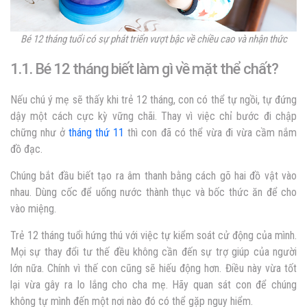
Bé 12 tháng tuổi có sự phát triển vượt bậc về chiều cao và nhận thức
1.1. Bé 12 tháng biết làm gì về mặt thể chất?
Nếu chú ý mẹ sẽ thấy khi trẻ 12 tháng, con có thể tự ngồi, tự đứng
dậy một cách cực kỳ vững chãi. Thay vì việc chỉ bước đi chập
chững như ở
tháng thứ 11
thì con đã có thể vừa đi vừa cầm nắm
đồ đạc.
Chúng bắt đầu biết tạo ra âm thanh bằng cách gõ hai đồ vật vào
nhau. Dùng cốc để uống nước thành thục và bốc thức ăn để cho
vào miệng.
Trẻ 12 tháng tuổi hứng thú với việc tự kiểm soát cử động của mình.
Mọi sự thay đổi tư thế đều không cần đến sự trợ giúp của người
lớn nữa. Chính vì thế con cũng sẽ hiếu động hơn. Điều này vừa tốt
lại vừa gây ra lo lắng cho cha mẹ. Hãy quan sát con để chúng
không tự mình đến một nơi nào đó có thể gặp nguy hiểm.